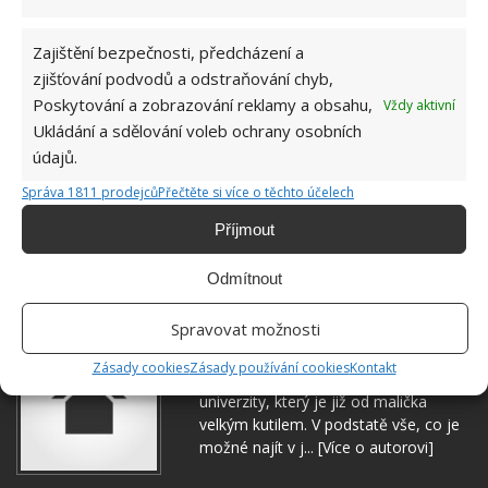
Zajištění bezpečnosti, předcházení a
zjišťování podvodů a odstraňování chyb,
Poskytování a zobrazování reklamy a obsahu,
Vždy aktivní
ELEKTRICKÉ VEDENÍ
SOUSEDÉ
SPORY
Ukládání a sdělování voleb ochrany osobních
údajů.
VĚTVE
Správa 1811 prodejců
Přečtěte si více o těchto účelech
Přidejte svůj názor
Příjmout
KOMENTOVAT
Odmítnout
Spravovat možnosti
Jiří Kolář
Zásady cookies
Zásady používání cookies
Kontakt
Absolvent České zemědělské
univerzity, který je již od malička
velkým kutilem. V podstatě vše, co je
možné najít v j...
[Více o autorovi]