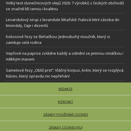
Velký test slunečnicových olejů 2026: 7 výrobků z českých obchodů
se značně liší cenou i kvalitou
Levandulový sirup z levandule lékařské: Fialová letní zásoba do
limonády, čaje i dezertů
Kokosové řezy se šlehačkou: Jednoduchý moučník, který si
zamiluje celá rodina
Vepřové na paprice zvládne každý a odmění se jemnou omáčkou i
měkkým masem
Sametové řezy „Obliž prst”: Vláčný korpus, krém, který se rozplývá.
Název, který opravdu nic nepřehání
REDAKCE
KONTAKT
ZÁSADY POUŽÍVÁNÍ COOKIES
ZÁSADY COOKIES (EU)