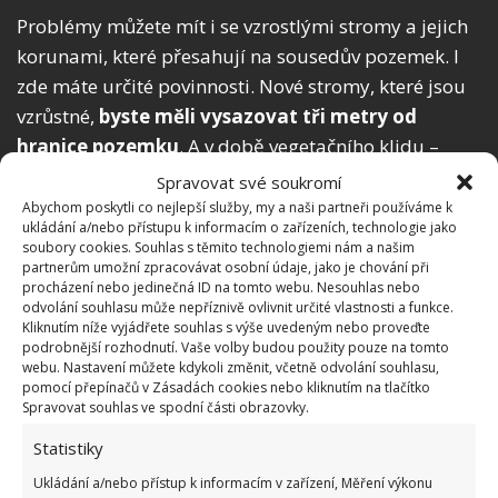
Problémy můžete mít i se vzrostlými stromy a jejich
korunami, které přesahují na sousedův pozemek. I
zde máte určité povinnosti. Nové stromy, které jsou
vzrůstné,
byste měli vysazovat tři metry od
hranice pozemku
. A v době vegetačního klidu –
pokud větve sousedovi vadí – strom ostříhat. U
Spravovat své soukromí
většiny stromů střih podporuje růst mladých větví a
Abychom poskytli co nejlepší služby, my a naši partneři používáme k
ukládání a/nebo přístupu k informacím o zařízeních, technologie jako
také květních pupenů. Takže se můžete vlastně
soubory cookies. Souhlas s těmito technologiemi nám a našim
dočkat i lepší úrody.
partnerům umožní zpracovávat osobní údaje, jako je chování při
procházení nebo jedinečná ID na tomto webu. Nesouhlas nebo
odvolání souhlasu může nepříznivě ovlivnit určité vlastnosti a funkce.
Pokud nebudete chtít sousedovi vyjít vstříc, má
Kliknutím níže vyjádřete souhlas s výše uvedeným nebo proveďte
podle § 1016 odst. 2 občanského zákoníku právo
podrobnější rozhodnutí. Vaše volby budou použity pouze na tomto
webu. Nastavení můžete kdykoli změnit, včetně odvolání souhlasu,
větve ostříhat sám, a to šetrně a ve vhodnou roční
pomocí přepínačů v Zásadách cookies nebo kliknutím na tlačítko
dobu, uvádí web PrávníProstor. A pamatujte na to,
Spravovat souhlas ve spodní části obrazovky.
že
vždycky je lepší se se sousedy dohodnout
, než
Statistiky
aby se celá záležitost dostala k soudu. To by vás
Ukládání a/nebo přístup k informacím v zařízení, Měření výkonu