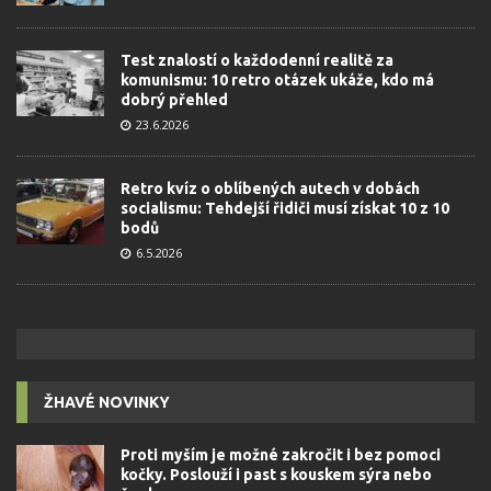
Test znalostí o každodenní realitě za
komunismu: 10 retro otázek ukáže, kdo má
dobrý přehled
23.6.2026
Retro kvíz o oblíbených autech v dobách
socialismu: Tehdejší řidiči musí získat 10 z 10
bodů
6.5.2026
ŽHAVÉ NOVINKY
Proti myším je možné zakročit i bez pomoci
kočky. Poslouží i past s kouskem sýra nebo