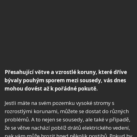
Přesahující větve a vzrostlé koruny, které dříve
bývaly pouhým sporem mezi sousedy, vás dnes
mohou dovést až k pořádné pokutě.
Jestli máte na svém pozemku vysoké stromy s
rozrostlými korunami, můžete se dostat do různých
problémů. A to nejen se sousedy, ale také v případě,
že se větve nachází poblíž drátů elektrického vedení,
pak vám může hrozit hned několik postihů. Pokud by