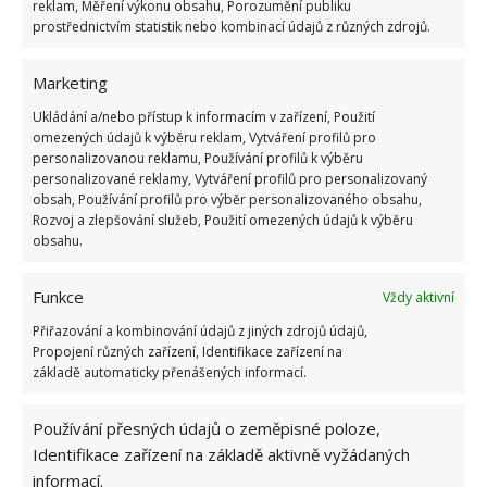
těch pár větví přišlo zatraceně draho. Na
reklam, Měření výkonu obsahu, Porozumění publiku
prostřednictvím statistik nebo kombinací údajů z různých zdrojů.
BydlímeÚtulně jsme rovněž psali o tom, proč byste
si měli na zahradu pořizovat
venkovní květináče
a
Marketing
truhlíky.
Ukládání a/nebo přístup k informacím v zařízení, Použití
Zdroje:
PrávníProstor
,
ZákonyProLidi
omezených údajů k výběru reklam, Vytváření profilů pro
personalizovanou reklamu, Používání profilů k výběru
personalizované reklamy, Vytváření profilů pro personalizovaný
obsah, Používání profilů pro výběr personalizovaného obsahu,
Rozvoj a zlepšování služeb, Použití omezených údajů k výběru
obsahu.
Funkce
Vždy aktivní
Přiřazování a kombinování údajů z jiných zdrojů údajů,
Propojení různých zařízení, Identifikace zařízení na
základě automaticky přenášených informací.
Používání přesných údajů o zeměpisné poloze,
Identifikace zařízení na základě aktivně vyžádaných
informací.