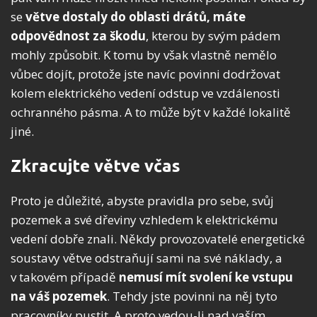
se
větve dostaly do oblasti drátů, máte
odpovědnost za škodu
, kterou by svým pádem
mohly způsobit. K tomu by však vlastně nemělo
vůbec dojít, protože jste navíc povinni dodržovat
kolem elektrického vedení odstup ve vzdálenosti
ochranného pásma. A to může být v každé lokalitě
jiné.
Zkracujte větve včas
Proto je důležité, abyste pravidla pro sebe, svůj
pozemek a své dřeviny vzhledem k elektrickému
vedení dobře znali. Někdy provozovatelé energetické
soustavy větve odstraňují sami na své náklady, a
v takovém případě
nemusí mít svolení ke vstupu
na váš pozemek
. Tehdy jste povinni na něj tyto
pracovníky pustit. A proto vedou-li nad vaším