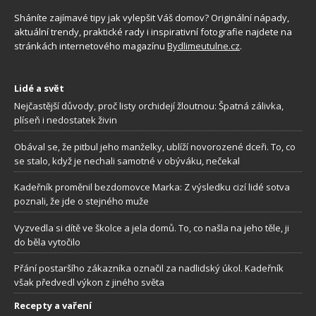
Sháníte zajímavé tipy jak vylepšit Váš domov? Originální nápady,
aktuální trendy, praktické rady i inspirativní fotografie najdete na
stránkách internetového magazínu
Bydlimeutulne.cz
.
Lidé a svět
Nejčastější důvody, proč listy orchidejí žloutnou: Špatná zálivka,
plíseň i nedostatek živin
Obával se, že pitbul jeho manželky, ublíží novorozené dceři. To, co
se stalo, když je nechali samotné v obýváku, nečekal
Kadeřník proměnil bezdomovce Marka: Z výsledku cizí lidé sotva
poznali, že jde o stejného muže
Vyzvedla si dítě ve školce a jela domů. To, co našla na jeho těle, ji
do běla vytočilo
Přání postaršího zákazníka označil za nadlidský úkol. Kadeřník
však předvedl výkon z jiného světa
Recepty a vaření