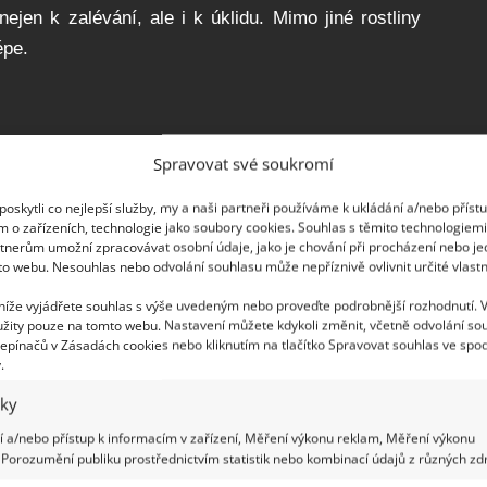
jen k zalévání, ale i k úklidu. Mimo jiné rostliny
épe.
 tímto úkolem zaměstnat děti. Značky lze vyrábět z
Spravovat své soukromí
ch vařeček, které v kuchyni už nevyužijete, dřívek.
oskytli co nejlepší služby, my a naši partneři používáme k ukládání a/nebo příst
 přesně zasazeno.
m o zařízeních, technologie jako soubory cookies. Souhlas s těmito technologiem
tnerům umožní zpracovávat osobní údaje, jako je chování při procházení nebo j
to webu. Nesouhlas nebo odvolání souhlasu může nepříznivě ovlivnit určité vlastn
 níže vyjádřete souhlas s výše uvedeným nebo proveďte podrobnější rozhodnutí. 
žity pouze na tomto webu. Nastavení můžete kdykoli změnit, včetně odvolání so
epínačů v Zásadách cookies nebo kliknutím na tlačítko Spravovat souhlas ve spod
.
iky
 a/nebo přístup k informacím v zařízení, Měření výkonu reklam, Měření výkonu
Porozumění publiku prostřednictvím statistik nebo kombinací údajů z různých zdr