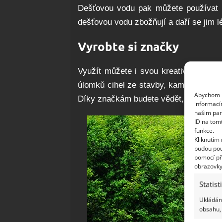
Dešťovou vodu pak můžete používat ne
dešťovou vodu zbožňují a daří se jim l
Vyrobte si značky
Využít můžete i svou kreativitu nebo
úlomků cihel ze stavby, kamenů, starý
Abychom p
Díky značkám budete vědět, kde je co
informací
našim par
ID na tom
funkce.
Kliknutím
budou pou
pomocí př
obrazovky
Statist
Ukládání
obsahu, 