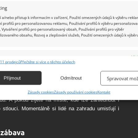
ing
 a/nebo přístup k informacím v zařízení, Použití omezených údajů k výběru rekla
í profilů pro personalizovanou reklamu, Používání profilů k výběru personalizov
 Vytváření profilů pro personalizovaný obsah, Používání profilů pro výběr
lizovaného obsahu, Rozvoj a zlepšování služeb, Použití omezených údajů k výběr
e
Vžd
11 prodejců
Přečtěte si více o těchto účelech
ání a kombinování údajů z jiných zdrojů údajů, Propojení různých zařízení,
kace zařízení na základě automaticky přenášených informací.
áčky
Příjmout
Odmítnout
Spravovat mož
ání přesných údajů o zeměpisné poloze, Identifikace zařízení na
nku pro ptáčky, můžete se opět zabavit a něco sami
Zásady cookies
Zásady používání cookies
Kontakt
ě aktivně vyžádaných informací.
odů. A pokud žijete na místě, kde lze zahlédnout i
stlouci. Momentálně si lidé na zahradu umisťují i
ění bezpečnosti, předcházení a zjišťování podvodů a
ňování chyb, Poskytování a zobrazování reklamy a obsahu,
Vžd
ní a sdělování voleb ochrany osobních údajů.
 zábava