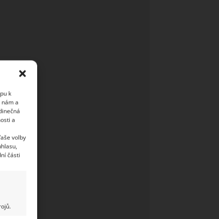
upu k
i nám a
edinečná
osti a
Vaše volby
uhlasu,
ní části
ojů.