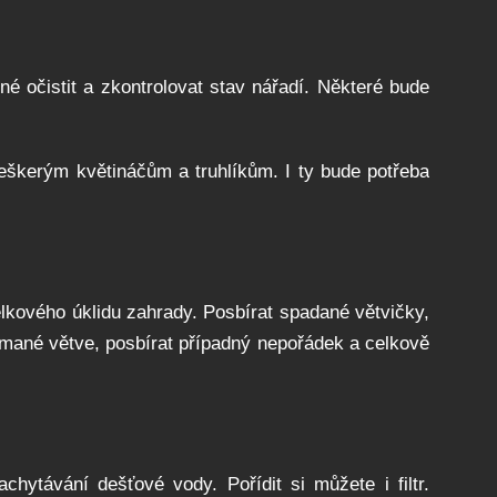
né očistit a zkontrolovat stav nářadí. Některé bude
eškerým květináčům a truhlíkům. I ty bude potřeba
elkového úklidu zahrady. Posbírat spadané větvičky,
olámané větve, posbírat případný nepořádek a celkově
chytávání dešťové vody. Pořídit si můžete i filtr.