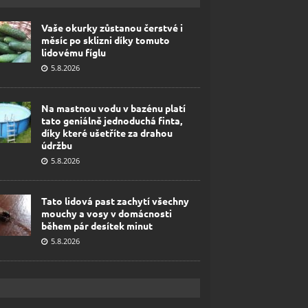
Vaše okurky zůstanou čerstvé i
měsíc po sklizni díky tomuto
lidovému fíglu
5.8.2026
Na mastnou vodu v bazénu platí
tato geniálně jednoduchá finta,
díky které ušetříte za drahou
údržbu
5.8.2026
Tato lidová past zachytí všechny
mouchy a vosy v domácnosti
během pár desítek minut
5.8.2026