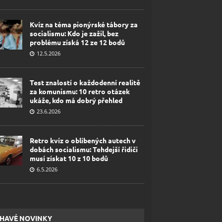
Kvíz na téma pionýrské tábory za
socialismu: Kdo je zažil, bez
problému získá 12 ze 12 bodů
12.5.2026
Test znalostí o každodenní realitě
za komunismu: 10 retro otázek
ukáže, kdo má dobrý přehled
23.6.2026
Retro kvíz o oblíbených autech v
dobách socialismu: Tehdejší řidiči
musí získat 10 z 10 bodů
6.5.2026
HAVÉ NOVINKY