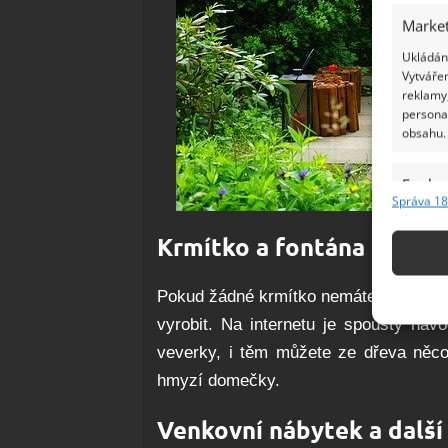
Market
Ukládání
Vytvářen
reklamy,
persona
obsahu.
Funkc
Správa 18
Přiřazov
Identifi
Krmítko a fontána pro pt
Použív
Pokud žádné krmítko nemáte ani fontá
základ
vyrobit. Na internetu je spousty náv
veverky, i těm můžete ze dřeva něco 
Zajišt
hmyzí domečky.
odstra
Ukládá
Venkovní nábytek a další