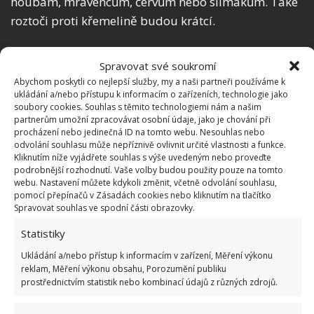
houbám, mravencům, červům nebo slimákům. Také
roztoči proti křemelině budou krátcí.
Mezi největší výhody křemeliny patří deodorační
Spravovat své soukromí
účinek. Přidáním tohoto materiálů do půdy zajistíte
Abychom poskytli co nejlepší služby, my a naši partneři používáme k
odstranění pachu z rostlin. Rostliny také mohou
ukládání a/nebo přístupu k informacím o zařízeních, technologie jako
soubory cookies. Souhlas s těmito technologiemi nám a našim
z křemeliny těžit dlouhodobě, protože zůstává
partnerům umožní zpracovávat osobní údaje, jako je chování při
v půdě a nerozkládá se.
procházení nebo jedinečná ID na tomto webu. Nesouhlas nebo
odvolání souhlasu může nepříznivě ovlivnit určité vlastnosti a funkce.
Kliknutím níže vyjádřete souhlas s výše uvedeným nebo proveďte
Křemelinu můžete normálně zakoupit
podrobnější rozhodnutí. Vaše volby budou použity pouze na tomto
v zahrádkářských potřebách nebo online.
webu. Nastavení můžete kdykoli změnit, včetně odvolání souhlasu,
pomocí přepínačů v Zásadách cookies nebo kliknutím na tlačítko
Nejdůležitější je koukat, jestli je produkt ekologický,
Spravovat souhlas ve spodní části obrazovky.
protože s obsahem chemikálií svým rostlinám
Statistiky
můžete místo pomoci naopak uškodit.
Ukládání a/nebo přístup k informacím v zařízení, Měření výkonu
Aplikovat křemelinu můžete dvě způsoby: za sucha a
reklam, Měření výkonu obsahu, Porozumění publiku
prostřednictvím statistik nebo kombinací údajů z různých zdrojů.
za mokra. Suchá metoda vám může podráždit nos
nebo ústa, proto je důležité nosit masku a také