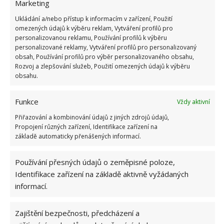
Marketing
rukavice. Křemelinou posypte půdu pomocí plastové
Ukládání a/nebo přístup k informacím v zařízení, Použití
odměrky, poté mírně zeminu promíchejte. Zajistíte
omezených údajů k výběru reklam, Vytváření profilů pro
tím, že se křemelina usadí pod horní vrstvou půdy.
personalizovanou reklamu, Používání profilů k výběru
personalizované reklamy, Vytváření profilů pro personalizovaný
Mokrá varianta znamená, že smícháte čtyři lžíce
obsah, Používání profilů pro výběr personalizovaného obsahu,
křemeliny se 4,5 litry vody. Směs naneste na určené
Rozvoj a zlepšování služeb, Použití omezených údajů k výběru
oblasti.
obsahu.
Funkce
Vždy aktivní
Přiřazování a kombinování údajů z jiných zdrojů údajů,
Propojení různých zařízení, Identifikace zařízení na
základě automaticky přenášených informací.
Používání přesných údajů o zeměpisné poloze,
Identifikace zařízení na základě aktivně vyžádaných
informací.
Zajištění bezpečnosti, předcházení a