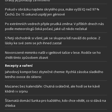
Pokud v obrázku najdete skrytého psa, máte vyšší IQ než 97 %
Čechů. Do 15 sekund uspějí jen géniové
Po extrémních vedrech přijde prudká změna: V příštích dnech nás
podle meteorologů čeká počasí, jaké už nikdo nečekal
57letý obchodník si všiml, jak se skupina lidí naváží do policie. Z
lásky ke své zemi se jich ihned zastal
Novorozené miminko našli v igelitové tašce v lese. Rodiče se ho
chtěli tímto způsobem zbavit
Recepty a vaření
Jahodový kompot bez zbytečné chemie: Rychlá zásoba sladkého
letního ovoce do sklenic
Mazanec bez kalendáře: Chutná svátečně, ale hodí se ke kávě
klidně i v srpnu
Šťavnatá domácí šunka pro každého, kdo chce vědět, co si dává na
chleba