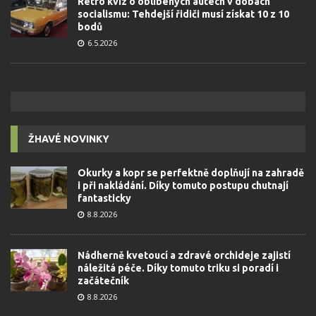
Retro kvíz o oblíbených autech v dobách
socialismu: Tehdejší řidiči musí získat 10 z 10
bodů
6.5.2026
ŽHAVÉ NOVINKY
Okurky a kopr se perfektně doplňují na zahradě
i při nakládání. Díky tomuto postupu chutnají
fantasticky
8.8.2026
Nádherně kvetoucí a zdravé orchideje zajistí
náležitá péče. Díky tomuto triku si poradí i
začátečník
8.8.2026