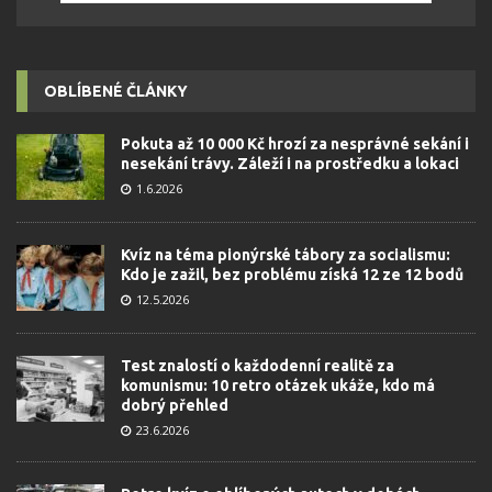
OBLÍBENÉ ČLÁNKY
Pokuta až 10 000 Kč hrozí za nesprávné sekání i
nesekání trávy. Záleží i na prostředku a lokaci
1.6.2026
Kvíz na téma pionýrské tábory za socialismu:
Kdo je zažil, bez problému získá 12 ze 12 bodů
12.5.2026
Test znalostí o každodenní realitě za
komunismu: 10 retro otázek ukáže, kdo má
dobrý přehled
23.6.2026