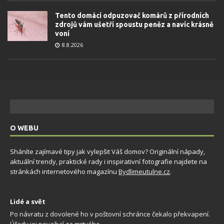
Tento domácí odpuzovač komárů z přírodních
zdrojů vám ušetří spoustu peněz a navíc krásně
voní
8.8.2026
O WEBU
Sháníte zajímavé tipy jak vylepšit Váš domov? Originální nápady,
aktuální trendy, praktické rady i inspirativní fotografie najdete na
stránkách internetového magazínu
Bydlimeutulne.cz
.
Lidé a svět
Po návratu z dovolené ho v poštovní schránce čekalo překvapení.
Úřady jej považují za mrtvého