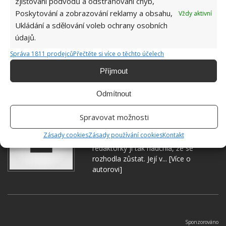
zjišťování podvodů a odstraňování chyb,
Poskytování a zobrazování reklamy a obsahu,
Vždy aktivní
Ukládání a sdělování voleb ochrany osobních
údajů.
Správa 1811 prodejců
Přečtěte si více o těchto účelech
PĚSTOVÁNÍ
PŮDA
ROSTLINY
Příjmout
Odmítnout
Hana Musilová
Spravovat možnosti
Do redakce Bydlimeutulne.cz se
Zásady cookies
Zásady používání cookies
Kontakt
přidala během svých studií a práce
redaktorky ji tak nadchla, že se
rozhodla zůstat. Její v...
[Více o
autorovi]