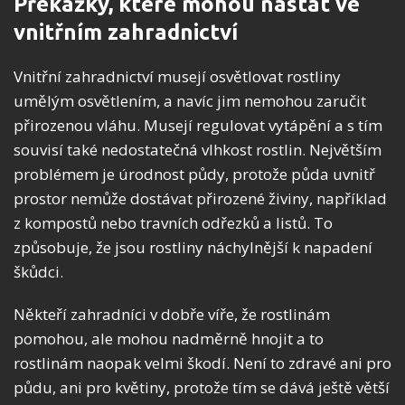
Překážky, které mohou nastat ve
vnitřním zahradnictví
Vnitřní zahradnictví musejí osvětlovat rostliny
umělým osvětlením, a navíc jim nemohou zaručit
přirozenou vláhu. Musejí regulovat vytápění a s tím
souvisí také nedostatečná vlhkost rostlin. Největším
problémem je úrodnost půdy, protože půda uvnitř
prostor nemůže dostávat přirozené živiny, například
z kompostů nebo travních odřezků a listů. To
způsobuje, že jsou rostliny náchylnější k napadení
škůdci.
Někteří zahradníci v dobře víře, že rostlinám
pomohou, ale mohou nadměrně hnojit a to
rostlinám naopak velmi škodí. Není to zdravé ani pro
půdu, ani pro květiny, protože tím se dává ještě větší