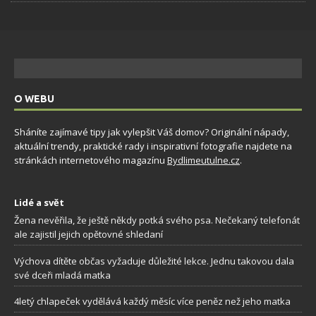
O WEBU
Sháníte zajímavé tipy jak vylepšit Váš domov? Originální nápady,
aktuální trendy, praktické rady i inspirativní fotografie najdete na
stránkách internetového magazínu
Bydlimeutulne.cz
.
Lidé a svět
Žena nevěřila, že ještě někdy potká svého psa. Nečekaný telefonát
ale zajistil jejich opětovné shledaní
Výchova dítěte občas vyžaduje důležité lekce. Jednu takovou dala
své dceři mladá matka
4letý chlapeček vydělává každý měsíc více peněz než jeho matka