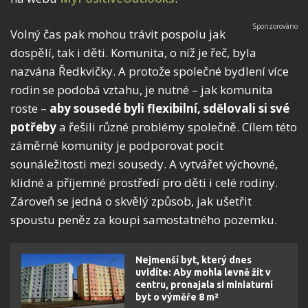
Volný čas pak mohou trávit pospolu jak
dospělí, tak i děti. Komunita, o níž je řeč, byla
nazvána Ředkvičky. A protože společné bydlení více
rodin se podobá vztahu, je nutné – jak komunita
roste –
aby sousedé byli flexibilní, sdělovali si své
potřeby
a řešili různé problémy společně. Cílem této
záměrné komunity je podporovat pocit
sounáležitosti mezi sousedy. A vytvářet výchovné,
klidné a příjemné prostředí pro děti i celé rodiny.
Zároveň se jedná o skvělý způsob, jak ušetřit
spoustu peněz za koupi samostatného pozemku.
Nejmenší byt, který dnes
uvidíte: Aby mohla levně žít v
centru, pronajala si miniaturní
byt o výměře 8 m²