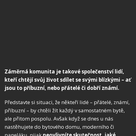
Záměrná komunita je takové společenství lidí,
kteří chtějí svůj život sdílet se svými blízkými – ať
jsou to příbuzní, nebo přátelé či dobří známí.
Představte si situaci, že někteří lidé – přátelé, známí,
příbuzní – by chtěli žít každý v samostatném bytě,
ale přitom pospolu. Avšak když se dnes u nás
nastěhujete do bytového domu, moderního či
paneláku, nijak
neovlivníte skutečnost, jaké