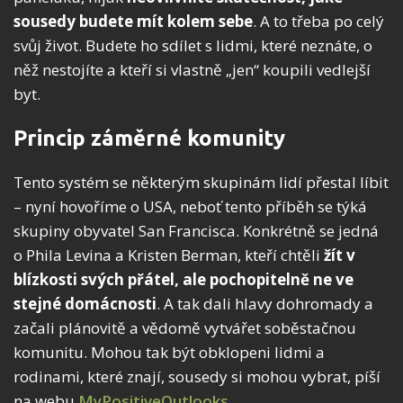
sousedy budete
mít kolem sebe
. A to třeba po celý
svůj život. Budete ho sdílet s lidmi, které neznáte, o
něž nestojíte a kteří si vlastně „jen“ koupili vedlejší
byt.
Princip záměrné komunity
Tento systém se některým skupinám lidí přestal líbit
– nyní hovoříme o USA, neboť tento příběh se týká
skupiny obyvatel San Francisca. Konkrétně se jedná
o Phila Levina a Kristen Berman, kteří chtěli
žít v
blízkosti svých přátel, ale pochopitelně ne ve
stejné domácnosti
. A tak dali hlavy dohromady a
začali plánovitě a vědomě vytvářet soběstačnou
komunitu. Mohou tak být obklopeni lidmi a
rodinami, které znají, sousedy si mohou vybrat, píší
na webu
MyPositiveOutlooks
.