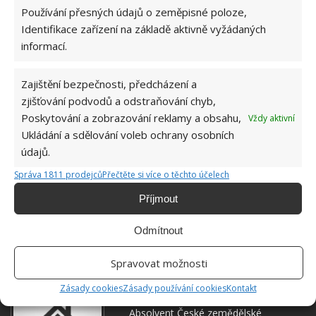
Používání přesných údajů o zeměpisné poloze,
Identifikace zařízení na základě aktivně vyžádaných
informací.
Zajištění bezpečnosti, předcházení a
zjišťování podvodů a odstraňování chyb,
Poskytování a zobrazování reklamy a obsahu,
Vždy aktivní
Ukládání a sdělování voleb ochrany osobních
údajů.
Správa 1811 prodejců
Přečtěte si více o těchto účelech
Příjmout
Přidejte svůj názor
Odmítnout
KOMENTOVAT
Spravovat možnosti
Zásady cookies
Zásady používání cookies
Kontakt
Jiří Kolář
Absolvent České zemědělské