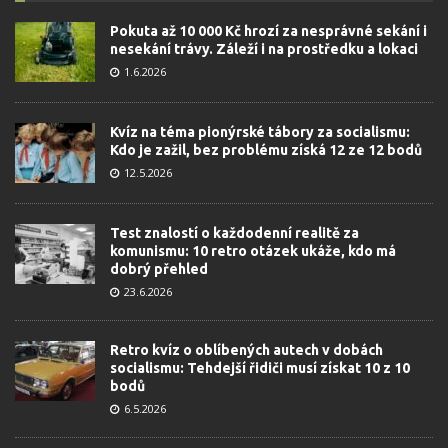
Pokuta až 10 000 Kč hrozí za nesprávné sekání i
nesekání trávy. Záleží i na prostředku a lokaci
1.6.2026
Kvíz na téma pionýrské tábory za socialismu:
Kdo je zažil, bez problému získá 12 ze 12 bodů
12.5.2026
Test znalostí o každodenní realitě za
komunismu: 10 retro otázek ukáže, kdo má
dobrý přehled
23.6.2026
Retro kvíz o oblíbených autech v dobách
socialismu: Tehdejší řidiči musí získat 10 z 10
bodů
6.5.2026