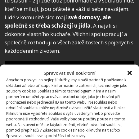
tu šťastní – žijí zde totiž pohromadě a v souladu lidé,
kteří se milují, jsou přátelé a váží si sebe navzájem.
Lidé v komunitě sice mají
své domovy, ale
společně se třeba scházejí u jídla
. A najali si
dokonce vlastního kuchaře. Všichni spolupracují a
společně rozhodují o všech záležitostech spojených s
každodenním životem.
Spravovat své soukromí
Abychom poskytli co nejlepší služby, my a naši partneři používáme k
ukládání a/nebo přístupu k informacím o zařízeních, technologie jako
soubory cookies. Souhlas s těmito technologiemi nám a našim
partnerům umožní zpracovávat osobní údaje, jako je chování při
procházení nebo jedinečná ID na tomto webu. Nesouhlas nebo
odvolání souhlasu může nepříznivě ovlivnit určité vlastnosti a funkce.
Kliknutím níže vyjádřete souhlas s výše uvedeným nebo proveďte
podrobnější rozhodnutí. Vaše volby budou použity pouze na tomto
webu. Nastavení můžete kdykoli změnit, včetně odvolání souhlasu,
pomocí přepínačů v Zásadách cookies nebo kliknutím na tlačítko
Spravovat souhlas ve spodní části obrazovky.