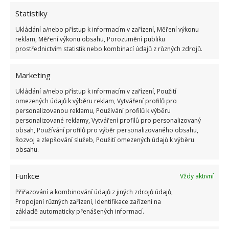
Statistiky
Ukládání a/nebo přístup k informacím v zařízení, Měření výkonu
reklam, Měření výkonu obsahu, Porozumění publiku
prostřednictvím statistik nebo kombinací údajů z různých zdrojů.
Marketing
Pro děti je tu oplocená zahrada, aby byly při svých
Ukládání a/nebo přístup k informacím v zařízení, Použití
hrách v bezpečí. I parkoviště aut je kvůli
omezených údajů k výběru reklam, Vytváření profilů pro
personalizovanou reklamu, Používání profilů k výběru
bezpečnému pohybu dětí mimo tento areál. Na
personalizované reklamy, Vytváření profilů pro personalizovaný
BydlímeÚtulně jsme pro vás sepsali také příběh
obsah, Používání profilů pro výběr personalizovaného obsahu,
Rozvoj a zlepšování služeb, Použití omezených údajů k výběru
Johna a Sharon. Ti po bankrotu přišli o nemovitost, a
obsahu.
tak si vystavěli
kontejnerový dům v lese
.
Funkce
Vždy aktivní
Přiřazování a kombinování údajů z jiných zdrojů údajů,
Propojení různých zařízení, Identifikace zařízení na
základě automaticky přenášených informací.