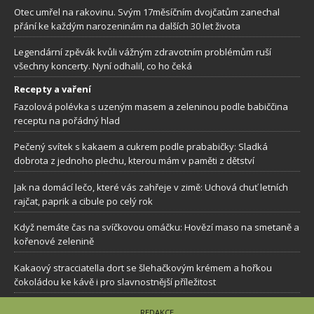
Otec umřel na rakovinu. Svým 17měsíčním dvojčatům zanechal
přání ke každým narozeninám na dalších 30 let života
Legendární zpěvák kvůli vážným zdravotním problémům ruší
všechny koncerty. Nyní odhalil, co ho čeká
Recepty a vaření
Fazolová polévka s uzeným masem a zeleninou podle babiččina
receptu na pořádný hlad
Pečený svítek s kakaem a cukrem podle prababičky: Sladká
dobrota z jednoho plechu, kterou mám v paměti z dětství
Jak na domácí lečo, které vás zahřeje v zimě: Uchová chuť letních
rajčat, paprik a cibule po celý rok
Když nemáte čas na svíčkovou omáčku: Hovězí maso na smetaně a
kořenové zelenině
Kakaový stracciatella dort se šlehačkovým krémem a hořkou
čokoládou ke kávě i pro slavnostnější příležitost
REDAKCE