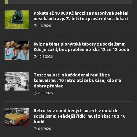
Pokuta až 10 000 Kč hrozí za nesprávné sekání i
nesekání trávy. Záleží i na prostředku a lokaci
1.6.2026
Kvíz na téma pionýrské tábory za socialismu:
Kdo je zažil, bez problému získá 12 ze 12 bodů
12.5.2026
Test znalostí o každodenní realitě za
komunismu: 10 retro otázek ukáže, kdo má
dobrý přehled
23.6.2026
Retro kvíz o oblíbených autech v dobách
socialismu: Tehdejší řidiči musí získat 10 z 10
bodů
6.5.2026