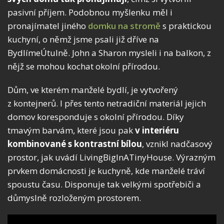
pasivní příjem. Podobnou myšlenku měl i
pronajímatel jiného
domku na stromě
s praktickou
kuchyní, o němž jsme psali již dříve na
BydlímeÚtulně. John a Sharon mysleli i na balkon, z
nějž se mohou kochat okolní přírodou.
Dům, ve kterém manželé bydlí, je vytvořený
z kontejnerů. I přes tento netradiční materiál jejich
domov koresponduje s okolní přírodou. Díky
tmavým barvám, které jsou pak
v interiéru
kombinované s kontrastní bílou
, vznikl nadčasový
prostor, jak uvádí LivingBigInATinyHouse. Výrazným
prvkem domácnosti je kuchyně, kde manželé tráví
spoustu času. Disponuje tak velkými spotřebiči a
důmyslně rozloženým prostorem.