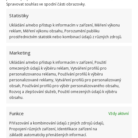
Spravovat souhlas ve spodní části obrazovky.
Statistiky
Ukládání a/nebo přístup k informacím v zařízení, Měření výkonu
reklam, Měření výkonu obsahu, Porozumění publiku
prostřednictvím statistik nebo kombinací údajů z různých zdrojů.
Marketing
Ukládání a/nebo přístup k informacím v zařízení, Použití
omezených údajů k výběru reklam, Vytváření profilů pro
personalizovanou reklamu, Používání profilů k výběru
personalizované reklamy, Vytváření profilů pro personalizovaný
obsah, Používání profilů pro výběr personalizovaného obsahu,
Rozvoj a zlepšování služeb, Použití omezených údajů k výběru
obsahu.
BYDLENÍ
DOMOV
DŮM
LES
Funkce
Vždy aktivní
Přidejte svůj názor
Přiřazování a kombinování údajů z jiných zdrojů údajů,
Propojení různých zařízení, Identifikace zařízení na
KOMENTOVAT
základě automaticky přenášených informací.