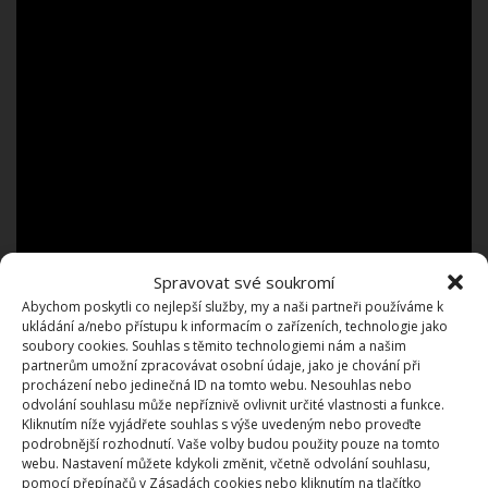
Spravovat své soukromí
Abychom poskytli co nejlepší služby, my a naši partneři používáme k
ukládání a/nebo přístupu k informacím o zařízeních, technologie jako
soubory cookies. Souhlas s těmito technologiemi nám a našim
partnerům umožní zpracovávat osobní údaje, jako je chování při
procházení nebo jedinečná ID na tomto webu. Nesouhlas nebo
odvolání souhlasu může nepříznivě ovlivnit určité vlastnosti a funkce.
Kliknutím níže vyjádřete souhlas s výše uvedeným nebo proveďte
podrobnější rozhodnutí. Vaše volby budou použity pouze na tomto
webu. Nastavení můžete kdykoli změnit, včetně odvolání souhlasu,
pomocí přepínačů v Zásadách cookies nebo kliknutím na tlačítko