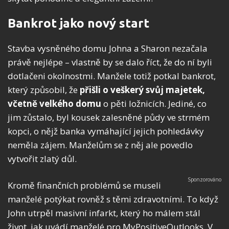
Bankrot jako nový start
Stavba vysněného domu Johna a Sharon nezačala
právě nejlépe – vlastně by se dalo říct, že do ní byli
dotlačeni okolnostmi. Manžele totiž potkal bankrot,
který způsobil, že
přišli o veškerý svůj majetek,
včetně velkého domu
o pěti ložnicích. Jediné, co
jim zůstalo, byl kousek zalesněné půdy ve strmém
kopci, o nějž banka vymáhající jejich pohledávky
neměla zájem. Manželům se z něj ale povedlo
vytvořit zlatý důl.
Kromě finančních problémů se museli
manželé potýkat rovněž s těmi zdravotními. To když
John utrpěl masivní infarkt, který ho málem stál
život, jak uvádí manželé pro MyPositiveOutlooks. V