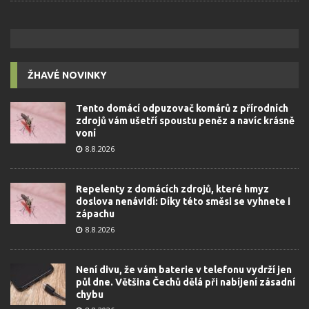
ŽHAVÉ NOVINKY
Tento domácí odpuzovač komárů z přírodních
zdrojů vám ušetří spoustu peněz a navíc krásně
voní
8.8.2026
Repelenty z domácích zdrojů, které hmyz
doslova nenávidí: Díky této směsi se vyhnete i
zápachu
8.8.2026
Není divu, že vám baterie v telefonu vydrží jen
půl dne. Většina Čechů dělá při nabíjení zásadní
chybu