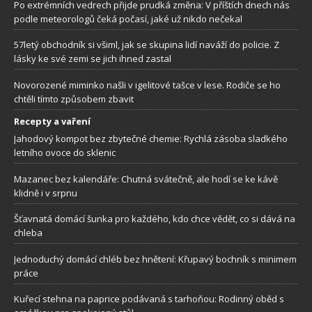
Po extrémních vedrech přijde prudká změna: V příštích dnech nás
podle meteorologů čeká počasí, jaké už nikdo nečekal
57letý obchodník si všiml, jak se skupina lidí naváží do policie. Z
lásky ke své zemi se jich ihned zastal
Novorozené miminko našli v igelitové tašce v lese. Rodiče se ho
chtěli tímto způsobem zbavit
Recepty a vaření
Jahodový kompot bez zbytečné chemie: Rychlá zásoba sladkého
letního ovoce do sklenic
Mazanec bez kalendáře: Chutná svátečně, ale hodí se ke kávě
klidně i v srpnu
Šťavnatá domácí šunka pro každého, kdo chce vědět, co si dává na
chleba
Jednoduchý domácí chléb bez hnětení: Křupavý bochník s minimem
práce
Kuřecí stehna na paprice podávaná s tarhoňou: Rodinný oběd s