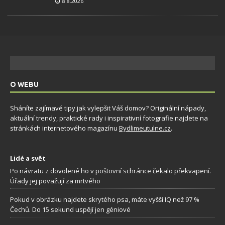
8.8.2026
O WEBU
Sháníte zajímavé tipy jak vylepšit Váš domov? Originální nápady,
aktuální trendy, praktické rady i inspirativní fotografie najdete na
stránkách internetového magazínu
Bydlimeutulne.cz
.
Lidé a svět
Po návratu z dovolené ho v poštovní schránce čekalo překvapení.
Úřady jej považují za mrtvého
Pokud v obrázku najdete skrytého psa, máte vyšší IQ než 97 %
Čechů. Do 15 sekund uspějí jen géniové