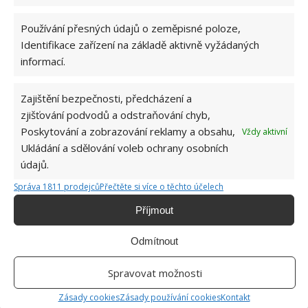
Používání přesných údajů o zeměpisné poloze,
Jiří Kolář
Identifikace zařízení na základě aktivně vyžádaných
informací.
Absolvent České zemědělské
univerzity, který je již od malička
velkým kutilem. V podstatě vše, co je
Zajištění bezpečnosti, předcházení a
možné najít v j...
[Více o autorovi]
zjišťování podvodů a odstraňování chyb,
Poskytování a zobrazování reklamy a obsahu,
Vždy aktivní
Ukládání a sdělování voleb ochrany osobních
údajů.
Správa 1811 prodejců
Přečtěte si více o těchto účelech
Příjmout
SOUVISEJÍCÍ ČLÁNKY
Odmítnout
Chátrající cementárna se změnila v netradiční
domov s šedými zdmi a zelení
Spravovat možnosti
Zásady cookies
Zásady používání cookies
Kontakt