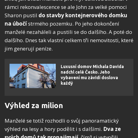
rámci rekonvalescence se ale John za velké pomoci
Sharon pustil
do stavby kontejnerového domku
na úbočí
strmého pozemku. Po jeho dokončení
manželé nezaháleli a pustili se do dalšího. A poté do
dalšího. Dnes tak vlastní celkem tři nemovitosti, které
jim generují peníze.
Luxusní domov Michala Davida
nadchl celé Česko. Jeho
vybavení mu závidí doslova
každý
Výhled za milion
Manželé se totiž rozhodli o svůj panoramatický
výhled na lesy a hory podělit i s dalšími.
Dva ze
svých domů tak pronajímají
, čímž si vytvořili