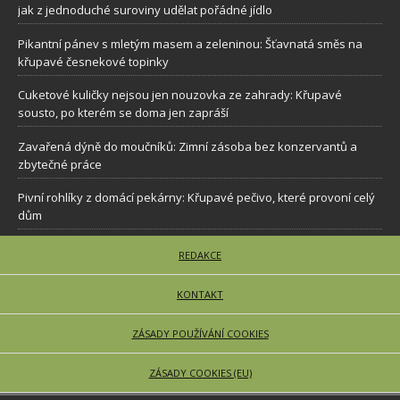
jak z jednoduché suroviny udělat pořádné jídlo
Pikantní pánev s mletým masem a zeleninou: Šťavnatá směs na
křupavé česnekové topinky
Cuketové kuličky nejsou jen nouzovka ze zahrady: Křupavé
sousto, po kterém se doma jen zapráší
Zavařená dýně do moučníků: Zimní zásoba bez konzervantů a
zbytečné práce
Pivní rohlíky z domácí pekárny: Křupavé pečivo, které provoní celý
dům
REDAKCE
KONTAKT
ZÁSADY POUŽÍVÁNÍ COOKIES
ZÁSADY COOKIES (EU)