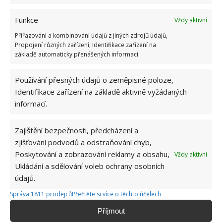
Funkce
Vždy aktivní
Přiřazování a kombinování údajů z jiných zdrojů údajů,
Propojení různých zařízení, Identifikace zařízení na
základě automaticky přenášených informací.
Používání přesných údajů o zeměpisné poloze,
Identifikace zařízení na základě aktivně vyžádaných
informací.
Zajištění bezpečnosti, předcházení a
zjišťování podvodů a odstraňování chyb,
JOGURT
KOUPELNA
UMYVADLO
Poskytování a zobrazování reklamy a obsahu,
Vždy aktivní
Ukládání a sdělování voleb ochrany osobních
údajů.
Jiří Kolář
Správa 1811 prodejců
Přečtěte si více o těchto účelech
Absolvent České zemědělské
univerzity, který je již od malička
Příjmout
velkým kutilem. V podstatě vše, co je