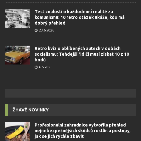
Test znalostí o každodenní realitě za
komunismu: 10 retro otázek ukáže, kdo má
dobrý přehled
23.6.2026
Retro kvíz o oblíbených autech v dobách
socialismu: Tehdejší řidiči musí získat 10 z 10
bodů
6.5.2026
ŽHAVÉ NOVINKY
Profesionální zahradnice vytvořila přehled
nejnebezpečnějších škůdců rostlin a postupy,
jak se jich rychle zbavit