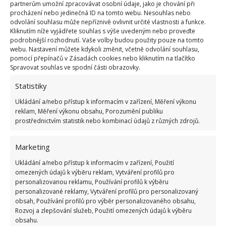
partnerům umožní zpracovávat osobní údaje, jako je chování při
procházení nebo jedinečná ID na tomto webu. Nesouhlas nebo
odvolání souhlasu může nepříznivě ovlivnit určité vlastnosti a funkce.
Kliknutím níže vyjádřete souhlas s výše uvedeným nebo proveďte
podrobnější rozhodnutí. Vaše volby budou použity pouze na tomto
Fotografie: Pixabay
webu. Nastavení můžete kdykoli změnit, včetně odvolání souhlasu,
pomocí přepínačů v Zásadách cookies nebo kliknutím na tlačítko
K této netradiční čisticí metodě můžete využít i
Spravovat souhlas ve spodní části obrazovky.
prošlý jogurt, v němž jsou přemnožené
Statistiky
mikroorganismy.
Ty by celý čisticí proces mohly
Ukládání a/nebo přístup k informacím v zařízení, Měření výkonu
dokonce urychlit
. Nemusíte tak utrácet žádné
reklam, Měření výkonu obsahu, Porozumění publiku
peníze navíc za čisticí prostředek, naopak využijete
prostřednictvím statistik nebo kombinací údajů z různých zdrojů.
prošlý jogurt, který byste jinak vyhodili.
Marketing
Zdroj:
Athensmagazine
Ukládání a/nebo přístup k informacím v zařízení, Použití
omezených údajů k výběru reklam, Vytváření profilů pro
personalizovanou reklamu, Používání profilů k výběru
personalizované reklamy, Vytváření profilů pro personalizovaný
obsah, Používání profilů pro výběr personalizovaného obsahu,
Rozvoj a zlepšování služeb, Použití omezených údajů k výběru
obsahu.