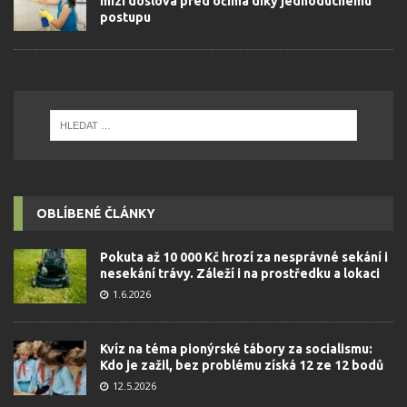
mizí doslova před očima díky jednoduchému
postupu
OBLÍBENÉ ČLÁNKY
Pokuta až 10 000 Kč hrozí za nesprávné sekání i
nesekání trávy. Záleží i na prostředku a lokaci
1.6.2026
Kvíz na téma pionýrské tábory za socialismu:
Kdo je zažil, bez problému získá 12 ze 12 bodů
12.5.2026