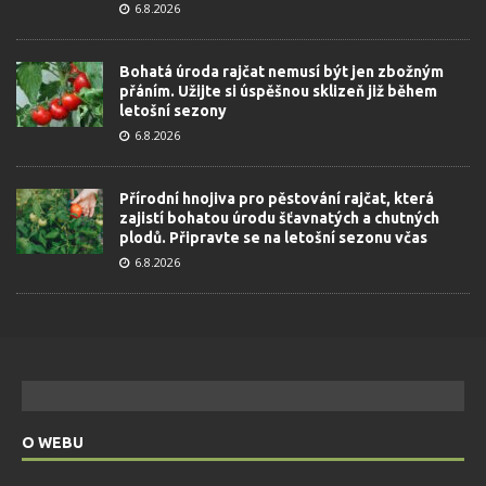
6.8.2026
Bohatá úroda rajčat nemusí být jen zbožným
přáním. Užijte si úspěšnou sklizeň již během
letošní sezony
6.8.2026
Přírodní hnojiva pro pěstování rajčat, která
zajistí bohatou úrodu šťavnatých a chutných
plodů. Připravte se na letošní sezonu včas
6.8.2026
O WEBU