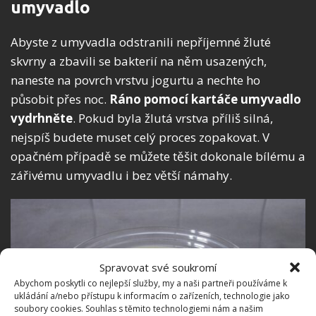
umyvadlo
Abyste z umyvadla odstranili nepříjemné žluté
skvrny a zbavili se bakterií na něm usazených,
naneste na povrch vrstvu jogurtu a nechte ho
působit přes noc.
Ráno pomocí kartáče umyvadlo
vydrhněte
. Pokud byla žlutá vrstva příliš silná,
nejspíš budete muset celý proces zopakovat. V
opačném případě se můžete těšit dokonale bílému a
zářivému umyvadlu i bez větší námahy.
Spravovat své soukromí
Abychom poskytli co nejlepší služby, my a naši partneři používáme k
ukládání a/nebo přístupu k informacím o zařízeních, technologie jako
soubory cookies. Souhlas s těmito technologiemi nám a našim