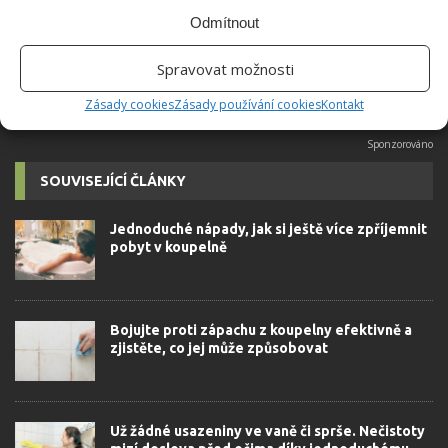
možné najít v j...
[Více o autorovi]
Odmítnout
Spravovat možnosti
Zásady cookies
Zásady používání cookies
Kontakt
SOUVISEJÍCÍ ČLÁNKY
Jednoduché nápady, jak si ještě více zpříjemnit
pobyt v koupelně
Bojujte proti zápachu z koupelny efektivně a
zjistěte, co jej může způsobovat
Už žádné usazeniny ve vaně či sprše. Nečistoty