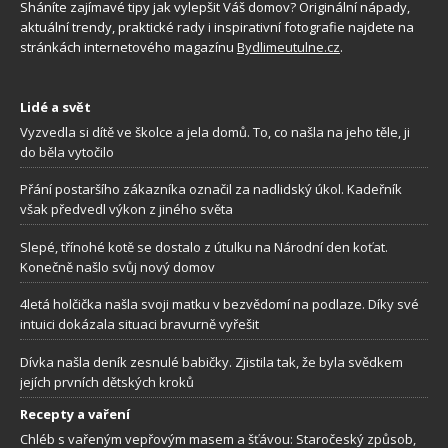
Sháníte zajímavé tipy jak vylepšit Váš domov? Originální nápady,
aktuální trendy, praktické rady i inspirativní fotografie najdete na
stránkách internetového magazínu
Bydlimeutulne.cz
.
Lidé a svět
Vyzvedla si dítě ve školce a jela domů. To, co našla na jeho těle, ji
do běla vytočilo
Přání postaršího zákazníka označil za nadlidský úkol. Kadeřník
však předvedl výkon z jiného světa
Slepé, třínohé kotě se dostalo z útulku na Národní den koťat.
Konečně našlo svůj nový domov
4letá holčička našla svoji matku v bezvědomí na podlaze. Díky své
intuici dokázala situaci bravurně vyřešit
Dívka našla deník zesnulé babičky. Zjistila tak, že byla svědkem
jejích prvních dětských kroků
Recepty a vaření
Chléb s vařeným vepřovým masem a šťávou: Staročeský způsob,