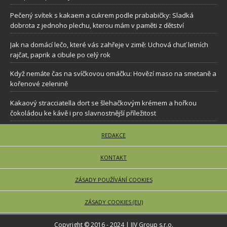
Pečený svítek s kakaem a cukrem podle prababičky: Sladká
dobrota z jednoho plechu, kterou mám v paměti z dětství
Jak na domácí lečo, které vás zahřeje v zimě: Uchová chuť letních
rajčat, paprik a cibule po celý rok
Když nemáte čas na svíčkovou omáčku: Hovězí maso na smetaně a
kořenové zelenině
Kakaový stracciatella dort se šlehačkovým krémem a hořkou
čokoládou ke kávě i pro slavnostnější příležitost
REDAKCE
KONTAKT
ZÁSADY POUŽÍVÁNÍ COOKIES
ZÁSADY COOKIES (EU)
Copyright © 2016 - 2024 | JJV Group s.r.o.