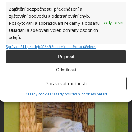
Zajištění bezpečnosti, předcházení a
zjišťování podvodů a odstraňování chyb,
Košíky
Poskytování a zobrazování reklamy a obsahu,
Vždy aktivní
Ukládání a sdělování voleb ochrany osobních
Namísto klasických poliček můžete použít i proutěné
údajů.
nebo plastové košíky či dřevěné bedýnky. Vhodné jsou
Správa 1811 prodejců
Přečtěte si více o těchto účelech
spíš pro ukládání lehkých věcí, jako jsou osušky,
Příjmout
ručníky, žínky, koupelnové doplňky.
Odmítnout
Spravovat možnosti
Zásady cookies
Zásady používání cookies
Kontakt