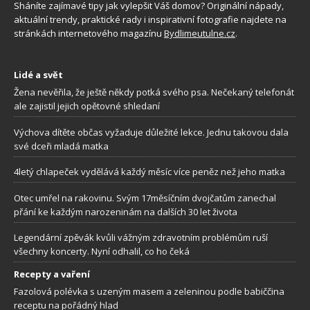
Sháníte zajímavé tipy jak vylepšit Váš domov? Originální nápady,
aktuální trendy, praktické rady i inspirativní fotografie najdete na
stránkách internetového magazínu
Bydlimeutulne.cz
.
Lidé a svět
Žena nevěřila, že ještě někdy potká svého psa. Nečekaný telefonát
ale zajistil jejich opětovné shledaní
Výchova dítěte občas vyžaduje důležité lekce. Jednu takovou dala
své dceři mladá matka
4letý chlapeček vydělává každý měsíc více peněz než jeho matka
Otec umřel na rakovinu. Svým 17měsíčním dvojčatům zanechal
přání ke každým narozeninám na dalších 30 let života
Legendární zpěvák kvůli vážným zdravotním problémům ruší
všechny koncerty. Nyní odhalil, co ho čeká
Recepty a vaření
Fazolová polévka s uzeným masem a zeleninou podle babiččina
receptu na pořádný hlad