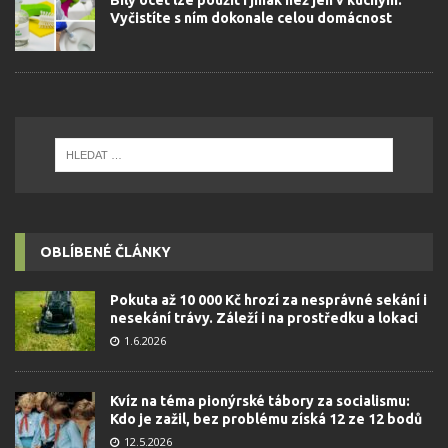
Bílý ocet lze použít i jinak než jen v kuchyni.
Vyčistíte s ním dokonale celou domácnost
OBLÍBENÉ ČLÁNKY
Pokuta až 10 000 Kč hrozí za nesprávné sekání i
nesekání trávy. Záleží i na prostředku a lokaci
1.6.2026
Kvíz na téma pionýrské tábory za socialismu:
Kdo je zažil, bez problému získá 12 ze 12 bodů
12.5.2026