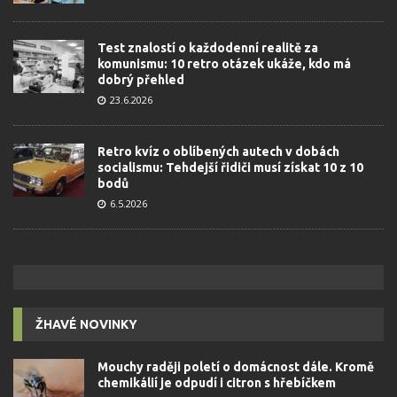
Test znalostí o každodenní realitě za
komunismu: 10 retro otázek ukáže, kdo má
dobrý přehled
23.6.2026
Retro kvíz o oblíbených autech v dobách
socialismu: Tehdejší řidiči musí získat 10 z 10
bodů
6.5.2026
ŽHAVÉ NOVINKY
Mouchy raději poletí o domácnost dále. Kromě
chemikálií je odpudí i citron s hřebíčkem