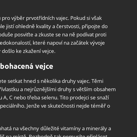
pro výběr prvotřídních vajec. Pokud si však
jistí ohledně kvality a čerstvosti, připojte do
oduše posviťte a zkuste se na ně podívat proti
edokonalostí, které napoví na začátek vývoje
 došlo ke zkažení vejce.
obohacená vejce
e setkat hned s několika druhy vajec. Těmi
ívlastku a nejrůznějšími druhy s větším obsahem
 A, C nebo třeba selenu. Tito prodejci se snaží
 speciálního. Jenže ve skutečnosti nejde téměř o
ohatá na všechny důležité vitamíny a minerály a
íliš na místě. Rozhodně tak nemusíte připlácet