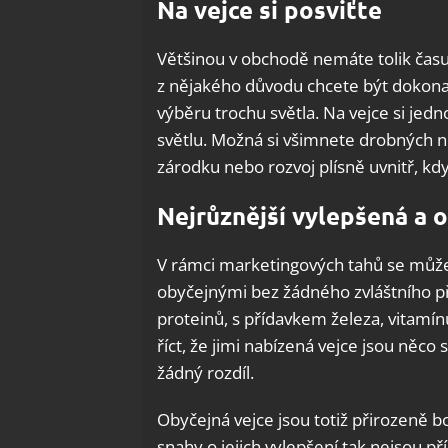
Na vejce si posviťte
Většinou v obchodě nemáte tolik času 
z nějakého důvodu chcete být dokonale 
výběru trochu světla. Na vejce si jedn
světlu. Možná si všimnete drobných n
zárodku nebo rozvoj plísně uvnitř, kdy
Nejrůznější vylepšená a 
V rámci marketingových tahů se můžet
obyčejnými bez žádného zvláštního př
proteinů, s přídavkem železa, vitamínu
říct, že jimi nabízená vejce jsou něco
žádný rozdíl.
Obyčejná vejce jsou totiž přirozeně b
snahy o jejich vylepšení tak nejsou př