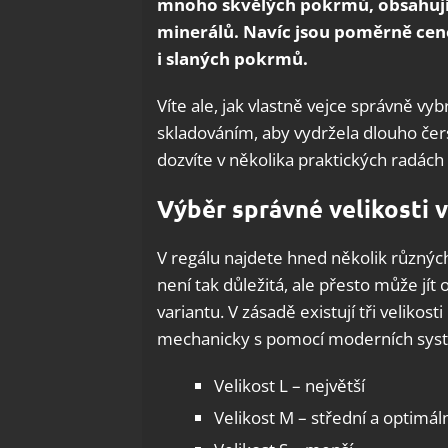
mnoho skvělých pokrmů, obsahují
minerálů. Navíc jsou poměrně cen
i slaných pokrmů.
Víte ale, jak vlastně vejce správně vyb
skladováním, aby vydržela dlouho čer
dozvíte v několika praktických radách
Výběr správné velikosti v
V regálu najdete hned několik různých
není tak důležitá, ale přesto může jít 
variantu. V zásadě existují tři velikost
mechanicky s pomocí moderních systé
Velikost L – největší
Velikost M – střední a optimál