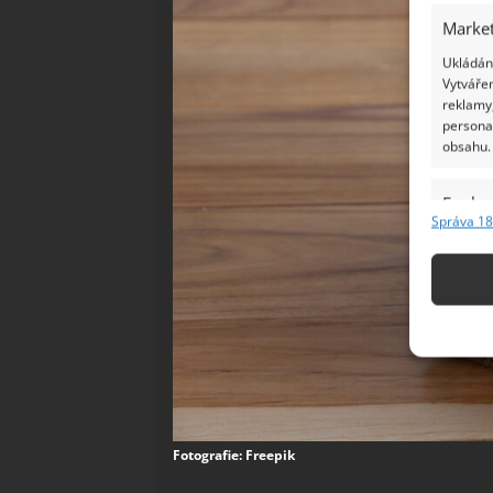
Market
Ukládání
Vytvářen
reklamy,
persona
obsahu.
Funkc
Správa 18
Přiřazov
Identifi
Použív
základ
Zajišt
odstra
Ukládá
Fotografie: Freepik