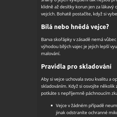
klidně až desítky korun jen za lákavý 
vejcích. Bohatě postačíte, když si vybe
Bílá nebo hnědá vejce?
Barva skořápky v zásadě nemá vůbec žá
výhodou bílých vajec je jejich lepší v
malování.
Pravidla pro skladování
Aby si vejce uchovala svou kvalitu a 
skladováním. Když si osvojíte několik z
potkáte s nepříjemně páchnoucím z
Vejce v žádném případě neumý
jinak odstraníte ochranné mik