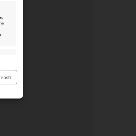
m,
ané
u
y aktivní
nosti
y aktivní