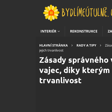
INTERIÉR
REKONSTRUKCE
Z
HLAVNÍ STRÁNKA
RADY A TIPY
Zása
jejich trvanlivost
Zásady správného 
vajec, díky kterým 
trvanlivost