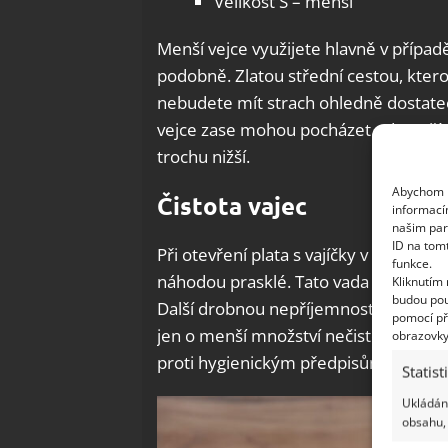
Velikost S – menší
Menší vejce využijete hlavně v případ
podobně. Zlatou střední cestou, kter
nebudete mít strach ohledně dostatečn
vejce zase mohou pocházet od starších
trochu nižší.
Abychom p
Čistota vajec
informací
našim par
ID na tom
Při otevření plata s vajíčky v obchodě
funkce.
náhodou prasklé. Tato vada je totiž jas
Kliknutím
budou pou
Další drobnou nepříjemností mohou bý
pomocí př
jen o menší množství nečistot, není to
obrazovky
proti hygienickým předpisům a může u
Statist
Ukládání
obsahu, 