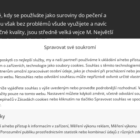
ě, kdy se používáte jako suroviny do pečení a
ou však bez problémů všude využijete a navíc
é kvality, jsou středně velká vejce M. Největší
 slepic, takže jejich nutriční hodnota může být
Spravovat své soukromí
oskytli co nejlepší služby, my a naši partneři používáme k ukládání a/nebo příst
m o zařízeních, technologie jako soubory cookies. Souhlas s těmito technologiem
tnerům umožní zpracovávat osobní údaje, jako je chování při procházení nebo j
to webu. Nesouhlas nebo odvolání souhlasu může nepříznivě ovlivnit určité vlastn
 si samozřejmě zkontrolujete, jestli není nějaké
ným signálem, proč si raději vybrat jiné balení.
 níže vyjádřete souhlas s výše uvedeným nebo proveďte podrobnější rozhodnutí. 
žity pouze na tomto webu. Nastavení můžete kdykoli změnit, včetně odvolání so
t nečistoty například v podobě peří. Pokud jde
epínačů v Zásadách cookies nebo kliknutím na tlačítko Spravovat souhlas ve spod
 nijak na škody. Silně zašpiněná vejce jsou však
.
 nich být vyšší riziko přítomnosti salmonely.
iky
 a/nebo přístup k informacím v zařízení, Měření výkonu reklam, Měření výkonu
Porozumění publiku prostřednictvím statistik nebo kombinací údajů z různých zdr