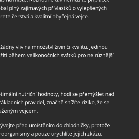
obal plný zajímavých přívlastků o vylepšených
rete čerstvá a kvalitní obyčejná vejce.
dný vliv na množství živin či kvalitu. Jedinou
yužití během velikonočních svátků pro nejrůznější
optimální nutriční hodnoty, hodí se přemýšlet nad
ákladních pravidel, značně snížíte riziko, že se
kaženým vejcem.
vejte před umístěním do chladničky, protože
roorganismy a pouze urychlíte jejich zkázu.