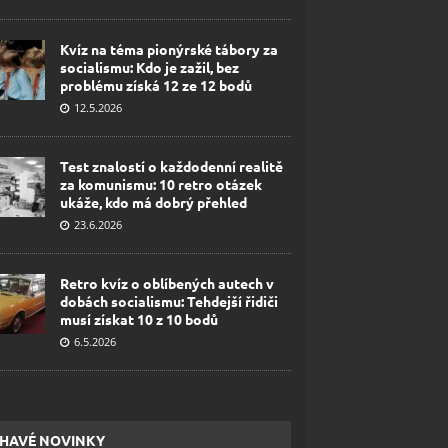
Kvíz na téma pionýrské tábory za
socialismu: Kdo je zažil, bez
problému získá 12 ze 12 bodů
12.5.2026
Test znalostí o každodenní realitě
za komunismu: 10 retro otázek
ukáže, kdo má dobrý přehled
23.6.2026
Retro kvíz o oblíbených autech v
dobách socialismu: Tehdejší řidiči
musí získat 10 z 10 bodů
6.5.2026
HAVÉ NOVINKY