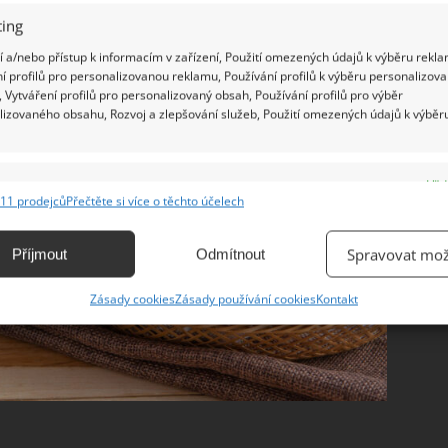
ing
 a/nebo přístup k informacím v zařízení, Použití omezených údajů k výběru rekla
í profilů pro personalizovanou reklamu, Používání profilů k výběru personalizov
 Vytváření profilů pro personalizovaný obsah, Používání profilů pro výběr
lizovaného obsahu, Rozvoj a zlepšování služeb, Použití omezených údajů k výběr
e
Vžd
11 prodejců
Přečtěte si více o těchto účelech
ání a kombinování údajů z jiných zdrojů údajů, Propojení různých zařízení,
kace zařízení na základě automaticky přenášených informací.
Spravovat mož
Příjmout
Odmítnout
ání přesných údajů o zeměpisné poloze, Identifikace zařízení na
Zásady cookies
Zásady používání cookies
Kontakt
ě aktivně vyžádaných informací.
ění bezpečnosti, předcházení a zjišťování podvodů a
ňování chyb, Poskytování a zobrazování reklamy a obsahu,
Vžd
ní a sdělování voleb ochrany osobních údajů.