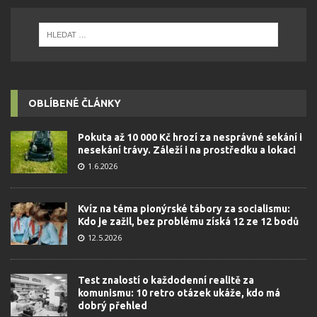
OBLÍBENÉ ČLÁNKY
Pokuta až 10 000 Kč hrozí za nesprávné sekání i
nesekání trávy. Záleží i na prostředku a lokaci
1.6.2026
Kvíz na téma pionýrské tábory za socialismu:
Kdo je zažil, bez problému získá 12 ze 12 bodů
12.5.2026
Test znalostí o každodenní realitě za
komunismu: 10 retro otázek ukáže, kdo má
dobrý přehled