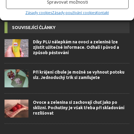
Spravovat možnosti
Zásady cookies
Zásady používání cookies
Kontakt
SOUVISEJÍCÍ ČLÁNKY
Díky PLU nálepkám na ovoci a zelenině lze
zjistit užitečné informace. Odhalí i původ a
způsob pěstování
Při krájení cibule je možné se vyhnout potoku
slz. Jednoduchý trik si zamilujete
Ovoce a zelenina si zachovají chuť jako po
sklizni. Pochutiny je však třeba při skladování
rozlišovat