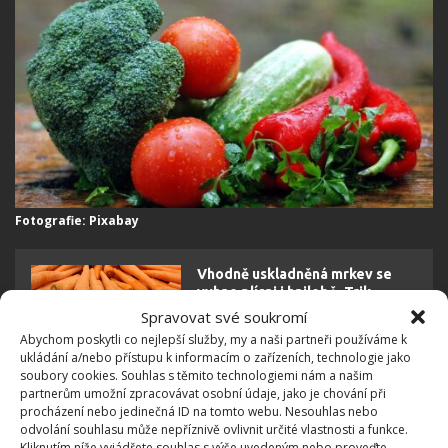
Fotografie: Pixabay
Vhodně uskladněná mrkev se
vyhne plísni i hnilobě. Trik
spočívá v použití rašeliny nebo
Spravovat své soukromí
vlhkého písku
Abychom poskytli co nejlepší služby, my a naši partneři používáme k
ukládání a/nebo přístupu k informacím o zařízeních, technologie jako
soubory cookies. Souhlas s těmito technologiemi nám a našim
partnerům umožní zpracovávat osobní údaje, jako je chování při
Rovnováha a chlad
procházení nebo jedinečná ID na tomto webu. Nesouhlas nebo
odvolání souhlasu může nepříznivě ovlivnit určité vlastnosti a funkce.
Kliknutím níže vyjádřete souhlas s výše uvedeným nebo proveďte