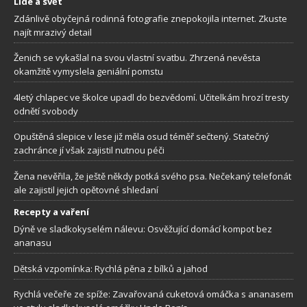
Lidé a svět
Zdánlivě obyčejná rodinná fotografie znepokojila internet. Zkuste
najít mrazivý detail
Ženich se vykašlal na svou vlastní svatbu. Zhrzená nevěsta
okamžitě vymyslela geniální pomstu
4letý chlapec ve školce upadl do bezvědomí. Učitelkám hrozí tresty
odnětí svobody
Opuštěná slepice v lese již měla osud téměř sečtený. Statečný
zachránce jí však zajistil nutnou péči
Žena nevěřila, že ještě někdy potká svého psa. Nečekaný telefonát
ale zajistil jejich opětovné shledaní
Recepty a vaření
Dýně ve sladkokyselém nálevu: Osvěžující domácí kompot bez
ananasu
Dětská vzpomínka: Rychlá pěna z bílků a jahod
Rychlá večeře ze spíže: Zavařovaná cuketová omáčka s ananasem