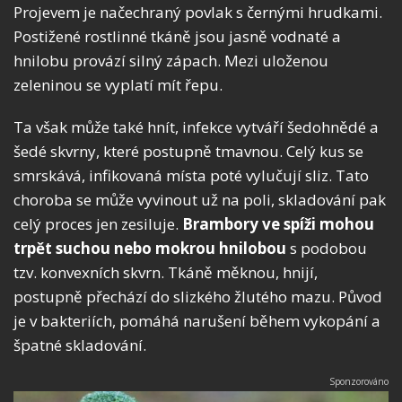
Projevem je načechraný povlak s černými hrudkami.
Postižené rostlinné tkáně jsou jasně vodnaté a
hnilobu provází silný zápach. Mezi uloženou
zeleninou se vyplatí mít řepu.
Ta však může také hnít, infekce vytváří šedohnědé a
šedé skvrny, které postupně tmavnou. Celý kus se
smrskává, infikovaná místa poté vylučují sliz. Tato
choroba se může vyvinout už na poli, skladování pak
celý proces jen zesiluje.
Brambory ve spíži
mohou
trpět suchou nebo mokrou hnilobou
s podobou
tzv. konvexních skvrn. Tkáně měknou, hnijí,
postupně přechází do slizkého žlutého mazu. Původ
je v bakteriích, pomáhá narušení během vykopání a
špatné skladování.