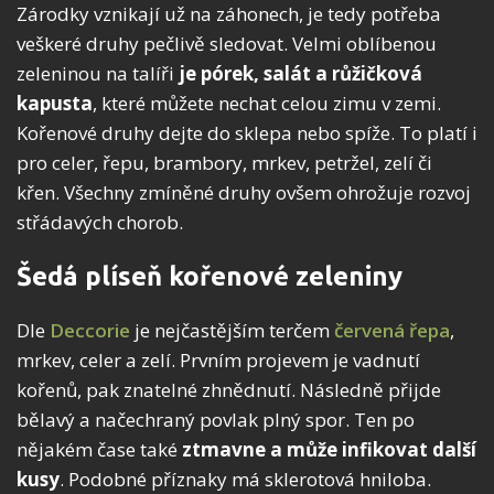
Zárodky vznikají už na záhonech, je tedy potřeba
veškeré druhy pečlivě sledovat. Velmi oblíbenou
zeleninou na talíři
je pórek, salát a růžičková
kapusta
, které můžete nechat celou zimu v zemi.
Kořenové druhy dejte do sklepa nebo spíže. To platí i
pro celer, řepu, brambory, mrkev, petržel, zelí či
křen. Všechny zmíněné druhy ovšem ohrožuje rozvoj
střádavých chorob.
Šedá plíseň kořenové zeleniny
Dle
Deccorie
je nejčastějším terčem
červená řepa
,
mrkev, celer a zelí. Prvním projevem je vadnutí
kořenů, pak znatelné zhnědnutí. Následně přijde
bělavý a načechraný povlak plný spor. Ten po
nějakém čase také
ztmavne a může infikovat další
kusy
. Podobné příznaky má sklerotová hniloba.