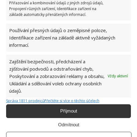
Přiřazování a kombinování údajů z jiných zdrojů údajů,
Propojení různých zařízení, Identifikace zařízení na
základě automaticky přenášených informací.
Používání přesných údajů o zeměpisné poloze,
Identifikace zařízení na základě aktivně vyžádaných
informací.
Zajištění bezpečnosti, předcházení a
SKLADOVÁNÍ
ZELENINA
zjišťování podvodů a odstraňování chyb,
Poskytování a zobrazování reklamy a obsahu,
Vždy aktivní
Ukládání a sdělování voleb ochrany osobních
Jiří Kolář
údajů.
Absolvent České zemědělské
Správa 1811 prodejců
Přečtěte si více o těchto účelech
univerzity, který je již od malička
velkým kutilem. V podstatě vše, co je
Příjmout
možné najít v j...
[Více o autorovi]
Odmítnout