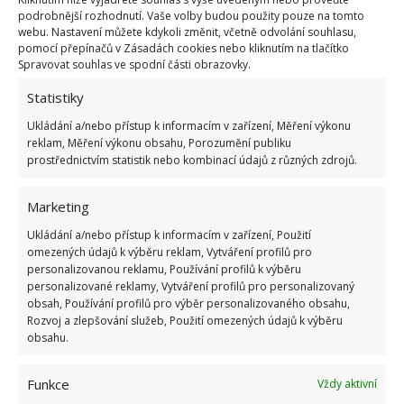
O
skladování brambor
jsme se na BydlímeÚtulně.cz
podrobnější rozhodnutí. Vaše volby budou použity pouze na tomto
už zmiňovali, roli hraje vlhkost a teplota. Prostor by
webu. Nastavení můžete kdykoli změnit, včetně odvolání souhlasu,
měl mít dle
JímeJinak
nejlépe teplotu 2–8 stupňů
pomocí přepínačů v Zásadách cookies nebo kliknutím na tlačítko
Spravovat souhlas ve spodní části obrazovky.
Celsia, dost vzduchu a lehkou vlhkost.
Brambory
Statistiky
dávejte do sklepa do tmy a chladu
, zabráníte tak
jedovatým klíčkům. Česnek s cibulí potřebují
Ukládání a/nebo přístup k informacím v zařízení, Měření výkonu
reklam, Měření výkonu obsahu, Porozumění publiku
rovnováhu, tedy nízkou teplotu a vlhkost. Vždycky se
prostřednictvím statistik nebo kombinací údajů z různých zdrojů.
však vyhýbejte smrtící kombinaci, tedy vlhkému,
teplému místu a poškozené zelenině.
Marketing
Ukládání a/nebo přístup k informacím v zařízení, Použití
omezených údajů k výběru reklam, Vytváření profilů pro
personalizovanou reklamu, Používání profilů k výběru
personalizované reklamy, Vytváření profilů pro personalizovaný
obsah, Používání profilů pro výběr personalizovaného obsahu,
Rozvoj a zlepšování služeb, Použití omezených údajů k výběru
obsahu.
Funkce
Vždy aktivní