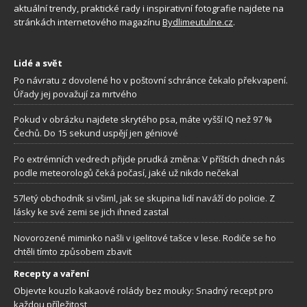
aktuální trendy, praktické rady i inspirativní fotografie najdete na
stránkách internetového magazínu
Bydlimeutulne.cz
.
Lidé a svět
Po návratu z dovolené ho v poštovní schránce čekalo překvapení.
Úřady jej považují za mrtvého
Pokud v obrázku najdete skrytého psa, máte vyšší IQ než 97 %
Čechů. Do 15 sekund uspějí jen géniové
Po extrémních vedrech přijde prudká změna: V příštích dnech nás
podle meteorologů čeká počasí, jaké už nikdo nečekal
57letý obchodník si všiml, jak se skupina lidí naváží do policie. Z
lásky ke své zemi se jich ihned zastal
Novorozené miminko našli v igelitové tašce v lese. Rodiče se ho
chtěli tímto způsobem zbavit
Recepty a vaření
Objevte kouzlo kakaové rolády bez mouky: Snadný recept pro
každou příležitost