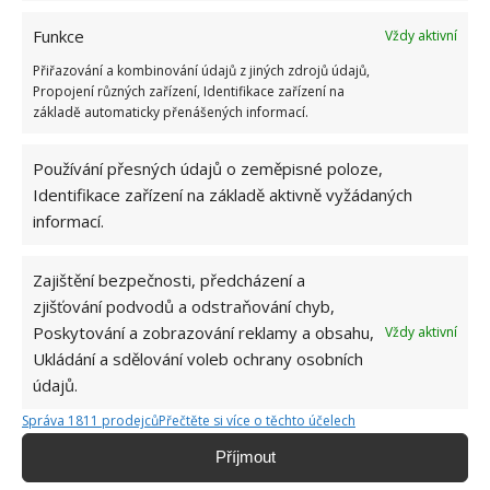
Vaše brýle nebudou mít jedinou chybu.
Funkce
Vždy aktivní
Vosk na čištění aut i pro brýle
Přiřazování a kombinování údajů z jiných zdrojů údajů,
Propojení různých zařízení, Identifikace zařízení na
Tento přípravek na údržbu laku auta je vhodný i pro
základě automaticky přenášených informací.
odstranění škrábanců na sklíčkách u vašich brýlí.
Používání přesných údajů o zeměpisné poloze,
Namočte kus bavlny do tekutého vosku a vyleštěte
Identifikace zařízení na základě aktivně vyžádaných
všechny oděrky, které vaše brýle trápí.
V tomto
informací.
případě je neoplachujte
, nechte vosk působit a
vyčkejte, dokud zcela nezaschne. Poté ho otřete
Zajištění bezpečnosti, předcházení a
roztokem určeným k leštění auta. Sklíčka od brýlí
zjišťování podvodů a odstraňování chyb,
budou zářivě lesklá a bez jediné vady.
Poskytování a zobrazování reklamy a obsahu,
Vždy aktivní
Ukládání a sdělování voleb ochrany osobních
Zdroj: Goodhousekeeping,
Healthline
údajů.
Správa 1811 prodejců
Přečtěte si více o těchto účelech
Příjmout