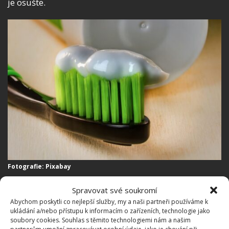
je osušte.
Fotografie: Pixabay
V případě potřeby můžete několikrát opakovat.
Spravovat své soukromí
Sklíčka u brýlí nejen zbavíte nežádoucích škrábanců
Abychom poskytli co nejlepší služby, my a naši partneři používáme k
ukládání a/nebo přístupu k informacím o zařízeních, technologie jako
a oděrek, ale také je zanecháte dokonale lesklé.
soubory cookies. Souhlas s těmito technologiemi nám a našim