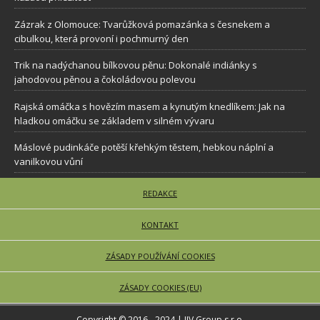
Zázrak z Olomouce: Tvarůžková pomazánka s česnekem a
cibulkou, která provoní i pochmurný den
Trik na nadýchanou bílkovou pěnu: Dokonalé indiánky s
jahodovou pěnou a čokoládovou polevou
Rajská omáčka s hovězím masem a kynutým knedlíkem: Jak na
hladkou omáčku se základem v silném vývaru
Máslové pudinkáče potěší křehkým těstem, hebkou náplní a
vanilkovou vůní
REDAKCE
KONTAKT
ZÁSADY POUŽÍVÁNÍ COOKIES
ZÁSADY COOKIES (EU)
Copyright © 2016 - 2024 | JJV Group s.r.o.