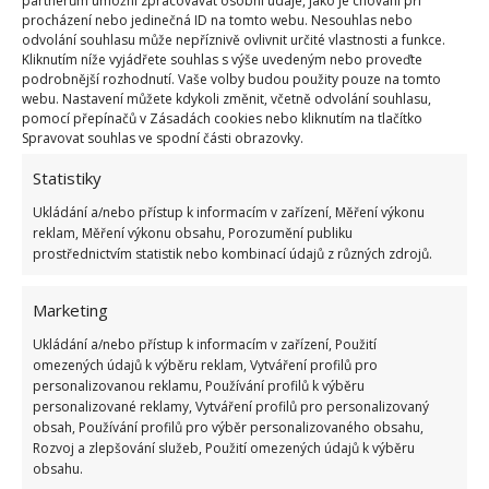
Zubní pasta je všestranný produkt,
který můžete
partnerům umožní zpracovávat osobní údaje, jako je chování při
procházení nebo jedinečná ID na tomto webu. Nesouhlas nebo
používat jak v koupelně
, tak i pro údržbu
odvolání souhlasu může nepříznivě ovlivnit určité vlastnosti a funkce.
domácnosti. Pokud vás trápí drobné škrábance na
Kliknutím níže vyjádřete souhlas s výše uvedeným nebo proveďte
podrobnější rozhodnutí. Vaše volby budou použity pouze na tomto
autě, i zde pomůže zubní pasta stejně efektivně jako
webu. Nastavení můžete kdykoli změnit, včetně odvolání souhlasu,
v případě brýlí.
pomocí přepínačů v Zásadách cookies nebo kliknutím na tlačítko
Spravovat souhlas ve spodní části obrazovky.
Směs jedlé sody odstraní škrábance
Statistiky
rychlostí blesku
Ukládání a/nebo přístup k informacím v zařízení, Měření výkonu
reklam, Měření výkonu obsahu, Porozumění publiku
prostřednictvím statistik nebo kombinací údajů z různých zdrojů.
Směs jedlé sody dokáže obrousit oděrky na
sklíčkách v rekordním čase. K opravě budete muset
Marketing
smíchat dvě čajové lžičky jedlé sody, suroviny, která
Ukládání a/nebo přístup k informacím v zařízení, Použití
by se měla nacházet
v každé domácnosti z důvodu
omezených údajů k výběru reklam, Vytváření profilů pro
svého všestranného využití
, a jednu polévkovou
personalizovanou reklamu, Používání profilů k výběru
lžíci vody, abyste vytvořili pastu. Aplikujte ji na
personalizované reklamy, Vytváření profilů pro personalizovaný
obsah, Používání profilů pro výběr personalizovaného obsahu,
sklíčko od brýlí a krouživými pohyby je vyleštěte.
Rozvoj a zlepšování služeb, Použití omezených údajů k výběru
Spláchněte a čistým hadříkem z mikrovlákna osušte.
obsahu.