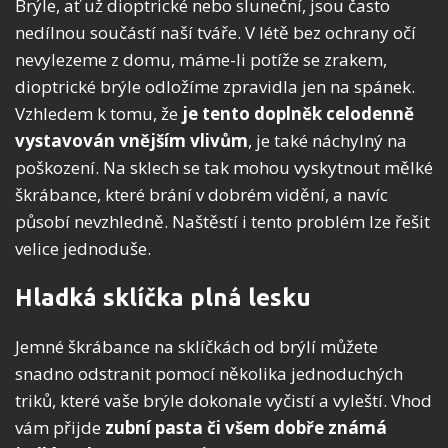
Brýle, ať už dioptrické nebo sluneční, jsou často
nedílnou součástí naší tváře. V létě bez ochrany očí
nevylezeme z domu, máme-li potíže se zrakem,
dioptrické brýle odložíme zpravidla jen na spánek.
Vzhledem k tomu, že
je tento doplněk celodenně
vystavován vnějším vlivům
, je také náchylný na
poškození. Na sklech se tak mohou vyskytnout mělké
škrábance, které brání v dobrém vidění, a navíc
působí nevzhledně. Naštěstí i tento problém lze řešit
velice jednoduše.
Hladká sklíčka plná lesku
Jemné škrábance na sklíčkách od brýlí můžete
snadno odstranit pomocí několika jednoduchých
triků, které vaše brýle dokonale vyčistí a vyleští. Vhod
vám přijde
zubní pasta či
všem dobře známá