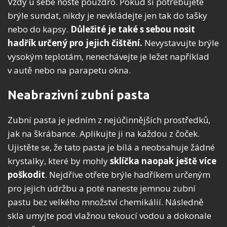
Vždy u sebe noste pouzdro. Pokud si potřebujete
brýle sundat, nikdy je nevkládejte jen tak do tašky
nebo do kapsy.
Důležité je také s sebou nosit
hadřík určený pro jejich čištění.
Nevystavujte brýle
vysokým teplotám, nenechávejte je ležet například
v autě nebo na parapetu okna.
Neabrazivní zubní pasta
Zubní pasta je jedním z nejúčinnějších prostředků,
jak na škrábance. Aplikujte ji na každou z čoček.
Ujistěte se, že tato pasta je bílá a neobsahuje žádné
krystalky, které by mohly
sklíčka naopak ještě více
poškodit
. Nejdříve otřete brýle hadříkem určeným
pro jejich údržbu a poté naneste jemnou zubní
pastu bez velkého množství chemikálií. Následně
skla umyjte pod vlažnou tekoucí vodou a dokonale