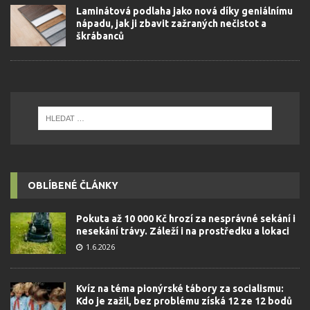
Laminátová podlaha jako nová díky geniálnímu
nápadu, jak ji zbavit zažraných nečistot a
škrábanců
OBLÍBENÉ ČLÁNKY
Pokuta až 10 000 Kč hrozí za nesprávné sekání i
nesekání trávy. Záleží i na prostředku a lokaci
1.6.2026
Kvíz na téma pionýrské tábory za socialismu:
Kdo je zažil, bez problému získá 12 ze 12 bodů