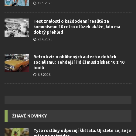
12.5.2026
Test znalostí o každodenní realitě za
komunismu: 10 retro otázek ukáže, kdo má
dobrý přehled
23.6.2026
Retro kvíz o oblíbených autech v dobách
socialismu: Tehdejší řidiči musí získat 10 z 10
bodů
6.5.2026
ŽHAVÉ NOVINKY
Tyto rostliny odpuzují klíšťata. Ujistěte se, že je
máte na zahrádce