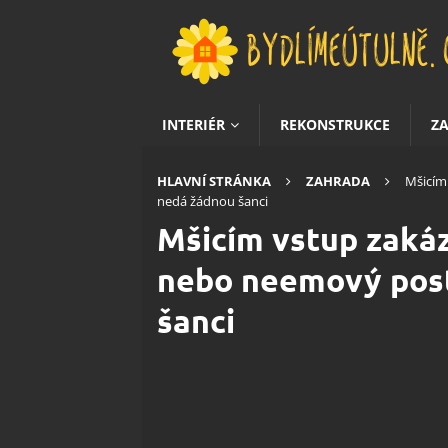
INTERIÉR
REKONSTRUKCE
Z
HLAVNÍ STRÁNKA
ZAHRADA
Mšicím
nedá žádnou šanci
Mšicím vstup zakáz
nebo neemový post
šanci