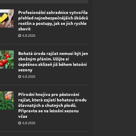
Profesionální zahradnice vytvořila
přehled nejnebezpečnějších škůdců
rostlin a postupy, jak se jich rychle
zbavit
6.8.2026
Bohatá úroda rajčat nemusí být jen
zbožným přáním. Užijte si
úspěšnou sklizeň již během letošní
sezony
6.8.2026
Přírodní hnojiva pro pěstování
rajčat, která zajistí bohatou úrodu
šťavnatých a chutných plodů.
Připravte se na letošní sezonu
včas
6.8.2026