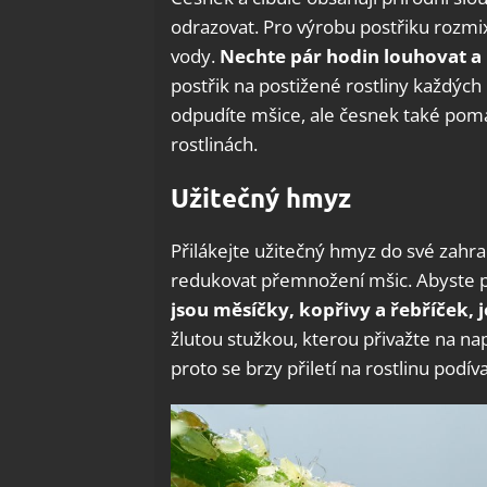
odrazovat. Pro výrobu postřiku rozmix
vody.
Nechte pár hodin louhovat a
postřik na postižené rostliny každých
odpudíte mšice, ale česnek také pom
rostlinách.
Užitečný hmyz
Přilákejte užitečný hmyz do své zahr
redukovat přemnožení mšic. Abyste po
jsou měsíčky, kopřivy a řebříček, je
žlutou stužkou, kterou přivažte na na
proto se brzy přiletí na rostlinu podív