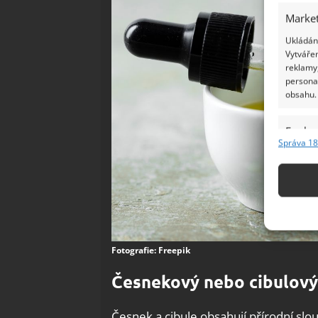
Market
Ukládání
Vytvářen
reklamy,
persona
obsahu.
Funkc
Správa 18
Přiřazov
Identifi
Použív
základ
Fotografie: Freepik
Zajišt
odstra
Česnekový nebo cibulový
Ukládá
Česnek a cibule obsahují přírodní slo