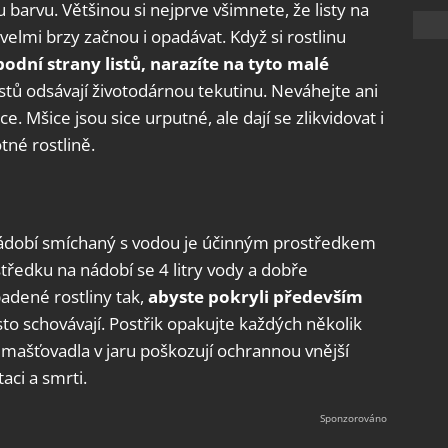
 barvu. Většinou si nejprve všimnete, že listy na
 velmi brzy začnou i opadávat. Když si rostlinu
dní strany listů, narazíte na tyto malé
 listů odsávají životodárnou tekutinu. Neváhejte ani
ace. Mšice jsou sice urputné, ale dají se zlikvidovat i
tné rostlině.
nádobí smíchaný s vodou je účinným prostředkem
středku na nádobí se 4 litry vody a dobře
padené rostliny tak,
abyste pokryli především
sto schovávají. Postřik opakujte každých několik
mašťovadla v jaru poškozují ochrannou vnější
aci a smrti.