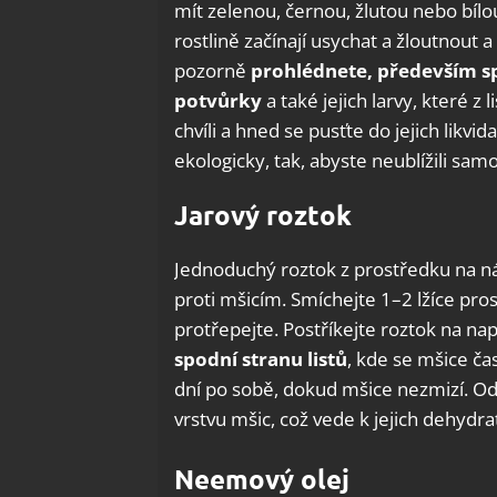
mít zelenou, černou, žlutou nebo bílou
rostlině začínají usychat a žloutnout a
pozorně
prohlédnete, především spo
potvůrky
a také jejich larvy, které z
chvíli a hned se pusťte do jejich likvid
ekologicky, tak, abyste neublížili samo
Jarový roztok
Jednoduchý roztok z prostředku na 
proti mšicím. Smíchejte 1–2 lžíce pro
protřepejte. Postříkejte roztok na na
spodní stranu listů
, kde se mšice ča
dní po sobě, dokud mšice nezmizí. Od
vrstvu mšic, což vede k jejich dehydrat
Neemový olej