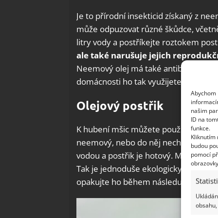
Je to přírodní insekticid získaný z n
může odpuzovat různé škůdce, včetně
litry vody a postříkejte roztokem pos
ale také narušuje
jejich reprodukč
Neemový olej má také antibiotické, ant
domácnosti ho tak využijete i k mnoh
Abychom p
informací
Olejový postřik
našim par
ID na tom
K hubení mšic můžete použít i klasick
funkce.
Kliknutím
neemový, nebo do něj nechcete invest
budou pou
vodou a postřik je hotový. Mastné
slo
pomocí př
obrazovky
Tak je jednoduše ekologicky zlikviduj
Statist
opakujte ho během následujících dnů n
Ukládání
obsahu, 