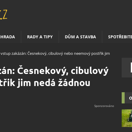
AHRADA
RADY A TIPY
DŮM A STAVBA
SPOTŘEBIT
 vstup zakázán: Česnekový, cibulový nebo neemový postřik jim
án: Česnekový, cibulový
řik jim nedá žádnou
O