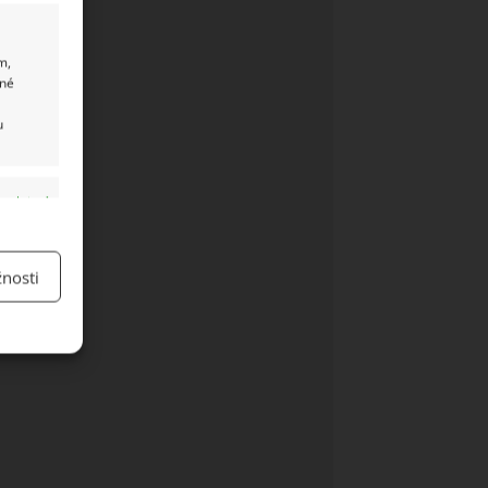
m,
ané
u
y aktivní
nosti
y aktivní