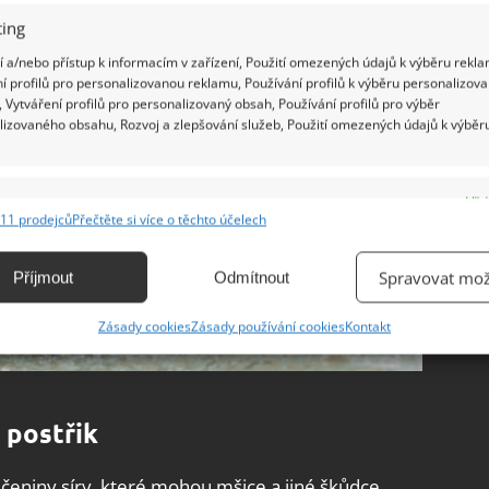
ing
 a/nebo přístup k informacím v zařízení, Použití omezených údajů k výběru rekla
í profilů pro personalizovanou reklamu, Používání profilů k výběru personalizov
 Vytváření profilů pro personalizovaný obsah, Používání profilů pro výběr
lizovaného obsahu, Rozvoj a zlepšování služeb, Použití omezených údajů k výběr
e
Vžd
11 prodejců
Přečtěte si více o těchto účelech
ání a kombinování údajů z jiných zdrojů údajů, Propojení různých zařízení,
kace zařízení na základě automaticky přenášených informací.
Spravovat mož
Příjmout
Odmítnout
ání přesných údajů o zeměpisné poloze, Identifikace zařízení na
Zásady cookies
Zásady používání cookies
Kontakt
ě aktivně vyžádaných informací.
ění bezpečnosti, předcházení a zjišťování podvodů a
ňování chyb, Poskytování a zobrazování reklamy a obsahu,
Vžd
 postřik
ní a sdělování voleb ochrany osobních údajů.
učeniny síry, které mohou mšice a jiné škůdce