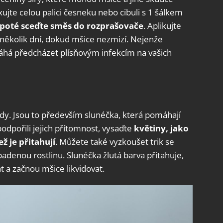
ujte celou palici česneku nebo cibuli s 1 šálkem
 poté sceďte směs do rozprašovače
. Aplikujte
 několik dní, dokud mšice nezmizí. Nejenže
áhá předcházet plísňovým infekcím na vašich
ady. Jsou to především slunéčka, která pomáhají
dpořili jejich přítomnost, vysaďte
květiny,
jako
ž je přitahují
. Můžete také vyzkoušet trik se
padenou rostlinu. Slunéčka žlutá barva přitahuje,
at a začnou mšice likvidovat.