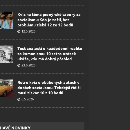
Kvíz na téma pionýrské tábory za
socialismu: Kdo je zažil, bez
problému získá 12 ze 12 bodů
12.5.2026
Test znalostí o každodenní realitě
za komunismu: 10 retro otázek
ukáže, kdo má dobrý přehled
23.6.2026
Retro kvíz o oblíbených autech v
dobách socialismu: Tehdejší řidiči
musí získat 10 z 10 bodů
6.5.2026
HAVÉ NOVINKY