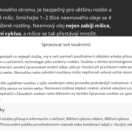
eemového stromu. Je bezpečný pro většinu rostlin a
 mšic. Smíchejte 1–2 lžíce neemového oleje se 4
tižené rostliny. Neemový olej
nejen zabíjí mšice,
ní cyklus
, a mšice se tak přestávají množit.
ivirotické a antimykotické vlastnosti. V
Spravovat své soukromí
a jiným účelům.
oskytli co nejlepší služby, my a naši partneři používáme k ukládání a/nebo příst
m o zařízeních, technologie jako soubory cookies. Souhlas s těmito technologiem
tnerům umožní zpracovávat osobní údaje, jako je chování při procházení nebo j
to webu. Nesouhlas nebo odvolání souhlasu může nepříznivě ovlivnit určité vlastn
ý stolní olej, pokud se vám nepodaří sehnat ten
 níže vyjádřete souhlas s výše uvedeným nebo proveďte podrobnější rozhodnutí. 
ovat. Olej tedy smíchejte v poměru 1 : 10 s
žity pouze na tomto webu. Nastavení můžete kdykoli změnit, včetně odvolání so
žky v oleji mšice obalí a zabrání jim v dýchání
.
epínačů v Zásadách cookies nebo kliknutím na tlačítko Spravovat souhlas ve spod
.
ete. Před použitím postřik důkladně protřepte a
iky
ěkolikrát, abyste se zbavili i nedospělých mšic.
 a/nebo přístup k informacím v zařízení, Měření výkonu reklam, Měření výkonu
Porozumění publiku prostřednictvím statistik nebo kombinací údajů z různých zdr