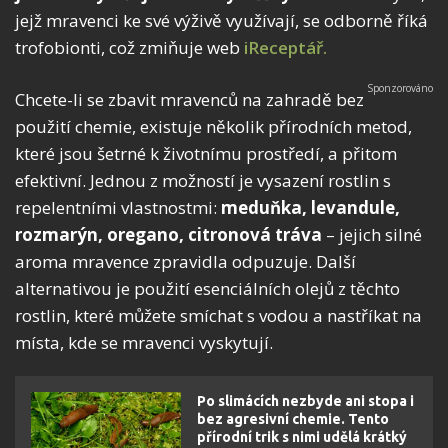
jejž mravenci ke své výživě využívají, se odborně říká
trofobionti, což zmiňuje web
iReceptář.
Chcete-li se zbavit mravenců na zahradě bez
použití chemie, existuje několik přírodních metod,
které jsou šetrné k životnímu prostředí, a přitom
efektivní. Jednou z možností je vysazení rostlin s
repelentními vlastnostmi:
meduňka, levandule,
rozmarýn, oregano, citronová tráva
– jejich silné
aroma mravence zpravidla odpuzuje. Další
alternativou je použití esenciálních olejů z těchto
rostlin, které můžete smíchat s vodou a nastříkat na
místa, kde se mravenci vyskytují.
Po slimácích nezbyde ani stopa i
bez agresivní chemie. Tento
přírodní trik s nimi udělá krátký