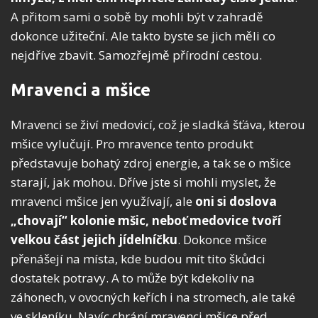
A přitom sami o sobě by mohli být v zahradě
dokonce užiteční. Ale takto byste se jich měli co
nejdříve zbavit. Samozřejmě přírodní cestou.
Mravenci a mšice
Mravenci se živí medovicí, což je sladká šťáva, kterou
mšice vylučují. Pro mravence tento produkt
představuje bohatý zdroj energie, a tak se o mšice
starají, jak mohou. Dříve jste si mohli myslet, že
mravenci mšice jen využívají, ale
oni si doslova
„chovají“ kolonie mšic, neboť medovice tvoří
velkou část jejich jídelníčku
. Dokonce mšice
přenášejí na místa, kde budou mít tito škůdci
dostatek potravy. A to může být kdekoliv na
záhonech, v ovocných keřích i na stromech, ale také
ve skleníku. Navíc chrání mravenci mšice před