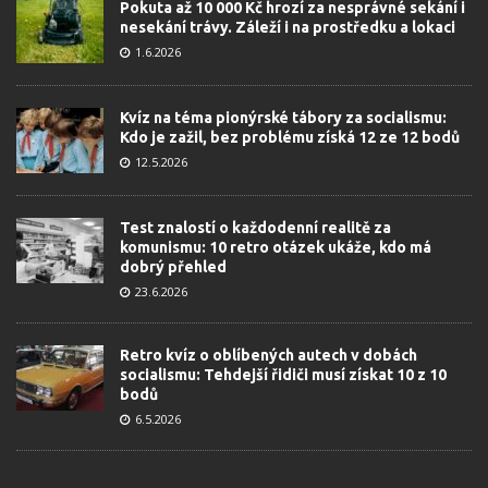
Pokuta až 10 000 Kč hrozí za nesprávné sekání i
nesekání trávy. Záleží i na prostředku a lokaci
1.6.2026
Kvíz na téma pionýrské tábory za socialismu:
Kdo je zažil, bez problému získá 12 ze 12 bodů
12.5.2026
Test znalostí o každodenní realitě za
komunismu: 10 retro otázek ukáže, kdo má
dobrý přehled
23.6.2026
Retro kvíz o oblíbených autech v dobách
socialismu: Tehdejší řidiči musí získat 10 z 10
bodů
6.5.2026