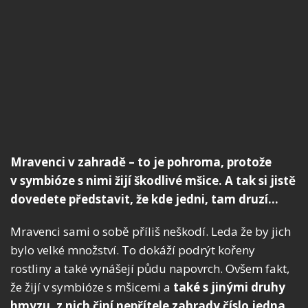
Mravenci v zahradě – to je pohroma, protože
v symbióze s nimi žijí škodlivé mšice. A tak si jistě
dovedete představit, že kde jedni, tam druzí…
Mravenci sami o sobě příliš neškodí. Leda že by jich
bylo velké množství. To dokáží podrýt kořeny
rostliny a také vynášejí půdu napovrch. Ovšem fakt,
že žijí v symbióze s mšicemi a
také s jinými druhy
hmyzu, z nich činí nepřítele zahrady číslo jedna
.