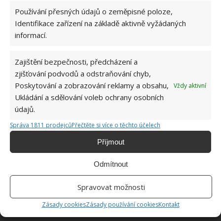
Používání přesných údajů o zeměpisné poloze,
Identifikace zařízení na základě aktivně vyžádaných
informací.
Zajištění bezpečnosti, předcházení a
zjišťování podvodů a odstraňování chyb,
Poskytování a zobrazování reklamy a obsahu,
Vždy aktivní
Ukládání a sdělování voleb ochrany osobních
údajů.
Správa 1811 prodejců
Přečtěte si více o těchto účelech
Příjmout
MRAVENCI
MŠICE
ROSTLINY
ŠKŮDCI
Odmítnout
Přidejte svůj názor
Spravovat možnosti
KOMENTOVAT
Zásady cookies
Zásady používání cookies
Kontakt