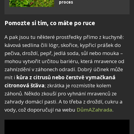
proces
Pomozte si tím, co máte po ruce
A pak jsou tu některé prostředky přímo z kuchyně:
kávová sedlina čili lógr, skořice, kypřicí prášek do
pečiva, droždí, pepř, jedlá soda, sůl nebo mouka –
mohou vytvořit určitou bariéru, která mravence od
zahnízdění v záhonech odradí. Dobrý účinek může
mít i
kůra z citrusů nebo čerstvě vymačkaná
citronová šťáva
; zkrátka je rozmístíte kolem
záhonů. Někdo zkouší pro vyhnání mravenců ze
zahrady domácí pasti. A to třeba z droždí, cukru a
vody, což doporučují na webu
DůmAZahrada
.