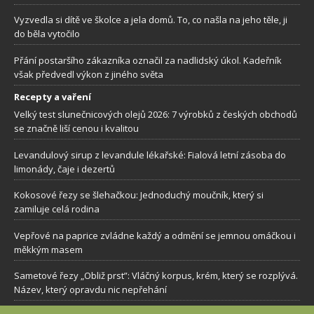
Vyzvedla si dítě ve školce a jela domů. To, co našla na jeho těle, ji
do běla vytočilo
Přání postaršího zákazníka označil za nadlidský úkol. Kadeřník
však předvedl výkon z jiného světa
Recepty a vaření
Velký test slunečnicových olejů 2026: 7 výrobků z českých obchodů
se značně liší cenou i kvalitou
Levandulový sirup z levandule lékařské: Fialová letní zásoba do
limonády, čaje i dezertů
Kokosové řezy se šlehačkou: Jednoduchý moučník, který si
zamiluje celá rodina
Vepřové na paprice zvládne každý a odmění se jemnou omáčkou i
měkkým masem
Sametové řezy „Obliž prst”: Vláčný korpus, krém, který se rozplývá.
Název, který opravdu nic nepřehání