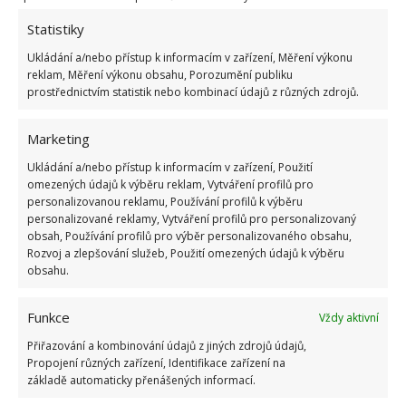
a brání jim tak v orientaci. Uvedené domácí metody
vypuzení mravenců ze zahrady jsou nejen účinné, ale
Statistiky
také bezpečné pro váš pozemek i okolní ekosystém.
Ukládání a/nebo přístup k informacím v zařízení, Měření výkonu
reklam, Měření výkonu obsahu, Porozumění publiku
prostřednictvím statistik nebo kombinací údajů z různých zdrojů.
Zkuste hašené vápno
Marketing
Hašené vápno je výborným hnojivem pro zahradu.
Navíc funguje jako účinná dezinfekce. Avšak mohlo
Ukládání a/nebo přístup k informacím v zařízení, Použití
omezených údajů k výběru reklam, Vytváření profilů pro
by zapůsobit i jako dezinsekce.
Hmyzu, jenž žije
personalizovanou reklamu, Používání profilů k výběru
hluboko v zemi, neublíží
, ovšem mravenci, kteří
personalizované reklamy, Vytváření profilů pro personalizovaný
obsah, Používání profilů pro výběr personalizovaného obsahu,
tvoří svá hnízda poměrně mělce pod povrchem,
Rozvoj a zlepšování služeb, Použití omezených údajů k výběru
raději včas zmizí. Na BydlímeÚtulně jsme také psali
obsahu.
o tom,
jak se na zahradě zbavit slimáků
.
Funkce
Vždy aktivní
Přiřazování a kombinování údajů z jiných zdrojů údajů,
Propojení různých zařízení, Identifikace zařízení na
základě automaticky přenášených informací.