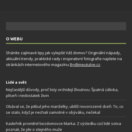
O WEBU
Sháníte zajímavé tipy jak vylepšit Váš domov? Originální nápady,
aktuální trendy, praktické rady i inspirativní fotografie najdete na
stránkách internetového magazínu
Bydlimeutulne.cz
.
Lidé a svět
Nejčastější důvody, proč listy orchidejí žloutnou: Špatná zálivka,
plíseň i nedostatek živin
Obával se, že pitbul jeho manželky, ublíží novorozené dceři. To, co
se stalo, když je nechali samotné v obýváku, nečekal
Kadeřník proměnil bezdomovce Marka: Z výsledku cizí lidé sotva
poznali, že jde o stejného muže