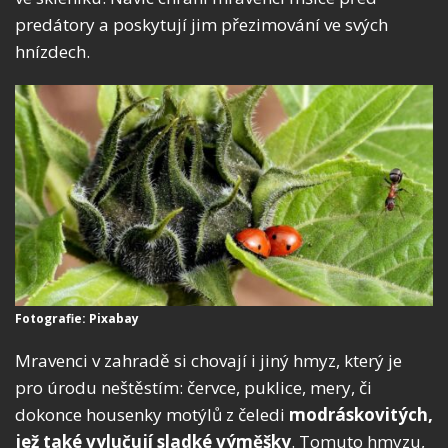
predátory a poskytují jim přezimování ve svých
hnízdech.
Fotografie: Pixabay
Mravenci v zahradě si chovají i jiný hmyz, který je
pro úrodu neštěstím: červce, puklice, mery, či
dokonce housenky motýlů z čeledi
modráskovitých,
jež také vylučují sladké výměšky
. Tomuto hmyzu,