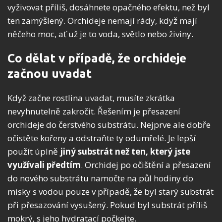
vyživovat příliš, dosáhnete opačného efektu, než byl
ten zamýšlený. Orchideje nemají rády, když mají
něčeho moc, ať už je to voda, světlo nebo živiny.
Co dělat v případě, že orchideje
začnou uvadat
Když začne rostlina uvadat, musíte zkrátka
nevyhnutelně zakročit. Řešením je přesazení
orchideje do čerstvého substrátu. Nejprve ale dobře
očistěte kořeny a odstraňte ty odumřelé. Je lepší
použít úplně
jiný substrát než ten, který jste
využívali předtím
. Orchidej po očištění a přesazení
do nového substrátu namočte na půl hodiny do
misky s vodou pouze v případě, že byl starý substrát
při přesazování vysušený. Pokud byl substrát příliš
mokrý, s jeho hydratací počkejte.