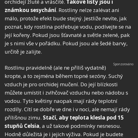
orchidejí žluté a vrásčité.
Takové listy jsou i
známkou sesychání
. Rostliny nelze zalévat ani
málo, protože efekt bude stejný. Jestliže nevíte, jak
poznat, kdy rostlina potřebuje vodu, podívejte se na
její kořeny. Pokud jsou šťavnaté a světle zelené, pak
je s nimi vše v pořádku. Pokud jsou ale šedé barvy,
určitě je zalijte.
Rostlinu pravidelně (ale ne příliš vydatně)
kropte, a to zejména během topné sezóny. Suchý
vzduch je pro orchidej mučení. Do její blízkosti
můžete umístit i zvlhčovač vzduchu nebo nádobu s
vodou. Tyto květiny naopak mají rády teplotní
rozdíly. Cítí se dobře ve dne i v noci, ale nemají rády
přílišnou zimu.
Stačí, aby teplota klesla pod 15
stupňů Celsia
, a už takové podmínky nesnesou.
Hodně důležitá je i jejich výživa. Pokud je budete