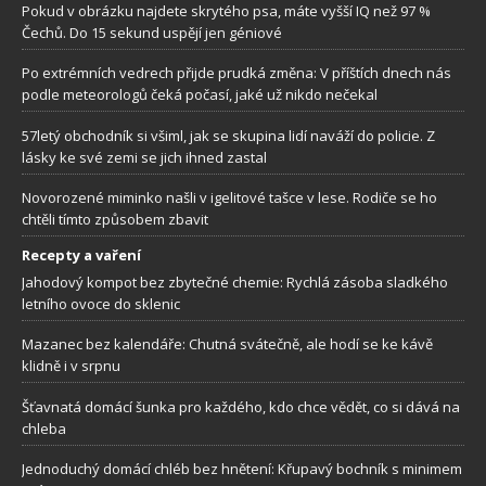
Pokud v obrázku najdete skrytého psa, máte vyšší IQ než 97 %
Čechů. Do 15 sekund uspějí jen géniové
Po extrémních vedrech přijde prudká změna: V příštích dnech nás
podle meteorologů čeká počasí, jaké už nikdo nečekal
57letý obchodník si všiml, jak se skupina lidí naváží do policie. Z
lásky ke své zemi se jich ihned zastal
Novorozené miminko našli v igelitové tašce v lese. Rodiče se ho
chtěli tímto způsobem zbavit
Recepty a vaření
Jahodový kompot bez zbytečné chemie: Rychlá zásoba sladkého
letního ovoce do sklenic
Mazanec bez kalendáře: Chutná svátečně, ale hodí se ke kávě
klidně i v srpnu
Šťavnatá domácí šunka pro každého, kdo chce vědět, co si dává na
chleba
Jednoduchý domácí chléb bez hnětení: Křupavý bochník s minimem