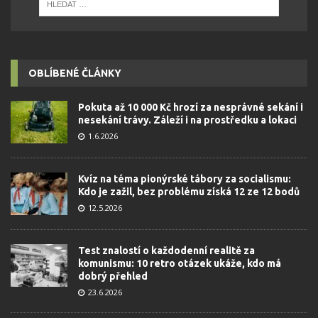
OBLÍBENÉ ČLÁNKY
Pokuta až 10 000 Kč hrozí za nesprávné sekání i
nesekání trávy. Záleží i na prostředku a lokaci
1.6.2026
Kvíz na téma pionýrské tábory za socialismu:
Kdo je zažil, bez problému získá 12 ze 12 bodů
12.5.2026
Test znalostí o každodenní realitě za
komunismu: 10 retro otázek ukáže, kdo má
dobrý přehled
23.6.2026