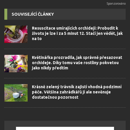
SOUVISEJÍCÍ ČLÁNKY
Resuscitace umírajících orchidejí: Probudit k
životu je lze i za 5 minut 12. Stačí jen vědět, jak
na to
Květinářka prozradila, jak správně přesazovat
orchideje. Díky tomu vaše rostliny pokvetou
jako nikdy předtím
Krásně zelený trávník zajistí vhodná podzimní
péče. Většina zahrádkářů jí ale nevěnuje
dostatečnou pozornost