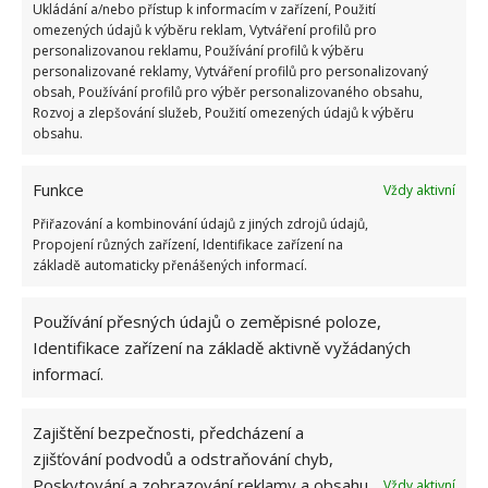
Ukládání a/nebo přístup k informacím v zařízení, Použití
rozhodně
lepší, když vám bude rostlina prospívat
omezených údajů k výběru reklam, Vytváření profilů pro
po dlouhou dobu
, než abyste museli každou chvíli
personalizovanou reklamu, Používání profilů k výběru
personalizované reklamy, Vytváření profilů pro personalizovaný
kupovat rostlinu jinou. Péče je sice stejná, ale
obsah, Používání profilů pro výběr personalizovaného obsahu,
rozhodně budete mít lepší pocit, když si starší
Rozvoj a zlepšování služeb, Použití omezených údajů k výběru
obsahu.
orchideje udržíte správnou péčí v dobré kondici.
Zdroj:
Orchidfriends
Funkce
Vždy aktivní
Přiřazování a kombinování údajů z jiných zdrojů údajů,
Propojení různých zařízení, Identifikace zařízení na
základě automaticky přenášených informací.
Používání přesných údajů o zeměpisné poloze,
Identifikace zařízení na základě aktivně vyžádaných
informací.
Zajištění bezpečnosti, předcházení a
zjišťování podvodů a odstraňování chyb,
Poskytování a zobrazování reklamy a obsahu,
Vždy aktivní