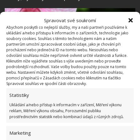
Spravovat své soukromí
Abychom poskytli co nejlepší služby, my a naši partneři používáme k
ukládání a/nebo přístupu k informacím o zařízeních, technologie jako
soubory cookies. Souhlas s těmito technologiemi nám a našim
partnerům umožní zpracovávat osobní údaje, jako je chování při
procházení nebo jedinečná ID na tomto webu. Nesouhlas nebo
odvolání souhlasu může nepříznivě ovlivnit určité vlastnosti a funkce.
Kliknutím níže vyjádřete souhlas s výše uvedeným nebo proveďte
podrobnější rozhodnutí. Vaše volby budou použity pouze na tomto
webu. Nastavení můžete kdykoli změnit, včetně odvolání souhlasu,
pomocí přepínačů v Zásadách cookies nebo kliknutím na tlačítko
Spravovat souhlas ve spodní části obrazovky.
Statistiky
Fotografie: Pixabay
Ukládání a/nebo přístup k informacím v zařízení, Měření výkonu
reklam, Měření výkonu obsahu, Porozumění publiku
O takové orchideje se poté začněte starat trochu více
prostřednictvím statistik nebo kombinací údajů z různých zdrojů.
a věnujte jim dostatečný čas a správnou péči.
Jakmile začne rostlina uvadat znovu, již nemusíte
Marketing
mít takovou jistotu, že ji znovu zachráníte. A je