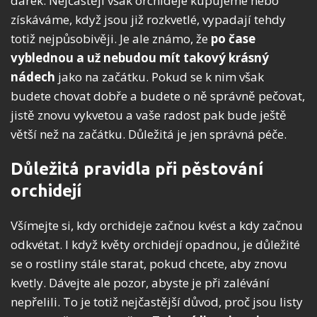
dárek. Nejčastěji však orchideje kupujeme nebo
získáváme, když jsou již rozkvetlé, vypadají tehdy
totiž nejpůsobivěji. Je ale známo, že
po čase
vyblednou a už nebudou mít takový krásný
nádech
jako na začátku. Pokud se k nim však
budete chovat dobře a budete o ně správně pečovat,
jistě znovu vykvetou a vaše radost pak bude ještě
větší než na začátku. Důležitá je jen správná péče.
Důležitá pravidla při pěstování
orchidejí
Všímejte si, kdy orchideje začnou kvést a kdy začnou
odkvétat. I když květy orchidejí opadnou, je důležité
se o rostliny stále starat, pokud chcete, aby znovu
kvetly. Dávejte ale pozor, abyste je při zalévání
nepřelili. To je totiž nejčastější důvod, proč jsou listy