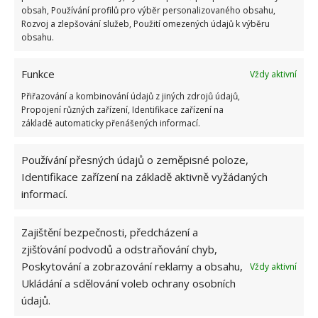
obsah, Používání profilů pro výběr personalizovaného obsahu,
Rozvoj a zlepšování služeb, Použití omezených údajů k výběru
obsahu.
Funkce
Vždy aktivní
Přiřazování a kombinování údajů z jiných zdrojů údajů,
Propojení různých zařízení, Identifikace zařízení na
základě automaticky přenášených informací.
Používání přesných údajů o zeměpisné poloze,
BYDLENÍ
MALÝ DOMEK
PLÁŽ
Identifikace zařízení na základě aktivně vyžádaných
TINY HOUSE
informací.
Přidejte svůj názor
Zajištění bezpečnosti, předcházení a
zjišťování podvodů a odstraňování chyb,
KOMENTOVAT
Poskytování a zobrazování reklamy a obsahu,
Vždy aktivní
Ukládání a sdělování voleb ochrany osobních
údajů.
Hana Musilová