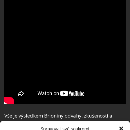
Vše je výsledkem Brioniny odvahy, zkušeností a
pečlivého plánování. Stropy nechala žena z velké
Spravovat své soukromí