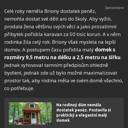
Celé roky neměla Briony dostatek peněz,
nemohla dostat své děti ani do školy. Aby vyžili,
prodala žena většinu svých věcí a jako prozatímní
příbytek pořídila karavan za 50 tisíc korun. A v něm
rodinka žila celý rok. Briony však myslela na lepší
domov. A postupem času pořídila malý
domek s
rozměry 9,5 metru na délku a 2,5 metru na šířku
.
Jednak vyhovoval tamním předpisům ohledně
bydlení, jednak zde už bylo možné maximalizovat
prostor tak, aby rodina měla ve svém domě všechno,
co potřebuje.
Na rodinný dům neměla
dostatek peněz. Postavila si
praktický a elegantní malý
domek