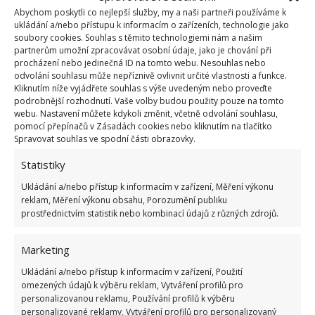
části otevřené, aby celý prostor působil světle a
Abychom poskytli co nejlepší služby, my a naši partneři používáme k
vzdušně. Přirozené
světlo dovnitř však přináší i
ukládání a/nebo přístupu k informacím o zařízeních, technologie jako
soubory cookies. Souhlas s těmito technologiemi nám a našim
velká okna
, a ta navíc nabízejí výhled na oceán.
partnerům umožní zpracovávat osobní údaje, jako je chování při
Briony se totiž pro umístění jejich nového příbytku
procházení nebo jedinečná ID na tomto webu. Nesouhlas nebo
odvolání souhlasu může nepříznivě ovlivnit určité vlastnosti a funkce.
podařilo zajistit krásné místo poblíž pláže. Na
Kliknutím níže vyjádřete souhlas s výše uvedeným nebo proveďte
BydlímeÚtulně jsme pro vás sepsali také příběh
podrobnější rozhodnutí. Vaše volby budou použity pouze na tomto
webu. Nastavení můžete kdykoli změnit, včetně odvolání souhlasu,
manželů seniorů, kteří si pořídili
malý, ale luxusní
pomocí přepínačů v Zásadách cookies nebo kliknutím na tlačítko
domek
, a teď se v něm scházejí s celou rodinou.
Spravovat souhlas ve spodní části obrazovky.
Statistiky
Zdroje:
MyPositiveOutlooks
,
VibesCorner23
Ukládání a/nebo přístup k informacím v zařízení, Měření výkonu
reklam, Měření výkonu obsahu, Porozumění publiku
prostřednictvím statistik nebo kombinací údajů z různých zdrojů.
Marketing
Ukládání a/nebo přístup k informacím v zařízení, Použití
omezených údajů k výběru reklam, Vytváření profilů pro
personalizovanou reklamu, Používání profilů k výběru
personalizované reklamy, Vytváření profilů pro personalizovaný