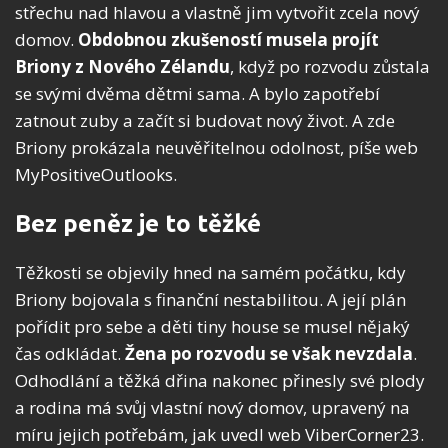
střechu nad hlavou a vlastně jim vytvořit zcela nový
domov.
Obdobnou zkušeností musela projít
Briony z Nového Zélandu
, když po rozvodu zůstala
se svými dvěma dětmi sama. A bylo zapotřebí
zatnout zuby a začít si budovat nový život. A zde
Briony prokázala neuvěřitelnou odolnost, píše web
MyPositiveOutlooks.
Bez peněz je to těžké
Těžkosti se objevily hned na samém počátku, kdy
Briony bojovala s finanční nestabilitou. A její plán
pořídit pro sebe a děti tiny house se musel nějaký
čas odkládat.
Žena po rozvodu se však nevzdala
.
Odhodlání a těžká dřina nakonec přinesly své plody
a rodina má svůj vlastní nový domov, upravený na
míru jejich potřebám, jak uvedl web ViberCorner23.