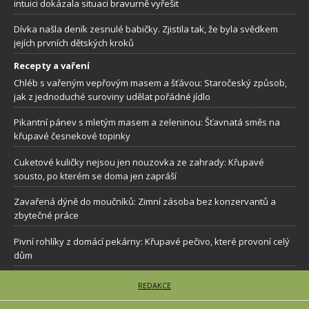
intuici dokázala situaci bravurně vyřešit
Dívka našla deník zesnulé babičky. Zjistila tak, že byla svědkem
jejích prvních dětských kroků
Recepty a vaření
Chléb s vařeným vepřovým masem a šťávou: Staročeský způsob,
jak z jednoduché suroviny udělat pořádné jídlo
Pikantní pánev s mletým masem a zeleninou: Šťavnatá směs na
křupavé česnekové topinky
Cuketové kuličky nejsou jen nouzovka ze zahrady: Křupavé
sousto, po kterém se doma jen zapráší
Zavařená dýně do moučníků: Zimní zásoba bez konzervantů a
zbytečné práce
Pivní rohlíky z domácí pekárny: Křupavé pečivo, které provoní celý
dům
REDAKCE