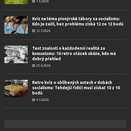
1.6.2026
Kvíz na téma pionýrské tábory za socialismu:
Kdo je zažil, bez problému získá 12 ze 12 bodů
12.5.2026
Test znalostí o každodenní realitě za
komunismu: 10 retro otázek ukáže, kdo má
dobrý přehled
23.6.2026
Retro kvíz o oblíbených autech v dobách
socialismu: Tehdejší řidiči musí získat 10 z 10
bodů
6.5.2026