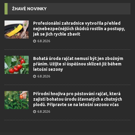
ŽHAVÉ NOVINKY
Profesionální zahradnice vytvořila přehled
nejnebezpečnějších škůdců rostlin a postupy,
jak se jich rychle zbavit
6.8.2026
Bohatá úroda rajčat nemusí být jen zbožným
přáním. Užijte si úspěšnou sklizeň již během
letošní sezony
6.8.2026
Přírodní hnojiva pro pěstování rajčat, která
zajistí bohatou úrodu šťavnatých a chutných
plodů. Připravte se na letošní sezonu včas
6.8.2026