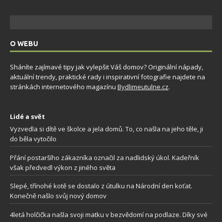
O WEBU
Sháníte zajímavé tipy jak vylepšit Váš domov? Originální nápady,
aktuální trendy, praktické rady i inspirativní fotografie najdete na
stránkách internetového magazínu
Bydlimeutulne.cz
.
Lidé a svět
Vyzvedla si dítě ve školce a jela domů. To, co našla na jeho těle, ji
do běla vytočilo
Přání postaršího zákazníka označil za nadlidský úkol. Kadeřník
však předvedl výkon z jiného světa
Slepé, třínohé kotě se dostalo z útulku na Národní den koťat.
Konečně našlo svůj nový domov
4letá holčička našla svoji matku v bezvědomí na podlaze. Díky své