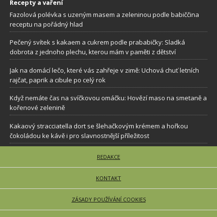
Recepty a vaření
Fazolová polévka s uzeným masem a zeleninou podle babiččina
receptu na pořádný hlad
Pečený svítek s kakaem a cukrem podle prababičky: Sladká
dobrota z jednoho plechu, kterou mám v paměti z dětství
Jak na domácí lečo, které vás zahřeje v zimě: Uchová chuť letních
rajčat, paprik a cibule po celý rok
Když nemáte čas na svíčkovou omáčku: Hovězí maso na smetaně a
kořenové zelenině
Kakaový stracciatella dort se šlehačkovým krémem a hořkou
čokoládou ke kávě i pro slavnostnější příležitost
REDAKCE
KONTAKT
ZÁSADY POUŽÍVÁNÍ COOKIES