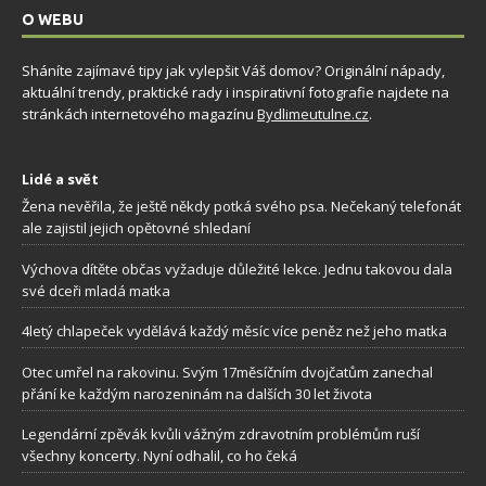
O WEBU
Sháníte zajímavé tipy jak vylepšit Váš domov? Originální nápady,
aktuální trendy, praktické rady i inspirativní fotografie najdete na
stránkách internetového magazínu
Bydlimeutulne.cz
.
Lidé a svět
Žena nevěřila, že ještě někdy potká svého psa. Nečekaný telefonát
ale zajistil jejich opětovné shledaní
Výchova dítěte občas vyžaduje důležité lekce. Jednu takovou dala
své dceři mladá matka
4letý chlapeček vydělává každý měsíc více peněz než jeho matka
Otec umřel na rakovinu. Svým 17měsíčním dvojčatům zanechal
přání ke každým narozeninám na dalších 30 let života
Legendární zpěvák kvůli vážným zdravotním problémům ruší
všechny koncerty. Nyní odhalil, co ho čeká