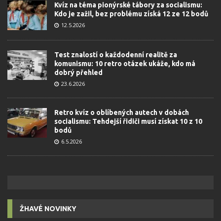
Kvíz na téma pionýrské tábory za socialismu:
Kdo je zažil, bez problému získá 12 ze 12 bodů
12.5.2026
Test znalostí o každodenní realitě za
komunismu: 10 retro otázek ukáže, kdo má
dobrý přehled
23.6.2026
Retro kvíz o oblíbených autech v dobách
socialismu: Tehdejší řidiči musí získat 10 z 10
bodů
6.5.2026
ŽHAVÉ NOVINKY