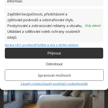
informací.
Zajištění bezpečnosti, předcházení a
zjišťování podvodů a odstraňování chyb,
Poskytování a zobrazování reklamy a obsahu,
Vždy aktivní
Ukládání a sdělování voleb ochrany osobních
údajů.
Správa 1811 prodejců
Přečtěte si více o těchto účelech
Příjmout
Odmítnout
Spravovat možnosti
Zásady cookies
Zásady používání cookies
Kontakt