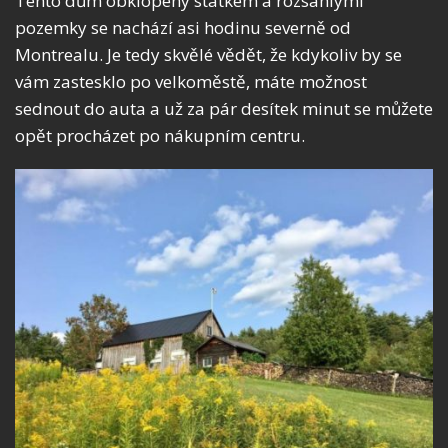
Tento dům obklopený statkem a rozsáhlými
pozemky se nachází asi hodinu severně od
Montrealu. Je tedy skvělé vědět, že kdykoliv by se
vám zastesklo po velkoměstě, máte možnost
sednout do auta a už za pár desítek minut se můžete
opět procházet po nákupním centru.