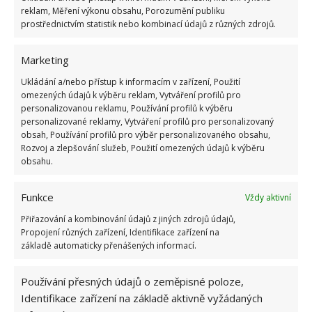
reklam, Měření výkonu obsahu, Porozumění publiku
prostřednictvím statistik nebo kombinací údajů z různých zdrojů.
Marketing
Ukládání a/nebo přístup k informacím v zařízení, Použití
omezených údajů k výběru reklam, Vytváření profilů pro
personalizovanou reklamu, Používání profilů k výběru
V domě najdete kromě kuchyně, malé jídelny a
personalizované reklamy, Vytváření profilů pro personalizovaný
obývacího pokoje také věští salon, kde se dají
obsah, Používání profilů pro výběr personalizovaného obsahu,
Rozvoj a zlepšování služeb, Použití omezených údajů k výběru
pořádat rodinná setkání či jiná shromáždění.
obsahu.
Samozřejmostí je několik špičkově vybavených ložnic
a koupelny nabízející maximální komfort. Současní
Funkce
Vždy aktivní
majitelé si v domě zřídili i malou posilovnu s
Přiřazování a kombinování údajů z jiných zdrojů údajů,
masážní stolem.
Propojení různých zařízení, Identifikace zařízení na
základě automaticky přenášených informací.
Používání přesných údajů o zeměpisné poloze,
Identifikace zařízení na základě aktivně vyžádaných