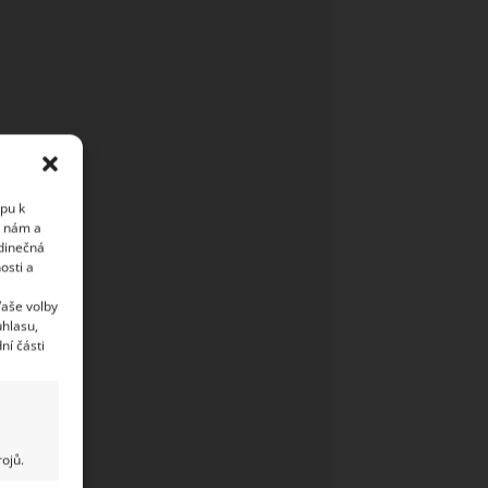
upu k
i nám a
edinečná
osti a
Vaše volby
uhlasu,
ní části
ojů.