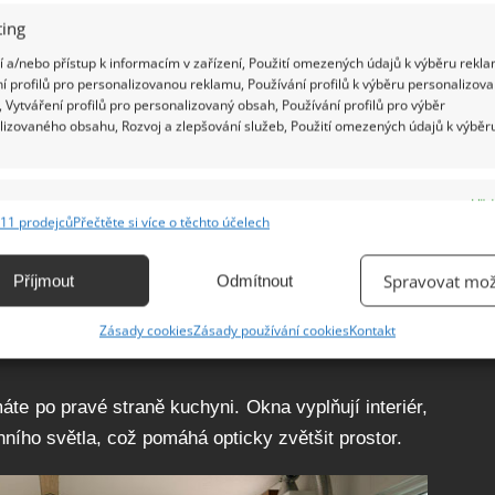
ing
 a/nebo přístup k informacím v zařízení, Použití omezených údajů k výběru rekla
í profilů pro personalizovanou reklamu, Používání profilů k výběru personalizov
 Vytváření profilů pro personalizovaný obsah, Používání profilů pro výběr
lizovaného obsahu, Rozvoj a zlepšování služeb, Použití omezených údajů k výběr
e
Vžd
11 prodejců
Přečtěte si více o těchto účelech
ání a kombinování údajů z jiných zdrojů údajů, Propojení různých zařízení,
kace zařízení na základě automaticky přenášených informací.
Spravovat mož
Příjmout
Odmítnout
ání přesných údajů o zeměpisné poloze, Identifikace zařízení na
Zásady cookies
Zásady používání cookies
Kontakt
ě aktivně vyžádaných informací.
ění bezpečnosti, předcházení a zjišťování podvodů a
te po pravé straně kuchyni. Okna vyplňují interiér,
ňování chyb, Poskytování a zobrazování reklamy a obsahu,
Vžd
ního světla, což pomáhá opticky zvětšit prostor.
ní a sdělování voleb ochrany osobních údajů.