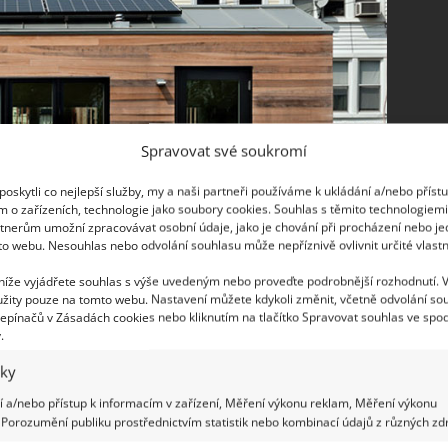
Spravovat své soukromí
oskytli co nejlepší služby, my a naši partneři používáme k ukládání a/nebo příst
m o zařízeních, technologie jako soubory cookies. Souhlas s těmito technologiem
tnerům umožní zpracovávat osobní údaje, jako je chování při procházení nebo j
to webu. Nesouhlas nebo odvolání souhlasu může nepříznivě ovlivnit určité vlastn
 níže vyjádřete souhlas s výše uvedeným nebo proveďte podrobnější rozhodnutí. 
žity pouze na tomto webu. Nastavení můžete kdykoli změnit, včetně odvolání so
epínačů v Zásadách cookies nebo kliknutím na tlačítko Spravovat souhlas ve spod
.
iky
 a/nebo přístup k informacím v zařízení, Měření výkonu reklam, Měření výkonu
Porozumění publiku prostřednictvím statistik nebo kombinací údajů z různých zdr