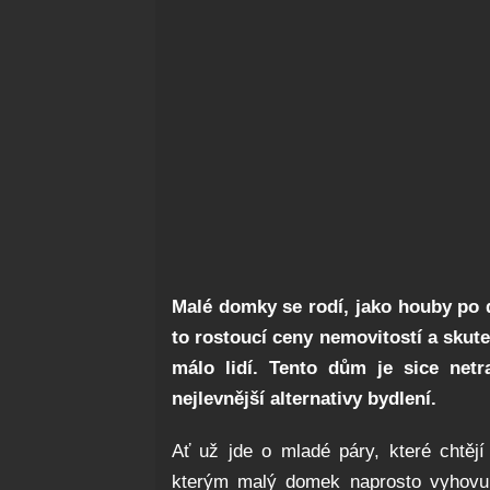
Malé domky se rodí, jako houby po d
to rostoucí ceny nemovitostí a skute
málo lidí. Tento dům je sice netra
nejlevnější alternativy bydlení.
Ať už jde o mladé páry, které chtějí 
kterým malý domek naprosto vyhovuj