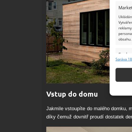
Market
Ukládání
Vytvářen
reklamy,
persona
obsahu.
Funkc
Správa 18
Přiřazov
Identifi
Použív
základ
Vstup do domu
Zajišt
Jakmile vstoupíte do malého domku, má
odstra
díky čemuž dovnitř proudí dostatek den
Ukládá