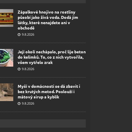
Zápalkové hnojivo na rostliny
působí jako živá voda. Dodá jim
látky, které nenajdete ani v
obchodě
9.8.2026
Její okolí nechápalo, proč lije beton
do kelímků. To, co z nich vytvořila,
všem vytřelo zrak
9.8.2026
Myší v domácnosti se dá zbavit i
bez krutých metod. Poslouží i
mátový sirup a kyblík
9.8.2026