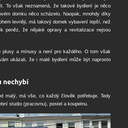
žít. To však neznamená, že takové bydlení je něco
akovém domku něco scházelo. Naopak, mnohdy díky
nohem levněji, má takový domek vybavení lepší, než
ik peněz, že nějaké opravy a revitalizace nejsou
vé plusy a mínusy a není pro každého. O tom však
ám ukázali, že i malé bydlení může být naprosto
u nechybí
ed malý, má vše, co každý člověk potřebuje. Tedy
bní studio (pracovnu), postel a koupelnu.