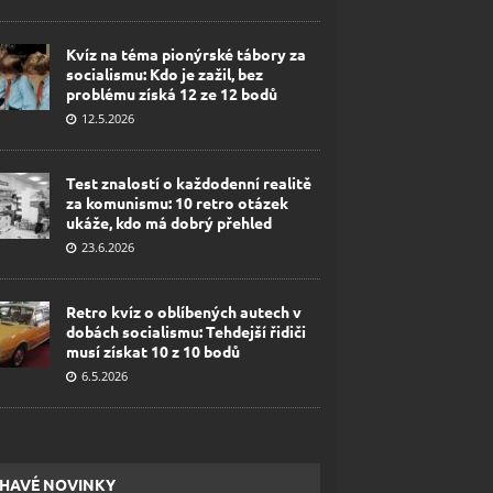
Kvíz na téma pionýrské tábory za
socialismu: Kdo je zažil, bez
problému získá 12 ze 12 bodů
12.5.2026
Test znalostí o každodenní realitě
za komunismu: 10 retro otázek
ukáže, kdo má dobrý přehled
23.6.2026
Retro kvíz o oblíbených autech v
dobách socialismu: Tehdejší řidiči
musí získat 10 z 10 bodů
6.5.2026
HAVÉ NOVINKY