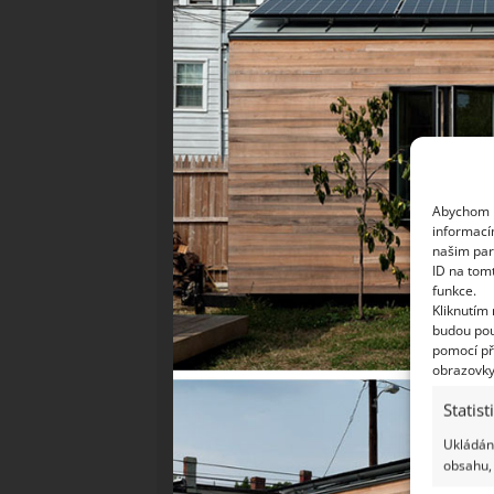
Abychom p
informací
našim par
ID na tom
funkce.
Kliknutím
budou pou
pomocí př
obrazovky
Statist
Ukládání
obsahu, 