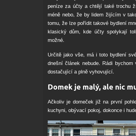
peníze za účty a chtějí také trochu 
méně nebo, že by lidem žijícím v t
tomu, že lze pořídit takové bydlení m
klasický dům, kde účty spolykají tol
možné.
Určitě jako vše, má i toto bydlení s
dnešní článek nebude. Rádi bychom v
dostačující a plně vyhovující.
Domek je malý, ale nic m
Ačkoliv je domeček již na první pohl
kuchyni, obývací pokoj, dokonce i hude