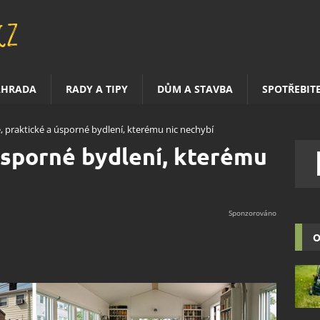
AHRADA
RADY A TIPY
DŮM A STAVBA
SPOTŘEBIT
, praktické a úsporné bydlení, kterému nic nechybí
úsporné bydlení, kterému
O