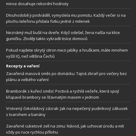
mince dosahuje rekordní hodnoty
Dlouhodobě ji podváděl, vymyslela mu pomstu. Každý večer si na
plochu telefonu přidala fotku jedné z milenek
Neznámý muž bušil na dveře. Když odešel, žena našla na klice
gumičku. Zloději takto vykradli tisíce domovů
Pokud najdete skrytý citron mezi jablky a hruškami, máte mnohem
vyšší IQ, než většina Čechů
Recepty a vaření
Zavařená masová směs po domácku: Tajná zbraň pro večery bez
plánu a velkého vaření
Bramborák s kuřecí směsí: Poctivá a rychlá večeře, která spojí
křupavé brambory se šťavnatým masem v jednom
Vrstvený čokoládový zázrak: Jak na nepečený pudinkový zákusek
s tvarohem a banány
Zavařené cuketové zelí na zimu: Návod, jak uchovat úrodu a mít
vždy po ruce rychlou přílohu