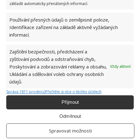
protiskluzná podložka, kterou snadno umístíte do
základě automaticky přenášených informací.
spodní části. A v neposlední řadě: pokud budete
prát, určitě se nevzdalujte od svého domova.
Používání přesných údajů o zeměpisné poloze,
Jakákoliv porucha může způsobit vytopení bytu
Identifikace zařízení na základě aktivně vyžádaných
informací.
nebo vašich sousedů, což by vás nejspíš vůbec
nepotěšilo.
Zajištění bezpečnosti, předcházení a
zjišťování podvodů a odstraňování chyb,
Poskytování a zobrazování reklamy a obsahu,
Vždy aktivní
Ukládání a sdělování voleb ochrany osobních
údajů.
Správa 1811 prodejců
Přečtěte si více o těchto účelech
Příjmout
Odmítnout
Spravovat možnosti