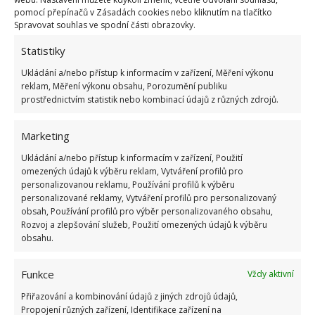
pomocí přepínačů v Zásadách cookies nebo kliknutím na tlačítko
Spravovat souhlas ve spodní části obrazovky.
Statistiky
Ukládání a/nebo přístup k informacím v zařízení, Měření výkonu
Fotografie: Freepik
reklam, Měření výkonu obsahu, Porozumění publiku
prostřednictvím statistik nebo kombinací údajů z různých zdrojů.
Jaké jsou další možnosti
Marketing
prodloužení životnosti vaší pračky?
Ukládání a/nebo přístup k informacím v zařízení, Použití
Nejen čištění pračky pomůže k prodloužení její
omezených údajů k výběru reklam, Vytváření profilů pro
personalizovanou reklamu, Používání profilů k výběru
životnosti. Měli byste současně zvolit i šetrný způsob
personalizované reklamy, Vytváření profilů pro personalizovaný
užívání samotného spotřebiče. To znamená, že
obsah, Používání profilů pro výběr personalizovaného obsahu,
Rozvoj a zlepšování služeb, Použití omezených údajů k výběru
buben pračky rozhodně nepřeplňujte nad uvedenou
obsahu.
kapacitu. Také jej umístěte na místo, kde bude stát
stabilně bez možnosti poškození o okolní nábytek.
Funkce
Vždy aktivní
Přiřazování a kombinování údajů z jiných zdrojů údajů,
Posouvání pračky při odstřeďování pak zabrání
Propojení různých zařízení, Identifikace zařízení na