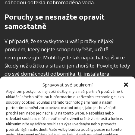
náhodou odtekla nahromaděná voda.
Poruchy se nesnažte opravit
samostatně
V případě, že se vyskytne u vaší pračky nějaký
problém, který nejste schopni vyřešit, určitě
neimprovizujte. Mohli byste tak napáchat spíš více
škody než užitku a situaci jen zhoršíte. Povolejte tedy
do své domácnosti odborníka, tj. instalatéra.
Spravovat své soukromí
Abychom poskytli co nejlepší služby, my a naši partneři používáme k
ukládání a/nebo přístupu k informacím o zařízeních, technologie jako
soubory cookies. Souhlas s těmito technologiemi nám a našim
partnerům umožní zpracovávat osobní údaje, jako je chování při
procházení nebo jedinečná ID na tomto webu. Nesouhlas nebo
odvolání souhlasu může nepříznivě ovlivnit určité vlastnosti a funkce.
Kliknutím níže vyjádřete souhlas s výše uvedeným nebo proveďte
podrobnější rozhodnutí. Vaše volby budou použity pouze na tomto
webu. Nastavení můžete kdykoli změnit, včetně odvolání souhlasu,