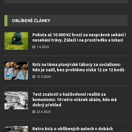
OBLÍBENÉ ČLÁNKY
Pokuta až 10 000 Kč hrozí za nesprávné sekání i
nesekání trávy. Záleží i na prostředku a lokaci
1.6.2026
Kvíz na téma pionýrské tábory za socialismu:
Kdo je zažil, bez problému získá 12 ze 12 bodů
12.5.2026
Test znalostí o každodenní realitě za
komunismu: 10 retro otázek ukáže, kdo má
dobrý přehled
23.6.2026
Retro kvíz o oblíbených autech v dobách