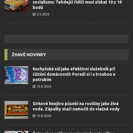
socialismu: Tehdejší řidiči musí získat 10 z 10
bodů
6.5.2026
ŽHAVÉ NOVINKY
Kuchyňská sůl jako efektivní služebník při
čištění domácnosti: Poradí si i s troubou a
potrubím
10.8.2026
Sirkové hnojivo působí na rostliny jako živá
voda. Zápalky stačí namočit do vlažné vody
10.8.2026