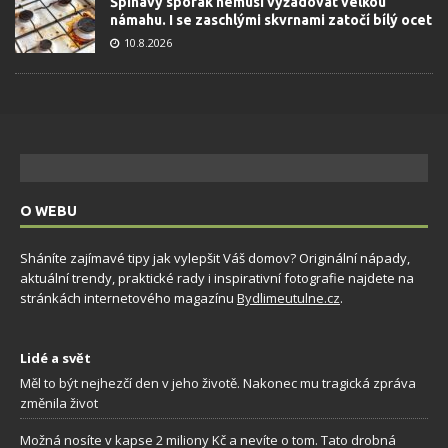
Špinavý sporák nemusí vyžadovat velkou
námahu. I se zaschlými skvrnami zatočí bílý ocet
10.8.2026
O WEBU
Sháníte zajímavé tipy jak vylepšit Váš domov? Originální nápady,
aktuální trendy, praktické rady i inspirativní fotografie najdete na
stránkách internetového magazínu
Bydlimeutulne.cz
.
Lidé a svět
Měl to být nejhezčí den v jeho životě. Nakonec mu tragická zpráva
změnila život
Možná nosíte v kapse 2 miliony Kč a nevíte o tom. Tato drobná