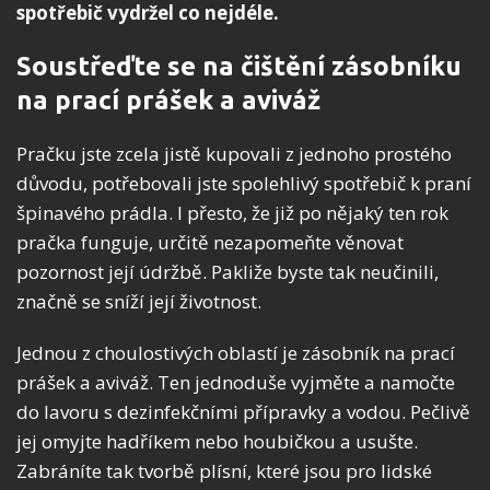
spotřebič vydržel co nejdéle.
Soustřeďte se na čištění zásobníku
na prací prášek a aviváž
Pračku jste zcela jistě kupovali z jednoho prostého
důvodu, potřebovali jste spolehlivý spotřebič k praní
špinavého prádla. I přesto, že již po nějaký ten rok
pračka funguje, určitě nezapomeňte věnovat
pozornost její údržbě. Pakliže byste tak neučinili,
značně se sníží její životnost.
Jednou z choulostivých oblastí je zásobník na prací
prášek a aviváž. Ten jednoduše vyjměte a namočte
do lavoru s dezinfekčními přípravky a vodou. Pečlivě
jej omyjte hadříkem nebo houbičkou a usušte.
Zabráníte tak tvorbě plísní, které jsou pro lidské