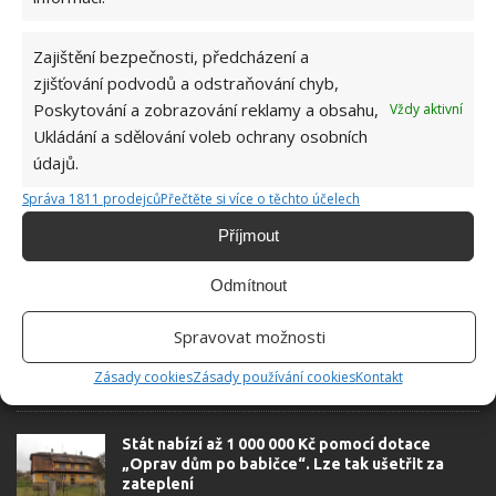
Absolvent České zemědělské
univerzity, který je již od malička
Zajištění bezpečnosti, předcházení a
velkým kutilem. V podstatě vše, co je
zjišťování podvodů a odstraňování chyb,
možné najít v j...
[Více o autorovi]
Poskytování a zobrazování reklamy a obsahu,
Vždy aktivní
Ukládání a sdělování voleb ochrany osobních
údajů.
Správa 1811 prodejců
Přečtěte si více o těchto účelech
Příjmout
SOUVISEJÍCÍ ČLÁNKY
Odmítnout
Otec a syn přestavěli chátrající čerpací stanici
Spravovat možnosti
na jedinečný domov. Zachovali i některé
původní prvky
Zásady cookies
Zásady používání cookies
Kontakt
Stát nabízí až 1 000 000 Kč pomocí dotace
„Oprav dům po babičce“. Lze tak ušetřit za
zateplení