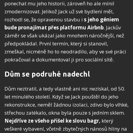
ponechat mu jeho historii, zároveň ho ale mínil
zmodernizovat. Jelikož Jack už své bydlení měl,
rozhodl se, že opravenou stavbu i
s jeho géniem
bude pronajímat přes platformu Airbnb
. Jackův
záměr se však ukázal jako mnohem náročnější, než
předpokládal. První termín, který si stanovil,
zmeškal, nicméně ho to neodradilo, aby ve své práci
pokračoval a dokumentoval ji pro sociální sítě.
Dům se podruhé nadechl
Dům neztratil, a tedy vlastně ani nic nezískal, od 50.
let minulého století. Když se Jack pouštěl do jeho
rekonstrukce, neměl žádnou izolaci, zdivo bylo vlhké,
střechou zatékalo, okna byla pouze s jedním sklem.
Nejdříve ze všeho přišel ke slovu bagr,
který
veškeré vybavení, včetně zbytečných nánosů hlíny na