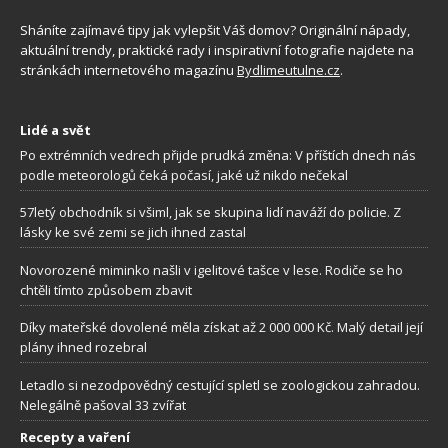
Sháníte zajímavé tipy jak vylepšit Váš domov? Originální nápady,
aktuální trendy, praktické rady i inspirativní fotografie najdete na
stránkách internetového magazínu
Bydlimeutulne.cz
.
Lidé a svět
Po extrémních vedrech přijde prudká změna: V příštích dnech nás
podle meteorologů čeká počasí, jaké už nikdo nečekal
57letý obchodník si všiml, jak se skupina lidí naváží do policie. Z
lásky ke své zemi se jich ihned zastal
Novorozené miminko našli v igelitové tašce v lese. Rodiče se ho
chtěli tímto způsobem zbavit
Díky mateřské dovolené měla získat až 2 000 000 Kč. Malý detail její
plány ihned rozebral
Letadlo si nezodpovědný cestující spletl se zoologickou zahradou.
Nelegálně pašoval 33 zvířat
Recepty a vaření