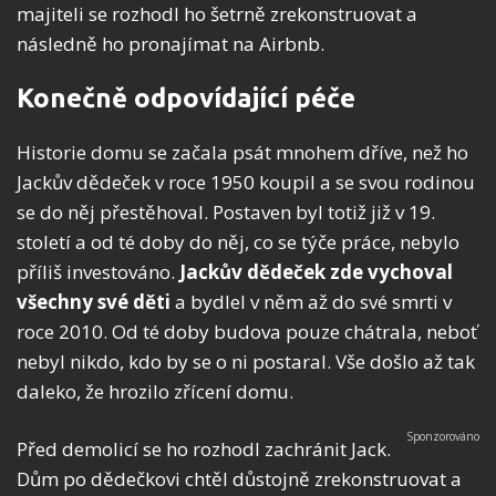
majiteli se rozhodl ho šetrně zrekonstruovat a
následně ho pronajímat na Airbnb.
Konečně odpovídající péče
Historie domu se začala psát mnohem dříve, než ho
Jackův dědeček v roce 1950 koupil a se svou rodinou
se do něj přestěhoval. Postaven byl totiž již v 19.
století a od té doby do něj, co se týče práce, nebylo
příliš investováno.
Jackův dědeček zde vychoval
všechny své děti
a bydlel v něm až do své smrti v
roce 2010. Od té doby budova pouze chátrala, neboť
nebyl nikdo, kdo by se o ni postaral. Vše došlo až tak
daleko, že hrozilo zřícení domu.
Před demolicí se ho rozhodl zachránit Jack.
Dům po dědečkovi chtěl důstojně zrekonstruovat a