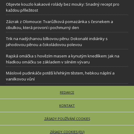
Objevte kouzlo kakaové rolády bez mouky: Snadný recept pro
každou příležitost
Zázrak z Olomouce: Tvarůžková pomazánka s česnekem a
cibulkou, která provoní i pochmurný den
Trik na nadýchanou bílkovou pěnu: Dokonalé indiánky s
jahodovou pěnou a čokoládovou polevou
Rajská omáčka s hovězím masem a kynutým knedlíkem: Jak na
hladkou omáčku se základem v silném vývaru
Máslové pudinkáče potěší křehkým těstem, hebkou náplní a
vanilkovou vůní
REDAKCE
KONTAKT
ZÁSADY POUŽÍVÁNÍ COOKIES
ZÁSADY COOKIES (EU)