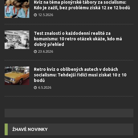
Kvíz na téma pionýrské tábory za socialismu:
Kdo je zažil, bez problému získá 12 ze 12 bodů
12.5.2026
Test znalostí o každodenní realitě za
komunismu: 10 retro otázek ukáže, kdo má
dobrý přehled
23.6.2026
Retro kvíz o oblíbených autech v dobách
socialismu: Tehdejší řidiči musí získat 10 z 10
bodů
6.5.2026
ŽHAVÉ NOVINKY