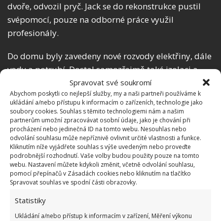
dvoře, odvozil pryč. Jack se do rekonstrukce pustil
svépomocí, pouze na odborné práce využil
profesionály.
Do domu byly zavedeny nové rozvody elektřiny, dále
vody a potrubí. Dostal samozřejmě také izolaci a
nová okna.
Jack také spravil střechu, na kterou
Spravovat své soukromí
Abychom poskytli co nejlepší služby, my a naši partneři používáme k
přidal i světlík
. Dům celkově velmi prokouknul i
ukládání a/nebo přístupu k informacím o zařízeních, technologie jako
díky novému kabátu – šedou fasádu stříkal Jack
soubory cookies. Souhlas s těmito technologiemi nám a našim
partnerům umožní zpracovávat osobní údaje, jako je chování při
ručně. Původní rozpočet počítal s 25 000 dolary
procházení nebo jedinečná ID na tomto webu. Nesouhlas nebo
(necelých 550 000 Kč), rekonstrukce však spolkla
odvolání souhlasu může nepříznivě ovlivnit určité vlastnosti a funkce.
Kliknutím níže vyjádřete souhlas s výše uvedeným nebo proveďte
minimálně dalších 5 000 dolarů (téměř 110 000 Kč)
podrobnější rozhodnutí. Vaše volby budou použity pouze na tomto
navrch.
webu. Nastavení můžete kdykoli změnit, včetně odvolání souhlasu,
pomocí přepínačů v Zásadách cookies nebo kliknutím na tlačítko
Spravovat souhlas ve spodní části obrazovky.
Zdroj:
Virali
Statistiky
Ukládání a/nebo přístup k informacím v zařízení, Měření výkonu