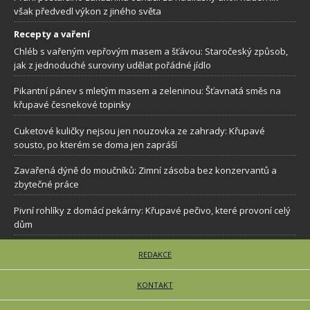
však předvedl výkon z jiného světa
Recepty a vaření
Chléb s vařeným vepřovým masem a šťávou: Staročeský způsob,
jak z jednoduché suroviny udělat pořádné jídlo
Pikantní pánev s mletým masem a zeleninou: Šťavnatá směs na
křupavé česnekové topinky
Cuketové kuličky nejsou jen nouzovka ze zahrady: Křupavé
sousto, po kterém se doma jen zapráší
Zavařená dýně do moučníků: Zimní zásoba bez konzervantů a
zbytečné práce
Pivní rohlíky z domácí pekárny: Křupavé pečivo, které provoní celý
dům
REDAKCE
KONTAKT