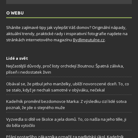
O WEBU
Sháníte zajímavé tipy jak vylepšit Váš domov? Originální nápady,
aktuální trendy, praktické rady i inspirativní fotografie najdete na
stránkách internetového magazínu
Bydlimeutulne.cz
.
Lidé a svět
Nejčastější důvody, proč listy orchidejí žloutnou: Špatná zálivka,
plíseň i nedostatek živin
Obával se, že pitbul jeho manželky, ublíží novorozené dceři. To, co
se stalo, když je nechali samotné v obýváku, nečekal
Kadeřník proměnil bezdomovce Marka: Z výsledku cizí lidé sotva
poznali, že jde o stejného muže
Vyzvedla si dítě ve školce a jela domů. To, co našla na jeho těle, ji
do běla vytočilo
Přání postaršího zákazníka označil za nadlidský úkol. Kadeřník