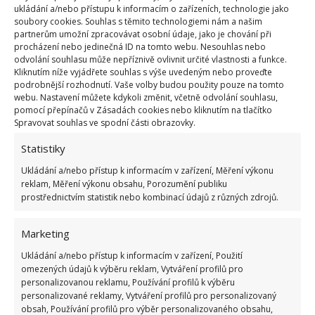
ukládání a/nebo přístupu k informacím o zařízeních, technologie jako
rozeznat obývací část, kuchyňskou část, jídelní část,
soubory cookies. Souhlas s těmito technologiemi nám a našim
ložnici, a dokonce i pracovnu. Také nábytku je třeba
partnerům umožní zpracovávat osobní údaje, jako je chování při
procházení nebo jedinečná ID na tomto webu. Nesouhlas nebo
v malém bytě věnovat zvýšenou pozornost. Neměl
odvolání souhlasu může nepříznivě ovlivnit určité vlastnosti a funkce.
by nikdy působit příliš masivně a těžkopádně, velké
Kliknutím níže vyjádřete souhlas s výše uvedeným nebo proveďte
podrobnější rozhodnutí. Vaše volby budou použity pouze na tomto
obývací stěny do malého prostoru rozhodně nepatří,
webu. Nastavení můžete kdykoli změnit, včetně odvolání souhlasu,
bohatě postačí několik skříněk, stůl a sedací
pomocí přepínačů v Zásadách cookies nebo kliknutím na tlačítko
Spravovat souhlas ve spodní části obrazovky.
souprava. V chodbě nebyl prostor pro skříň, a tak
problém s tím, kam pověsit kabát, vyřešily
Statistiky
jednoduché háčky na stěně. Vše působí velmi
Ukládání a/nebo přístup k informacím v zařízení, Měření výkonu
vzdušně, ale zároveň pohodlně a čistě.
reklam, Měření výkonu obsahu, Porozumění publiku
prostřednictvím statistik nebo kombinací údajů z různých zdrojů.
Marketing
Ukládání a/nebo přístup k informacím v zařízení, Použití
omezených údajů k výběru reklam, Vytváření profilů pro
personalizovanou reklamu, Používání profilů k výběru
personalizované reklamy, Vytváření profilů pro personalizovaný
obsah, Používání profilů pro výběr personalizovaného obsahu,