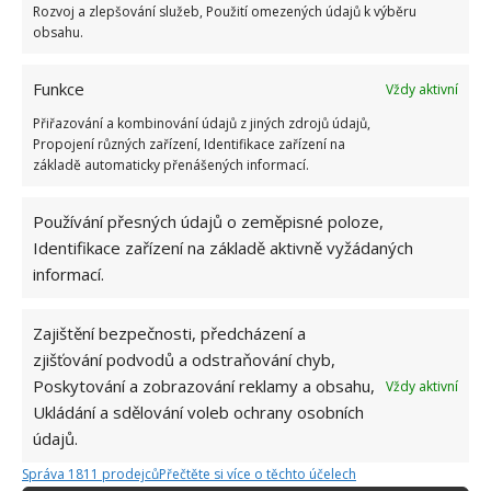
Rozvoj a zlepšování služeb, Použití omezených údajů k výběru
obsahu.
Funkce
Vždy aktivní
Přiřazování a kombinování údajů z jiných zdrojů údajů,
Propojení různých zařízení, Identifikace zařízení na
základě automaticky přenášených informací.
Barvy a doplňky
Používání přesných údajů o zeměpisné poloze,
Je obecně známo, že prostor opticky zvětší i použití
Identifikace zařízení na základě aktivně vyžádaných
světlých barev a sofistikované využití vzorů. Obě tyto
informací.
charakteristiky zrekonstruovaný byt dokonale
splňuje. Jak vidíte na fotografiích, podlaha, stěny,
Zajištění bezpečnosti, předcházení a
kuchyňská linka i většina nábytku jsou převážně
zjišťování podvodů a odstraňování chyb,
v bílé barvě, která je pro skandinávský styl typická.
Poskytování a zobrazování reklamy a obsahu,
Vždy aktivní
Aby ale byt nepůsobil příliš nudně, jsou v něm velmi
Ukládání a sdělování voleb ochrany osobních
údajů.
důmyslně použity i další barvy, například šedá
v případě sedací soupravy, červená v případě křesla
Správa 1811 prodejců
Přečtěte si více o těchto účelech