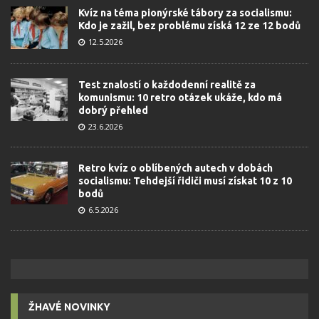
Kvíz na téma pionýrské tábory za socialismu:
Kdo je zažil, bez problému získá 12 ze 12 bodů
12.5.2026
Test znalostí o každodenní realitě za
komunismu: 10 retro otázek ukáže, kdo má
dobrý přehled
23.6.2026
Retro kvíz o oblíbených autech v dobách
socialismu: Tehdejší řidiči musí získat 10 z 10
bodů
6.5.2026
ŽHAVÉ NOVINKY