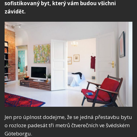
sofistikovaný byt, který vám budou všichni
závidět.
Jen pro úplnost dodejme, že se jedná přestavbu bytu
o rozloze padesát tři metrů čtverečních ve švédském
Göteborgu.