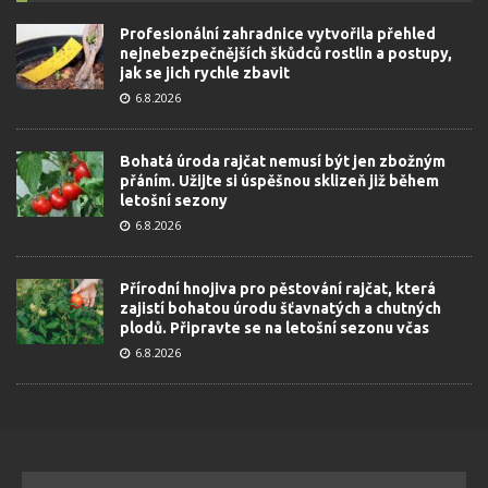
Profesionální zahradnice vytvořila přehled
nejnebezpečnějších škůdců rostlin a postupy,
jak se jich rychle zbavit
6.8.2026
Bohatá úroda rajčat nemusí být jen zbožným
přáním. Užijte si úspěšnou sklizeň již během
letošní sezony
6.8.2026
Přírodní hnojiva pro pěstování rajčat, která
zajistí bohatou úrodu šťavnatých a chutných
plodů. Připravte se na letošní sezonu včas
6.8.2026