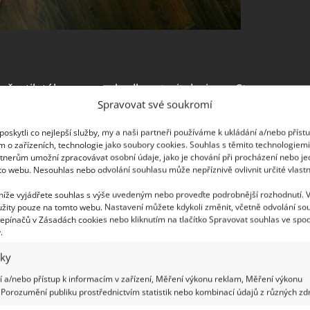
o šestiletého syna rozhodl postavit designer Steve
Spravovat své soukromí
který můžete vidět v naší fotogalerii, předčí vaše
syn, ale i vy ocitnete ve světě pirátů se vším, co
oskytli co nejlepší služby, my a naši partneři používáme k ukládání a/nebo příst
achází dřevěná pirátská loď, na kterou se
m o zařízeních, technologie jako soubory cookies. Souhlas s těmito technologiem
tnerům umožní zpracovávat osobní údaje, jako je chování při procházení nebo j
 a následně visutého lanového mostu.
to webu. Nesouhlas nebo odvolání souhlasu může nepříznivě ovlivnit určité vlastn
 níže vyjádřete souhlas s výše uvedeným nebo proveďte podrobnější rozhodnutí. 
žity pouze na tomto webu. Nastavení můžete kdykoli změnit, včetně odvolání so
epínačů v Zásadách cookies nebo kliknutím na tlačítko Spravovat souhlas ve spod
.
iky
 a/nebo přístup k informacím v zařízení, Měření výkonu reklam, Měření výkonu
Porozumění publiku prostřednictvím statistik nebo kombinací údajů z různých zdr