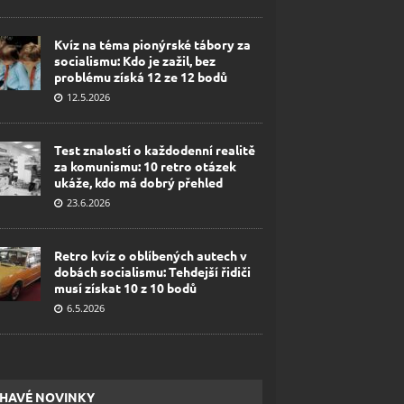
Kvíz na téma pionýrské tábory za
socialismu: Kdo je zažil, bez
problému získá 12 ze 12 bodů
12.5.2026
Test znalostí o každodenní realitě
za komunismu: 10 retro otázek
ukáže, kdo má dobrý přehled
23.6.2026
Retro kvíz o oblíbených autech v
dobách socialismu: Tehdejší řidiči
musí získat 10 z 10 bodů
6.5.2026
HAVÉ NOVINKY