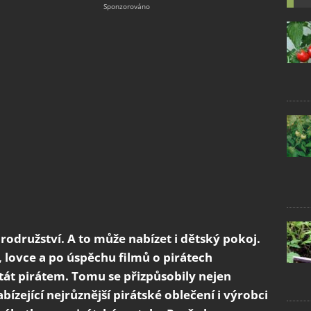
odružství. A to může nabízet i dětský pokoj.
e, lovce a po úspěchu filmů o pirátech
 stát pirátem. Tomu se přizpůsobily nejen
ízející nejrůznější pirátské oblečení i výrobci