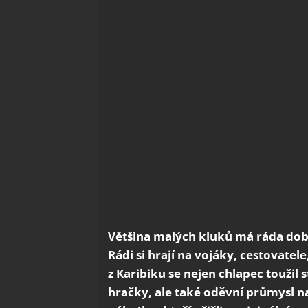
Většina malých kluků má ráda dobr
Rádi si hrají na vojáky, cestovatel
z Karibiku se nejen chlapec toužil
hračky, ale také oděvní průmysl nab