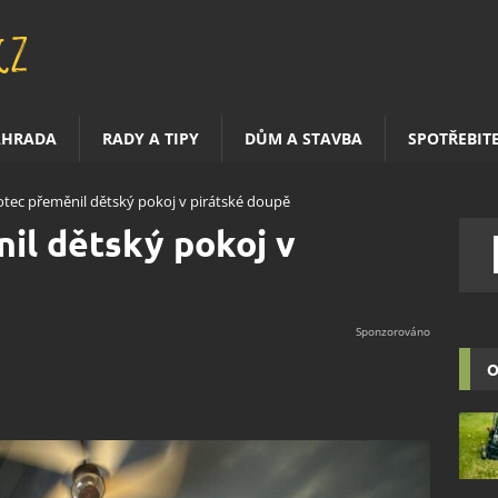
AHRADA
RADY A TIPY
DŮM A STAVBA
SPOTŘEBIT
otec přeměnil dětský pokoj v pirátské doupě
il dětský pokoj v
O