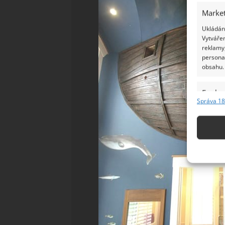
Market
Ukládání
Vytvářen
reklamy,
persona
obsahu.
Funkc
Správa 18
Přiřazov
Identifi
Použív
základ
Zajišt
odstra
Ukládá