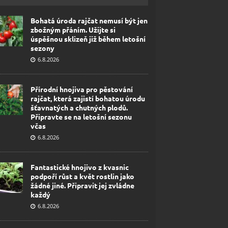
Bohatá úroda rajčat nemusí být jen
zbožným přáním. Užijte si
úspěšnou sklizeň již během letošní
sezony
6.8.2026
Přírodní hnojiva pro pěstování
rajčat, která zajistí bohatou úrodu
šťavnatých a chutných plodů.
Připravte se na letošní sezonu
včas
6.8.2026
Fantastické hnojivo z kvasnic
podpoří růst a květ rostlin jako
žádné jiné. Připravit jej zvládne
každý
6.8.2026