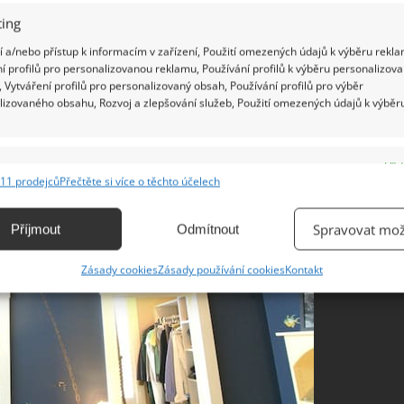
ing
 a/nebo přístup k informacím v zařízení, Použití omezených údajů k výběru rekla
í profilů pro personalizovanou reklamu, Používání profilů k výběru personalizov
 Vytváření profilů pro personalizovaný obsah, Používání profilů pro výběr
lizovaného obsahu, Rozvoj a zlepšování služeb, Použití omezených údajů k výběr
e
Vžd
11 prodejců
Přečtěte si více o těchto účelech
ání a kombinování údajů z jiných zdrojů údajů, Propojení různých zařízení,
kace zařízení na základě automaticky přenášených informací.
Spravovat mož
Příjmout
Odmítnout
ání přesných údajů o zeměpisné poloze, Identifikace zařízení na
Zásady cookies
Zásady používání cookies
Kontakt
ě aktivně vyžádaných informací.
ění bezpečnosti, předcházení a zjišťování podvodů a
ňování chyb, Poskytování a zobrazování reklamy a obsahu,
Vžd
ní a sdělování voleb ochrany osobních údajů.