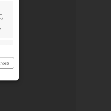
m,
ané
u
y aktivní
nosti
y aktivní