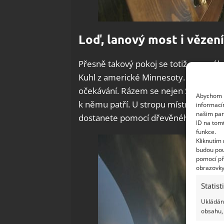
Loď, lanový most i vězení
Přesně takový pokoj se totiž pro svéh
Kuhl z americké Minnesoty. Výsledek, 
očekávání. Rázem se nejen Stevův malý 
Abychom p
k němu patří. U stropu místnosti se n
informací
našim par
dostanete pomocí dřevěného žebříku
ID na tom
funkce.
Kliknutím
budou pou
pomocí př
obrazovky
Statist
Ukládání
obsahu, 