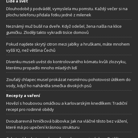
Lidé a svět
Dlouhodobě ji podváděl, vymyslela mu pomstu. Každý večer si na
plochu telefonu přidala fotku jedné z milenek
Neznámý muž bušil na dveře. Když odešel, žena našla na klice
gumičku. Zloději takto vykradli tisíce domovů
Pokud najdete skrytý citron mezi jablky a hruškami, máte mnohem
vyšší IQ, než většina Čechů
Dívenku museli uvést do kontrolovaného kómatu kvůli zlozvyku,
kterému propadlo mnoho mladých lidí
Zoufalý chlapec musel prokázat nesmírnou pohotovost útěkem do
vody, když ho naháněla smečka divokých psů
Recepty a vaření
Hovězí s houbovou omáčkou a karlovarským knedlíkem: Tradiční
recept pro rodinné obědy
Dvoubarevná hrníčková bábovka: Jak na vláčné těsto bez vážení,
které má po upečení krásnou strukturu