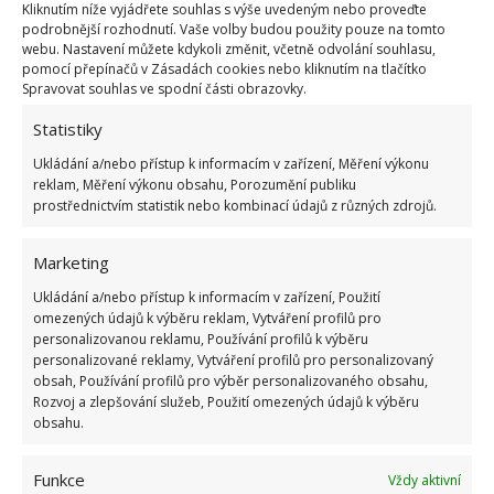
Kliknutím níže vyjádřete souhlas s výše uvedeným nebo proveďte
podrobnější rozhodnutí. Vaše volby budou použity pouze na tomto
webu. Nastavení můžete kdykoli změnit, včetně odvolání souhlasu,
pomocí přepínačů v Zásadách cookies nebo kliknutím na tlačítko
Spravovat souhlas ve spodní části obrazovky.
Statistiky
Ukládání a/nebo přístup k informacím v zařízení, Měření výkonu
reklam, Měření výkonu obsahu, Porozumění publiku
prostřednictvím statistik nebo kombinací údajů z různých zdrojů.
Marketing
Koupelna je zařízena v bílé a modré barvě, najdeme
Ukládání a/nebo přístup k informacím v zařízení, Použití
omezených údajů k výběru reklam, Vytváření profilů pro
v ní praktickou kombinaci vany a sprchového koutu.
personalizovanou reklamu, Používání profilů k výběru
personalizované reklamy, Vytváření profilů pro personalizovaný
obsah, Používání profilů pro výběr personalizovaného obsahu,
Rozvoj a zlepšování služeb, Použití omezených údajů k výběru
obsahu.
Funkce
Vždy aktivní