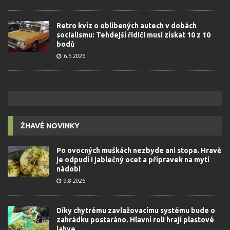
Retro kvíz o oblíbených autech v dobách
socialismu: Tehdejší řidiči musí získat 10 z 10
bodů
6.5.2026
ŽHAVÉ NOVINKY
Po ovocných muškách nezbyde ani stopa. Hravě
je odpudí i jablečný ocet a přípravek na mytí
nádobí
9.8.2026
Díky chytrému zavlažovacímu systému bude o
zahrádku postaráno. Hlavní roli hrají plastové
lahve