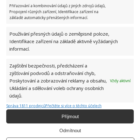
Přiřazování a kombinování údajů z jiných zdrojů údajů,
Propojení různých zařízení, Identifikace zařízení na
základě automaticky přenášených informací.
Používání přesných údajů o zeměpisné poloze,
Identifikace zařízení na základě aktivně vyžádaných
informací.
Za domem se nachází malý pozemek, jehož součástí
Zajištění bezpečnosti, předcházení a
je venkovní posezení a také garáž pro zaparkování
zjišťování podvodů a odstraňování chyb,
automobilu. V současné době se tento krásně
Poskytování a zobrazování reklamy a obsahu,
Vždy aktivní
zrekonstruovaný domek nabízí za cenu pouhých 129
Ukládání a sdělování voleb ochrany osobních
000 dolarů.
údajů.
Správa 1811 prodejců
Přečtěte si více o těchto účelech
Příjmout
Odmítnout