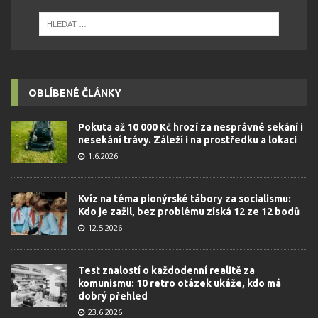
OBLÍBENÉ ČLÁNKY
Pokuta až 10 000 Kč hrozí za nesprávné sekání i
nesekání trávy. Záleží i na prostředku a lokaci
1.6.2026
Kvíz na téma pionýrské tábory za socialismu:
Kdo je zažil, bez problému získá 12 ze 12 bodů
12.5.2026
Test znalostí o každodenní realitě za
komunismu: 10 retro otázek ukáže, kdo má
dobrý přehled
23.6.2026