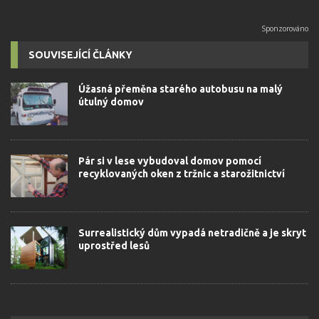
SOUVISEJÍCÍ ČLÁNKY
Úžasná přeměna starého autobusu na malý
útulný domov
Pár si v lese vybudoval domov pomocí
recyklovaných oken z tržnic a starožitnictví
Surrealistický dům vypadá netradičně a je skryt
uprostřed lesů