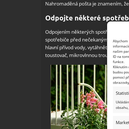
Nahromaděná pošta je znamením, že 
Odpojte některé spotřeb
Odpojením některých spotřebičů nejenž
spotřebiče před nečekanými a ne zro
Abychom p
informací
hlavní přívod vody, vytáhněte ze zásu
našim par
toustovač, mikrovlnnou troubu, herní
ID na tom
funkce.
Kliknutím
budou pou
pomocí př
obrazovky
Statist
Ukládání
obsahu, 
Market