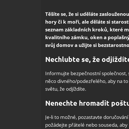
Těšíte se, že si uděláte zasloužen
hory či k moři, ale děláte si star
seznam základních kroků, které m
kvalitního zámku, oken a poplašný
svůj domov a užijte si bezstarost
Nechlubte se, že odjíždít
Informujte bezpečnostní společnost, s
něco divného/podezřelého, aby na to
světu, že odjíždíte.
Nenechte hromadit pošt
Je-li to možné, pozastavte doručování
požádejte přátelé nebo souseda, aby 