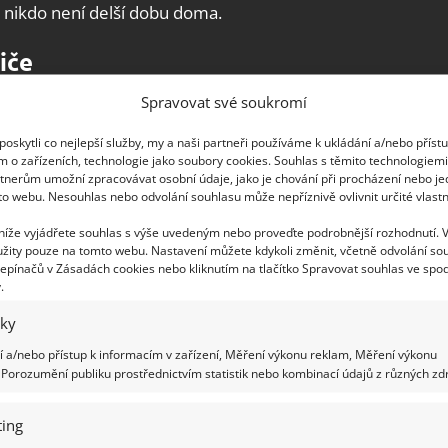
nikdo není delší dobu doma.
iče
Spravovat své soukromí
e ušetříte za energii, ale uchráníte svůj dům i
vna příjemnými nehodami. Odpojte klimatizaci,
oskytli co nejlepší služby, my a naši partneři používáme k ukládání a/nebo příst
m o zařízeních, technologie jako soubory cookies. Souhlas s těmito technologiem
vek nabíječky, notebook, varnou konvici,
tnerům umožní zpracovávat osobní údaje, jako je chování při procházení nebo j
 konzole, apod.
to webu. Nesouhlas nebo odvolání souhlasu může nepříznivě ovlivnit určité vlastn
 níže vyjádřete souhlas s výše uvedeným nebo proveďte podrobnější rozhodnutí. 
žity pouze na tomto webu. Nastavení můžete kdykoli změnit, včetně odvolání so
epínačů v Zásadách cookies nebo kliknutím na tlačítko Spravovat souhlas ve spod
.
iky
 a/nebo přístup k informacím v zařízení, Měření výkonu reklam, Měření výkonu
Porozumění publiku prostřednictvím statistik nebo kombinací údajů z různých zdr
ing