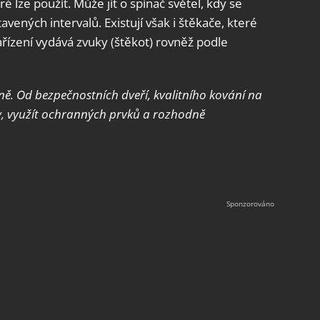
é lze použít. Může jít o spínač světel, kdy se
avených intervalů. Existují však i štěkače, které
řízení vydává zvuky (štěkot) rovněž podle
. Od bezpečnostních dveří, kvalitního kování na
my, využít ochranných prvků a rozhodně