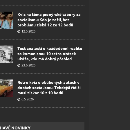
Kvíz na téma pionýrské tábory za
socialismu: Kdo je zažil, bez
problému získá 12 ze 12 bodů
12.5.2026
Test znalostí o každodenní realitě
za komunismu: 10 retro otázek
ukáže, kdo má dobrý přehled
23.6.2026
Retro kvíz o oblíbených autech v
dobách socialismu: Tehdejší řidiči
musí získat 10 z 10 bodů
6.5.2026
HAVÉ NOVINKY