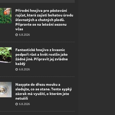
Přírodní hnojiva pro pěstování
rajčat, která zajistí bohatou úrodu
šťavnatých a chutných plodů.
Připravte se na letošní sezonu
včas
6.8.2026
Fantastické hnojivo z kvasnic
podpoří růst a květ rostlin jako
žádné jiné. Připravit jej zvládne
každý
6.8.2026
Nasypte do dřezu mouku a
sledujte, co se stane. Tento sypký
zázrak má využití, o kterém jste
netušili
6.8.2026