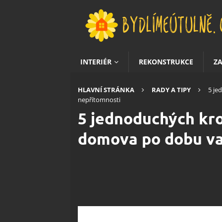
INTERIÉR
REKONSTRUKCE
Z
HLAVNÍ STRÁNKA
RADY A TIPY
5 je
nepřítomnosti
5 jednoduchých kro
domova po dobu va