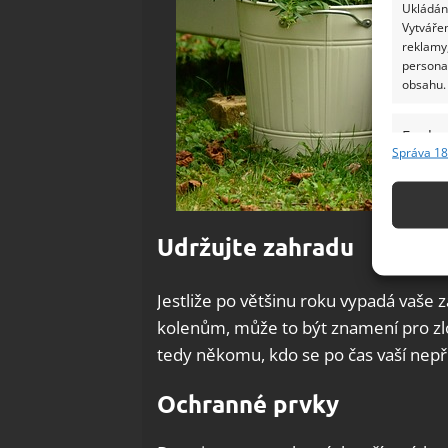
Ukládání
Vytvářen
reklamy,
persona
obsahu.
Funkc
Správa 18
Přiřazov
Identifi
Použív
Udržujte zahradu
základ
Jestliže po většinu roku vypadá vaše
Zajišt
kolenům, může to být znamení pro zlo
odstra
tedy někomu, kdo se po čas vaší nepří
Ukládá
Ochranné prvky