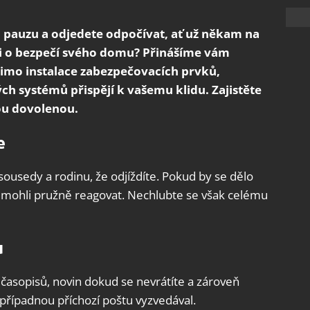
ou pauzu a odjedete odpočívat, ať už někam na
osti o bezpečí svého domu? Přinášíme vám
imo instalace zabezpečovacích prvků,
ch systémů přispějí k vašemu klidu. Zajistěte
nou dovolenou.
e
ousedy a rodinu, že odjíždíte. Pokud by se dělo
 mohli pružně reagovat. Nechlubte se však celému
u
 časopisů, novin dokud se nevrátíte a zároveň
případnou příchozí poštu vyzvedával.