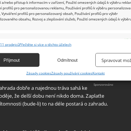
 a/nebo přístup k informacím v zařízení, Použití omezených údajů k výběru rekla
í profilů pro personalizovanou reklamu, Používání profilů k výběru personalizov
 Vytváření profilů pro personalizovaný obsah, Používání profilů pro výběr
lizovaného obsahu, Rozvoj a zlepšování služeb, Použití omezených údajů k výběr
e
Vžd
11 prodejců
Přečtěte si více o těchto účelech
ání a kombinování údajů z jiných zdrojů údajů, Propojení různých zařízení,
kace zařízení na základě automaticky přenášených informací.
Spravovat mož
Příjmout
Odmítnout
ání přesných údajů o zeměpisné poloze, Identifikace zařízení na
Zásady cookies
Zásady používání cookies
Kontakt
ě aktivně vyžádaných informací.
 zahrada dobře a najednou tráva sahá ke
ění bezpečnosti, předcházení a zjišťování podvodů a
děje, že delší dobu není nikdo doma. Zaplaťte
ňování chyb, Poskytování a zobrazování reklamy a obsahu,
Vžd
tomnosti (bude-li) to na déle postará o zahradu.
ní a sdělování voleb ochrany osobních údajů.