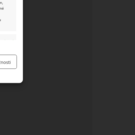
m,
ané
u
y aktivní
nosti
y aktivní