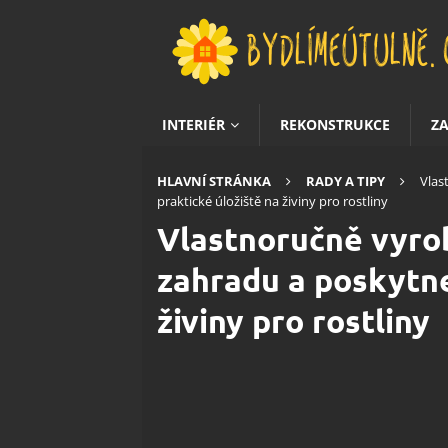
INTERIÉR
REKONSTRUKCE
Z
HLAVNÍ STRÁNKA
RADY A TIPY
Vlas
praktické úložiště na živiny pro rostliny
Vlastnoručně vyro
zahradu a poskytne
živiny pro rostliny