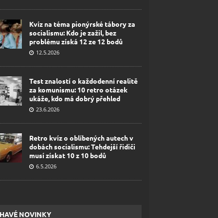
Kvíz na téma pionýrské tábory za
socialismu: Kdo je zažil, bez
problému získá 12 ze 12 bodů
12.5.2026
Test znalostí o každodenní realitě
za komunismu: 10 retro otázek
ukáže, kdo má dobrý přehled
23.6.2026
Retro kvíz o oblíbených autech v
dobách socialismu: Tehdejší řidiči
musí získat 10 z 10 bodů
6.5.2026
HAVÉ NOVINKY