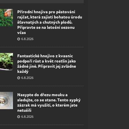
Přírodní hnojiva pro pěstování
rajčat, která zajistí bohatou úrodu
šťavnatých a chutných plodů.
Připravte se na letošní sezonu
včas
6.8.2026
Fantastické hnojivo z kvasnic
podpoří růst a květ rostlin jako
žádné jiné. Připravit jej zvládne
každý
6.8.2026
Nasypte do dřezu mouku a
sledujte, co se stane. Tento sypký
zázrak má využití, o kterém jste
netušili
6.8.2026