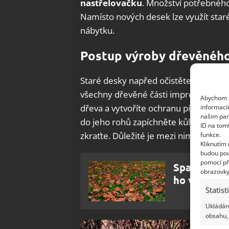
nastřelovačku
. Množství potřebného
Namísto nových desek lze využít staré
nábytku.
Postup výroby dřevěnéh
Staré desky napřed očistěte od zbytků
všechny dřevěné části impregnujte a 
Abychom p
dřeva a vytvoříte ochranu před vlhkos
informací
našim par
do jeho rohů zapíchněte kůly. Desky p
ID na tom
zkraťte. Důležité je mezi nimi necha
funkce.
Kliknutím
budou pou
pomocí př
Spadané lis
obrazovky
ho využije
Statist
Ukládání
obsahu, 