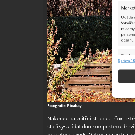
Market
Ukládání
Vytvářen
reklamy,
persona
obsahu.
Funkc
Správa 18
Přiřazov
Identifi
Použív
základ
Fotografie: Pixabay
Zajišt
odstra
Nakonec na vnitřní stranu bočních stě
Ukládá
stačí vyskládat dno kompostéru dřevě
přebytečné vody. Vytvořená vrstva by