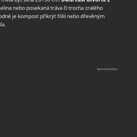
šelina nebo posekaná tráva či trocha zralého
odné je kompost přikrýt fólií nebo dřevěným
la.