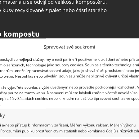
 materiálu se odvíjí od velikosti kompostéru.
 kusy recyklované z palet nebo částí starého
o kompostu
Spravovat své soukromí
 barev a jiných nečistot a obruste je. Následně
nechte zcela vyschnout. Tím zpevníte strukturu
oskytli co nejlepší služby, my a naši partneři používáme k ukládání a/nebo příst
tí.
Vytyčte si požadovaný tvar kompostéru
a
m o zařízeních, technologie jako soubory cookies. Souhlas s těmito technologiem
tnerům umožní zpracovávat osobní údaje, jako je chování při procházení nebo j
řitlučte po obvodu tří stran a v případě potřeby
to webu. Nesouhlas nebo odvolání souhlasu může nepříznivě ovlivnit určité vlastn
t mezery, aby mohlo docházet k proudění vzduchu.
 níže vyjádřete souhlas s výše uvedeným nebo proveďte podrobnější rozhodnutí. 
žity pouze na tomto webu. Nastavení můžete kdykoli změnit, včetně odvolání so
epínačů v Zásadách cookies nebo kliknutím na tlačítko Spravovat souhlas ve spod
tí není na vyhození. Šikovný zahrádkář
.
 jako užitečný kompost
iky
 a/nebo přístup k informacím v zařízení, Měření výkonu reklam, Měření výkonu
Porozumění publiku prostřednictvím statistik nebo kombinací údajů z různých zdr