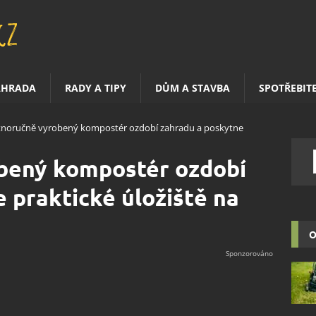
AHRADA
RADY A TIPY
DŮM A STAVBA
SPOTŘEBIT
tnoručně vyrobený kompostér ozdobí zahradu a poskytne
bený kompostér ozdobí
 praktické úložiště na
O