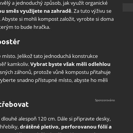
kvělý a jednoduchý způsob, jak využít organické
lou směs využijete na zahradě
. Za tuto výživu se
Abyste si mohli kompost založit, vyrobte si doma
terým to bude hračka.
postér
 místo. Jelikož tato jednoduchá konstrukce
měř kamkoliv.
Vybrat byste však měli odlehlou
rasných záhonů, protože vůně kompostu přitahuje
 vyberte snadno přístupné místo, abyste ho měli
třebovat
y dlouhé alespoň 120 cm. Dále si připravte desky,
 hřebíky,
drátěné pletivo, perforovanou fólií a