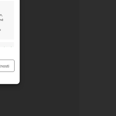
m,
ané
u
y aktivní
nosti
y aktivní