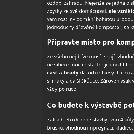
ozdobí zahradu. Nejenže se jedná o s
zbytky ze své domácnosti,
ale vznik
vám rostliny odmění bohatou úrodou. 
jednoduchý dřevěný kompostér, se k
Připravte místo pro kom
Ze všeho nejdříve musíte najít vhodné
nezabere moc místa, lze ji umístit té
část zahrady
dál od užitkových i ok
slimáky a další škůdce. Zároveň však
vždy po ruce.
Co budete k výstavbě po
Základ této drobné stavby tvoří 4 kůl
brusku, vhodnou impregnaci, kladivo,