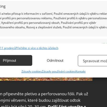
ing
 a/nebo přístup k informacím v zařízení, Použití omezených údajů k výběru rekla
í profilů pro personalizovanou reklamu, Používání profilů k výběru personalizov
 Vytváření profilů pro personalizovaný obsah, Používání profilů pro výběr
lizovaného obsahu, Rozvoj a zlepšování služeb, Použití omezených údajů k výběr
e
Vžd
11 prodejců
Přečtěte si více o těchto účelech
ání a kombinování údajů z jiných zdrojů údajů, Propojení různých zařízení,
kace zařízení na základě automaticky přenášených informací.
Příjmout
Odmítnout
Spravovat mož
ání přesných údajů o zeměpisné poloze, Identifikace zařízení na
Zásady cookies
Zásady používání cookies
Kontakt
ě aktivně vyžádaných informací.
ění bezpečnosti, předcházení a zjišťování podvodů a
ňování chyb, Poskytování a zobrazování reklamy a obsahu,
Vžd
n připevněte pletivo a perforovanou fólii. Pak už
ní a sdělování voleb ochrany osobních údajů.
nými větvemi, které budou zajišťovat odtok
 měla být silná 20–30 cm.
Další část utvořte z