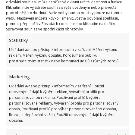
odvolání souhlasu může nepříznivě ovlivnit určité vlastnosti a funkce.
rozhodně to nevadí.
Kliknutím níže vyjádřete souhlas s výše uvedeným nebo proveďte
podrobnější rozhodnutí. Vaše volby budou použity pouze na tomto
webu. Nastavení můžete kdykoli změnit, včetně odvolání souhlasu,
Kvalita rozhoduje
pomocí přepínačů v Zásadách cookies nebo kliknutím na tlačítko
Spravovat souhlas ve spodní části obrazovky.
Mějte také na paměti, že kvalita jasně rozhoduje a
Statistiky
že není káva, jako káva. Čím je káva kvalitnější, tím
Ukládání a/nebo přístup k informacím v zařízení, Měření výkonu
lepší mohou být její účinky. Dokonce takové, že se lze
reklam, Měření výkonu obsahu, Porozumění publiku
často obejít i bez celé řady běžných hnojiv. A vy jste
prostřednictvím statistik nebo kombinací údajů z různých zdrojů.
chtěli sedlinu vyhazovat.
Marketing
Ukládání a/nebo přístup k informacím v zařízení, Použití
omezených údajů k výběru reklam, Vytváření profilů pro
personalizovanou reklamu, Používání profilů k výběru
personalizované reklamy, Vytváření profilů pro personalizovaný
obsah, Používání profilů pro výběr personalizovaného obsahu,
Rozvoj a zlepšování služeb, Použití omezených údajů k výběru
obsahu.