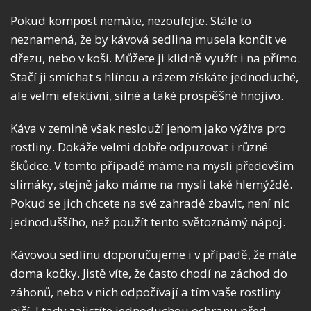
Pokud kompost nemáte, nezoufejte. Stále to
neznamená, že by kávová sedlina musela končit ve
dřezu, nebo v koši. Můžete ji klidně využít i na přímo.
Stačí ji smíchat s hlínou a rázem získáte jednoduché,
ale velmi efektivní, silné a také prospěšné hnojivo.
Káva v zemině však neslouží jenom jako výživa pro
rostliny. Dokáže velmi dobře odpuzovat i různé
škůdce. V tomto případě máme na mysli především
slimáky, stejně jako máme na mysli také hlemýždě.
Pokud se jich chcete na své zahradě zbavit, není nic
jednoduššího, než použít tento světoznámý nápoj.
Kávovou sedlinu doporučujeme i v případě, že máte
doma kočky. Jistě víte, že často chodí na záchod do
záhonů, nebo v nich odpočívají a tím vaše rostliny
ničí. I tady zajistíte jednoduchou ochranu před