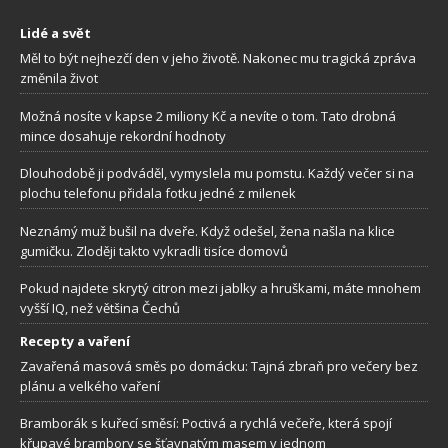
Lidé a svět
Měl to být nejhezčí den v jeho životě. Nakonec mu tragická zpráva
změnila život
Možná nosíte v kapse 2 miliony Kč a nevíte o tom. Tato drobná
mince dosahuje rekordní hodnoty
Dlouhodobě ji podváděl, vymyslela mu pomstu. Každý večer si na
plochu telefonu přidala fotku jedné z milenek
Neznámý muž bušil na dveře. Když odešel, žena našla na klice
gumičku. Zloději takto vykradli tisíce domovů
Pokud najdete skrytý citron mezi jablky a hruškami, máte mnohem
vyšší IQ, než většina Čechů
Recepty a vaření
Zavařená masová směs po domácku: Tajná zbraň pro večery bez
plánu a velkého vaření
Bramborák s kuřecí směsí: Poctivá a rychlá večeře, která spojí
křupavé brambory se šťavnatým masem v jednom