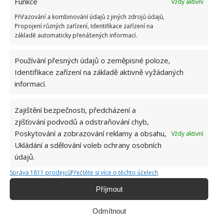
Funkce
Vždy aktivní
Přiřazování a kombinování údajů z jiných zdrojů údajů,
Propojení různých zařízení, Identifikace zařízení na
základě automaticky přenášených informací.
Používání přesných údajů o zeměpisné poloze,
Identifikace zařízení na základě aktivně vyžádaných
informací.
HNOJIVO
KÁVA
KOMPOST
SEDLINA
Zajištění bezpečnosti, předcházení a
zjišťování podvodů a odstraňování chyb,
ZAHRADA
Poskytování a zobrazování reklamy a obsahu,
Vždy aktivní
Ukládání a sdělování voleb ochrany osobních
údajů.
Hana Musilová
Správa 1811 prodejců
Přečtěte si více o těchto účelech
Do redakce Bydlimeutulne.cz se
přidala během svých studií a práce
Příjmout
redaktorky ji tak nadchla, že se
rozhodla zůstat. Její v...
[Více o
Odmítnout
autorovi]