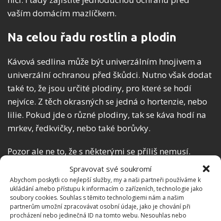
vaším domácím mazlíčkem.
Na celou řadu rostlin a plodin
Kávová sedlina může být univerzálním hnojivem a
univerzální ochranou před škůdci. Nutno však dodat
také to, že jsou určité plodiny, pro které se hodí
nejvíce. Z těch okrasných se jedná o hortenzie, nebo
lilie. Pokud jde o různé plodiny, tak se káva hodí na
mrkev, ředkvičky, nebo také borůvky.
Pozor ale ne to, že s některými se příliš nemusí.
Jedná se třeba o různé druhy plevelů, což je
Spravovat své soukromí
v případě vašeho zahrádkaření dobrá zpráva. Tou
Abychom poskytli co nejlepší služby, my a naši partneři používáme k
ukládání a/nebo přístupu k informacím o zařízeních, technologie jako
špatnou naopak je, že káva se příliš nehodí na
soubory cookies. Souhlas s těmito technologiemi nám a našim
rajčata. Tady proto pozor. Máme však na mysli
partnerům umožní zpracovávat osobní údaje, jako je chování při
procházení nebo jedinečná ID na tomto webu. Nesouhlas nebo
použití na přímo. Když bude předtím v kompostu,