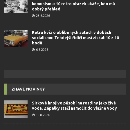
komunismu: 10 retro otázek ukáže, kdo má
dobrý přehled
23.6.2026
Retro kvíz o oblíbených autech v dobách
socialismu: Tehdejší řidiči musí získat 10 z 10
bodů
6.5.2026
ŽHAVÉ NOVINKY
Sirkové hnojivo působí na rostliny jako živá
voda. Zápalky stačí namočit do vlažné vody
10.8.2026