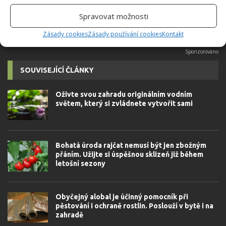
Spravovat možnosti
Zásady cookies
Zásady používání cookies
Kontakt
SOUVISEJÍCÍ ČLÁNKY
Oživte svou zahradu originálním vodním
světem, který si zvládnete vytvořit sami
Bohatá úroda rajčat nemusí být jen zbožným
přáním. Užijte si úspěšnou sklizeň již během
letošní sezony
Obyčejný alobal je účinný pomocník při
pěstování i ochraně rostlin. Poslouží v bytě i na
zahradě