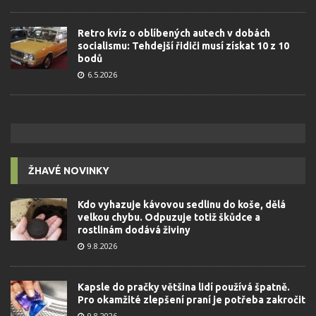
Retro kvíz o oblíbených autech v dobách
socialismu: Tehdejší řidiči musí získat 10 z 10
bodů
6.5.2026
ŽHAVÉ NOVINKY
Kdo vyhazuje kávovou sedlinu do koše, dělá
velkou chybu. Odpuzuje totiž škůdce a
rostlinám dodává živiny
9.8.2026
Kapsle do pračky většina lidí používá špatně.
Pro okamžité zlepšení praní je potřeba zakročit
9.8.2026