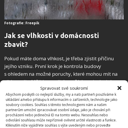
Fotografie: Freepik
Jak se vlhkosti v domácnosti
zbavit?
Pokud máte doma vlhkost, je třeba zjistit příčinu
jejího vzniku. První krok je kontrola budovy
s ohledem na možné poruchy, které mohou mít na
vlhkost vliv. Měli byste dbát na řádnou izolaci domu,
Spravovat své soukromí
abyste zabránili zamrznutí stěn a tvorbě tepelných
Abychom poskytli co nejlepší služby, my a naši partneři používáme k
mostů. Pro udržení přiměřené vlhkosti v domě je
ukládání a/nebo přístupu k informacím o zařízeních, technologie jako
také nutné pravidelně větrat.
soubory cookies. Souhlas s těmito technologiemi nám a našim
partnerům umožní zpracovávat osobní údaje, jako je chování při
procházení nebo jedinečná ID na tomto webu. Nesouhlas nebo
Klíčovým problémem jsou nerušené ventilační
odvolání souhlasu může nepříznivě ovlivnit určité vlastnosti a funkce.
mřížky, které by měly být především v koupelně,
Kliknutím níže vyjádřete souhlas s výše uvedeným nebo proveďte