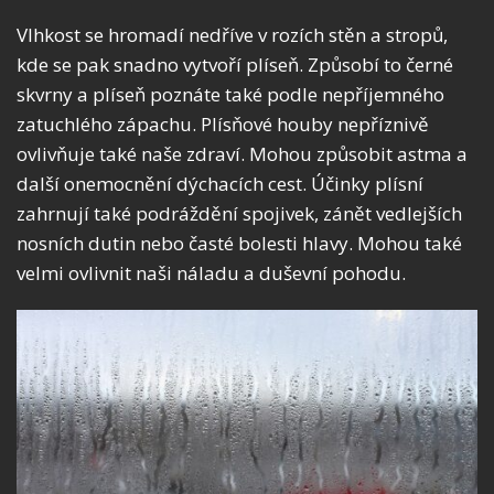
Vlhkost se hromadí nedříve v rozích stěn a stropů,
kde se pak snadno vytvoří plíseň. Způsobí to černé
skvrny a plíseň poznáte také podle nepříjemného
zatuchlého zápachu. Plísňové houby nepříznivě
ovlivňuje také naše zdraví. Mohou způsobit astma a
další onemocnění dýchacích cest. Účinky plísní
zahrnují také podráždění spojivek, zánět vedlejších
nosních dutin nebo časté bolesti hlavy. Mohou také
velmi ovlivnit naši náladu a duševní pohodu.