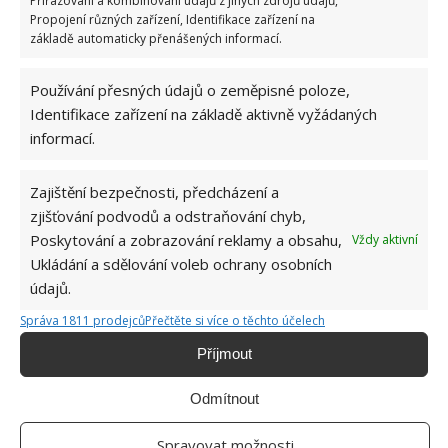
Přiřazování a kombinování údajů z jiných zdrojů údajů,
Propojení různých zařízení, Identifikace zařízení na
základě automaticky přenášených informací.
Vyplatí se investovat do toho přístroje, pokud vás
vlhkost trápí dlouhodobě. Pohlcuje nejen vlhkost, ale
Používání přesných údajů o zeměpisné poloze,
také kouř a další znečišťující látky. Může snížit
Identifikace zařízení na základě aktivně vyžádaných
vlhkost vzduchu až o 60 %. Použít můžete domácí
informací.
vysoušeče, které jsou levnější.
Zajištění bezpečnosti, předcházení a
Zdroj: TheSpruce
zjišťování podvodů a odstraňování chyb,
Poskytování a zobrazování reklamy a obsahu,
Vždy aktivní
Ukládání a sdělování voleb ochrany osobních
údajů.
Správa 1811 prodejců
Přečtěte si více o těchto účelech
Příjmout
Odmítnout
Spravovat možnosti