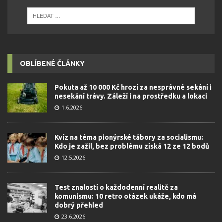
OBLÍBENÉ ČLÁNKY
Pokuta až 10 000 Kč hrozí za nesprávné sekání i
nesekání trávy. Záleží i na prostředku a lokaci
1.6.2026
Kvíz na téma pionýrské tábory za socialismu:
Kdo je zažil, bez problému získá 12 ze 12 bodů
12.5.2026
Test znalostí o každodenní realitě za
komunismu: 10 retro otázek ukáže, kdo má
dobrý přehled
23.6.2026