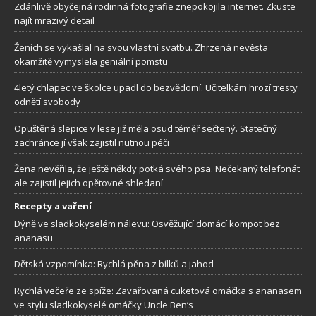
Zdánlivě obyčejná rodinná fotografie znepokojila internet. Zkuste
najít mrazivý detail
Ženich se vykašlal na svou vlastní svatbu. Zhrzená nevěsta
okamžitě vymyslela geniální pomstu
4letý chlapec ve školce upadl do bezvědomí. Učitelkám hrozí tresty
odnětí svobody
Opuštěná slepice v lese již měla osud téměř sečtený. Statečný
zachránce jí však zajistil nutnou péči
Žena nevěřila, že ještě někdy potká svého psa. Nečekaný telefonát
ale zajistil jejich opětovné shledaní
Recepty a vaření
Dýně ve sladkokyselém nálevu: Osvěžující domácí kompot bez
ananasu
Dětská vzpomínka: Rychlá pěna z bílků a jahod
Rychlá večeře ze spíže: Zavařovaná cuketová omáčka s ananasem
ve stylu sladkokyselé omáčky Uncle Ben’s