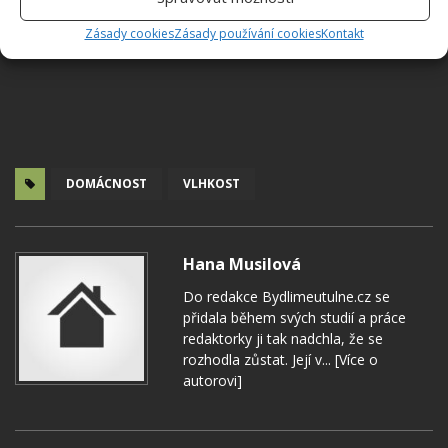
Zásady cookies
Zásady používání cookies
Kontakt
DOMÁCNOST
VLHKOST
Hana Musilová
Do redakce Bydlimeutulne.cz se
přidala během svých studií a práce
redaktorky ji tak nadchla, že se
rozhodla zůstat. Její v...
[Více o
autorovi]