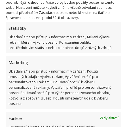
podrobnější rozhodnutí. Vaše volby budou použity pouze na tomto
kuchyni a WC. Umožní to únik vodní páry a zabrání
webu. Nastavení můžete kdykoli změnit, včetně odvolání souhlasu,
jejímu pronikání do stěn a usazování na oknech.
pomocí přepínačů v Zásadách cookies nebo kliknutím na tlačítko
Spravovat souhlas ve spodní části obrazovky.
Otevřenost dvířek můžete kontrolovat zapálením
Statistiky
svíčky – pokud se plamen nepřeklopí, je to známka
toho, že musíte zavolat kominíka, aby vyčistil komín.
Ukládání a/nebo přístup k informacím v zařízení, Měření výkonu
reklam, Měření výkonu obsahu, Porozumění publiku
prostřednictvím statistik nebo kombinací údajů z různých zdrojů.
Po koupání byste měli vždy nechat otevřené dveře,
při vaření v kuchyni otevřít okna a zapnout digestoř,
Marketing
aby mohly páry volně unikat. Pravidelné větrání je
Ukládání a/nebo přístup k informacím v zařízení, Použití
velmi důležité, pokud doma nechcete pěstovat
omezených údajů k výběru reklam, Vytváření profilů pro
plísně. Větrat byste měli dvakrát denně po několik
personalizovanou reklamu, Používání profilů k výběru
minut. Nezapomeňte v domácnosti udržovat
personalizované reklamy, Vytváření profilů pro personalizovaný
obsah, Používání profilů pro výběr personalizovaného obsahu,
správnou teplotu, která by měla být alespoň 20
Rozvoj a zlepšování služeb, Použití omezených údajů k výběru
stupňů.
obsahu.
Pokud se vám doma hromadí
Funkce
Vždy aktivní
vlhkost, může pomoci odvlhčovač