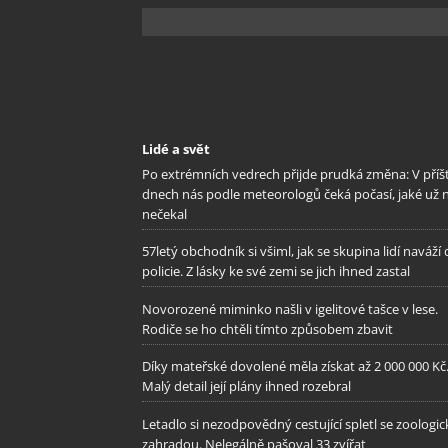
Lidé a svět
Po extrémních vedrech přijde prudká změna: V příš
dnech nás podle meteorologů čeká počasí, jaké už 
nečekal
57letý obchodník si všiml, jak se skupina lidí naváží
policie. Z lásky ke své zemi se jich ihned zastal
Novorozené miminko našli v igelitové tašce v lese.
Rodiče se ho chtěli tímto způsobem zbavit
Díky mateřské dovolené měla získat až 2 000 000 Kč
Malý detail její plány ihned rozebral
Letadlo si nezodpovědný cestující spletl se zoologi
zahradou. Nelegálně pašoval 33 zvířat