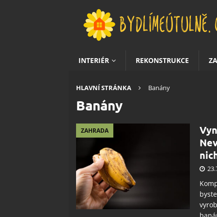
INTERIÉR
REKONSTRUKCE
Z
HLAVNÍ STRÁNKA
Banány
Banány
Vyn
ZAHRADA
Nev
nic
23.
Kompo
byste
vyrob
baná