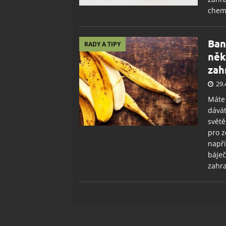
chemi
Ban
RADY A TIPY
něk
zah
29.
Máte 
dávát
světě
pro z
napří
báječ
zahr