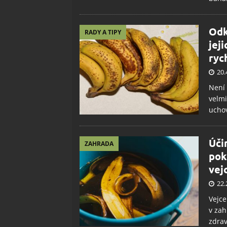
Odk
RADY A TIPY
jej
ryc
20.
Není 
velmi
uchov
Úči
ZAHRADA
pok
vej
22.
Vejce
v zah
zdrav