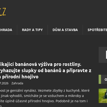
AHRADA
RADY A TIPY
DŮM A STAVBA
SPOTŘEBIT
ikající banánová výživa pro rostliny.
yhazujte slupky od banánů a připravte z
h přírodní hnojivo
O
7.2026
Zahrada
st je geniální vynález. Vezmete zbytky z kuchyně, které
 jinak vyhodili, smícháte je se vzduchem a mikroby a
íte úplně úžasné přírodní hnojivo. Podobně je na tom i
n.