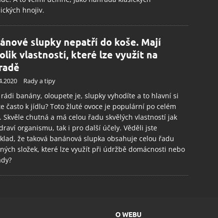
ckých hnojiv.
ánové slupky nepatří do koše. Mají
olik vlastností, které lze využít na
radě
4.2020
Rady a tipy
rádi banány, oloupete je, slupky vyhodíte a to hlavní si
e často k jídlu? Toto žluté ovoce je populární po celém
. Skvěle chutná a má celou řadu skvělých vlastností jak
draví organismu, tak i pro další účely. Věděli jste
klad, že taková banánová slupka obsahuje celou řadu
ných složek, které lze využít při údržbě domácnosti nebo
ady?
O WEBU