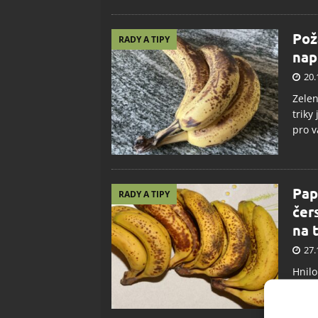
Pož
RADY A TIPY
nap
20.
Zelen
triky
pro v
Pap
RADY A TIPY
čer
na 
27.
Hnilo
ale j
obyče