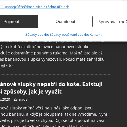
e
Vžd
eme. Banány, tropické ovoce, které patří k celosvětově
11 prodejců
Přečtěte si více o těchto účelech
blíbenějším plodům. Konzumovat ho můžeme nejen
ání a kombinování údajů z jiných zdrojů údajů, Propojení různých zařízení,
tatně v syrové podobě, ale s oblibou se přidává také do
kace zařízení na základě automaticky přenášených informací.
Spravovat mož
Příjmout
Odmítnout
znějších dezertů či koktejlů, hitem poslední doby je
ová mouka. Každé malé dítě ví, že banány mají slupku,
ání přesných údajů o zeměpisné poloze, Identifikace zařízení na
 je jakýmsi hygienickým obalem, který plod chrání před
Zásady cookies
Zásady používání cookies
Kontakt
ě aktivně vyžádaných informací.
znějšími nečistotami i parazity. Výhodou je, že na rozdíl
ných druhů exotického ovoce banánovou slupku
ění bezpečnosti, předcházení a zjišťování podvodů a
oduše odstraníme pouhýma rukama. Možná jste ale až
es banánovou slupku vyhazovali. Pokud máte zahrádku,
ňování chyb, Poskytování a zobrazování reklamy a obsahu,
Vžd
ejte to.
ní a sdělování voleb ochrany osobních údajů.
ánové slupky nepatří do koše. Existují
ší způsoby, jak je využít
5.2020
Zahrada
ové slupky vnímá většina z nás jako odpad. Jsou
nou banánu, a když je oloupeme, tak ne vyhodíme. Nyní
zvíte, proč je to velká chyba. Dají se totiž použít na vaší
dě. A to velmi účinně, jako náhrada klasických