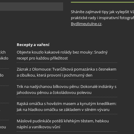
Sháníte zajímavé tipy jak vylepšit 
praktické rady i inspirativní fotog
Bydlimeutulne.cz
.
Recepty a vaření
tích
Objevte kouzlo kakaové rolády bez mouky: Snadný
nikdo
recept pro každou příležitost
Zázrak z Olomouce: Tvarůžková pomazánka s česnekem
 do
a cibulkou, která provoní i pochmurný den
Trik na nadýchanou bílkovou pěnu: Dokonalé indiánky s
jahodovou pěnou a čokoládovou polevou
Rajská omáčka s hovězím masem a kynutým knedlíkem:
.
Jak na hladkou omáčku se základem v silném vývaru
Máslové pudinkáče potěší křehkým těstem, hebkou
ckou
náplní a vanilkovou vůní