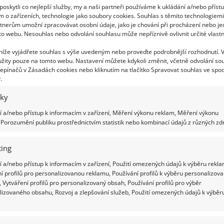
dříve stát nemusíte, to ale neznamená, že by
oskytli co nejlepší služby, my a naši partneři používáme k ukládání a/nebo příst
m o zařízeních, technologie jako soubory cookies. Souhlas s těmito technologiem
tnerům umožní zpracovávat osobní údaje, jako je chování při procházení nebo j
ánové slupky už nikdy nevyhodíte do
to webu. Nesouhlas nebo odvolání souhlasu může nepříznivě ovlivnit určité vlastn
e. Připravte si z nich účinné přírodní
 níže vyjádřete souhlas s výše uvedeným nebo proveďte podrobnější rozhodnutí. 
jivo pro vaše rostliny
žity pouze na tomto webu. Nastavení můžete kdykoli změnit, včetně odvolání so
epínačů v Zásadách cookies nebo kliknutím na tlačítko Spravovat souhlas ve spod
12.2020
Rady a tipy
.
rádi banány? Toto exotické ovoce je mezi lidmi velmi
iky
ené. Ovoce a slupky jsou bohaté na draslík a fosfor a tyto
 můžete využít nejen ve prospěch svého zdraví, ale také
 a/nebo přístup k informacím v zařízení, Měření výkonu reklam, Měření výkonu
držování zdraví rostlin a jejich růstu. Zkuste si vyrobit
Porozumění publiku prostřednictvím statistik nebo kombinací údajů z různých zdr
tní banánový mulč, který vám pomůže dodávat vašim
inám potřebné živiny.
ing
 a/nebo přístup k informacím v zařízení, Použití omezených údajů k výběru rekla
í profilů pro personalizovanou reklamu, Používání profilů k výběru personalizov
ánová slupka nalezne uplatnění jako
 Vytváření profilů pro personalizovaný obsah, Používání profilů pro výběr
rodní hnojivo nejen pro rajčata a papriky
lizovaného obsahu, Rozvoj a zlepšování služeb, Použití omezených údajů k výběr
.2020
Zahrada
ová slupka obvykle končí v koši, zatímco to co je uvnitř ní