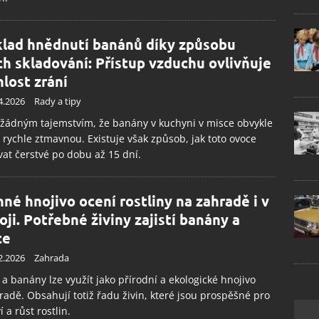
lad hnědnutí banánů díky způsobu
ich skladování: Přístup vzduchu ovlivňuje
hlost zrání
4.2026
Rady a tipy
žádným tajemstvím, že banány v kuchyni v misce obvykle
 rychle ztmavnou. Existuje však způsob, jak toto ovoce
at čerstvé po dobu až 15 dní.
nné hnojivo ocení rostliny na zahradě i v
oji. Potřebné živiny zajistí banány a
ce
2.2026
Zahrada
 a banány lze využít jako přírodní a ekologické hnojivo
radě. Obsahují totiž řadu živin, které jsou prospěšné pro
í a růst rostlin.