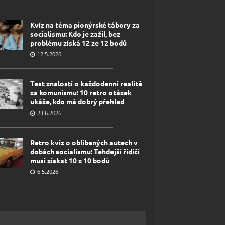
Kvíz na téma pionýrské tábory za
socialismu: Kdo je zažil, bez
problému získá 12 ze 12 bodů
12.5.2026
Test znalostí o každodenní realitě
za komunismu: 10 retro otázek
ukáže, kdo má dobrý přehled
23.6.2026
Retro kvíz o oblíbených autech v
dobách socialismu: Tehdejší řidiči
musí získat 10 z 10 bodů
6.5.2026