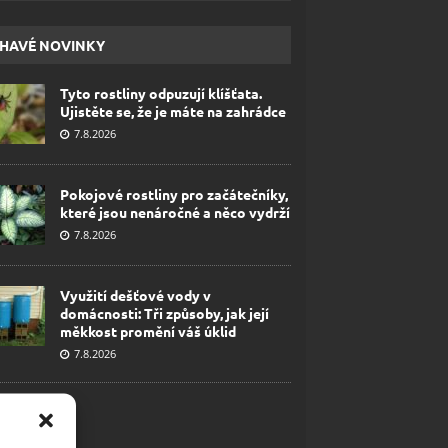
HAVÉ NOVINKY
Tyto rostliny odpuzují klíšťata.
Ujistěte se, že je máte na zahrádce
7.8.2026
Pokojové rostliny pro začátečníky,
které jsou nenáročné a něco vydrží
7.8.2026
Využití dešťové vody v
domácnosti: Tři způsoby, jak její
měkkost promění váš úklid
7.8.2026