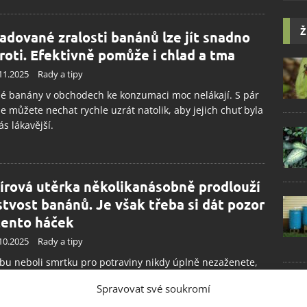
Ž
adované zralosti banánů lze jít snadno
roti. Efektivně pomůže i chlad a tma
11.2025
Rady a tipy
é banány v obchodech ke konzumaci moc nelákají. S pár
 je můžete nechat rychle uzrát natolik, aby jejich chuť byla
ás lákavější.
írová utěrka několikanásobně prodlouží
stvost banánů. Je však třeba si dát pozor
tento háček
10.2025
Rady a tipy
bu neboli smrtku pro potraviny nikdy úplně nezaženete,
ejí příchod pro banány můžete snadno oddálit. S
Spravovat své soukromí
jnou papírovou utěrkou. Dnes už sice frontu na banány