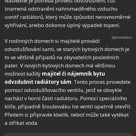
Následně je potřeba provést odvzdušnění, což
znamená odstranění nahromaděného vzduchu
uvnitř radiátorů, který může způsobit nerovnoměrné
vyhřívání, anebo dokonce úplný výpadek topení.
V rodinných domech si majitelé provádí
odvzdušňování sami, ve starých bytových domech je
to ve většině případů na obyvatelích posledních
pater. V nových bytových domech má většinou
možnost každý
majitel či nájemník bytu
odvzdušnit radiátory sám
. Tento proces provedete
pomocí odvzdušňovacího ventilu, jenž se obvykle
nachází v horní části radiátoru. Pomocí speciálního
klíče, případně šroubováku lze ventil opatrně otevřít.
Předem si připravte kbelík, neboť může také vytékat
a stříkat voda.