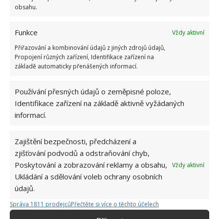
obsahu.
Funkce
Vždy aktivní
Přiřazování a kombinování údajů z jiných zdrojů údajů,
Propojení různých zařízení, Identifikace zařízení na
základě automaticky přenášených informací.
ODVZDUŠNĚNÍ
RADIÁTOR
TOPENÍ
Používání přesných údajů o zeměpisné poloze,
Identifikace zařízení na základě aktivně vyžádaných
informací.
Přidejte svůj názor
KOMENTOVAT
Zajištění bezpečnosti, předcházení a
zjišťování podvodů a odstraňování chyb,
Poskytování a zobrazování reklamy a obsahu,
Vždy aktivní
Hana Musilová
Ukládání a sdělování voleb ochrany osobních
Do redakce Bydlimeutulne.cz se
údajů.
přidala během svých studií a práce
Správa 1811 prodejců
Přečtěte si více o těchto účelech
redaktorky ji tak nadchla, že se
rozhodla zůstat. Její v...
[Více o