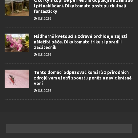
Okurky a kopr se perfektně doplňují na zahradě
i při nakládání. Díky tomuto postupu chutnají
fantasticky
8.8.2026
Nádherně kvetoucí a zdravé orchideje zajistí
náležitá péče. Díky tomuto triku si poradí i
začátečník
8.8.2026
Tento domácí odpuzovač komárů z přírodních
zdrojů vám ušetří spoustu peněz a navíc krásně
voní
8.8.2026