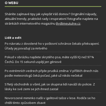
O WEBU
Sháníte zajímavé tipy jak vylepšit Váš domov? Originální nápady,
aktuální trendy, praktické rady i inspirativní fotografie najdete na
stránkách internetového magazínu
Bydlimeutulne.cz
.
Lidé a svět
Po návratu z dovolené ho v poštovní schránce čekalo překvapení.
Úřady jej považují za mrtvého
Pokud v obrázku najdete skrytého psa, máte vyšší IQ než 97 %
Čechů. Do 15 sekund uspějí jen géniové
Po extrémních vedrech přijde prudká změna: V příštích dnech nás
podle meteorologů čeká počasí, jaké už nikdo nečekal
57letý obchodník si všiml, jak se skupina lidí naváží do policie. Z
lásky ke své zemi se jich ihned zastal
Novorozené miminko našli v igelitové tašce v lese. Rodiče se ho
chtěli tímto způsobem zbavit