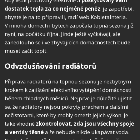
Aby však pracovaly efektivně a
poskytovaly vám
dostatek tepla za co nejméně peněz
, je zapotřebí,
abyste je na to připravili, radí web KobietaInteria.
V mnoha domech i bytech započala topná sezona již
nyní, na počátku října. Jinde ještě vyčkávají, ale
zanedlouho se i ve zbývajících domácnostech bude
muset začít topit.
Odvzdušňování radiátorů
Příprava radiátorů na topnou sezónu je nezbytným
krokem k zajištění efektivního vytápění domácnosti
během chladných měsíců. Nejprve je důležité ujistit
se, že radiátory nejsou pokryty prachem a dalšími
nečistotami, které by mohly omezit jejich výkon. Je
také vhodné
zkontrolovat, zda jsou všechny spoje
a ventily těsné
a že nebude nikde ukapávat voda.