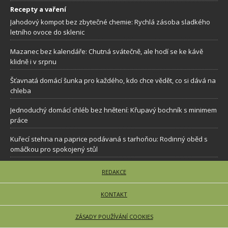
Recepty a vaření
Jahodový kompot bez zbytečné chemie: Rychlá zásoba sladkého
letního ovoce do sklenic
Mazanec bez kalendáře: Chutná svátečně, ale hodí se ke kávě
klidně i v srpnu
Šťavnatá domácí šunka pro každého, kdo chce vědět, co si dává na
chleba
Jednoduchý domácí chléb bez hnětení: Křupavý bochník s minimem
práce
Kuřecí stehna na paprice podávaná s tarhoňou: Rodinný oběd s
omáčkou pro spokojený stůl
REDAKCE
KONTAKT
ZÁSADY POUŽÍVÁNÍ COOKIES