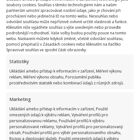
aby byly správně nastaveny podle vašich potřeb.
soubory cookies. Souhlas s těmito technologiemi nám a našim
partnerům umožní zpracovávat osobní údaje, jako je chování při
procházení nebo jedinečná ID na tomto webu. Nesouhlas nebo
Tímto způsobem můžete předejít nejen
odvolání souhlasu může nepříznivě ovlivnit určité vlastnosti a funkce.
Kliknutím níže vyjádřete souhlas s výše uvedeným nebo proveďte
nepříjemným překvapením v podobě studeného
podrobnější rozhodnutí. Vaše volby budou použity pouze na tomto
domova, ale také
zbytečně vysokým nákladům na
webu. Nastavení můžete kdykoli změnit, včetně odvolání souhlasu,
pomocí přepínačů v Zásadách cookies nebo kliknutím na tlačítko
vytápění
. Na BydlímeÚtulně jsme vás také
Spravovat souhlas ve spodní části obrazovky.
informovali o tom, jak je to
s výměnou starých kotlů
Statistiky
za nové s nízkými emisemi.
Ukládání a/nebo přístup k informacím v zařízení, Měření výkonu
reklam, Měření výkonu obsahu, Porozumění publiku
prostřednictvím statistik nebo kombinací údajů z různých zdrojů.
Marketing
Ukládání a/nebo přístup k informacím v zařízení, Použití
omezených údajů k výběru reklam, Vytváření profilů pro
personalizovanou reklamu, Používání profilů k výběru
personalizované reklamy, Vytváření profilů pro personalizovaný
obsah, Používání profilů pro výběr personalizovaného obsahu,
Rozvoj a zlepšování služeb, Použití omezených údajů k výběru