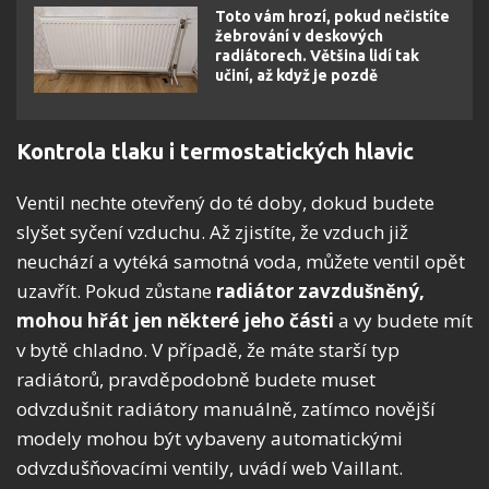
Toto vám hrozí, pokud nečistíte
žebrování v deskových
radiátorech. Většina lidí tak
učiní, až když je pozdě
Kontrola tlaku i termostatických hlavic
Ventil nechte otevřený do té doby, dokud budete
slyšet syčení vzduchu. Až zjistíte, že vzduch již
neuchází a vytéká samotná voda, můžete ventil opět
uzavřít. Pokud zůstane
radiátor zavzdušněný,
mohou hřát jen některé jeho části
a vy budete mít
v bytě chladno. V případě, že máte starší typ
radiátorů, pravděpodobně budete muset
odvzdušnit radiátory manuálně, zatímco novější
modely mohou být vybaveny automatickými
odvzdušňovacími ventily, uvádí web Vaillant.