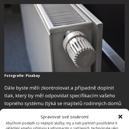
Fotografie: Pixabay
Dále byste měli zkontrolovat a případně doplnit
tlak, který by měl odpovídat specifikacím vašeho
topného systému (týká se majitelů rodinných domů
a správců bytových domů). Nakonec
nezapomeňte
Spravovat své soukromí
prověřit funkčnost termostatických hlavic
, které
Abychom poskytli co nejlepší služby, my a naši partneři používáme k
regulují teplotu v jednotlivých místnostech, a zajistit,
ukládání a/nebo přístupu k informacím o zařízeních, technologie jako