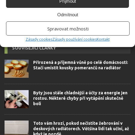
Příjmout
autorovi]
Odmítnout
Spravovat možnosti
Zásady cookies
Zásady používání cookies
Kontakt
SOUVISEJÍCÍ ČLÁNKY
Přirozená a příjemná vůně po celé domácnosti:
Stačí umístit kousky pomerančů na radiátor
Byty jsou stále chladnější a účty za energie jen
rostou. Některé chyby při vytápění skutečně
bolí
Toto vám hrozí, pokud nečistíte žebrování v
deskových radiátorech. Většina lidí tak učiní, až
když je pozdě