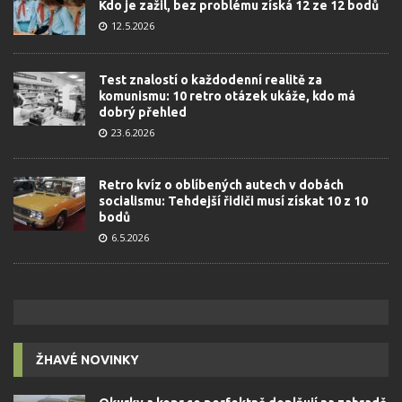
Kdo je zažil, bez problému získá 12 ze 12 bodů
12.5.2026
Test znalostí o každodenní realitě za
komunismu: 10 retro otázek ukáže, kdo má
dobrý přehled
23.6.2026
Retro kvíz o oblíbených autech v dobách
socialismu: Tehdejší řidiči musí získat 10 z 10
bodů
6.5.2026
ŽHAVÉ NOVINKY