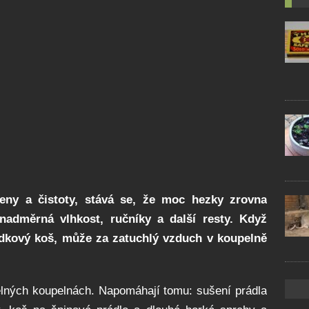
eny a čistoty, stává se, že moc hezky zrovna
adměrná vlhkost, ručníky a další resty. Když
kový koš, může za zatuchlý vzduch v koupelně
elných koupelnách. Napomáhají tomu: sušení prádla