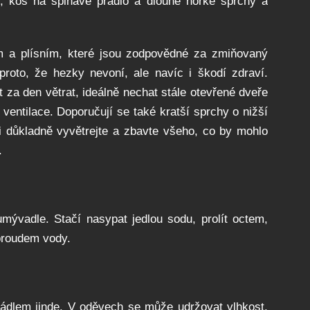
y, koš na špinavé prádlo a dlouhé horké sprchy a
ím a plísním, které jsou zodpovědné za zmiňovaný
proto, že hezky nevoní, ale navíc i škodí zdraví.
t za den větrat, ideálně nechat stále otevřené dveře
 ventilace. Doporučují se také kratší sprchy o nižší
ji důkladně vyvětrejte a zbavte všeho, co by mohlo
.
umývadle. Stačí nasypat jedlou sodu, prolít octem,
proudem vody.
ádlem jinde. V oděvech se může udržovat vlhkost,