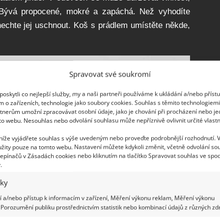
 Bývá propocené, mokré a zapáchá. Než vyhodíte
nechte jej uschnout. Koš s prádlem umístěte někde,
Spravovat své soukromí
oskytli co nejlepší služby, my a naši partneři používáme k ukládání a/nebo příst
m o zařízeních, technologie jako soubory cookies. Souhlas s těmito technologiem
tnerům umožní zpracovávat osobní údaje, jako je chování při procházení nebo j
to webu. Nesouhlas nebo odvolání souhlasu může nepříznivě ovlivnit určité vlastn
 níže vyjádřete souhlas s výše uvedeným nebo proveďte podrobnější rozhodnutí. 
žity pouze na tomto webu. Nastavení můžete kdykoli změnit, včetně odvolání so
epínačů v Zásadách cookies nebo kliknutím na tlačítko Spravovat souhlas ve spod
.
iky
 a/nebo přístup k informacím v zařízení, Měření výkonu reklam, Měření výkonu
Porozumění publiku prostřednictvím statistik nebo kombinací údajů z různých zdr