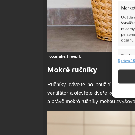
Market
Ukládání
Vytvářen
reklamy,
persona
obsahu.
Funkc
Fotografie: Freepik
Správa 18
Přiřazov
Mokré ručníky
Identifi
Ručníky dávejte po použití vysušit 
Použív
ventilátor a otevřete dveře koupelny. 
základ
a právě mokré ručníky mohou zvyšovat
Zajišt
odstra
Ukládá