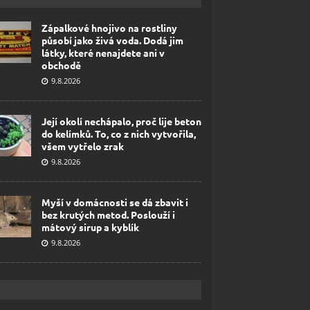
Zápalkové hnojivo na rostliny
působí jako živá voda. Dodá jim
látky, které nenajdete ani v
obchodě
9.8.2026
Její okolí nechápalo, proč lije beton
do kelímků. To, co z nich vytvořila,
všem vytřelo zrak
9.8.2026
Myší v domácnosti se dá zbavit i
bez krutých metod. Poslouží i
mátový sirup a kyblík
9.8.2026