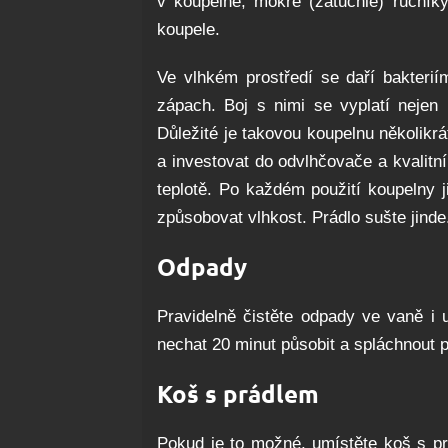
v koupelně, mokré (zatuchlé) ručník
koupele.
Ve vlhkém prostředí se daří bakteri
zápach. Boj s nimi se vyplatí nejen 
Důležité je takovou koupelnu několikrá
a investovat do odvlhčovače a kvalitní
teplotě. Po každém použití koupelny 
způsobovat vlhkost. Prádlo sušte jinde
Odpady
Pravidelně čistěte odpady ve vaně i 
nechat 20 minut působit a spláchnout 
Koš s prádlem
Pokud je to možné, umístěte koš s pr