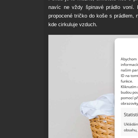
navíc ne vždy špinavé prádlo voní.
propocené tričko do koše s prádlem, 
kde cirkuluje vzduch.
Abychom p
informací
našim par
ID na tom
funkce.
Kliknutím
budou pou
pomocí př
obrazovky
Statist
Ukládání
obsahu, 