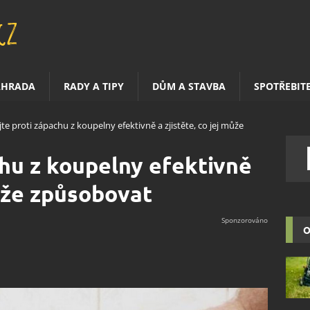
AHRADA
RADY A TIPY
DŮM A STAVBA
SPOTŘEBIT
jte proti zápachu z koupelny efektivně a zjistěte, co jej může
chu z koupelny efektivně
může způsobovat
O