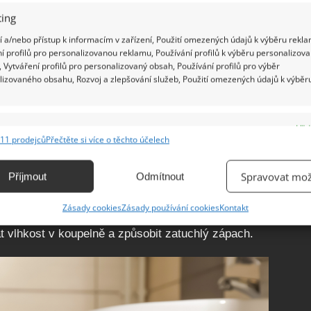
ing
 a/nebo přístup k informacím v zařízení, Použití omezených údajů k výběru rekla
í profilů pro personalizovanou reklamu, Používání profilů k výběru personalizov
 Vytváření profilů pro personalizovaný obsah, Používání profilů pro výběr
lizovaného obsahu, Rozvoj a zlepšování služeb, Použití omezených údajů k výběr
e
Vžd
11 prodejců
Přečtěte si více o těchto účelech
ání a kombinování údajů z jiných zdrojů údajů, Propojení různých zařízení,
kace zařízení na základě automaticky přenášených informací.
Spravovat mož
Příjmout
Odmítnout
mimo koupelnu, pokud není jiná možnost, zapněte
ání přesných údajů o zeměpisné poloze, Identifikace zařízení na
Zásady cookies
Zásady používání cookies
Kontakt
Některé ručníky bývají z materiálů, který hůř usychá
ě aktivně vyžádaných informací.
 vlhkost v koupelně a způsobit zatuchlý zápach.
ění bezpečnosti, předcházení a zjišťování podvodů a
ňování chyb, Poskytování a zobrazování reklamy a obsahu,
Vžd
ní a sdělování voleb ochrany osobních údajů.