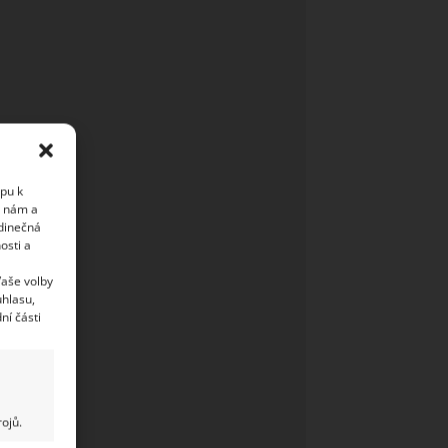
upu k
i nám a
edinečná
osti a
Vaše volby
uhlasu,
ní části
ojů.