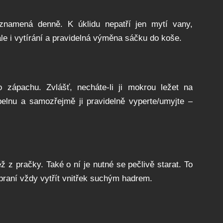
 znamená denně. K úklidu nepatří jen mytí vany,
le i vytírání a pravidelná výměna sáčku do koše.
 zápachu. Zvlášť, necháte-li ji mokrou ležet na
elnu a samozřejmě ji pravidelně vyperte/umyjte –
z pračky. Také o ní je nutné se pečlivě starat. To
 praní vždy vytřít vnitřek suchým hadrem.