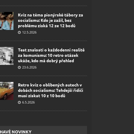
Kvíz na téma pionýrské tábory za
socialismu: Kdo je zažil, bez
problému získá 12 ze 12 bodů
12.5.2026
Test znalostí o každodenní realitě
za komunismu: 10 retro otázek
ukáže, kdo má dobrý přehled
23.6.2026
Retro kvíz o oblíbených autech v
dobách socialismu: Tehdejší řidiči
musí získat 10 z 10 bodů
6.5.2026
HAVÉ NOVINKY