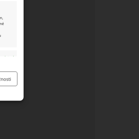
m,
ané
u
y aktivní
nosti
y aktivní