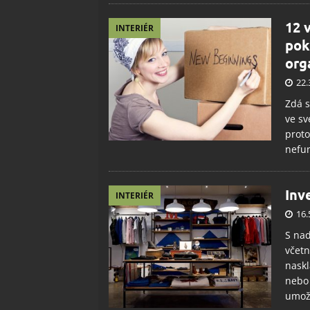
12 
INTERIÉR
pok
org
22.
Zdá s
ve s
proto
nefun
Inv
INTERIÉR
16.
S nad
včetn
naskl
nebo
umož