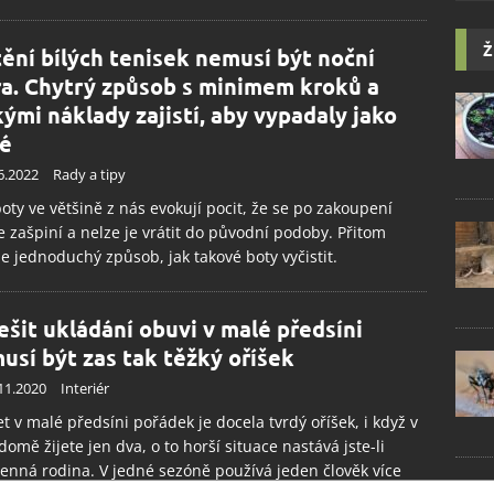
Ž
tění bílých tenisek nemusí být noční
a. Chytrý způsob s minimem kroků a
kými náklady zajistí, aby vypadaly jako
é
6.2022
Rady a tipy
boty ve většině z nás evokují pocit, že se po zakoupení
e zašpiní a nelze je vrátit do původní podoby. Přitom
 jednoduchý způsob, jak takové boty vyčistit.
ešit ukládání obuvi v malé předsíni
usí být zas tak těžký oříšek
11.2020
Interiér
t v malé předsíni pořádek je docela tvrdý oříšek, i když v
domě žijete jen dva, o to horší situace nastává jste-li
lenná rodina. V jedné sezóně používá jeden člověk více