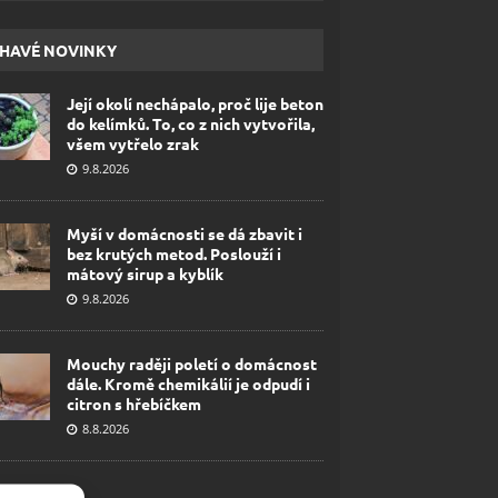
HAVÉ NOVINKY
Její okolí nechápalo, proč lije beton
do kelímků. To, co z nich vytvořila,
všem vytřelo zrak
9.8.2026
Myší v domácnosti se dá zbavit i
bez krutých metod. Poslouží i
mátový sirup a kyblík
9.8.2026
Mouchy raději poletí o domácnost
dále. Kromě chemikálií je odpudí i
citron s hřebíčkem
8.8.2026