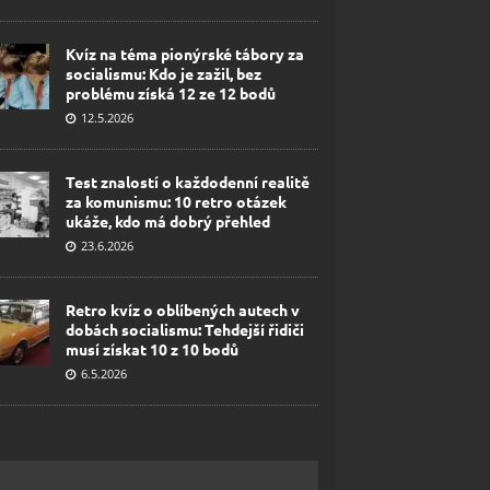
Kvíz na téma pionýrské tábory za
socialismu: Kdo je zažil, bez
problému získá 12 ze 12 bodů
12.5.2026
Test znalostí o každodenní realitě
za komunismu: 10 retro otázek
ukáže, kdo má dobrý přehled
23.6.2026
Retro kvíz o oblíbených autech v
dobách socialismu: Tehdejší řidiči
musí získat 10 z 10 bodů
6.5.2026