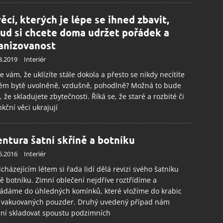
věcí, kterých je lépe se ihned zbavit,
ud si chcete doma udržet pořádek a
anizovanost
3.2019
Interiér
e vám, že uklízíte stále dokola a přesto se nikdy necítíte
vém bytě uvolněně, vzdušně, pohodlně? Možná to bude
, že skladujete zbytečnosti. Říká se, že staré a rozbité či
kční věci ukrajují
entura šatní skříně a botníku
5.2016
Interiér
cházejícím létem si řada lidí dělá revizi svého šatníku
ě botníku. Zimní oblečení nejdříve roztřídíme a
ádáme do úhledných komínků, které vložíme do krabic
 vakuovaných pouzder. Druhý uvedený případ nám
ní skladovat spoustu podzimních