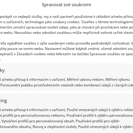
obuvi. Jenže rozházené svršky a obuv nepůsobí zrovna
Spravovat své soukromí
pe. Zvlášť pokud jde po otevření hlavních dveří vidět
tř, což většinou jde. Jenže nový a větší botník to patrně
oskytli co nejlepší služby, my a naši partneři používáme k ukládání a/nebo příst
eší, pokud máte skutečně maličkou předsíň.
m o zařízeních, technologie jako soubory cookies. Souhlas s těmito technologiem
tnerům umožní zpracovávat osobní údaje, jako je chování při procházení nebo j
to webu. Nesouhlas nebo odvolání souhlasu může nepříznivě ovlivnit určité vlastn
y osvědčeným domácím postupům
 níže vyjádřete souhlas s výše uvedeným nebo proveďte podrobnější rozhodnutí. 
dno vyčistíte své boty
žity pouze na tomto webu. Nastavení můžete kdykoli změnit, včetně odvolání so
epínačů v Zásadách cookies nebo kliknutím na tlačítko Spravovat souhlas ve spod
.2020
Rady a tipy
.
nom roce se průměrně recykluje asi 1,7 mil. tun oblečen,
iky
atří i boty, přičemž správná péče o boty je jedním ze
bů, jak by toto množství mohlo být sníženo. Proč neprat
 a/nebo přístup k informacím v zařízení, Měření výkonu reklam, Měření výkonu
v pračce? Není to nelegální, naopak je to velice
Porozumění publiku prostřednictvím statistik nebo kombinací údajů z různých zdr
duché a určitě levnější než využívat služeb čistírny.
é otáčky pračky však mohou obuv poškodit, a tak je třeba
ing
některá základní pravidla. Pokud se budete řídit
 a/nebo přístup k informacím v zařízení, Použití omezených údajů k výběru rekla
dujícími radami, můžete se ze svých oblíbených bot těšit
í profilů pro personalizovanou reklamu, Používání profilů k výběru personalizov
 Vytváření profilů pro personalizovaný obsah, Používání profilů pro výběr
lizovaného obsahu, Rozvoj a zlepšování služeb, Použití omezených údajů k výběr