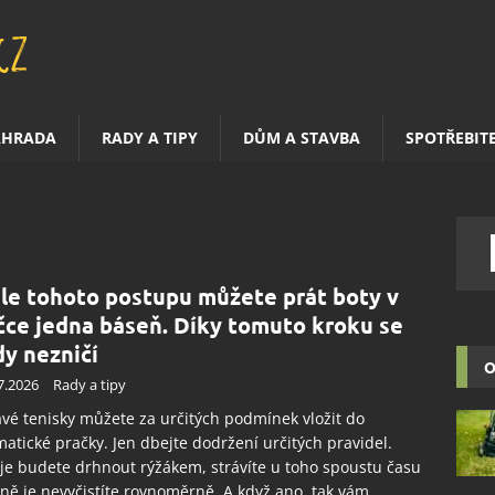
AHRADA
RADY A TIPY
DŮM A STAVBA
SPOTŘEBIT
le tohoto postupu můžete prát boty v
čce jedna báseň. Díky tomuto kroku se
dy nezničí
O
7.2026
Rady a tipy
vé tenisky můžete za určitých podmínek vložit do
atické pračky. Jen dbejte dodržení určitých pravidel.
je budete drhnout rýžákem, strávíte u toho spoustu času
jně je nevyčistíte rovnoměrně. A když ano, tak vám