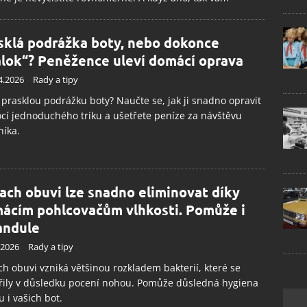
sklá podrážka boty, nebo dokonce
alok“? Peněžence uleví domácí oprava
4.2026
Rady a tipy
prasklou podrážku boty? Naučte se, jak ji snadno opravit
í jednoduchého triku a ušetřete peníze za návštěvu
níka.
ach obuvi lze snadno eliminovat díky
ácím pohlcovačům vlhkosti. Pomůže i
andule
.2026
Rady a tipy
h obuvi vzniká většinou rozkladem bakterií, které se
řily v důsledku pocení nohou. Pomůže důsledná hygiena
 i vašich bot.