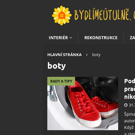
INTERIÉR
REKONSTRUKCE
Z
HLAVNÍ STRÁNKA
boty
boty
Pod
RADY A TIPY
pra
nik
31.
Špina
autom
Když 
a ste