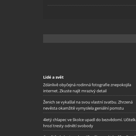
Lidé a svět
Zdánlivě obyčejná rodinná fotografie znepokojila
internet. Zkuste najít mrazivý detail
Ženich se vykašlal na svou vlastní svatbu. Zhrzená
nevěsta okamžitě vymyslela geniální pomstu
4letý chlapec ve školce upadl do bezvědomí. Učitel
hrozí tresty odnětí svobody