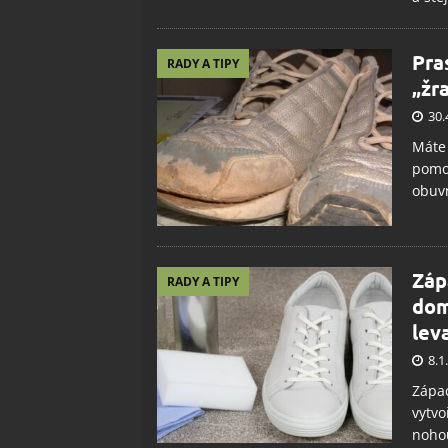
Pra
RADY A TIPY
„žr
30.
Máte 
pomoc
obuv
Záp
RADY A TIPY
dom
lev
8.1
Zápac
vytvo
nohou