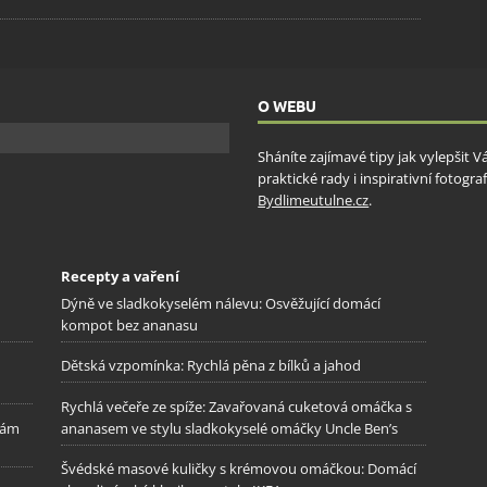
O WEBU
Sháníte zajímavé tipy jak vylepšit 
praktické rady i inspirativní fotog
Bydlimeutulne.cz
.
Recepty a vaření
Dýně ve sladkokyselém nálevu: Osvěžující domácí
kompot bez ananasu
Dětská vzpomínka: Rychlá pěna z bílků a jahod
Rychlá večeře ze spíže: Zavařovaná cuketová omáčka s
kám
ananasem ve stylu sladkokyselé omáčky Uncle Ben’s
Švédské masové kuličky s krémovou omáčkou: Domácí