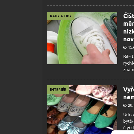
Čiš
RADY A TIPY
můr
níz
nov
15.
Bílé 
rychl
známe
Vyř
INTERIÉR
nem
29.
Udrže
bytě/
čtyřč