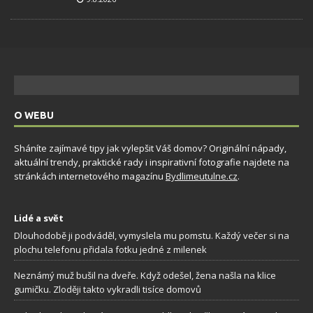
O WEBU
Sháníte zajímavé tipy jak vylepšit Váš domov? Originální nápady,
aktuální trendy, praktické rady i inspirativní fotografie najdete na
stránkách internetového magazínu
Bydlimeutulne.cz
.
Lidé a svět
Dlouhodobě ji podváděl, vymyslela mu pomstu. Každý večer si na
plochu telefonu přidala fotku jedné z milenek
Neznámý muž bušil na dveře. Když odešel, žena našla na klice
gumičku. Zloději takto vykradli tisíce domovů