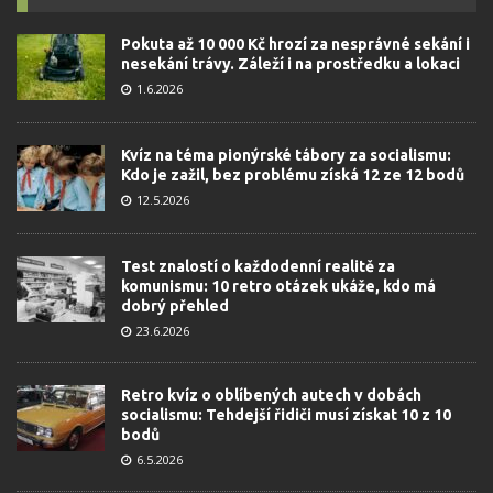
Pokuta až 10 000 Kč hrozí za nesprávné sekání i
nesekání trávy. Záleží i na prostředku a lokaci
1.6.2026
Kvíz na téma pionýrské tábory za socialismu:
Kdo je zažil, bez problému získá 12 ze 12 bodů
12.5.2026
Test znalostí o každodenní realitě za
komunismu: 10 retro otázek ukáže, kdo má
dobrý přehled
23.6.2026
Retro kvíz o oblíbených autech v dobách
socialismu: Tehdejší řidiči musí získat 10 z 10
bodů
6.5.2026