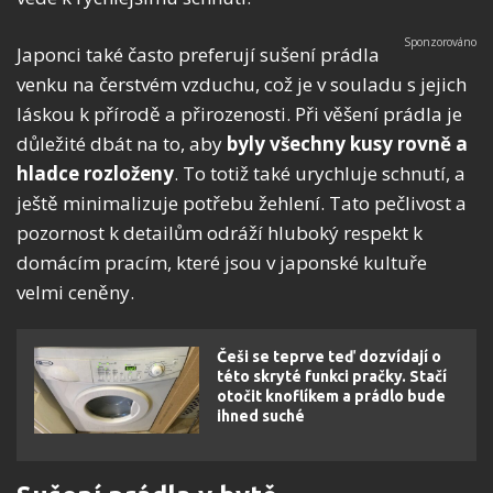
Japonci také často preferují sušení prádla
venku na čerstvém vzduchu, což je v souladu s jejich
láskou k přírodě a přirozenosti. Při věšení prádla je
důležité dbát na to, aby
byly všechny kusy rovně a
hladce rozloženy
. To totiž také urychluje schnutí, a
ještě minimalizuje potřebu žehlení. Tato pečlivost a
pozornost k detailům odráží hluboký respekt k
domácím pracím, které jsou v japonské kultuře
velmi ceněny.
Češi se teprve teď dozvídají o
této skryté funkci pračky. Stačí
otočit knoflíkem a prádlo bude
ihned suché