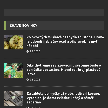
ŽHAVÉ NOVINKY
Po ovocných muškách nezbyde ani stopa. Hravě
je odpudí i jablečný ocet a přípravek na mytí
nádobí
9.8.2026
Díky chytrému zavlažovacímu systému bude o
zahrádku postaráno. Hlavní roli hrají plastové
lahve
9.8.2026
Za tablety do myčky už v obchodě ani korunu.
Vyrobit si je doma zvládne každý a téměř
zadarmo
9.8.2026