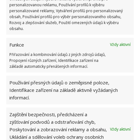
personalizovanou reklamu, Používání profilů k výběru
personalizované reklamy, Vytváření profilů pro personalizovaný
obsah, Používání profilů pro výběr personalizovaného obsahu,
Rozvoj a zlepšování služeb, Použití omezených údajů k výběru
obsahu.
Funkce
Vždy aktivní
Přiřazování a kombinování údajů z jiných zdrojů údajů,
Propojení různých zařízení, Identifikace zařízení na
základě automaticky přenášených informací.
Používání přesných údajů o zeměpisné poloze,
Identifikace zařízení na základě aktivně vyžádaných
informací.
BYT
JAPONSKO
SUŠENÍ
SUŠENÍ PRÁDLA
Zajištění bezpečnosti, předcházení a
zjišťování podvodů a odstraňování chyb,
Přidejte svůj názor
Poskytování a zobrazování reklamy a obsahu,
Vždy aktivní
KOMENTOVAT
Ukládání a sdělování voleb ochrany osobních