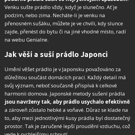
Venku sušte prádlo vždy, když je slunečno. Ať je
podzim, nebo zima. Necháte-li je venku na
přenosném sušáku, můžete je ve chvíli, kdy slunce
zajde, přenést do bytu či na jiné vhodné místo, radí
na webu Genialne.
Jak věší a suší prádlo Japonci
Umění věšet prádlo je v Japonsku považováno za
důležitou součást domácích prací. Každý detail má
svůj význam, neboť současně přispívá k celkové
harmonii domova. Japonské metody sušení prádla
jsou navrženy tak, aby prádlo usychalo efektivně
a zároveň zůstalo hebké a voňavé. Důraz se klade na
to, aby mezi jednotlivými kusy prádla byl dostatečný
prostor. Tak je zaručené lepší proudění vzduchu, což
vede k rychlejšímu schnutí.