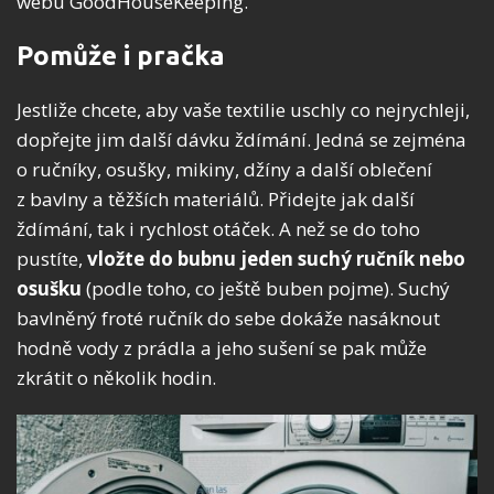
webu GoodHouseKeeping.
Pomůže i pračka
Jestliže chcete, aby vaše textilie uschly co nejrychleji,
dopřejte jim další dávku ždímání. Jedná se zejména
o ručníky, osušky, mikiny, džíny a další oblečení
z bavlny a těžších materiálů. Přidejte jak další
ždímání, tak i rychlost otáček. A než se do toho
pustíte,
vložte do bubnu jeden suchý ručník nebo
osušku
(podle toho, co ještě buben pojme). Suchý
bavlněný froté ručník do sebe dokáže nasáknout
hodně vody z prádla a jeho sušení se pak může
zkrátit o několik hodin.