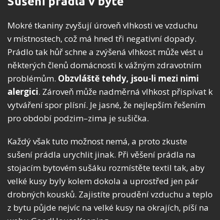
Sušení prádla v bytě
Mokré tkaniny zvyšují úroveň vlhkosti ve vzduchu
v místnostech, což má hned tři negativní dopady.
Prádlo tak hůř schne a zvýšená vlhkost může vést u
některých členů domácnosti k vážným zdravotním
problémům.
Obzvláště tehdy, jsou-li mezi nimi
alergici
. Zároveň může nadměrná vlhkost přispívat k
vytváření spor plísní. Je jasné, že nejlepším řešením
pro období podzim–zima je sušička.
Každý však tuto možnost nemá, a proto zkuste
sušení prádla urychlit jinak. Při věšení prádla na
stojacím bytovém sušáku rozmístěte textil tak, aby
velké kusy byly kolem dokola a uprostřed jen pár
drobných kousků. Zajistíte proudění vzduchu a teplo
z bytu půjde nejvíc na velké kusy na okrajích, píší na