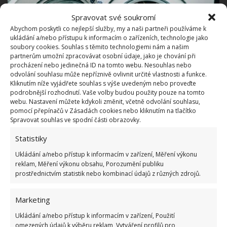
Spravovat své soukromí
Abychom poskytli co nejlepší služby, my a naši partneři používáme k
ukládání a/nebo přístupu k informacím o zařízeních, technologie jako
soubory cookies. Souhlas s těmito technologiemi nám a našim
partnerům umožní zpracovávat osobní údaje, jako je chování při
procházení nebo jedinečná ID na tomto webu. Nesouhlas nebo
odvolání souhlasu může nepříznivě ovlivnit určité vlastnosti a funkce.
Kliknutím níže vyjádřete souhlas s výše uvedeným nebo proveďte
Fotografie: Pixabay
podrobnější rozhodnutí. Vaše volby budou použity pouze na tomto
webu. Nastavení můžete kdykoli změnit, včetně odvolání souhlasu,
Dejte si však pozor na jemné textilie, jako jsou
pomocí přepínačů v Zásadách cookies nebo kliknutím na tlačítko
Spravovat souhlas ve spodní části obrazovky.
dámské halenky, spodní prádlo, záclony a další.
Tady by přílišným ždímáním
mohlo dojít
Statistiky
k poškození vláken
i tvaru oděvu. Na
Ukládání a/nebo přístup k informacím v zařízení, Měření výkonu
reklam, Měření výkonu obsahu, Porozumění publiku
BydlímeÚtulně jsme psali také o tom, jak při praní
prostřednictvím statistik nebo kombinací údajů z různých zdrojů.
docílíte toho, aby vaše
ručníky byly jemné
a hebké.
Marketing
Ukládání a/nebo přístup k informacím v zařízení, Použití
omezených údajů k výběru reklam, Vytváření profilů pro