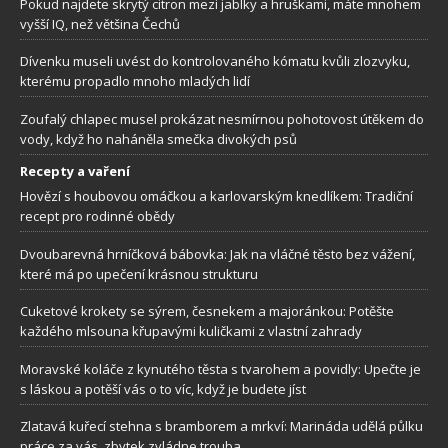
Pokud najdete skrytý citron mezi jablky a hruškami, máte mnohem
vyšší IQ, než většina Čechů
Dívenku museli uvést do kontrolovaného kómatu kvůli zlozvyku,
kterému propadlo mnoho mladých lidí
Zoufalý chlapec musel prokázat nesmírnou pohotovost útěkem do
vody, když ho naháněla smečka divokých psů
Recepty a vaření
Hovězí s houbovou omáčkou a karlovarským knedlíkem: Tradiční
recept pro rodinné obědy
Dvoubarevná hrníčková bábovka: Jak na vláčné těsto bez vážení,
které má po upečení krásnou strukturu
Cuketové krokety se sýrem, česnekem a majoránkou: Potěšte
každého mlsouna křupavými kuličkami z vlastní zahrady
Moravské koláče z kynutého těsta s tvarohem a povidly: Upečte je
s láskou a potěší vás o to víc, když je budete jíst
Zlatavá kuřecí stehna s bramborem a mrkví: Marináda udělá půlku
práce za vás, zbytek zvládne trouba