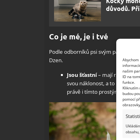
Kočky moho
důvodů. Pří
Co je mé, je i tvé
Podle odborníků psi svým páníčkům nos
Dzen.
Abychom p
informací
našim par
Jsou šťastní
– mají radost, že 
ID na tom
funkce.
svou náklonost, a to nejen ce
Kliknutím
právě i tímto prostým gestem
budou pou
pomocí př
obrazovky
Statist
Ukládání
obsahu, 