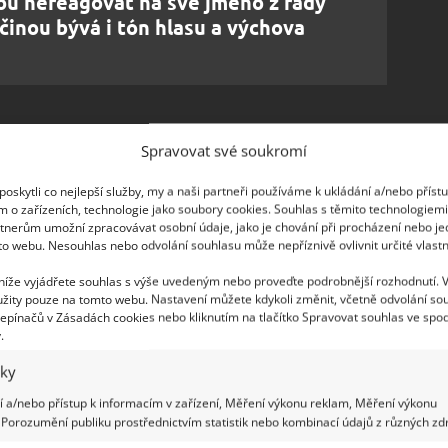
u nereagovat na své jméno z řady
činou bývá i tón hlasu a výchova
Spravovat své soukromí
í své hračky ze tří důvodů, jak shrnul portál
oskytli co nejlepší služby, my a naši partneři používáme k ukládání a/nebo příst
m o zařízeních, technologie jako soubory cookies. Souhlas s těmito technologiem
tnerům umožní zpracovávat osobní údaje, jako je chování při procházení nebo j
jste se vrátili domů a zkrátka a dobře vám vyjadřují
to webu. Nesouhlas nebo odvolání souhlasu může nepříznivě ovlivnit určité vlastn
lým postojem svého těla a vrtěním ocasem, ale
 níže vyjádřete souhlas s výše uvedeným nebo proveďte podrobnější rozhodnutí. 
.
žity pouze na tomto webu. Nastavení můžete kdykoli změnit, včetně odvolání so
epínačů v Zásadách cookies nebo kliknutím na tlačítko Spravovat souhlas ve spod
.
iky
 a/nebo přístup k informacím v zařízení, Měření výkonu reklam, Měření výkonu
Porozumění publiku prostřednictvím statistik nebo kombinací údajů z různých zdr