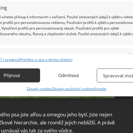
ing
 a/nebo přístup k informacím v zařízení, Použití omezených údajů k výběru rekla
í profilů pro personalizovanou reklamu, Používání profilů k výběru personalizov
 Vytváření profilů pro personalizovaný obsah, Používání profilů pro výběr
lizovaného obsahu, Rozvoj a zlepšování služeb, Použití omezených údajů k výběr
e
Vžd
11 prodejců
Přečtěte si více o těchto účelech
ání a kombinování údajů z jiných zdrojů údajů, Propojení různých zařízení,
kace zařízení na základě automaticky přenášených informací.
Spravovat mož
Příjmout
Odmítnout
ání přesných údajů o zeměpisné poloze, Identifikace zařízení na
Zásady cookies
Zásady používání cookies
Kontakt
ě aktivně vyžádaných informací.
ění bezpečnosti, předcházení a zjišťování podvodů a
vého psa jste alfou a omegou jeho bytí. Jste nejen
ňování chyb, Poskytování a zobrazování reklamy a obsahu,
Vžd
kové hierarchie, ale rovněž jejich nebližší. A právě
ní a sdělování voleb ochrany osobních údajů.
uznávají vás tak za svého vůdce.