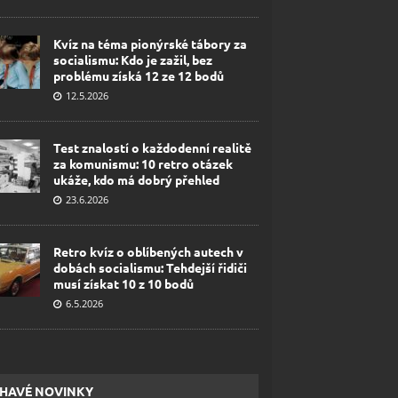
Kvíz na téma pionýrské tábory za
socialismu: Kdo je zažil, bez
problému získá 12 ze 12 bodů
12.5.2026
Test znalostí o každodenní realitě
za komunismu: 10 retro otázek
ukáže, kdo má dobrý přehled
23.6.2026
Retro kvíz o oblíbených autech v
dobách socialismu: Tehdejší řidiči
musí získat 10 z 10 bodů
6.5.2026
HAVÉ NOVINKY