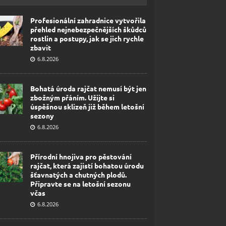
Profesionální zahradnice vytvořila
přehled nejnebezpečnějších škůdců
rostlin a postupy, jak se jich rychle
zbavit
6.8.2026
Bohatá úroda rajčat nemusí být jen
zbožným přáním. Užijte si
úspěšnou sklizeň již během letošní
sezony
6.8.2026
Přírodní hnojiva pro pěstování
rajčat, která zajistí bohatou úrodu
šťavnatých a chutných plodů.
Připravte se na letošní sezonu
včas
6.8.2026