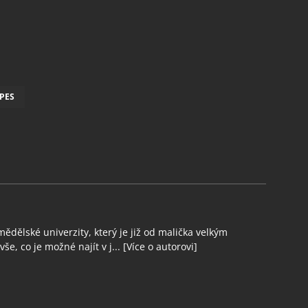
PES
ědělské univerzity, který je již od malička velkým
še, co je možné najít v j...
[Více o autorovi]