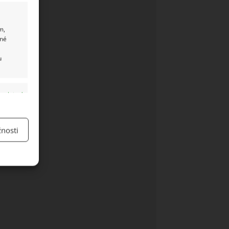
m,
ané
u
y aktivní
nosti
y aktivní