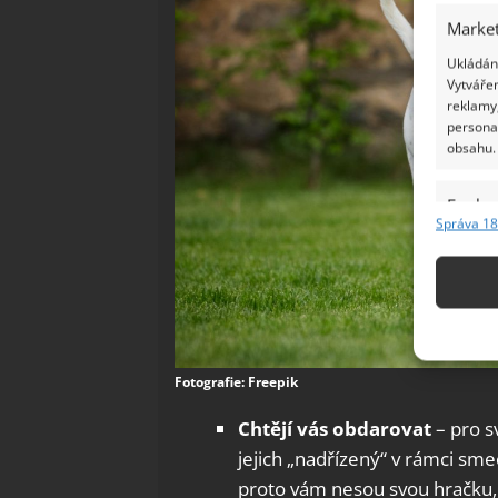
Market
Ukládání
Vytvářen
reklamy,
persona
obsahu.
Funkc
Správa 18
Přiřazov
Identifi
Použív
základ
Fotografie: Freepik
Zajišt
Chtějí vás obdarovat
– pro s
odstra
jejich „nadřízený“ v rámci smeč
Ukládá
proto vám nesou svou hračku, 