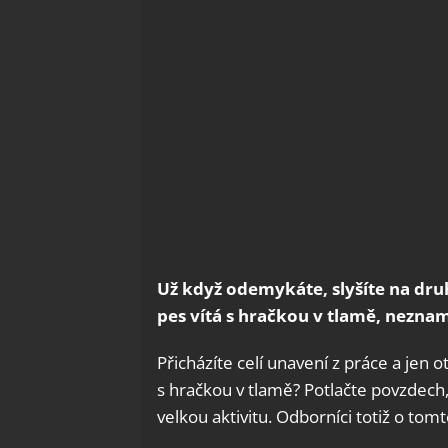
Už když odemykáte, slyšíte na druh
pes vítá s hračkou v tlamě, neznam
Přicházíte celí unavení z práce a jen 
s hračkou v tlamě? Potlačte povzdech,
velkou aktivitu. Odborníci totiž o tomto