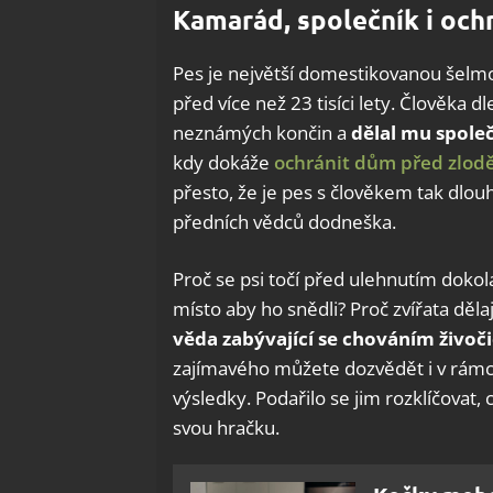
Kamarád, společník i och
Pes je největší domestikovanou šelm
před více než 23 tisíci lety. Člověka
neznámých končin a
dělal mu spole
kdy dokáže
ochránit dům před zlodě
přesto, že je pes s člověkem tak dlo
předních vědců dodneška.
Proč se psi točí před ulehnutím dokol
místo aby ho snědli? Proč zvířata děla
věda zabývající se chováním živoč
zajímavého můžete dozvědět i v rámci
výsledky. Podařilo se jim rozklíčova
svou hračku.