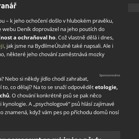
ranář
ou – k jeho ochočení došlo v hlubokém pravěku,
 dle webu Deník doprovázel na jeho poutích do
čnost a ochraňoval ho
. Což vlastně dělá i dnes,
ji
, jak jsme na BydlímeÚtulně také napsali. Ale i
uho, některé jeho chování zaměstnává mozky
a? Nebo si někdy jídlo chodí zahrabat,
jí to, co dělají? Na to se snaží odpovědět
etologie,
ichů
. O chování konkrétně psů se pak něco
 kynologie. A „psychologové“ psů hlásí zajímavé
t, co znamená, když vám pes po příchodu domů nosí