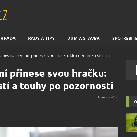
AHRADA
RADY A TIPY
DŮM A STAVBA
SPOTŘEBIT
 pes na přivítání přinese svou hračku: Jde i o známku štěstí a
ní přinese svou hračku:
stí a touhy po pozornosti
O