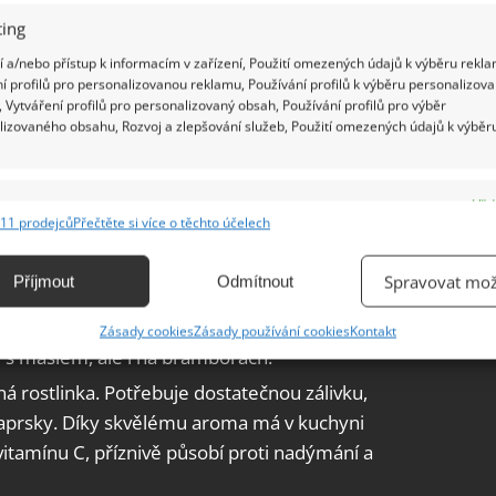
ing
 a/nebo přístup k informacím v zařízení, Použití omezených údajů k výběru rekla
í profilů pro personalizovanou reklamu, Používání profilů k výběru personalizov
 Vytváření profilů pro personalizovaný obsah, Používání profilů pro výběr
lizovaného obsahu, Rozvoj a zlepšování služeb, Použití omezených údajů k výběr
e
Vžd
11 prodejců
Přečtěte si více o těchto účelech
tlo. Potřebuje dostatek vody. Oceníte ji v salátech,
ání a kombinování údajů z jiných zdrojů údajů, Propojení různých zařízení,
chlebu s rajčetem, ale i jako čaj.
kace zařízení na základě automaticky přenášených informací.
Spravovat mož
Příjmout
Odmítnout
 a světlo. Při střihání pažitky ji nechávejte
ání přesných údajů o zeměpisné poloze, Identifikace zařízení na
entimetrů), aby mohla dorůst. Chutnat vám bude
Zásady cookies
Zásady používání cookies
Kontakt
ě aktivně vyžádaných informací.
u s máslem, ale i na bramborách.
á rostlinka. Potřebuje dostatečnou zálivku,
ění bezpečnosti, předcházení a zjišťování podvodů a
aprsky. Díky skvělému aroma má v kuchyni
ňování chyb, Poskytování a zobrazování reklamy a obsahu,
Vžd
vitamínu C, příznivě působí proti nadýmání a
ní a sdělování voleb ochrany osobních údajů.