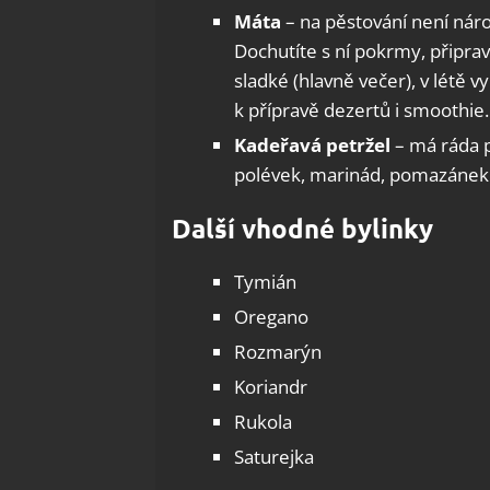
Máta
– na pěstování není nároč
Dochutíte s ní pokrmy, připrav
sladké (hlavně večer), v létě v
k přípravě dezertů i smoothie.
Kadeřavá petržel
– má ráda p
polévek, marinád, pomazánek. 
Další vhodné bylinky
Tymián
Oregano
Rozmarýn
Koriandr
Rukola
Saturejka