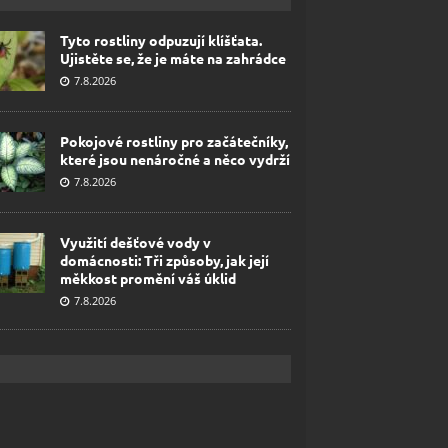
Tyto rostliny odpuzují klíšťata.
Ujistěte se, že je máte na zahrádce
7.8.2026
Pokojové rostliny pro začátečníky,
které jsou nenáročné a něco vydrží
7.8.2026
Využití dešťové vody v
domácnosti: Tři způsoby, jak její
měkkost promění váš úklid
7.8.2026