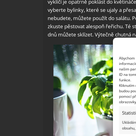
vyklíčí je opatrně poklást do květiná
vyberte bylinky, které se ujaly a přes
nebudete, můžete použít do salátu. P
zkuste pěstovat alespoň řeřichu. Té st
dnů můžete sklízet. Výtečně chutná na 
Abychom p
informací
našim par
ID na tom
funkce.
Kliknutím
budou pou
pomocí př
obrazovky
Statist
Ukládání
obsahu, 