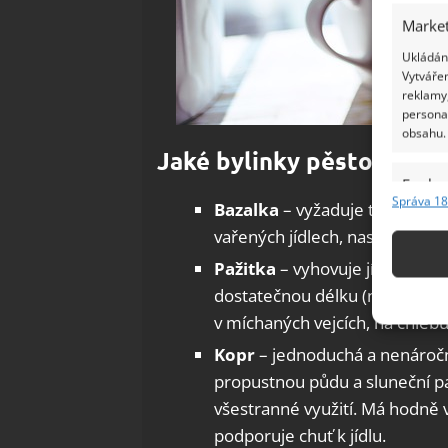
Market
Ukládání
Vytvářen
reklamy,
persona
obsahu.
Jaké bylinky pěstovat?
Funkc
Správa 18
Bazalka
– vyžaduje teplo a svě
Přiřazov
vařených jídlech, nasekanou na 
Identifi
Pažitka
– vyhovuje jí spíš chlad
Použív
dostatečnou délku (několik c
základ
v míchaných vejcích, na chleb
Kopr
– jednoduchá a nenáročn
Zajišt
propustnou půdu a sluneční p
odstra
všestranné využití. Má hodně 
Ukládá
podporuje chuť k jídlu.