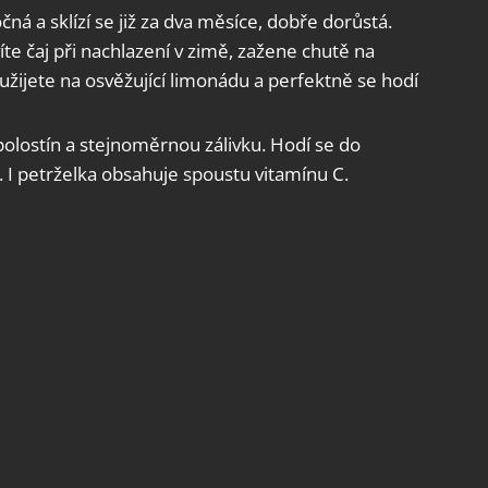
ná a sklízí se již za dva měsíce, dobře dorůstá.
íte čaj při nachlazení v zimě, zažene chutě na
yužijete na osvěžující limonádu a perfektně se hodí
olostín a stejnoměrnou zálivku. Hodí se do
I petrželka obsahuje spoustu vitamínu C.