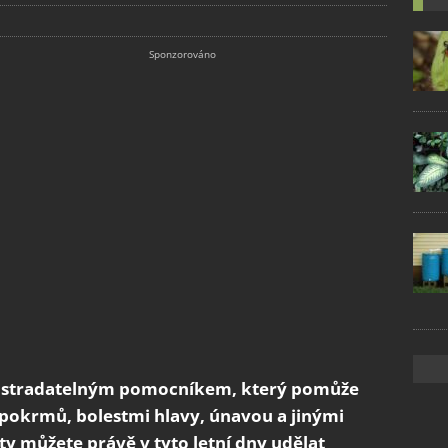
epostradatelným pomocníkem, který pomůže
 pokrmů, bolestmi hlavy, únavou a jinými
y můžete právě v tyto letní dny udělat