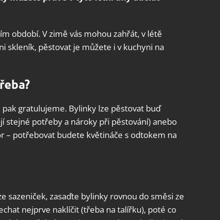
ím období. V zimě vás mohou zahřát, v létě
i skleník, pěstovat je můžete i v kuchyni na
třeba?
 pak gratulujeme. Bylinky lze pěstovat buď
í stejné potřeby a nároky při pěstování) anebo
zor – potřebovat budete květináče s odtokem na
ze sazeniček, zasaďte bylinky rovnou do směsi ze
hat nejprve naklíčit (třeba na talířku), poté co