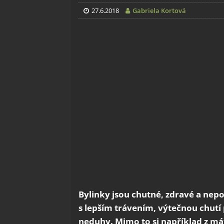
27.6.2018
Gabriela Kortová
Bylinky jsou chutné, zdravé a n
s lepším trávením, výtečnou chutí
neduhy. Mimo to si například z mát