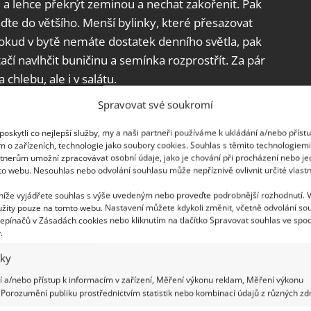
če a lehce překrýt zeminou a nechat zakořenit. Pak
aďte do většího. Menší bylinky, které přesazovat
okud v bytě nemáte dostatek denního světla, pak
ačí navlhčit buničinu a semínka rozprostřít. Za pár
chlebu, ale i v salátu.
Spravovat své soukromí
oskytli co nejlepší služby, my a naši partneři používáme k ukládání a/nebo příst
m o zařízeních, technologie jako soubory cookies. Souhlas s těmito technologiem
tnerům umožní zpracovávat osobní údaje, jako je chování při procházení nebo j
to webu. Nesouhlas nebo odvolání souhlasu může nepříznivě ovlivnit určité vlastn
 níže vyjádřete souhlas s výše uvedeným nebo proveďte podrobnější rozhodnutí. 
žity pouze na tomto webu. Nastavení můžete kdykoli změnit, včetně odvolání so
epínačů v Zásadách cookies nebo kliknutím na tlačítko Spravovat souhlas ve spod
.
iky
 a/nebo přístup k informacím v zařízení, Měření výkonu reklam, Měření výkonu
Porozumění publiku prostřednictvím statistik nebo kombinací údajů z různých zdr