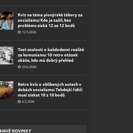
Kvíz na téma pionýrské tábory za
socialismu: Kdo je zažil, bez
problému získá 12 ze 12 bodů
12.5.2026
Test znalostí o každodenní realitě
za komunismu: 10 retro otázek
ukáže, kdo má dobrý přehled
23.6.2026
Retro kvíz o oblíbených autech v
dobách socialismu: Tehdejší řidiči
musí získat 10 z 10 bodů
6.5.2026
HAVÉ NOVINKY