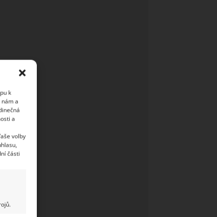
upu k
i nám a
edinečná
osti a
Vaše volby
uhlasu,
ní části
ojů.