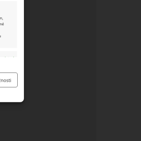
m,
ané
u
y aktivní
nosti
y aktivní