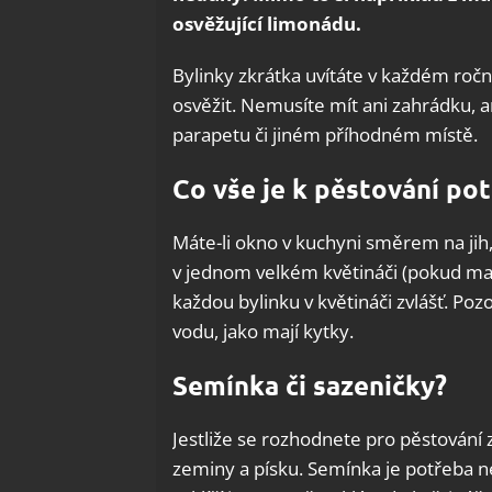
osvěžující limonádu.
Bylinky zkrátka uvítáte v každém ročn
osvěžit. Nemusíte mít ani zahrádku, an
parapetu či jiném příhodném místě.
Co vše je k pěstování po
Máte-li okno v kuchyni směrem na jih,
v jednom velkém květináči (pokud maj
každou bylinku v květináči zvlášť. Po
vodu, jako mají kytky.
Semínka či sazeničky?
Jestliže se rozhodnete pro pěstování 
zeminy a písku. Semínka je potřeba nec