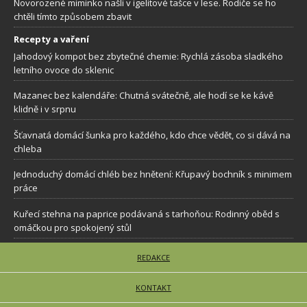
Novorozené miminko našli v igelitové tašce v lese. Rodiče se ho
chtěli tímto způsobem zbavit
Recepty a vaření
Jahodový kompot bez zbytečné chemie: Rychlá zásoba sladkého
letního ovoce do sklenic
Mazanec bez kalendáře: Chutná svátečně, ale hodí se ke kávě
klidně i v srpnu
Šťavnatá domácí šunka pro každého, kdo chce vědět, co si dává na
chleba
Jednoduchý domácí chléb bez hnětení: Křupavý bochník s minimem
práce
Kuřecí stehna na paprice podávaná s tarhoňou: Rodinný oběd s
omáčkou pro spokojený stůl
REDAKCE
KONTAKT