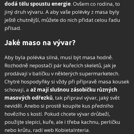
dodá tělu spoustu energie
. Ovšem co rodina, to
jiný druh vývaru. A aby vaše polévky z masa byly
ještě chutnější, můžete do nich přidat celou řadu
přísad.
Jaké maso na vývar?
Aby byla polévka silná, musí být masa hodně.
Rozhodně nepostačí pár kuřecích skeletů, jak je
prodávají v balíčku v některých supermarketech.
Chytré hospodyňky si vždy při přípravě masa kousek
schovají, a
až mají slušnou zásobičku různých
masových odřezků
, tak připraví vývar, jaký svět
neviděl. Anebo si prostě koupíte kus předního
hovězího s kostí. Pokud chcete vývar drůbeží,
použijte slepici, kuře, ale i třeba kachnu, perličku
nebo krůtu, radí web KobietaInteria.