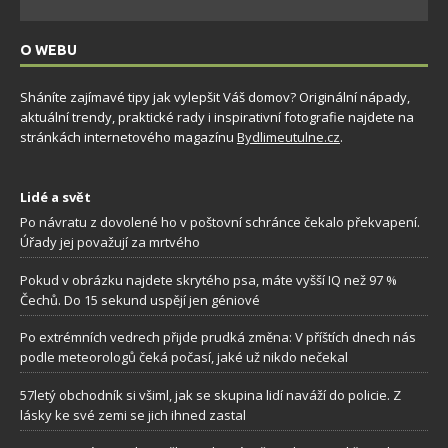
O WEBU
Sháníte zajímavé tipy jak vylepšit Váš domov? Originální nápady,
aktuální trendy, praktické rady i inspirativní fotografie najdete na
stránkách internetového magazínu
Bydlimeutulne.cz
.
Lidé a svět
Po návratu z dovolené ho v poštovní schránce čekalo překvapení.
Úřady jej považují za mrtvého
Pokud v obrázku najdete skrytého psa, máte vyšší IQ než 97 %
Čechů. Do 15 sekund uspějí jen géniové
Po extrémních vedrech přijde prudká změna: V příštích dnech nás
podle meteorologů čeká počasí, jaké už nikdo nečekal
57letý obchodník si všiml, jak se skupina lidí naváží do policie. Z
lásky ke své zemi se jich ihned zastal