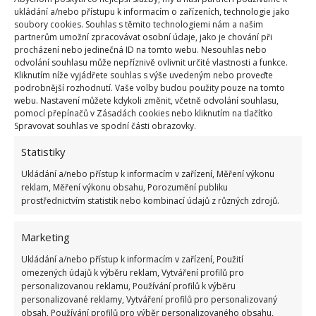
jen silný
masový vývar, zeleninu do polévky si
ukládání a/nebo přístupu k informacím o zařízeních, technologie jako
soubory cookies. Souhlas s těmito technologiemi nám a našim
uvaří samostatně
. Kdo si předem maso a kosti
partnerům umožní zpracovávat osobní údaje, jako je chování při
předpéká, může předpéct i zeleninu. Připravujete
procházení nebo jedinečná ID na tomto webu. Nesouhlas nebo
odvolání souhlasu může nepříznivě ovlivnit určité vlastnosti a funkce.
masový vývar také dostatečně dlouhou dobu? Je
Kliknutím níže vyjádřete souhlas s výše uvedeným nebo proveďte
zapotřebí ho spíš pomalu táhnout než nechat
podrobnější rozhodnutí. Vaše volby budou použity pouze na tomto
webu. Nastavení můžete kdykoli změnit, včetně odvolání souhlasu,
prudký var. Na BydlímeÚtulně jsme vám také
pomocí přepínačů v Zásadách cookies nebo kliknutím na tlačítko
doporučili, jak si můžete
vylepšit bramborovou kaši
.
Spravovat souhlas ve spodní části obrazovky.
Statistiky
Zdroje:
KobietaInteria
,
RecipeTinEats
,
Odborná
Ukládání a/nebo přístup k informacím v zařízení, Měření výkonu
studie
reklam, Měření výkonu obsahu, Porozumění publiku
prostřednictvím statistik nebo kombinací údajů z různých zdrojů.
Marketing
Ukládání a/nebo přístup k informacím v zařízení, Použití
omezených údajů k výběru reklam, Vytváření profilů pro
personalizovanou reklamu, Používání profilů k výběru
personalizované reklamy, Vytváření profilů pro personalizovaný
obsah, Používání profilů pro výběr personalizovaného obsahu,