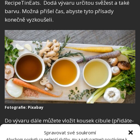
RecipeTinEats. Dodá vývaru určitou svěžest a také
barvu. Možná přišel čas, abyste tyto přísady
konečně vyzkoušeli.
Fotografie: Pixabay
Do vývaru dále můžete vložit kousek cibule (přidáte-
li ji se slupkou, bude mít vývar nazlátlou barvu),
Spravovat své soukromí
stroužek česneku a kořenovou zeleninu. Kdo chce mít
Abychom poskytli co nejlepší služby, my a naši partneři používáme k