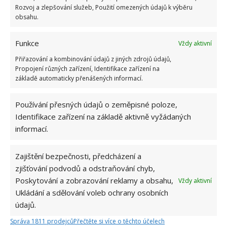
Rozvoj a zlepšování služeb, Použití omezených údajů k výběru
obsahu.
Funkce
Vždy aktivní
Přiřazování a kombinování údajů z jiných zdrojů údajů,
Propojení různých zařízení, Identifikace zařízení na
základě automaticky přenášených informací.
Používání přesných údajů o zeměpisné poloze,
Identifikace zařízení na základě aktivně vyžádaných
RADY A TIPY
VAŘENÍ
VÝVAR
informací.
Přidejte svůj názor
Zajištění bezpečnosti, předcházení a
zjišťování podvodů a odstraňování chyb,
KOMENTOVAT
Poskytování a zobrazování reklamy a obsahu,
Vždy aktivní
Ukládání a sdělování voleb ochrany osobních
Hana Musilová
údajů.
Do redakce Bydlimeutulne.cz se
Správa 1811 prodejců
Přečtěte si více o těchto účelech