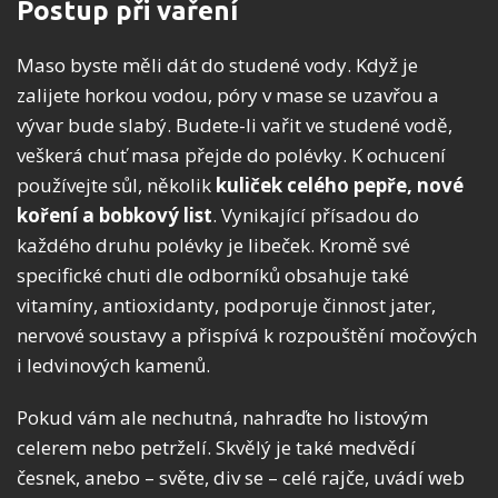
Postup při vaření
Maso byste měli dát do studené vody. Když je
zalijete horkou vodou, póry v mase se uzavřou a
vývar bude slabý. Budete-li vařit ve studené vodě,
veškerá chuť masa přejde do polévky. K ochucení
používejte sůl, několik
kuliček celého pepře, nové
koření a bobkový list
. Vynikající přísadou do
každého druhu polévky je libeček. Kromě své
specifické chuti dle odborníků obsahuje také
vitamíny, antioxidanty, podporuje činnost jater,
nervové soustavy a přispívá k rozpouštění močových
i ledvinových kamenů.
Pokud vám ale nechutná, nahraďte ho listovým
celerem nebo petrželí. Skvělý je také medvědí
česnek, anebo – světe, div se – celé rajče, uvádí web