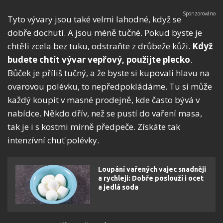
Tyto vývary jsou také velmi lahodné, když se
dobře dochutí. A jsou méně tučné. Pokud byste je
chtěli zcela bez tuku, odstraňte z drůbeže kůži.
Když
budete chtít vývar vepřový, použijte plecko
.
Bůček je příliš tučný, a že byste si kupovali hlavu na
ovarovou polévku, to nepředpokládáme. Tu si může
každý koupit v masné prodejně, kde často bývá v
nabídce. Někdo dřív, než se pustí do vaření masa,
tak je i s kostmi mírně předpeče. Získáte tak
intenzívní chuť polévky.
Loupání vařených vajec snadněji
a rychleji: Dobře poslouží i ocet
a jedlá soda