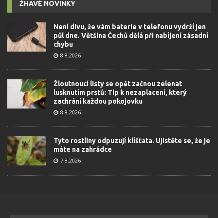
ŽHAVÉ NOVINKY
Není divu, že vám baterie v telefonu vydrží jen
půl dne. Většina Čechů dělá při nabíjení zásadní
chybu
8.8.2026
Žloutnoucí listy se opět začnou zelenat
lusknutím prstů: Tip k nezaplacení, který
zachrání každou pokojovku
8.8.2026
Tyto rostliny odpuzují klíšťata. Ujistěte se, že je
máte na zahrádce
7.8.2026