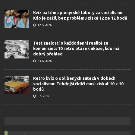
Kvíz na téma pionýrské tábory za socialismu:
Kdo je zažil, bez problému získá 12 ze 12 bodů
12.5.2026
Test znalostí o každodenní realitě za
komunismu: 10 retro otázek ukáže, kdo má
dobrý přehled
23.6.2026
Retro kvíz o oblíbených autech v dobách
socialismu: Tehdejší řidiči musí získat 10 z 10
bodů
6.5.2026