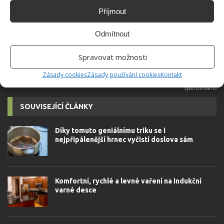
přidala během svých studií a práce
Příjmout
redaktorky ji tak nadchla, že se
rozhodla zůstat. Její v...
[Více o
Odmítnout
autorovi]
Spravovat možnosti
Zásady cookies
Zásady používání cookies
Kontakt
SOUVISEJÍCÍ ČLÁNKY
Díky tomuto geniálnímu triku se i
nejpřipálenější hrnec vyčistí doslova sám
Komfortní, rychlé a levné vaření na indukční
varné desce