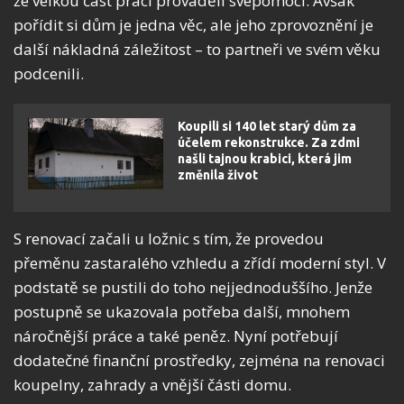
že velkou část prací prováděli svépomocí. Avšak
pořídit si dům je jedna věc, ale jeho zprovoznění je
další nákladná záležitost – to partneři ve svém věku
podcenili.
Koupili si 140 let starý dům za
účelem rekonstrukce. Za zdmi
našli tajnou krabici, která jim
změnila život
S renovací začali u ložnic s tím, že provedou
přeměnu zastaralého vzhledu a zřídí moderní styl. V
podstatě se pustili do toho nejjednoduššího. Jenže
postupně se ukazovala potřeba další, mnohem
náročnější práce a také peněz. Nyní potřebují
dodatečné finanční prostředky, zejména na renovaci
koupelny, zahrady a vnější části domu.