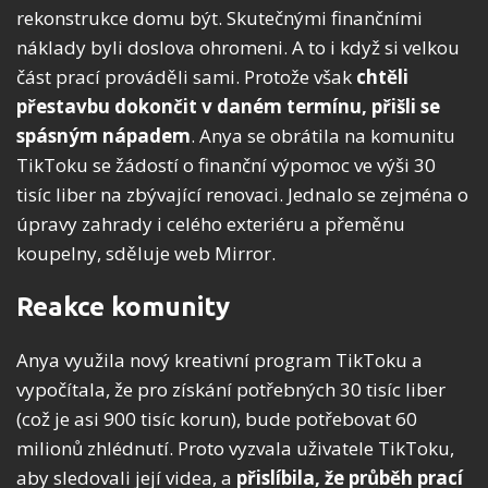
rekonstrukce domu být. Skutečnými finančními
náklady byli doslova ohromeni. A to i když si velkou
část prací prováděli sami. Protože však
chtěli
přestavbu dokončit v daném termínu, přišli se
spásným nápadem
. Anya se obrátila na komunitu
TikToku se žádostí o finanční výpomoc ve výši 30
tisíc liber na zbývající renovaci. Jednalo se zejména o
úpravy zahrady i celého exteriéru a přeměnu
koupelny, sděluje web Mirror.
Reakce komunity
Anya využila nový kreativní program TikToku a
vypočítala, že pro získání potřebných 30 tisíc liber
(což je asi 900 tisíc korun), bude potřebovat 60
milionů zhlédnutí. Proto vyzvala uživatele TikToku,
aby sledovali její videa, a
přislíbila, že
průběh prací