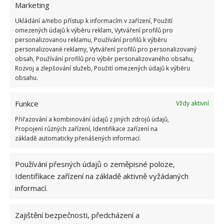
majitelé
rekonstruovali nejlevnější dům
na světě.
Marketing
Pořídili ho totiž za jeden pouhý dolar.
Ukládání a/nebo přístup k informacím v zařízení, Použití
omezených údajů k výběru reklam, Vytváření profilů pro
personalizovanou reklamu, Používání profilů k výběru
personalizované reklamy, Vytváření profilů pro personalizovaný
obsah, Používání profilů pro výběr personalizovaného obsahu,
Rozvoj a zlepšování služeb, Použití omezených údajů k výběru
obsahu.
Funkce
Vždy aktivní
Přiřazování a kombinování údajů z jiných zdrojů údajů,
Propojení různých zařízení, Identifikace zařízení na
základě automaticky přenášených informací.
Používání přesných údajů o zeměpisné poloze,
Identifikace zařízení na základě aktivně vyžádaných
informací.
Zajištění bezpečnosti, předcházení a