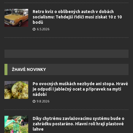
Retro kvíz o oblíbených autech v dobách
socialismu: Tehdejší řidiči musí získat 10 z 10
bodů
6.5.2026
ŽHAVÉ NOVINKY
Po ovocných muškách nezbyde ani stopa. Hravě
je odpudí i jablečný ocet a přípravek na mytí
nádobí
9.8.2026
Díky chytrému zavlažovacímu systému bude o
zahrádku postaráno. Hlavní roli hrají plastové
lahve