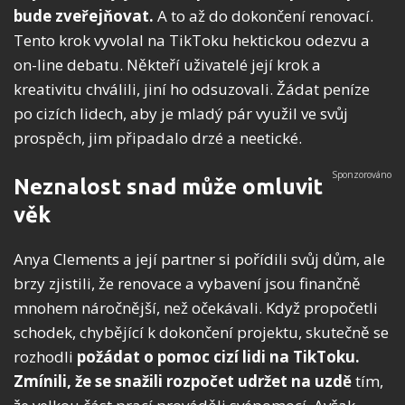
bude zveřejňovat.
A to až do dokončení renovací.
Tento krok vyvolal na TikToku hektickou odezvu a
on-line debatu. Někteří uživatelé její krok a
kreativitu chválili, jiní ho odsuzovali. Žádat peníze
po cizích lidech, aby je mladý pár využil ve svůj
prospěch, jim připadalo drzé a neetické.
Neznalost snad může omluvit
věk
Anya Clements a její partner si pořídili svůj dům, ale
brzy zjistili, že renovace a vybavení jsou finančně
mnohem náročnější, než očekávali. Když propočetli
schodek, chybějící k dokončení projektu, skutečně se
rozhodli
požádat o pomoc cizí lidi na TikToku.
Zmínili, že se snažili rozpočet udržet na uzdě
tím,