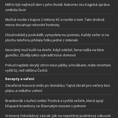
Měl to být nejhezčí den v jeho životě. Nakonec mu tragická zpráva
změnila život
Možná nosíte v kapse 2 miliony Kč a nevíte o tom. Tato drobná
mince dosahuje rekordní hodnoty
Dlouhodobě ji podváděl, vymyslela mu pomstu. Každý večer si na
plochu telefonu přidala fotku jedné z milenek
Neznámý muž bušil na dveře. Když odešel, žena našla na klice
gumičku. Zloději takto vykradli tisíce domovů
Pokud najdete skrytý citron mezi jablky a hruškami, máte mnohem
vyšší IQ, než většina Čechů
Recepty a vaření
Zavařená masová směs po domácku: Tajná zbraň pro večery bez
plánu a velkého vaření
Bramborák s kuřecí směsí: Poctivá a rychlá večeře, která spojí
křupavé brambory se šťavnatým masem v jednom
Vrstvený čokoládový zázrak: Jak na nepečený pudinkový zákusek