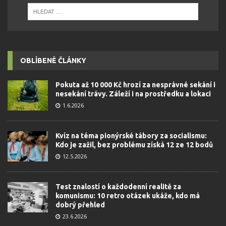
OBLÍBENÉ ČLÁNKY
Pokuta až 10 000 Kč hrozí za nesprávné sekání i
nesekání trávy. Záleží i na prostředku a lokaci
1.6.2026
Kvíz na téma pionýrské tábory za socialismu:
Kdo je zažil, bez problému získá 12 ze 12 bodů
12.5.2026
Test znalostí o každodenní realitě za
komunismu: 10 retro otázek ukáže, kdo má
dobrý přehled
23.6.2026