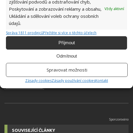
zjišťování podvodů a odstraňování chyb,
BYDLENÍ
DOMOV
REKONSTRUKCE
Poskytování a zobrazování reklamy a obsahu,
Vždy aktivní
Ukládání a sdělování voleb ochrany osobních
Přidejte svůj názor
údajů.
KOMENTOVAT
Správa 1811 prodejců
Přečtěte si více o těchto účelech
Příjmout
Jiří Kolář
Odmítnout
Absolvent České zemědělské
Spravovat možnosti
univerzity, který je již od malička
velkým kutilem. V podstatě vše, co je
Zásady cookies
Zásady používání cookies
Kontakt
možné najít v j...
[Více o autorovi]
SOUVISEJÍCÍ ČLÁNKY