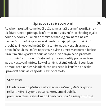
Spravovat své soukromí
Abychom poskytli co nejlepší služby, my a naši partneři používáme k
ukládání a/nebo přístupu k informacím o zařízeních, technologie jako
soubory cookies. Souhlas s těmito technologiemi nám a našim
partnerům umožní zpracovávat osobní údaje, jako je chování při
@a.nya.c
procházení nebo jedinečná ID na tomto webu. Nesouhlas nebo
odvolání souhlasu může nepříznivě ovlivnit určité vlastnosti a funkce.
Can you help get this post to 60M views?🥹
Kliknutím níže vyjádřete souhlas s výše uvedeným nebo proveďte
#houserenovation
#homedecor
#furnituredesign
podrobnější rozhodnutí. Vaše volby budou použity pouze na tomto
#homedesign
#homeideas
#decorideas
webu. Nastavení můžete kdykoli změnit, včetně odvolání souhlasu,
pomocí přepínačů v Zásadách cookies nebo kliknutím na tlačítko
♬ Back to Black (Slowed Reverb) – Kasim Bukan
Spravovat souhlas ve spodní části obrazovky.
Statistiky
Anya s partnerem se tedy obrací na uživatele s
Ukládání a/nebo přístup k informacím v zařízení, Měření výkonu
prosbou o laskavou spolupráci formou sledování
reklam, Měření výkonu obsahu, Porozumění publiku
jejich příspěvků a komentování videí. Na
prostřednictvím statistik nebo kombinací údajů z různých zdrojů.
BydlímeÚtulně jsme také napsali o tom, jak noví