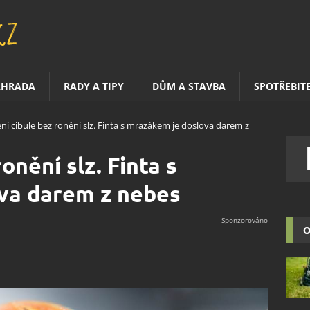
AHRADA
RADY A TIPY
DŮM A STAVBA
SPOTŘEBIT
ení cibule bez ronění slz. Finta s mrazákem je doslova darem z
onění slz. Finta s
va darem z nebes
O