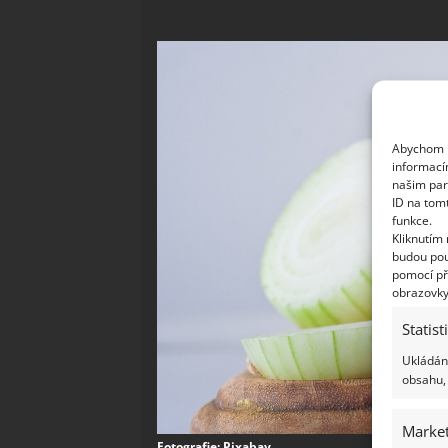
Abychom p
informací
našim par
ID na tom
funkce.
Kliknutím
budou pou
pomocí př
obrazovky
Statist
Ukládání
obsahu, 
Market
Fotografie: Pixabay