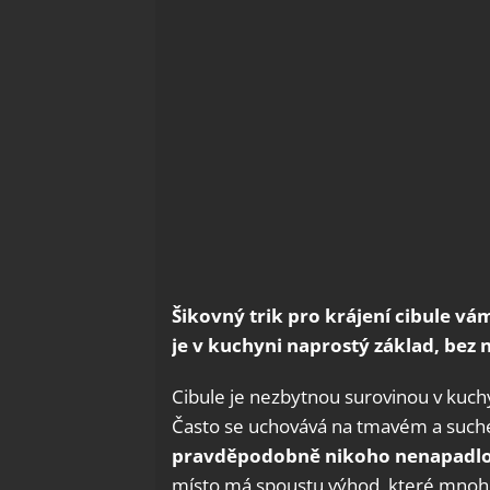
Šikovný trik pro krájení cibule vá
je v kuchyni naprostý základ, bez n
Cibule je nezbytnou surovinou v kuch
Často se uchovává na tmavém a suchém 
pravděpodobně nikoho nenapadlo 
místo má spoustu výhod, které mnoho k