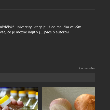
ědělské univerzity, který je již od malička velkým
še, co je možné najít v j...
[Více o autorovi]