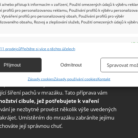
 a/nebo přístup k informacím v zařízení, Použití omezených údajů k výběru rekla
í profilů pro personalizovanou reklamu, Používání profilů k výběru personalizov
vy
 Vytváření profilů pro personalizovaný obsah, Používání profilů pro výběr
lizovaného obsahu, Rozvoj a zlepšování služeb, Použití omezených údajů k výběr
 cibule v kuchyni osvědčilo i jinými výhodami.
nšírovat ponořením do vroucí neosolené vody na 2
e
Vžd
abráníte šíření cibulového zápachu v
11 prodejců
Přečtěte si více o těchto účelech
é ji osušte čistou utěrkou a vložte do mrazicích
ání a kombinování údajů z jiných zdrojů údajů, Propojení různých zařízení,
kace zařízení na základě automaticky přenášených informací.
en předem, abyste ji mohli druhý den uvařit. Je to
Spravovat mož
Příjmout
Odmítnout
odiny v kuchyni.
ání přesných údajů o zeměpisné poloze, Identifikace zařízení na
Zásady cookies
Zásady používání cookies
Kontakt
ě aktivně vyžádaných informací.
ch preferencí. Poté ji vložte do mrazicích sáčků
jící šíření pachů v mrazáku. Tato příprava vám
ění bezpečnosti, předcházení a zjišťování podvodů a
ožství cibule, jež potřebujete k vaření
ňování chyb, Poskytování a zobrazování reklamy a obsahu,
Vžd
ování je nezbytné provést několik výše uvedených
ní a sdělování voleb ochrany osobních údajů.
nakrájet. Umístěním do mrazáku zabráníte jejímu
chováte její správnou chuť.