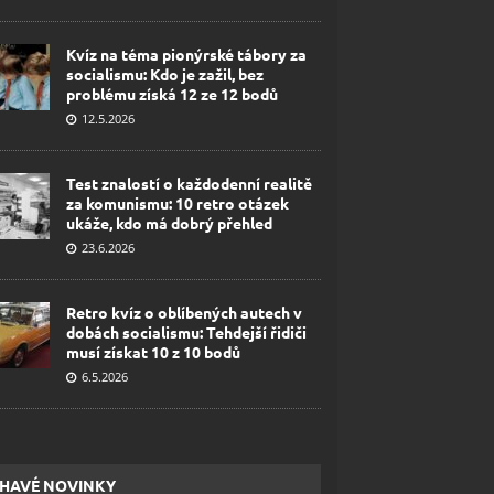
Kvíz na téma pionýrské tábory za
socialismu: Kdo je zažil, bez
problému získá 12 ze 12 bodů
12.5.2026
Test znalostí o každodenní realitě
za komunismu: 10 retro otázek
ukáže, kdo má dobrý přehled
23.6.2026
Retro kvíz o oblíbených autech v
dobách socialismu: Tehdejší řidiči
musí získat 10 z 10 bodů
6.5.2026
HAVÉ NOVINKY