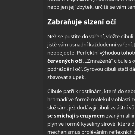
nebo jen její zbytek, určitě se vám ten
Zabraňuje slzení očí
Než se pustíte do vaření, vložte cibu
jistě vám usnadní každodenní vaření. J
neobejdete. Perfektní výhodou tohoto 
červených očí
. „Zmražená“ cibule sk
podráždění očí. Syrovou cibuli stačí d
zbavovat slupek.
Cibule patří k rostlinám, které do se
hromadí ve formě molekul v oblasti zv
složkám, jež dodávají cibuli zvláštní v
se smíchají s enzymem
zvaným alliin
plyn ve formě kyseliny sírové, která dr
mechanismus proléváním reflexních s