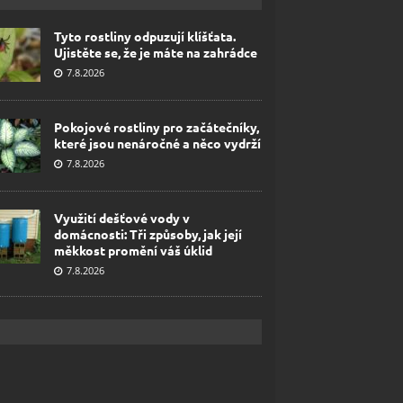
Tyto rostliny odpuzují klíšťata.
Ujistěte se, že je máte na zahrádce
7.8.2026
Pokojové rostliny pro začátečníky,
které jsou nenáročné a něco vydrží
7.8.2026
Využití dešťové vody v
domácnosti: Tři způsoby, jak její
měkkost promění váš úklid
7.8.2026