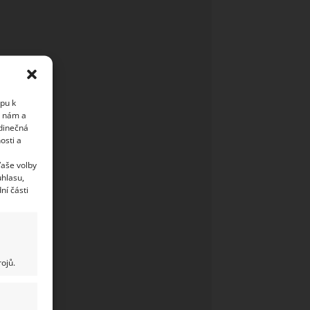
upu k
i nám a
edinečná
osti a
Vaše volby
uhlasu,
ní části
ojů.