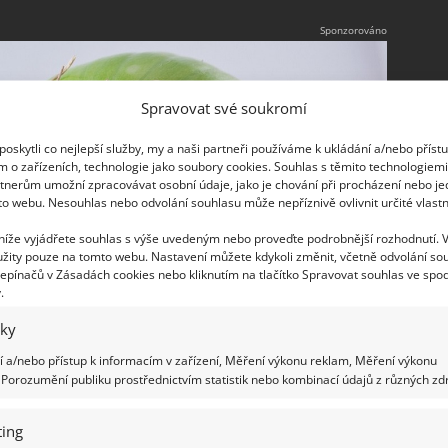
Spravovat své soukromí
oskytli co nejlepší služby, my a naši partneři používáme k ukládání a/nebo příst
m o zařízeních, technologie jako soubory cookies. Souhlas s těmito technologiem
tnerům umožní zpracovávat osobní údaje, jako je chování při procházení nebo j
to webu. Nesouhlas nebo odvolání souhlasu může nepříznivě ovlivnit určité vlastn
 níže vyjádřete souhlas s výše uvedeným nebo proveďte podrobnější rozhodnutí. 
žity pouze na tomto webu. Nastavení můžete kdykoli změnit, včetně odvolání so
epínačů v Zásadách cookies nebo kliknutím na tlačítko Spravovat souhlas ve spod
.
iky
 a/nebo přístup k informacím v zařízení, Měření výkonu reklam, Měření výkonu
Porozumění publiku prostřednictvím statistik nebo kombinací údajů z různých zdr
ing