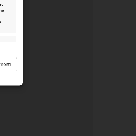
m,
ané
u
y aktivní
nosti
y aktivní