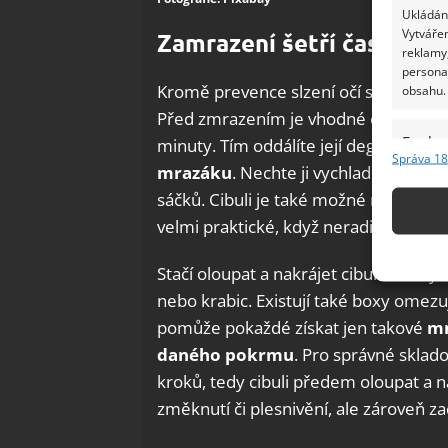
Ukládání
Vytvářen
Zamrazení šetří čas a ner
reklamy,
persona
Kromě prevence slzení očí se zmrazení
obsahu.
Před zmrazením je vhodné cibuli bla
Funkc
minuty. Tím oddálíte její degradaci a
z
Správa 18
mrazáku
. Nechte ji vychladnout, pot
Přiřazov
Identifi
sáčků. Cibuli je také možné nakrájet d
velmi praktické, když neradi trávíte h
Použív
základ
Stačí oloupat a nakrájet cibuli dle svý
nebo krabic. Existují také boxy omezu
Zajišt
pomůže pokaždé získat jen takové
mn
odstra
daného pokrmu
. Pro správné sklad
Ukládá
kroků, tedy cibuli předem oloupat a 
změknutí či plesnivění, ale zároveň za