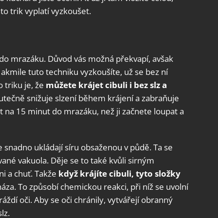
to trik vyplatí vyzkoušet.
li do mrazáku. Důvod vás možná překvapí, avšak
akmile tuto techniku ​​vyzkoušíte, už se bez ní
triku je, že
můžete krájet cibuli i bez slz a
utečně snižuje slzení během krájení a zabraňuje
át na 15 minut do mrazáku, než ji začnete loupat a
be snadno ukládají síru obsaženou v půdě. Ta se
ané vakuola. Děje se to také kvůli sirným
ůni a chuť. Takže
když krájíte cibuli, tyto složky
áza. To způsobí chemickou reakci, při níž se uvolní
áždí oči. Aby se oči chránily, vytvářejí obranný
lz.