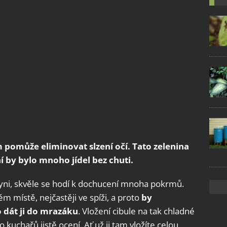
m pomůže eliminovat slzení očí. Tato zelenina
í by bylo mnoho jídel bez chuti.
yni, skvěle se hodí k dochucení mnoha pokrmů.
místě, nejčastěji ve spíži, a proto
by
dát ji do mrazáku
. Vložení cibule na tak chladné
uchařů jistě ocení. Ať už ji tam vložíte celou,