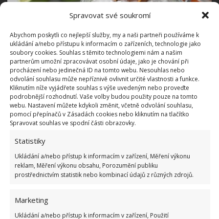
Spravovat své soukromí
Abychom poskytli co nejlepší služby, my a naši partneři používáme k
ukládání a/nebo přístupu k informacím o zařízeních, technologie jako
soubory cookies. Souhlas s těmito technologiemi nám a našim
partnerům umožní zpracovávat osobní údaje, jako je chování při
Fotografie: Pixabay
procházení nebo jedinečná ID na tomto webu. Nesouhlas nebo
odvolání souhlasu může nepříznivě ovlivnit určité vlastnosti a funkce.
Takto je mrazák opět připraven k používání.
Kliknutím níže vyjádřete souhlas s výše uvedeným nebo proveďte
podrobnější rozhodnutí. Vaše volby budou použity pouze na tomto
K čištění aplikujte vždy pouze vodu nebo sodu a
webu. Nastavení můžete kdykoli změnit, včetně odvolání souhlasu,
hadřík s jemným vláknem. Chemické či abrazivní
pomocí přepínačů v Zásadách cookies nebo kliknutím na tlačítko
Spravovat souhlas ve spodní části obrazovky.
přípravky nebo drátěnky by mohly vnitřek poškodit.
Statistiky
Na co byste neměli při používání
Ukládání a/nebo přístup k informacím v zařízení, Měření výkonu
mrazáku zapomínat
reklam, Měření výkonu obsahu, Porozumění publiku
prostřednictvím statistik nebo kombinací údajů z různých zdrojů.
Kromě interiéru mrazáku je potřeba se starat také o
Marketing
výměník. Ten by měl být alespoň jednou za půl roku
zbaven prachu, aby nedocházelo k nežádoucímu
Ukládání a/nebo přístup k informacím v zařízení, Použití