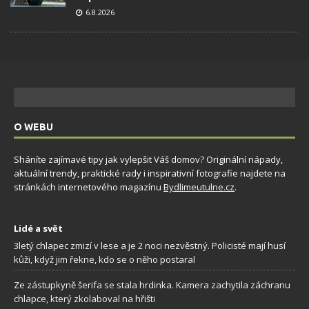
6.8.2026
O WEBU
Sháníte zajímavé tipy jak vylepšit Váš domov? Originální nápady,
aktuální trendy, praktické rady i inspirativní fotografie najdete na
stránkách internetového magazínu
Bydlimeutulne.cz
.
Lidé a svět
3letý chlapec zmizí v lese a je 2 noci nezvěstný. Policisté mají husí
kůži, když jim řekne, kdo se o něho postaral
Ze zástupkyně šerifa se stala hrdinka. Kamera zachytila záchranu
chlapce, který zkolaboval na hřišti