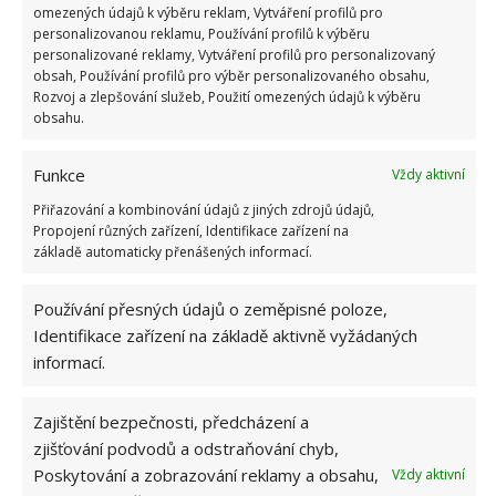
omezených údajů k výběru reklam, Vytváření profilů pro
odvodu tepla, který by postupně mohl způsobit
personalizovanou reklamu, Používání profilů k výběru
zhoršené fungování nebo přetížení motoru.
personalizované reklamy, Vytváření profilů pro personalizovaný
obsah, Používání profilů pro výběr personalizovaného obsahu,
Rozvoj a zlepšování služeb, Použití omezených údajů k výběru
obsahu.
Funkce
Vždy aktivní
Přiřazování a kombinování údajů z jiných zdrojů údajů,
Propojení různých zařízení, Identifikace zařízení na
základě automaticky přenášených informací.
Používání přesných údajů o zeměpisné poloze,
Identifikace zařízení na základě aktivně vyžádaných
informací.
Zajištění bezpečnosti, předcházení a
zjišťování podvodů a odstraňování chyb,
Poskytování a zobrazování reklamy a obsahu,
Vždy aktivní