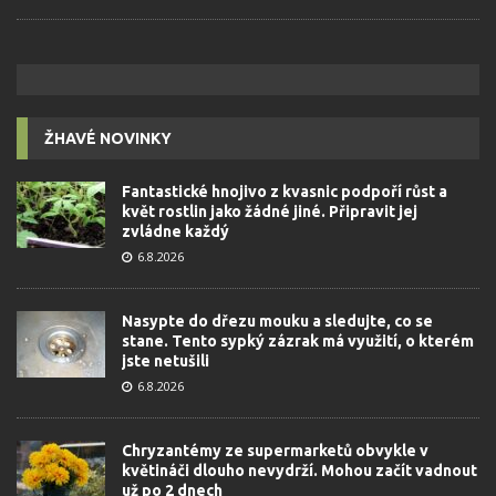
ŽHAVÉ NOVINKY
Fantastické hnojivo z kvasnic podpoří růst a
květ rostlin jako žádné jiné. Připravit jej
zvládne každý
6.8.2026
Nasypte do dřezu mouku a sledujte, co se
stane. Tento sypký zázrak má využití, o kterém
jste netušili
6.8.2026
Chryzantémy ze supermarketů obvykle v
květináči dlouho nevydrží. Mohou začít vadnout
už po 2 dnech