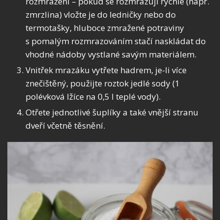
rozmražení – pokud se rozmrazují rychle (např.
zmrzlina) vložte je do ledničky nebo do
termotašky, hluboce zmražené potraviny
s pomalým rozmrazováním stačí naskládat do
vhodné nádoby vystlané savým materiálem.
Vnitřek mrazáku vytřete hadrem, je-li více
znečištěný, použijte roztok jedlé sody (1
polévková lžíce na 0,5 l teplé vody).
Otřete jednotlivé šuplíky a také vnější stranu
dveří včetně těsnění.