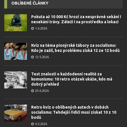
OBLÍBENÉ ČLÁNKY
Pokuta až 10 000 Kč hrozí za nesprávné sekání i
nesekání trávy. Záleží i na prostředku a lokaci
1.6.2026
Kvíz na téma pionýrské tábory za socialismu:
Kdo je zažil, bez problému získá 12 ze 12 bodů
12.5.2026
Test znalostí o každodenní realitě za
komunismu: 10 retro otázek ukáže, kdo má
dobrý přehled
23.6.2026
Retro kvíz o oblíbených autech v dobách
socialismu: Tehdejší řidiči musí získat 10 z 10
bodů
6.5.2026