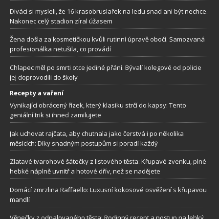
Diváci si mysleli, že 16 krasobruslařek na ledu snad ani být nechce.
Nakonec celý stadion zíral úžasem
Žena došla za kosmetičkou kvůli rutinní úpravě obočí. Samozvaná
profesionálka netušila, co provádí
Chlapec měl po smrti otce jediné přání. Bývalí kolegové od policie
jej doprovodili do školy
Recepty a vaření
Vynikající obrácený řízek, který klasiku strčí do kapsy: Tento
geniální trik si ihned zamilujete
Jak uchovat rajčata, aby chutnala jako čerstvá i po několika
měsících: Díky snadným postupům si poradí každý
Zlatavé tvarohové šátečky z listového těsta: Křupavé zvenku, plné
hebké náplně uvnitř a hotové dřív, než se nadějete
Domácí zmrzlina Raffaello: Luxusní kokosové osvěžení s křupavou
mandlí
Věnečky z odpalovaného těsta: Rodinný recept a postup na lehký