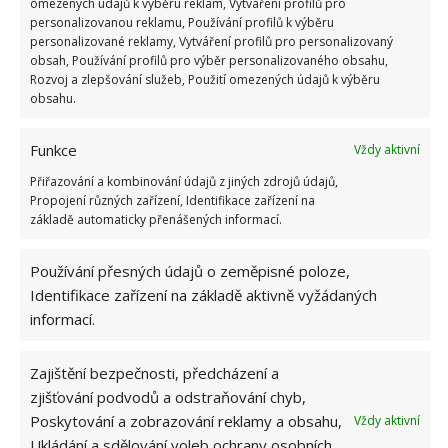
omezených údajů k výběru reklam, Vytváření profilů pro
jedlou sodu do těchto míst ve větším množství a
personalizovanou reklamu, Používání profilů k výběru
personalizované reklamy, Vytváření profilů pro personalizovaný
zapracujte do koberce
obsah, Používání profilů pro výběr personalizovaného obsahu,
Rozvoj a zlepšování služeb, Použití omezených údajů k výběru
Mokré čištění koberce
obsahu.
Koberec důkladně vyluxujte
Funkce
Vždy aktivní
Smíchejte 1 sklenici jedlé sody s 10l teplé vody –
Přiřazování a kombinování údajů z jiných zdrojů údajů,
Propojení různých zařízení, Identifikace zařízení na
použít můžete kyblík, lavor
základě automaticky přenášených informací.
Směs nalijte do rozprašovače a stříkejte
Používání přesných údajů o zeměpisné poloze,
rovnoměrně po koberci – koberec má být vlhký,
Identifikace zařízení na základě aktivně vyžádaných
nikoliv mokrý
informací.
Nechte koberec pořádně vyschnout a poté
Zajištění bezpečnosti, předcházení a
vyluxujte
zjišťování podvodů a odstraňování chyb,
Poskytování a zobrazování reklamy a obsahu,
Vždy aktivní
Ocet a jedlá soda
Ukládání a sdělování voleb ochrany osobních