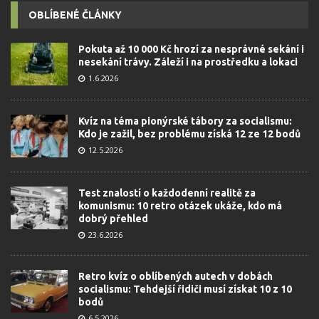
OBLÍBENÉ ČLÁNKY
Pokuta až 10 000 Kč hrozí za nesprávné sekání i
nesekání trávy. Záleží i na prostředku a lokaci
1.6.2026
Kvíz na téma pionýrské tábory za socialismu:
Kdo je zažil, bez problému získá 12 ze 12 bodů
12.5.2026
Test znalostí o každodenní realitě za
komunismu: 10 retro otázek ukáže, kdo má
dobrý přehled
23.6.2026
Retro kvíz o oblíbených autech v dobách
socialismu: Tehdejší řidiči musí získat 10 z 10
bodů
6.5.2026