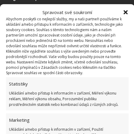
Suché čištění koberce
Spravovat své soukromí
Abychom poskytli co nejlepší služby, my a naši partneři používáme k
ukládání a/nebo přístupu k informacím o zařízeních, technologie jako
Koberec důkladně vyluxujte
soubory cookies. Souhlas s těmito technologiemi nám a našim
partnerům umožní zpracovávat osobní údaje, jako je chování při
procházení nebo jedinečná ID na tomto webu. Nesouhlas nebo
Poté nasypte rovnoměrně jedlou sodu na koberec
odvolání souhlasu může nepříznivě ovlivnit určité vlastnosti a funkce.
Kliknutím níže vyjádřete souhlas s výše uvedeným nebo proveďte
(pokud budete chtít, aby koberec i voněl, přidejte
podrobnější rozhodnutí. Vaše volby budou použity pouze na tomto
do jedlé sody i pár kapek esenciálního oleje nebo
webu. Nastavení můžete kdykoli změnit, včetně odvolání souhlasu,
pomocí přepínačů v Zásadách cookies nebo kliknutím na tlačítko
sodu smíchejte se sušenými bylinami: například
Spravovat souhlas ve spodní části obrazovky.
levanduli)
Statistiky
Nechte sodu alespoň hodinu až dvě působit
Ukládání a/nebo přístup k informacím v zařízení, Měření výkonu
reklam, Měření výkonu obsahu, Porozumění publiku
(můžete i přes noc), poté koberec opět důkladně
prostřednictvím statistik nebo kombinací údajů z různých zdrojů.
vyluxujte. Je možné, že budete muset postup brzy
zopakovat, zejména u starších koberců
Marketing
Ukládání a/nebo přístup k informacím v zařízení, Použití
Tip: máte-li na koberci nějaké mapy/skvrny, vetřete