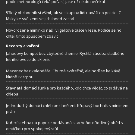
podle meteorologů čeká počasí, jaké už nikdo nečekal
57letý obchodník si všiml, jak se skupina lidí naváží do policie. Z
lásky ke své zemi se jich ihned zastal
Novorozené miminko našli v igelitové tašce v lese. Rodiče se ho
chtěli tímto způsobem zbavit
Recepty a vaření
Jahodový kompot bez zbytečné chemie: Rychlá zásoba sladkého
letního ovoce do sklenic
Mazanec bez kalendáře: Chutná svátečně, ale hodí se ke kávě
klidně i v srpnu
Šťavnatá domácí šunka pro každého, kdo chce vědět, co si dává na
chleba
Jednoduchý domácí chléb bez hnětení: Křupavý bochník s minimem
práce
Kuřecí stehna na paprice podávaná s tarhoňou: Rodinný oběd s
omáčkou pro spokojený stůl