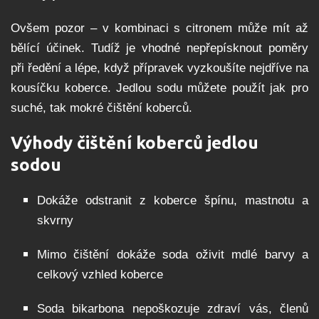
Ovšem pozor – v kombinaci s citronem může mít až
bělící účinek. Tudíž je vhodné nepřepísknout poměry
při ředění a lépe, když přípravek vyzkoušíte nejdříve na
kousíčku koberce. Jedlou sodu můžete použít jak pro
suché, tak mokré čištění koberců.
Výhody čištění koberců jedlou
sodou
Dokáže odstranit z koberce špínu, mastnotu a
skvrny
Mimo čištění dokáže soda oživit mdlé barvy a
celkový vzhled koberce
Soda bikarbona nepoškozuje zdraví vás, členů