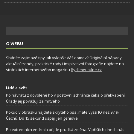
O WEBU
Sháníte zajímavé tipy jak vylepšit Váš domov? Originální nápady,
aktuální trendy, praktické rady i inspirativní fotografie najdete na
stránkách internetového magazínu
Bydlimeutulne.cz
.
Lidé a svět
Po návratu z dovolené ho v poštovní schránce čekalo překvapení.
Úřady jej považují za mrtvého
Pokud v obrázku najdete skrytého psa, máte vyšší IQ než 97 %
Čechů. Do 15 sekund uspějí jen géniové
Po extrémních vedrech přijde prudká změna: V příštích dnech nás