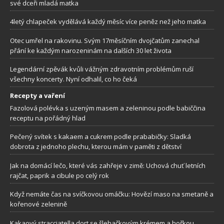
své dceři mladá matka
4letý chlapeček vydělává každý měsíc více peněz než jeho matka
Otec umřel na rakovinu. Svým 17měsíčním dvojčatům zanechal
přání ke každým narozeninám na dalších 30 let života
Legendární zpěvák kvůli vážným zdravotním problémům ruší
všechny koncerty. Nyní odhalil, co ho čeká
Recepty a vaření
Fazolová polévka s uzeným masem a zeleninou podle babiččina
receptu na pořádný hlad
Pečený svítek s kakaem a cukrem podle prababičky: Sladká
dobrota z jednoho plechu, kterou mám v paměti z dětství
Jak na domácí lečo, které vás zahřeje v zimě: Uchová chuť letních
rajčat, paprik a cibule po celý rok
Když nemáte čas na svíčkovou omáčku: Hovězí maso na smetaně a
kořenové zelenině
Kakaový stracciatella dort se šlehačkovým krémem a hořkou