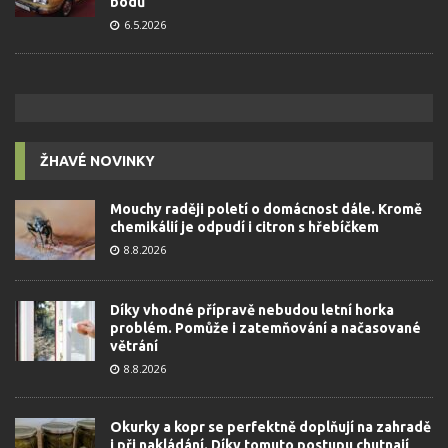
bodů
6.5.2026
ŽHAVÉ NOVINKY
Mouchy raději poletí o domácnost dále. Kromě
chemikálií je odpudí i citron s hřebíčkem
8.8.2026
Díky vhodné přípravě nebudou letní horka
problém. Pomůže i zatemňování a načasované
větrání
8.8.2026
Okurky a kopr se perfektně doplňují na zahradě
i při nakládání. Díky tomuto postupu chutnají