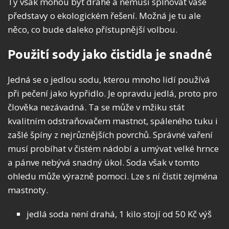
Ty však mohou být drahé a nemusí splňovat vaše
představy o ekologickém řešení. Možná je tu ale
něco, co bude daleko přístupnější volbou.
Použití sody jako čistidla je snadné
Jedná se o jedlou sodu, kterou mnoho lidí používá
při pečení jako kypřidlo. Je opravdu jedlá, proto pro
člověka nezávadná. Ta se může v mžiku stát
kvalitním odstraňovačem mastnot, spáleného tuku i
zašlé špíny z nejrůznějších povrchů. Správné vaření
musí probíhat v čistém nádobí a umývat velké hrnce
a pánve nebývá snadný úkol. Soda však v tomto
ohledu může výrazně pomoci. Lze s ní čistit zejména
mastnoty.
jedlá soda není drahá, 1 kilo stojí od 50 Kč výš