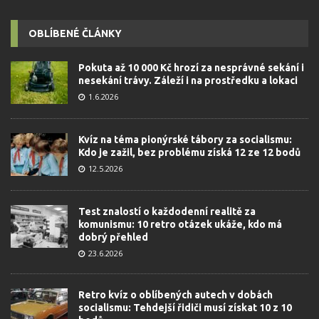
OBLÍBENÉ ČLÁNKY
Pokuta až 10 000 Kč hrozí za nesprávné sekání i
nesekání trávy. Záleží i na prostředku a lokaci
1.6.2026
Kvíz na téma pionýrské tábory za socialismu:
Kdo je zažil, bez problému získá 12 ze 12 bodů
12.5.2026
Test znalostí o každodenní realitě za
komunismu: 10 retro otázek ukáže, kdo má
dobrý přehled
23.6.2026
Retro kvíz o oblíbených autech v dobách
socialismu: Tehdejší řidiči musí získat 10 z 10