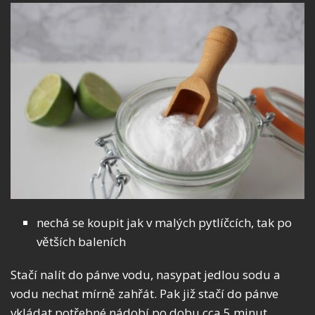
nechá se koupit jak v malých pytlíčcích, tak po
větších baleních
Stačí nalít do pánve vodu, nasypat jedlou sodu a
vodu nechat mírně zahřát. Pak již stačí do pánve
vkládat potřebné nádobí po dobu cca 5 minut.