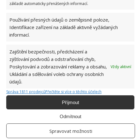
základě automaticky přenášených informací.
Používání přesných údajů o zeměpisné poloze,
Identifikace zařízení na základě aktivně vyžádaných
ČIŠTĚNÍ
DOMÁCÍ PRÁCE
ÚKLID
informací.
Zajištění bezpečnosti, předcházení a
Hana Musilová
zjišťování podvodů a odstraňování chyb,
Poskytování a zobrazování reklamy a obsahu,
Vždy aktivní
Do redakce Bydlimeutulne.cz se
Ukládání a sdělování voleb ochrany osobních
přidala během svých studií a práce
redaktorky ji tak nadchla, že se
údajů.
rozhodla zůstat. Její v...
[Více o
Správa 1811 prodejců
Přečtěte si více o těchto účelech
autorovi]
Příjmout
Odmítnout
Spravovat možnosti
SOUVISEJÍCÍ ČLÁNKY