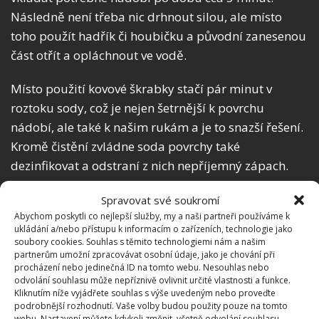
Následně není třeba nic drhnout silou, ale místo
toho použít hadřík či houbičku a původní zanesenou
část otřít a opláchnout ve vodě.
Místo použití kovové škrabky stačí pár minut v
roztoku sody, což je nejen šetrnější k povrchu
nádobí, ale také k našim rukám a je to snazší řešení.
Kromě čistění zvládne soda povrchy také
dezinfikovat a odstraní z nich nepříjemný zápach.
Dejte pozor na hliník a sklo
Spravovat své soukromí
Abychom poskytli co nejlepší služby, my a naši partneři používáme k
ukládání a/nebo přístupu k informacím o zařízeních, technologie jako
Tento způsob odstraňování špíny však nelze použít
soubory cookies. Souhlas s těmito technologiemi nám a našim
na zcela všechny povrchy. Výjimkou je hliník. Ten se
partnerům umožní zpracovávat osobní údaje, jako je chování při
procházení nebo jedinečná ID na tomto webu. Nesouhlas nebo
totiž se sodou dostane do chemické reakce a při
odvolání souhlasu může nepříznivě ovlivnit určité vlastnosti a funkce.
tomto procesu ztmavne a vybledne. Sice z nádobí
Kliknutím níže vyjádřete souhlas s výše uvedeným nebo proveďte
podrobnější rozhodnutí. Vaše volby budou použity pouze na tomto
zmizí zašlá mastnota, ovšem zmizí původní lesk.
webu. Nastavení můžete kdykoli změnit, včetně odvolání souhlasu,