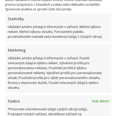
Dalším materiálem je sklo, u kterého si musíme dát
pomocí přepínačů v Zásadách cookies nebo kliknutím na tlačítko
Spravovat souhlas ve spodní části obrazovky.
velký pozor na pobyt v horké vodě. Hrozí totiž, že by
mohlo prasknout.
Statistiky
Ukládání a/nebo přístup k informacím v zařízení, Měření výkonu
Fotografie: Pixabay, Freepik
reklam, Měření výkonu obsahu, Porozumění publiku
prostřednictvím statistik nebo kombinací údajů z různých zdrojů.
Marketing
Ukládání a/nebo přístup k informacím v zařízení, Použití
omezených údajů k výběru reklam, Vytváření profilů pro
personalizovanou reklamu, Používání profilů k výběru
personalizované reklamy, Vytváření profilů pro personalizovaný
obsah, Používání profilů pro výběr personalizovaného obsahu,
Rozvoj a zlepšování služeb, Použití omezených údajů k výběru
obsahu.
Funkce
Vždy aktivní
Přiřazování a kombinování údajů z jiných zdrojů údajů,
Propojení různých zařízení, Identifikace zařízení na