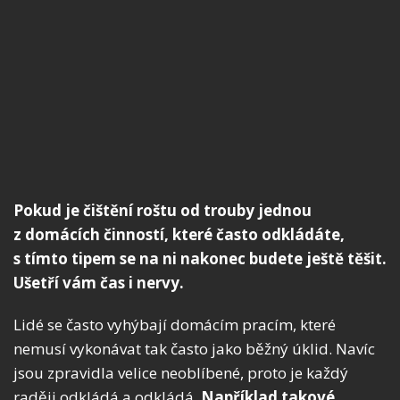
Pokud je čištění roštu od trouby jednou
z domácích činností, které často odkládáte,
s tímto tipem se na ni nakonec budete ještě těšit.
Ušetří vám čas i nervy.
Lidé se často vyhýbají domácím pracím, které
nemusí vykonávat tak často jako běžný úklid. Navíc
jsou zpravidla velice neoblíbené, proto je každý
raději odkládá a odkládá.
Například takové