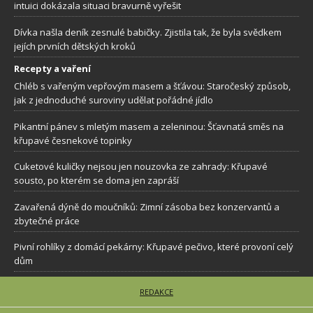
intuici dokázala situaci bravurně vyřešit
Dívka našla deník zesnulé babičky. Zjistila tak, že byla svědkem
jejích prvních dětských kroků
Recepty a vaření
Chléb s vařeným vepřovým masem a šťávou: Staročeský způsob,
jak z jednoduché suroviny udělat pořádné jídlo
Pikantní pánev s mletým masem a zeleninou: Šťavnatá směs na
křupavé česnekové topinky
Cuketové kuličky nejsou jen nouzovka ze zahrady: Křupavé
sousto, po kterém se doma jen zapráší
Zavařená dýně do moučníků: Zimní zásoba bez konzervantů a
zbytečné práce
Pivní rohlíky z domácí pekárny: Křupavé pečivo, které provoní celý
dům
REDAKCE