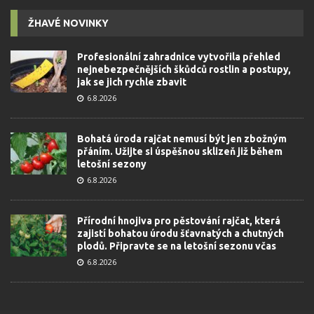
ŽHAVÉ NOVINKY
Profesionální zahradnice vytvořila přehled
nejnebezpečnějších škůdců rostlin a postupy,
jak se jich rychle zbavit
6.8.2026
Bohatá úroda rajčat nemusí být jen zbožným
přáním. Užijte si úspěšnou sklizeň již během
letošní sezony
6.8.2026
Přírodní hnojiva pro pěstování rajčat, která
zajistí bohatou úrodu šťavnatých a chutných
plodů. Připravte se na letošní sezonu včas
6.8.2026