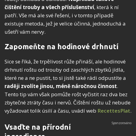
čištění trouby a všech příslušenství
, která k ní
patří. Vše má ale své řešení, i v tomto případě
existuje metoda, jež je velice účinná, jednoduchá a
ušetří vám nervy.
Zapomeňte na hodinové drhnutí
Sice se říká, že trpělivost růže přináší, ale hodinové
drhnutí roštu od trouby od zaschlých zbytků jídla,
které ne a ne pustit, to si jistě také rádi odpustíte a
raději zvolíte jinou, méně náročnou činnost
.
Tento tip vám však pomůže rošt vyčistit raz dva bez
zbytečné ztráty času i nervů. Čištění roštu už nebude
vyžadovat tolik úsilí a času, uvádí web
RecettesPlat
.
Vsaďte na přírodní