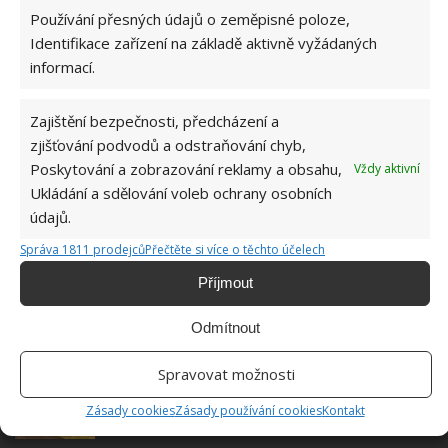
Do redakce Bydlimeutulne.cz se
Používání přesných údajů o zeměpisné poloze,
přidala během svých studií a práce
Identifikace zařízení na základě aktivně vyžádaných
redaktorky ji tak nadchla, že se
informací.
rozhodla zůstat. Její v...
[Více o
autorovi]
Zajištění bezpečnosti, předcházení a
zjišťování podvodů a odstraňování chyb,
Poskytování a zobrazování reklamy a obsahu,
Vždy aktivní
Ukládání a sdělování voleb ochrany osobních
údajů.
SOUVISEJÍCÍ ČLÁNKY
Správa 1811 prodejců
Přečtěte si více o těchto účelech
Příjmout
Odstraňte připálený tuk z roštu u trouby
domácí metodou zkušených hospodyněk
Odmítnout
Spravovat možnosti
Čisté sklo trouby, za které by se nestyděla ani
výloha obchodu: Vše zařídí kuchyňská směs s
Zásady cookies
Zásady používání cookies
Kontakt
octem