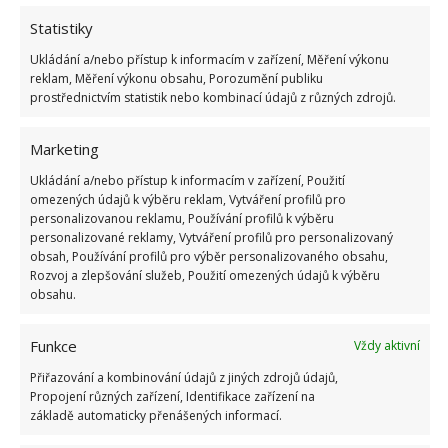
Statistiky
Ukládání a/nebo přístup k informacím v zařízení, Měření výkonu
reklam, Měření výkonu obsahu, Porozumění publiku
prostřednictvím statistik nebo kombinací údajů z různých zdrojů.
Marketing
Ukládání a/nebo přístup k informacím v zařízení, Použití
omezených údajů k výběru reklam, Vytváření profilů pro
personalizovanou reklamu, Používání profilů k výběru
personalizované reklamy, Vytváření profilů pro personalizovaný
obsah, Používání profilů pro výběr personalizovaného obsahu,
ČIŠTĚNÍ
DOMÁCÍ PRÁCE
TROUBA
ÚKLID
Rozvoj a zlepšování služeb, Použití omezených údajů k výběru
obsahu.
Přidejte svůj názor
Funkce
Vždy aktivní
KOMENTOVAT
Přiřazování a kombinování údajů z jiných zdrojů údajů,
Propojení různých zařízení, Identifikace zařízení na
základě automaticky přenášených informací.
Hana Musilová