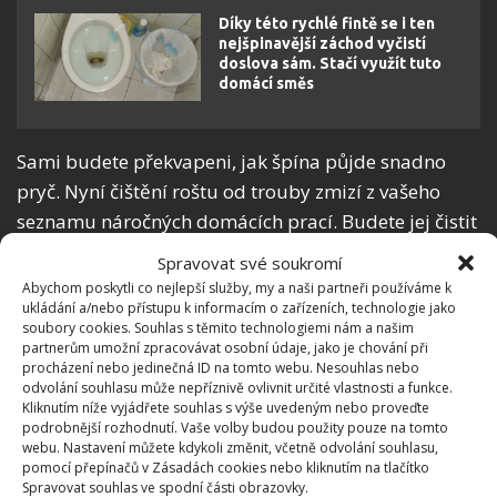
Díky této rychlé fintě se i ten
nejšpinavější záchod vyčistí
doslova sám. Stačí využít tuto
domácí směs
Sami budete překvapeni, jak špína půjde snadno
pryč. Nyní čištění roštu od trouby zmizí z vašeho
seznamu náročných domácích prací. Budete jej čistit
pravidelně, a dokonce i rádi. Na BydlímeÚtulně
Spravovat své soukromí
jsme už také psali, jak správně vyčistit
indukční
Abychom poskytli co nejlepší služby, my a naši partneři používáme k
ukládání a/nebo přístupu k informacím o zařízeních, technologie jako
varnou desku
.
soubory cookies. Souhlas s těmito technologiemi nám a našim
partnerům umožní zpracovávat osobní údaje, jako je chování při
procházení nebo jedinečná ID na tomto webu. Nesouhlas nebo
odvolání souhlasu může nepříznivě ovlivnit určité vlastnosti a funkce.
Kliknutím níže vyjádřete souhlas s výše uvedeným nebo proveďte
podrobnější rozhodnutí. Vaše volby budou použity pouze na tomto
webu. Nastavení můžete kdykoli změnit, včetně odvolání souhlasu,
pomocí přepínačů v Zásadách cookies nebo kliknutím na tlačítko
Spravovat souhlas ve spodní části obrazovky.