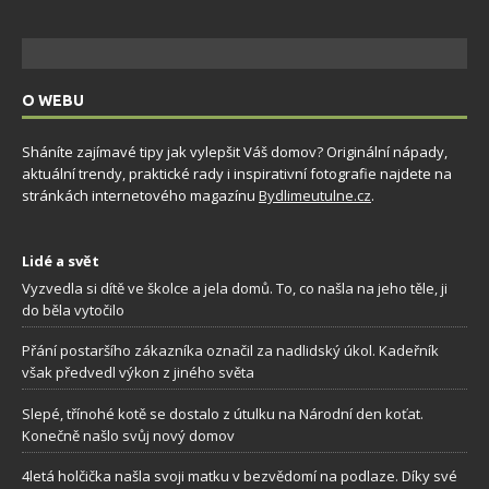
O WEBU
Sháníte zajímavé tipy jak vylepšit Váš domov? Originální nápady,
aktuální trendy, praktické rady i inspirativní fotografie najdete na
stránkách internetového magazínu
Bydlimeutulne.cz
.
Lidé a svět
Vyzvedla si dítě ve školce a jela domů. To, co našla na jeho těle, ji
do běla vytočilo
Přání postaršího zákazníka označil za nadlidský úkol. Kadeřník
však předvedl výkon z jiného světa
Slepé, třínohé kotě se dostalo z útulku na Národní den koťat.
Konečně našlo svůj nový domov
4letá holčička našla svoji matku v bezvědomí na podlaze. Díky své