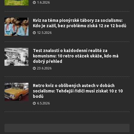
1.6.2026
Kvíz na téma pionýrské tábory za socialismu:
Kdo je zažil, bez problému získá 12 ze 12 bodů
12.5.2026
Test znalostí o každodenní realitě za
komunismu: 10 retro otázek ukáže, kdo má
dobrý přehled
23.6.2026
Retro kvíz o oblíbených autech v dobách
socialismu: Tehdejší řidiči musí získat 10 z 10
bodů
6.5.2026