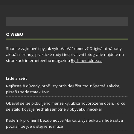
O WEBU
Sháníte zajímavé tipy jak vylepšit Váš domov? Originální nápady,
aktuální trendy, praktické rady i inspirativní fotografie najdete na
stránkách internetového magazínu
Bydlimeutulne.cz
.
Lidé a svět
Nejčastější důvody, proč listy orchidejí žloutnou: Špatná zálivka,
plíseň i nedostatek živin
Obával se, že pitbul jeho manželky, ublíží novorozené dceři. To, co
se stalo, když je nechali samotné v obýváku, nečekal
Kadeřník proměnil bezdomovce Marka: Z výsledku cizí lidé sotva
poznali, že jde o stejného muže