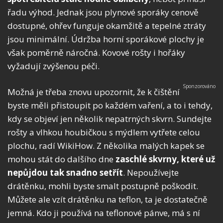
řadu výhod. Jednak jsou plynové sporáky cenově
dostupné, ohřev funguje okamžitě a tepelné ztráty
jsou minimální. Údržba horní sporákové plochy je
však poměrně náročná. Kovové rošty i hořáky
vyžadují zvýšenou péči.
Možná je třeba znovu upozornit, že k čištění
byste měli přistoupit po každém vaření, a to i tehdy,
kdy se objeví jen několik nepatrných skvrn. Sundejte
rošty a vlhkou houbičkou s mýdlem vytřete celou
plochu, radí WikiHow. Z několika malých kapek se
mohou stát do dalšího dne
zaschlé skvrny, které už
nepůjdou tak snadno setřít
. Nepoužívejte
drátěnku, mohli byste smalt postupně poškodit.
Můžete ale vzít drátěnku na teflon, ta je dostatečně
jemná. Kdo ji používá na teflonové pánve, má s ní