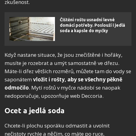
zkušenost.
Čištění roštu usnadní levné
domácí potřeby. Poslouží i jedlá
soda a kapsle do myčky
Když nastane situace, že jsou znečištěné i hořáky,
musíte je rozebrat a umýt samostatně ve dřezu.
Máte-li dřez větších rozměrů, můžete tam do vody se
saponátem
vložit i rošty, aby se všechny pěkně
odmočilo
. Mytí roštů v myčce nádobí se naopak
nedoporučuje, upozorňuje web Deccoria.
Ocet a jedlá soda
Chcete-li plochu sporáku odmastit a uvolnit
nečistoty rychle a něčím, co máte po ruce,