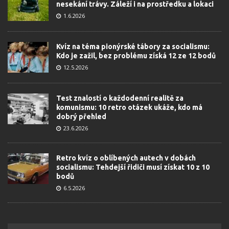
nesekání trávy. Záleží i na prostředku a lokaci
1.6.2026
Kvíz na téma pionýrské tábory za socialismu:
Kdo je zažil, bez problému získá 12 ze 12 bodů
12.5.2026
Test znalostí o každodenní realitě za
komunismu: 10 retro otázek ukáže, kdo má
dobrý přehled
23.6.2026
Retro kvíz o oblíbených autech v dobách
socialismu: Tehdejší řidiči musí získat 10 z 10
bodů
6.5.2026