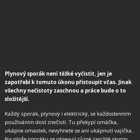
Plynový sporák není těžké vyčistit, jen je
zapotřebí k tomuto úkonu přistoupit včas. Jinak
všechny nečistoty zaschnou a práce bude o to
složitější.
Každý sporák, plynový i elektrický, se každodenním
používáním dost znečistí. Tu překypí omáčka,
ukápne omastek, nevyhnete se ani ukápnutí vajíčka.
Na ploše sporáku se objevují různé zaschlé skvrny,