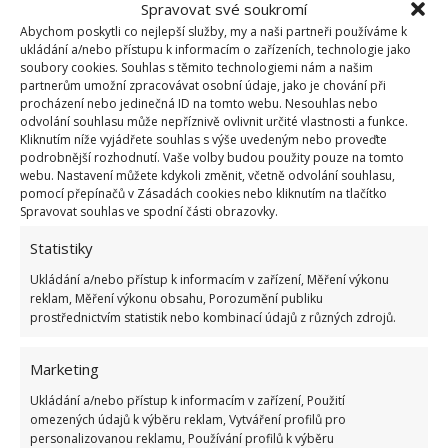
Spravovat své soukromí
Abychom poskytli co nejlepší služby, my a naši partneři používáme k
Fotografie: Pixabay
ukládání a/nebo přístupu k informacím o zařízeních, technologie jako
soubory cookies. Souhlas s těmito technologiemi nám a našim
A ještě jedno upozornění na závěr. Jestliže jste při
partnerům umožní zpracovávat osobní údaje, jako je chování při
procházení nebo jedinečná ID na tomto webu. Nesouhlas nebo
čištění plynového sporáku rozebrali hořáky, buďte
odvolání souhlasu může nepříznivě ovlivnit určité vlastnosti a funkce.
opatrní,
abyste si používanými přípravky neucpali
Kliknutím níže vyjádřete souhlas s výše uvedeným nebo proveďte
podrobnější rozhodnutí. Vaše volby budou použity pouze na tomto
přívod plynu
. Na BydlímeÚtulně jsme také napsali,
webu. Nastavení můžete kdykoli změnit, včetně odvolání souhlasu,
jak můžete snadno
vyčistit regulační knoflíky
u
pomocí přepínačů v Zásadách cookies nebo kliknutím na tlačítko
Spravovat souhlas ve spodní části obrazovky.
sporáků všeho druhu.
Statistiky
Zdroje:
Deccoria
,
WikiHow
Ukládání a/nebo přístup k informacím v zařízení, Měření výkonu
reklam, Měření výkonu obsahu, Porozumění publiku
prostřednictvím statistik nebo kombinací údajů z různých zdrojů.
Marketing
Ukládání a/nebo přístup k informacím v zařízení, Použití
omezených údajů k výběru reklam, Vytváření profilů pro
personalizovanou reklamu, Používání profilů k výběru