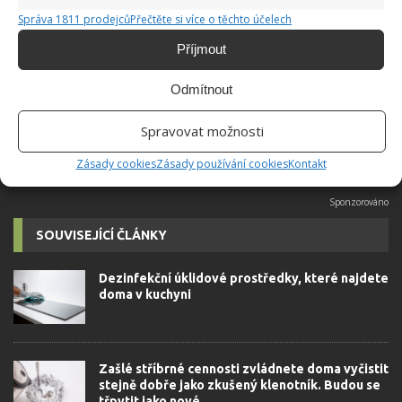
Hana Musilová
Správa 1811 prodejců
Přečtěte si více o těchto účelech
Do redakce Bydlimeutulne.cz se
Příjmout
přidala během svých studií a práce
redaktorky ji tak nadchla, že se
rozhodla zůstat. Její v...
[Více o
Odmítnout
autorovi]
Spravovat možnosti
Zásady cookies
Zásady používání cookies
Kontakt
SOUVISEJÍCÍ ČLÁNKY
Dezinfekční úklidové prostředky, které najdete
doma v kuchyni
Zašlé stříbrné cennosti zvládnete doma vyčistit
stejně dobře jako zkušený klenotník. Budou se
třpytit jako nové