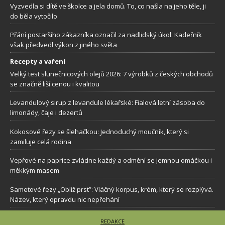
Vyzvedla si dítě ve školce a jela domů. To, co našla na jeho těle, ji
do běla vytočilo
Přání postaršího zákazníka označil za nadlidský úkol. Kadeřník
však předvedl výkon z jiného světa
Recepty a vaření
Velký test slunečnicových olejů 2026: 7 výrobků z českých obchodů
se značně liší cenou i kvalitou
Levandulový sirup z levandule lékařské: Fialová letní zásoba do
limonády, čaje i dezertů
Kokosové řezy se šlehačkou: Jednoduchý moučník, který si
zamiluje celá rodina
Vepřové na paprice zvládne každý a odmění se jemnou omáčkou i
měkkým masem
Sametové řezy „Obliž prst”: Vláčný korpus, krém, který se rozplývá.
Název, který opravdu nic nepřehání
REDAKCE