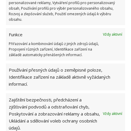
personalizované reklamy, Vytváření profilů pro personalizovaný
obsah, Používání profilů pro výběr personalizovaného obsahu,
Rozvoj a zlepšování služeb, Použití omezených údajů k výběru
obsahu.
Funkce
Vždy aktivní
Přiřazování a kombinování údajů z jiných zdrojů údajů,
Propojení různých zařízení, Identifikace zařízení na
základě automaticky přenášených informací.
Používání přesných údajů o zeměpisné poloze,
ČIŠTĚNÍ
MYTÍ SPORÁKU
PLYNOVÝ SPORÁK
Identifikace zařízení na základě aktivně vyžádaných
informací.
ÚKLID
Zajištění bezpečnosti, předcházení a
Přidejte svůj názor
zjišťování podvodů a odstraňování chyb,
KOMENTOVAT
Poskytování a zobrazování reklamy a obsahu,
Vždy aktivní
Ukládání a sdělování voleb ochrany osobních
údajů.