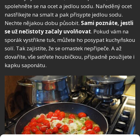
spolehněte se na ocet a jedlou sodu. Naředěný ocet
nastříkejte na smalt a pak přisypte jedlou sodu.
Nechte nějakou dobu působit.
Sami poznáte, jestli
se už nečistoty začaly uvolňovat
. Pokud vám na
sporák vystříkne tuk, můžete ho posypat kuchyňskou
solí. Tak zajistíte, že se omastek nepřipeče. A až
dovaříte, vše setřete houbičkou, případně použijete i
kapku saponátu.