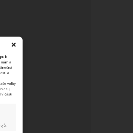
upu k
i nám a
edinečná
osti a
Vaše volby
uhlasu,
ní části
ojů.