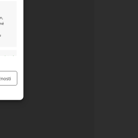
m,
ané
u
y aktivní
nosti
y aktivní