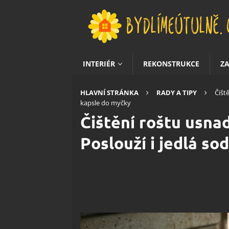
INTERIÉR
REKONSTRUKCE
Z
HLAVNÍ STRÁNKA
RADY A TIPY
Čišt
kapsle do myčky
Čištění roštu usna
Poslouží i jedlá so