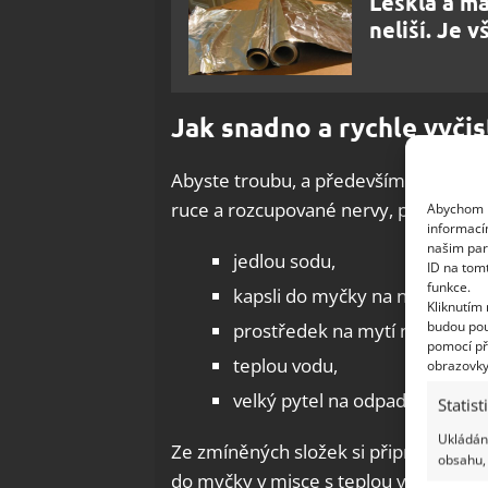
Lesklá a ma
neliší. Je 
Jak snadno a rychle vyčis
Abyste troubu, a především rošt vyčis
ruce a rozcupované nervy, připravte si
Abychom p
informací
našim par
jedlou sodu,
ID na tom
funkce.
kapsli do myčky na nádobí,
Kliknutím
budou pou
prostředek na mytí nádobí,
pomocí př
teplou vodu,
obrazovky
velký pytel na odpadky.
Statist
Ukládání
Ze zmíněných složek si připravte účinn
obsahu, 
do myčky v misce s teplou vodou, jak