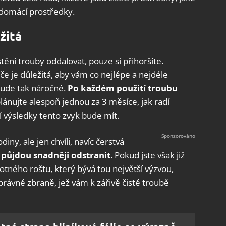
 domácí prostředky.
žitá
tění trouby oddalovat, pouze si přihoršíte.
če je důležitá, aby vám co nejlépe a nejdéle
ebude tak náročné.
Po každém použití troubu
lánujte alespoň jednou za 3 měsíce, jak radí
ní výsledky tento zvyk bude mít.
ny, ale jen chvíli, navíc čerstvá
 půjdou snadněji odstranit
. Pokud jste však již
motného roštu, který bývá tou největší výzvou,
správné zbraně, jež vám k zářivě čisté troubě