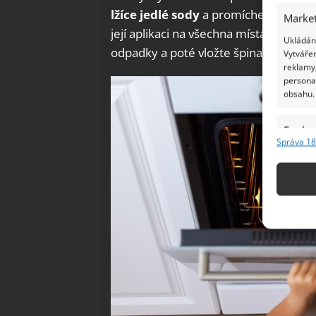
lžíce jedlé sody
a promíchejte tak, ab
Market
její aplikaci na všechna místa roštu, 
Ukládání
odpadky a poté vložte špinavý rošt.
Vytvářen
reklamy,
persona
obsahu.
Funkc
Správa 18
Přiřazov
Identifi
Použív
základ
Zajišt
odstra
Ukládá