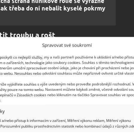
tná strana hliníkové fólie se výrazně
však třeba do ní nebalit kyselé pokrmy
tit troubu a rošt
Spravovat své soukromí
tili snadno a rychle a nezůstaly vám jen špinavé
 následující prostředky:
oskytli co nejlepší služby, my a naši partneři používáme k ukládání a/nebo příst
m o zařízeních, technologie jako soubory cookies. Souhlas s těmito technologiem
tnerům umožní zpracovávat osobní údaje, jako je chování při procházení nebo j
to webu. Nesouhlas nebo odvolání souhlasu může nepříznivě ovlivnit určité vlastn
 níže vyjádřete souhlas s výše uvedeným nebo proveďte podrobnější rozhodnutí. 
žity pouze na tomto webu. Nastavení můžete kdykoli změnit, včetně odvolání so
epínačů v Zásadách cookies nebo kliknutím na tlačítko Spravovat souhlas ve spod
.
iky
 a/nebo přístup k informacím v zařízení, Měření výkonu reklam, Měření výkonu
ý čisticí roztok. Nejdříve rozpusťte jednu kapsli
Porozumění publiku prostřednictvím statistik nebo kombinací údajů z různých zdr
 radí GadzetoMania.
Poté přisypte 4 polévkové