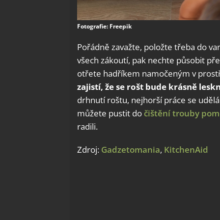
Fotografie: Freepik
Pořádně zavažte, položte třeba do van
všech zákoutí, pak nechte působit př
otřete hadříkem namočeným v prostř
zajistí, že se rošt bude krásně lesk
drhnutí roštu, nejhorší práce se udě
můžete pustit do
čištění trouby pom
radili.
Zdroj:
Gadzetomania
,
KitchenAid