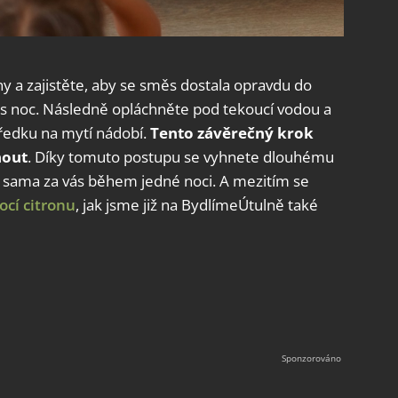
y a zajistěte, aby se směs dostala opravdu do
es noc. Následně opláchněte pod tekoucí vodou a
edku na mytí nádobí.
Tento závěrečný krok
nout
. Díky tomuto postupu se vyhnete dlouhému
lá sama za vás během jedné noci. A mezitím se
ocí citronu
, jak jsme již na BydlímeÚtulně také