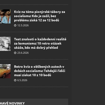
Kvíz na téma pionýrské tábory za
socialismu: Kdo je zažil, bez
problému získá 12 ze 12 bodů
12.5.2026
Test znalostí o každodenní realitě
za komunismu: 10 retro otázek
ukáže, kdo má dobrý přehled
23.6.2026
Retro kvíz o oblíbených autech v
dobách socialismu: Tehdejší řidiči
musí získat 10 z 10 bodů
6.5.2026
HAVÉ NOVINKY