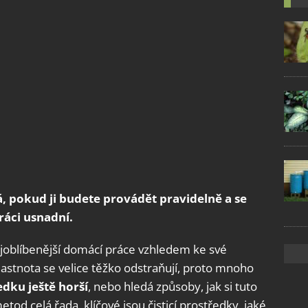
 pokud ji budete provádět pravidelně a se
ráci usnadní.
ejoblíbenější domácí práce vzhledem ke své
mastnota se velice těžko odstraňují, proto mnoho
edku ještě horší
, nebo hledá způsoby, jak si tuto
etod celá řada, klíčové jsou čisticí prostředky, jaké