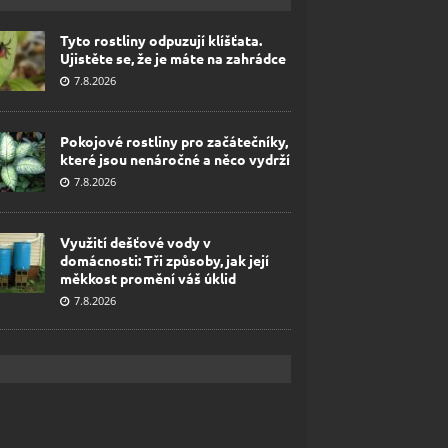
Tyto rostliny odpuzují klíšťata.
Ujistěte se, že je máte na zahrádce
7.8.2026
Pokojové rostliny pro začátečníky,
které jsou nenáročné a něco vydrží
7.8.2026
Využití dešťové vody v
domácnosti: Tři způsoby, jak její
měkkost promění váš úklid
7.8.2026