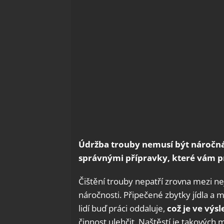
Údržba trouby nemusí být náročná,
správnými přípravky, které vám p
Čištění trouby nepatří zrovna mezi n
náročnosti. Připečené zbytky jídla a 
lidí buď práci oddaluje,
což je ve výsl
činnost ulehčit. Naštěstí je takových m