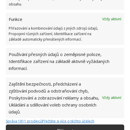
obsahu.
Funkce
Vždy aktivní
Přiřazování a kombinování údajů z jiných zdrojů údajů,
Propojení různých zařízení, Identifikace zařízení na
základě automaticky přenášených informací.
BAZÉN
SVÉPOMOC
ZAHRADA
Používání přesných údajů o zeměpisné poloze,
Identifikace zařízení na základě aktivně vyžádaných
informací.
Přidejte svůj názor
KOMENTOVAT
Zajištění bezpečnosti, předcházení a
zjišťování podvodů a odstraňování chyb,
Poskytování a zobrazování reklamy a obsahu,
Vždy aktivní
Jiří Kolář
Ukládání a sdělování voleb ochrany osobních
Absolvent České zemědělské
údajů.
univerzity, který je již od malička
Správa 1811 prodejců
Přečtěte si více o těchto účelech
velkým kutilem. V podstatě vše, co je
možné najít v j...
[Více o autorovi]