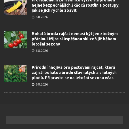
nejnebezpečnějších škůdců rostlin a postupy,
jak se jich rychle zbavit
6.8.2026
Bohatá úroda rajčat nemusí být jen zbožným
přáním. Užijte si úspěšnou sklizeň již během
letošní sezony
6.8.2026
Přírodní hnojiva pro pěstování rajčat, která
zajistí bohatou úrodu šťavnatých a chutných
plodů. Připravte se na letošní sezonu včas
6.8.2026