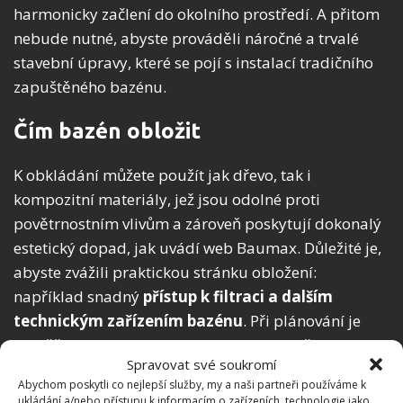
harmonicky začlení do okolního prostředí. A přitom
nebude nutné, abyste prováděli náročné a trvalé
stavební úpravy, které se pojí s instalací tradičního
zapuštěného bazénu.
Čím bazén obložit
K obkládání můžete použít jak dřevo, tak i
kompozitní materiály, jež jsou odolné proti
povětrnostním vlivům a zároveň poskytují dokonalý
estetický dopad, jak uvádí web Baumax. Důležité je,
abyste zvážili praktickou stránku obložení:
například snadný
přístup k filtraci a dalším
technickým zařízením bazénu
. Při plánování je
rovněž nezbytné, abyste zohlednili umístění bazénu
Spravovat své soukromí
na slunném místě bez blízkosti stromů, které by
Abychom poskytli co nejlepší služby, my a naši partneři používáme k
mohly znečišťovat vodu padajícím listím.
ukládání a/nebo přístupu k informacím o zařízeních, technologie jako