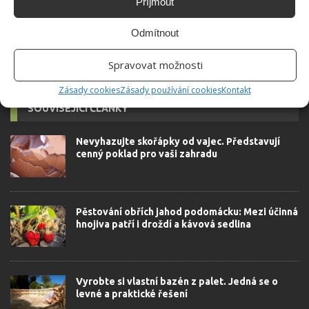
Příjmout
Odmítnout
Spravovat možnosti
Zásady cookies
Zásady používání cookies
Kontakt
SOUVISEJÍCÍ ČLÁNKY
Nevyhazujte skořápky od vajec. Představují
cenný poklad pro vaši zahradu
Pěstování obřích jahod podomácku: Mezi účinná
hnojiva patří i droždí a kávová sedlina
Vyrobte si vlastní bazén z palet. Jedná se o
levné a praktické řešení