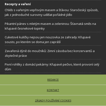
Recepty a vaření
Chléb s vařeným vepřovým masem a šťávou: Staročeský způsob,
jak z jednoduché suroviny udělat pořádné jídlo
Pikantní pánev s mletým masem a zeleninou: Šťavnatá směs na
křupavé česnekové topinky
Cuketové kuličky nejsou jen nouzovka ze zahrady: Křupavé
sousto, po kterém se doma jen zapráší
Zavařená dýně do moučníků: Zimní zásoba bez konzervantů a
zbytečné práce
Pivní rohlíky z domácí pekárny: Křupavé pečivo, které provoní celý
dům
REDAKCE
KONTAKT
ZÁSADY POUŽÍVÁNÍ COOKIES