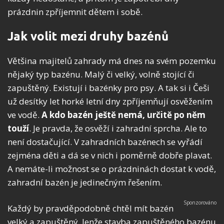
prázdnin zpříjemnit dětem i sobě.
Jak volit mezi druhy bazénů
Většina majitelů zahrady má dnes na svém pozemku
nějaký typ bazénu. Malý či velký, volně stojící či
zapuštěný. Existují i bazénky pro psy. A tak si i Češi
už desítky let horké letní dny zpříjemňují osvěžením
ve vodě.
A kdo bazén ještě nemá, určitě po něm
touží
. Je pravda, že osvěží i zahradní sprcha. Ale to
není dostačující. V zahradních bazénech se vyřádí
zejména děti a dá se v nich i poměrně dobře plavat.
A nemáte-li možnost se o prázdninách dostat k vodě,
zahradní bazén je jedinečným řešením.
Každý by pravděpodobně chtěl mít bazén
velký a zapuštěný. Jenže stavba zapuštěného bazénu