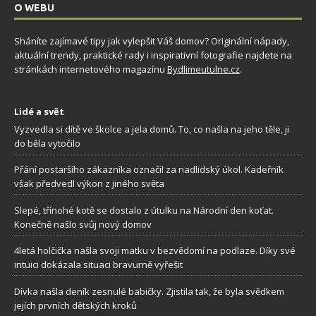
O WEBU
Sháníte zajímavé tipy jak vylepšit Váš domov? Originální nápady,
aktuální trendy, praktické rady i inspirativní fotografie najdete na
stránkách internetového magazínu
Bydlimeutulne.cz
.
Lidé a svět
Vyzvedla si dítě ve školce a jela domů. To, co našla na jeho těle, ji
do běla vytočilo
Přání postaršího zákazníka označil za nadlidský úkol. Kadeřník
však předvedl výkon z jiného světa
Slepé, třínohé kotě se dostalo z útulku na Národní den koťat.
Konečně našlo svůj nový domov
4letá holčička našla svoji matku v bezvědomí na podlaze. Díky své
intuici dokázala situaci bravurně vyřešit
Dívka našla deník zesnulé babičky. Zjistila tak, že byla svědkem
jejích prvních dětských kroků