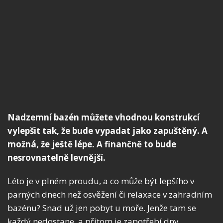
Nadzemní bazén můžete vhodnou konstrukcí
vylepšit tak, že bude vypadat jako zapuštěný. A
možná, že ještě lépe. A finančně to bude
nesrovnatelně levnější.
Léto je v plném proudu, a co může být lepšího v
parných dnech než osvěžení či relaxace v zahradním
bazénu? Snad už jen pobyt u moře. Jenže tam se
každý nedostane, a přitom je zapotřebí dny