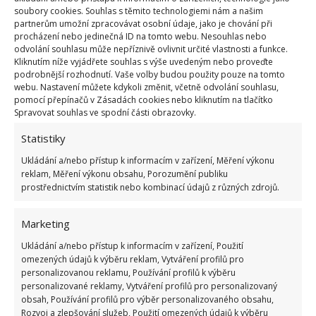
soubory cookies. Souhlas s těmito technologiemi nám a našim
partnerům umožní zpracovávat osobní údaje, jako je chování při
Pokud se pro obložení rozhodnete, může to být také
procházení nebo jedinečná ID na tomto webu. Nesouhlas nebo
příležitost k přidání dalších prvků, jako jsou schůdky
odvolání souhlasu může nepříznivě ovlivnit určité vlastnosti a funkce.
Kliknutím níže vyjádřete souhlas s výše uvedeným nebo proveďte
nebo terasa. Ty mohou
zvýšit komfort užívání
podrobnější rozhodnutí. Vaše volby budou použity pouze na tomto
bazénu
a zároveň posílí jeho vizuální přitažlivost. K
webu. Nastavení můžete kdykoli změnit, včetně odvolání souhlasu,
pomocí přepínačů v Zásadách cookies nebo kliknutím na tlačítko
té samozřejmě patří i křišťálově čistá voda. Na
Spravovat souhlas ve spodní části obrazovky.
BydlímeÚtulně jsme psali o tom, že na
mastnotu v
Statistiky
bazénu
platí tenisové míčky.
Ukládání a/nebo přístup k informacím v zařízení, Měření výkonu
reklam, Měření výkonu obsahu, Porozumění publiku
prostřednictvím statistik nebo kombinací údajů z různých zdrojů.
Marketing
Ukládání a/nebo přístup k informacím v zařízení, Použití
omezených údajů k výběru reklam, Vytváření profilů pro
personalizovanou reklamu, Používání profilů k výběru
personalizované reklamy, Vytváření profilů pro personalizovaný
obsah, Používání profilů pro výběr personalizovaného obsahu,
Rozvoj a zlepšování služeb, Použití omezených údajů k výběru