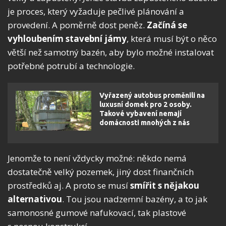
je proces, který vyžaduje pečlivé plánování a
provedení. A poměrně dost peněz.
Začíná se
vyhloubením stavební jámy
, která musí být o něco
větší než samotný bazén, aby bylo možné instalovat
potřebné potrubí a technologie.
Vyřazený autobus proměnili na
luxusní domek pro 2 osoby.
Takové vybavení nemají
domácnosti mnohých z nás
Jenomže to není vždycky možné: někdo nemá
dostatečně velký pozemek, jiný dost finančních
prostředků aj. A proto se musí
smířit s nějakou
alternativou
. Tou jsou nadzemní bazény, a to jak
samonosné gumové nafukovací, tak plastové