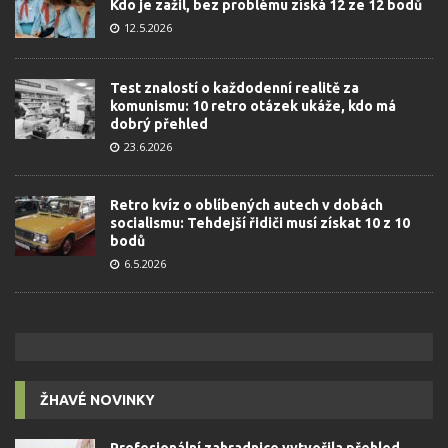
Kdo je zažil, bez problému získá 12 ze 12 bodů
12.5.2026
Test znalostí o každodenní realitě za
komunismu: 10 retro otázek ukáže, kdo má
dobrý přehled
23.6.2026
Retro kvíz o oblíbených autech v dobách
socialismu: Tehdejší řidiči musí získat 10 z 10
bodů
6.5.2026
ŽHAVÉ NOVINKY
Profesionální zahradnice vytvořila přehled