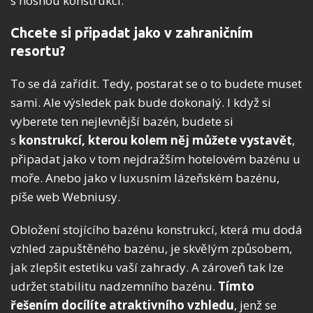
s nosnou konstrukcí.
Chcete si připadat jako v zahraničním
resortu?
To se dá zařídit. Tedy, postarat se o to budete muset
sami. Ale výsledek pak bude dokonalý. I když si
vyberete ten nejlevnější bazén, budete si
s
konstrukcí, kterou kolem něj můžete vystavět
,
připadat jako v tom nejdražším hotelovém bazénu u
moře. Anebo jako v luxusním lázeňském bazénu,
píše web Webniusy.
Obložení stojícího bazénu konstrukcí, která mu dodá
vzhled zapuštěného bazénu, je skvělým způsobem,
jak zlepšit estetiku vaší zahrady. A zároveň tak lze
udržet stabilitu nadzemního bazénu.
Tímto
řešením docílíte atraktivního vzhledu
, jenž se