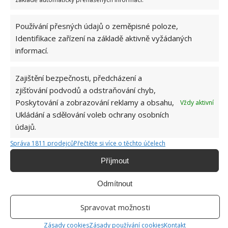
přebytečná mastnota a případný zápach. Bílý ocet
zase zaujme svými čisticími vlastnostmi, díky kterým
Používání přesných údajů o zeměpisné poloze,
dokáže velmi efektivně eliminovat jak viditelné
Identifikace zařízení na základě aktivně vyžádaných
informací.
nečistoty, tak i bakterie.
Zajištění bezpečnosti, předcházení a
zjišťování podvodů a odstraňování chyb,
Poskytování a zobrazování reklamy a obsahu,
Vždy aktivní
Ukládání a sdělování voleb ochrany osobních
údajů.
Správa 1811 prodejců
Přečtěte si více o těchto účelech
Příjmout
Odmítnout
Spravovat možnosti
Zásady cookies
Zásady používání cookies
Kontakt