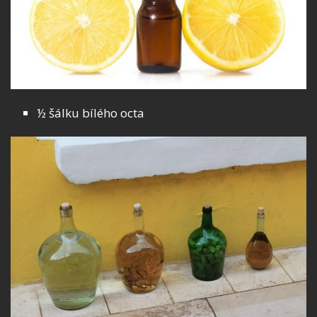
½ šálku bílého octa