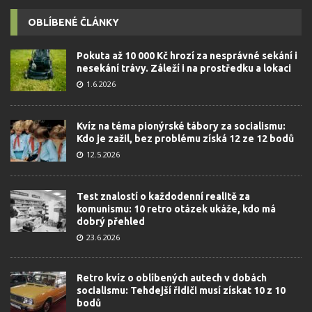
OBLÍBENÉ ČLÁNKY
Pokuta až 10 000 Kč hrozí za nesprávné sekání i
nesekání trávy. Záleží i na prostředku a lokaci
1.6.2026
Kvíz na téma pionýrské tábory za socialismu:
Kdo je zažil, bez problému získá 12 ze 12 bodů
12.5.2026
Test znalostí o každodenní realitě za
komunismu: 10 retro otázek ukáže, kdo má
dobrý přehled
23.6.2026
Retro kvíz o oblíbených autech v dobách
socialismu: Tehdejší řidiči musí získat 10 z 10
bodů