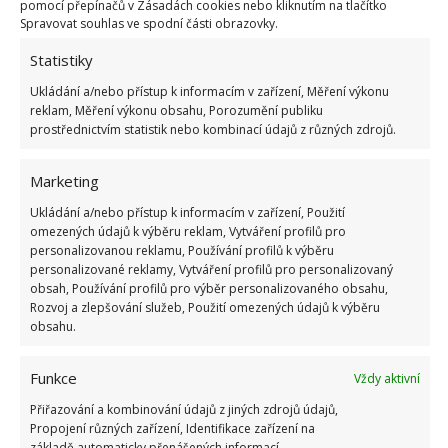
pomocí přepínačů v Zásadách cookies nebo kliknutím na tlačítko
Vyčištění nábytku bude hračkou
Spravovat souhlas ve spodní části obrazovky.
Statistiky
Jak nábytek čistit? Pokud máte směs v rozprašovači,
Ukládání a/nebo přístup k informacím v zařízení, Měření výkonu
stačí nastříkat na váš nábytek a hadříkem lehce
reklam, Měření výkonu obsahu, Porozumění publiku
rozetřít po celé jeho ploše. Takto nechte působit asi
prostřednictvím statistik nebo kombinací údajů z různých zdrojů.
3 minuty a potom vše daným hadříkem rozetřete.
Marketing
Nábytek bude opět dokonale čistý, bude mnohem
více zářit a bude se z něho linout příjemná vůně.
Ukládání a/nebo přístup k informacím v zařízení, Použití
omezených údajů k výběru reklam, Vytváření profilů pro
personalizovanou reklamu, Používání profilů k výběru
Proč právě tyto ingredience?
personalizované reklamy, Vytváření profilů pro personalizovaný
obsah, Používání profilů pro výběr personalizovaného obsahu,
A proč používat právě tyto tři ingredience? Olivový
Rozvoj a zlepšování služeb, Použití omezených údajů k výběru
obsahu.
olej zajistí, že nábytek doslova nebude stárnout a
zachová si svůj dokonalý vzhled. Při použití oleje
Funkce
Vždy aktivní
můžeme mluvit o něčem, co nahrazuje různé vosky a
Přiřazování a kombinování údajů z jiných zdrojů údajů,
podobné produkty. Esenciální olej zase provoní váš
Propojení různých zařízení, Identifikace zařízení na
interiér a také zajistí, že se z nábytku odstraní
základě automaticky přenášených informací.