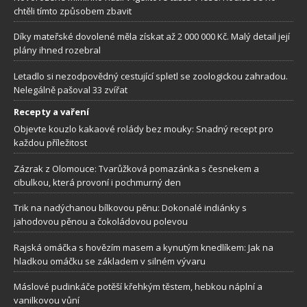
chtěli tímto způsobem zbavit
Díky mateřské dovolené měla získat až 2 000 000 Kč. Malý detail její
plány ihned rozebral
Letadlo si nezodpovědný cestující spletl se zoologickou zahradou.
Nelegálně pašoval 33 zvířat
Recepty a vaření
Objevte kouzlo kakaové rolády bez mouky: Snadný recept pro
každou příležitost
Zázrak z Olomouce: Tvarůžková pomazánka s česnekem a
cibulkou, která provoní i pochmurný den
Trik na nadýchanou bílkovou pěnu: Dokonalé indiánky s
jahodovou pěnou a čokoládovou polevou
Rajská omáčka s hovězím masem a kynutým knedlíkem: Jak na
hladkou omáčku se základem v silném vývaru
Máslové pudinkáče potěší křehkým těstem, hebkou náplní a
vanilkovou vůní