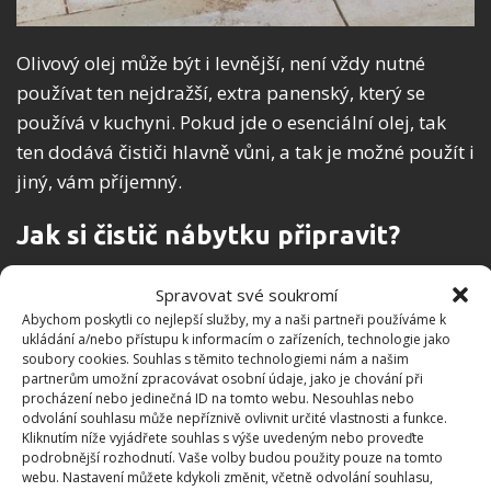
Olivový olej může být i levnější, není vždy nutné
používat ten nejdražší, extra panenský, který se
používá v kuchyni. Pokud jde o esenciální olej, tak
ten dodává čističi hlavně vůni, a tak je možné použít i
jiný, vám příjemný.
Jak si čistič nábytku připravit?
Máte všechny suroviny, bez kterých se neobejdete?
Spravovat své soukromí
Pokud ano, tak je příprava čističe velmi jednoduchá.
Abychom poskytli co nejlepší služby, my a naši partneři používáme k
ukládání a/nebo přístupu k informacím o zařízeních, technologie jako
Stačí, když všechny suroviny důkladně promícháte
soubory cookies. Souhlas s těmito technologiemi nám a našim
dohromady tak, aby se spojily v jednu tekutinu a
partnerům umožní zpracovávat osobní údaje, jako je chování při
procházení nebo jedinečná ID na tomto webu. Nesouhlas nebo
měly jednotkou konzistenci. Ideální je směs nalít do
odvolání souhlasu může nepříznivě ovlivnit určité vlastnosti a funkce.
nádoby s rozprašovačem. Před použitím párkrát
Kliknutím níže vyjádřete souhlas s výše uvedeným nebo proveďte
podrobnější rozhodnutí. Vaše volby budou použity pouze na tomto
protřepete a už můžete aplikovat.
webu. Nastavení můžete kdykoli změnit, včetně odvolání souhlasu,