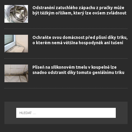
Odstranění zatuchlého zápachu z pračky může
být těžkým oříškem, který lze ovšem zvládnout
Ochraňte svou domácnost před plísní díky triku,
o kterém nemá většina hospodyněk ani tušení
Plíseň na silikonovém tmelu v koupelně lze
snadno odstranit díky tomuto geniálnímu triku