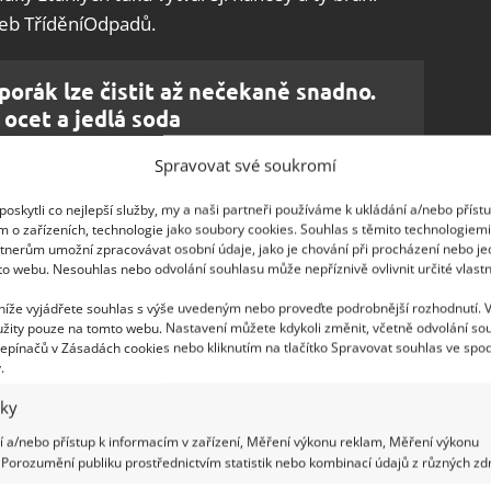
eb TříděníOdpadů.
porák lze čistit až nečekaně snadno.
 ocet a jedlá soda
Spravovat své soukromí
oskytli co nejlepší služby, my a naši partneři používáme k ukládání a/nebo příst
užitý olej
m o zařízeních, technologie jako soubory cookies. Souhlas s těmito technologiem
tnerům umožní zpracovávat osobní údaje, jako je chování při procházení nebo j
to webu. Nesouhlas nebo odvolání souhlasu může nepříznivě ovlivnit určité vlastn
erých obcích se už objevují speciální kontejnery na
ministerstva č. 321/2014 Sb. došlo k
zavedení
 níže vyjádřete souhlas s výše uvedeným nebo proveďte podrobnější rozhodnutí. 
žity pouze na tomto webu. Nastavení můžete kdykoli změnit, včetně odvolání so
1. ledna roku 2020. Důvodem, proč tato nová
epínačů v Zásadách cookies nebo kliknutím na tlačítko Spravovat souhlas ve spod
 oleje a tuky z kuchyní, v rozporu se zákonem,
.
evíte, kde takovou popelnici na přepálený olej
iky
.
 a/nebo přístup k informacím v zařízení, Měření výkonu reklam, Měření výkonu
Porozumění publiku prostřednictvím statistik nebo kombinací údajů z různých zdr
ikvidovat, je slévání do plastových kanystrů, které