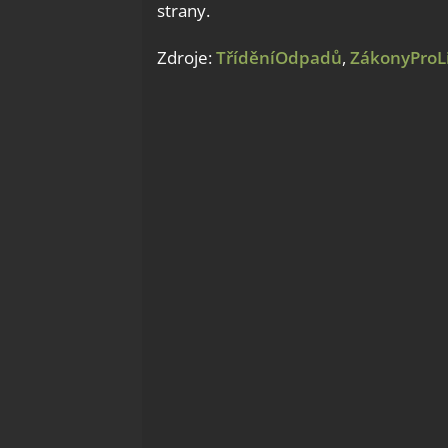
strany.
Zdroje:
TříděníOdpadů
,
ZákonyProL