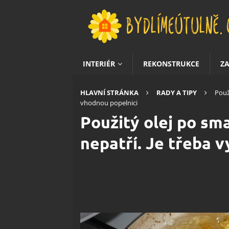
INTERIÉR
REKONSTRUKCE
Z
HLAVNÍ STRÁNKA
RADY A TIPY
Použ
vhodnou popelnici
Použitý olej po sm
nepatří. Je třeba 