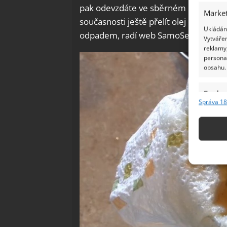
pak odevzdáte ve sběrném dvoře. A 
Market
současnosti ještě přelít olej do PET 
Ukládání
odpadem, radí web SamoSebou.
Vytvářen
reklamy,
persona
obsahu.
Funkc
Správa 18
Přiřazov
Identifi
Použív
základ
Zajišt
odstra
Ukládá