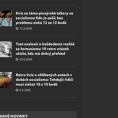
Kvíz na téma pionýrské tábory za
socialismu: Kdo je zažil, bez
problému získá 12 ze 12 bodů
12.5.2026
Test znalostí o každodenní realitě
za komunismu: 10 retro otázek
ukáže, kdo má dobrý přehled
23.6.2026
Retro kvíz o oblíbených autech v
dobách socialismu: Tehdejší řidiči
musí získat 10 z 10 bodů
6.5.2026
HAVÉ NOVINKY