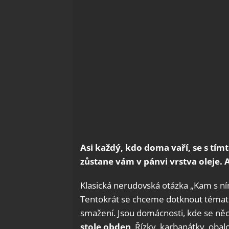
Asi každý, kdo doma vaří, se s tí
zůstane vám v pánvi vrstva oleje.
Klasická nerudovská otázka „Kam s ním
Tentokrát se chceme dotknout tématu
smažení. Jsou domácnosti, kde se něc
stole obden
. Řízky, karbanátky, oba