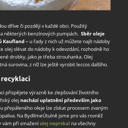
u dříve či později v každé obci. Použitý
 na některých benzínových pumpách.
Sběr oleje
dů Kaufland –
u řady z nich už můžete najít nádoby
te olej slévat do nádoby k odevzdání, rozhodně ho
ené drobky, jako je třeba strouhanka. Olej
á surovina, z níž lze ještě vyrobit leccos dalšího.
 recyklaci
ci přispějete výrazně ke zlepšování životního
ňský olej
nachází uplatnění především jako
tru přepáleného oleje lze získat procesem zvaným
iopaliva. Na BydlímeÚtulně jsme pro vás rovněž
by vám při smažení
olej neprskal
na všechny