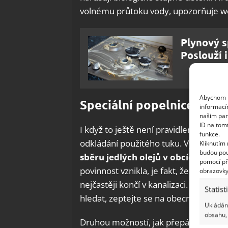
volnému průtoku vody, upozorňuje w
Plynový s
Poslouží i
Abychom p
Speciální popelnice na po
informací
našim par
ID na tom
I když to ještě není pravidlem, v někt
funkce.
odkládání použitého tuku. Vyhláškou 
Kliknutím
budou pou
sběru jedlých olejů v obcích
již od 
pomocí př
povinnost vznikla, je fakt, že použité
obrazovky
nejčastěji končí v kanalizaci. Pokud n
Statist
hledat, zeptejte se na obecním úřadě
Ukládání
obsahu, 
Druhou možností, jak přepálený olej zl