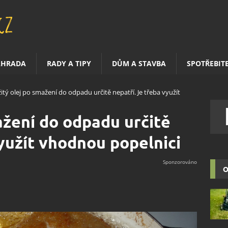
AHRADA
RADY A TIPY
DŮM A STAVBA
SPOTŘEBIT
itý olej po smažení do odpadu určitě nepatří. Je třeba využít
ažení do odpadu určitě
využít vhodnou popelnici
O