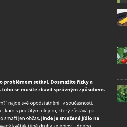
mto problémem setkal. Dosmažíte řízky a
 A toho se musíte zbavit správným způsobem.
?“ najde své opodstatnění i v současnosti.
, kam s použitým olejem, který zůstává po
o smaží jen občas,
jinde je smažené jídlo na
lovaný květák i jiné druhy zeleniny… Anebo