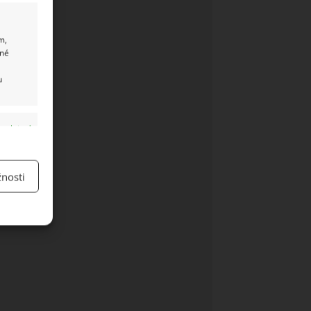
m,
ané
u
y aktivní
nosti
y aktivní