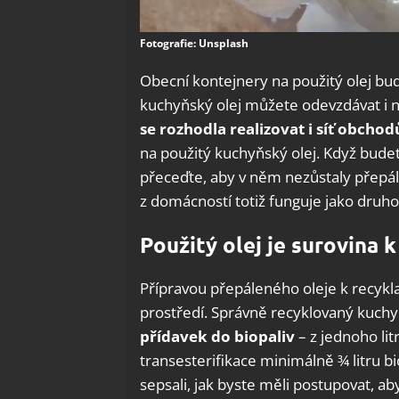
Fotografie: Unsplash
Obecní kontejnery na použitý olej budo
kuchyňský olej můžete odevzdávat i
se rozhodla realizovat i síť obcho
na použitý kuchyňský olej. Když bude
přeceďte, aby v něm nezůstaly přepál
z domácností totiž funguje jako druhotn
Použitý olej je surovina k
Přípravou přepáleného oleje k recykla
prostředí. Správně recyklovaný kuchy
přídavek do biopaliv
– z jednoho li
transesterifikace minimálně ¾ litru b
sepsali, jak byste měli postupovat, a