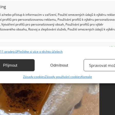
kdo nemá ani jednu z uvedených možností, může v
ing
lahve a vyhodit do kontejneru s komunálním
 a/nebo přístup k informacím v zařízení, Použití omezených údajů k výběru rekla
í profilů pro personalizovanou reklamu, Používání profilů k výběru personalizov
 Vytváření profilů pro personalizovaný obsah, Používání profilů pro výběr
lizovaného obsahu, Rozvoj a zlepšování služeb, Použití omezených údajů k výběr
e
Vžd
11 prodejců
Přečtěte si více o těchto účelech
ání a kombinování údajů z jiných zdrojů údajů, Propojení různých zařízení,
kace zařízení na základě automaticky přenášených informací.
Spravovat mož
Příjmout
Odmítnout
ání přesných údajů o zeměpisné poloze, Identifikace zařízení na
Zásady cookies
Zásady používání cookies
Kontakt
ě aktivně vyžádaných informací.
ění bezpečnosti, předcházení a zjišťování podvodů a
ňování chyb, Poskytování a zobrazování reklamy a obsahu,
Vžd
ní a sdělování voleb ochrany osobních údajů.