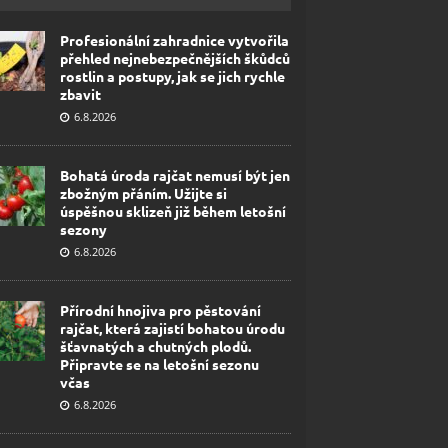
Profesionální zahradnice vytvořila
přehled nejnebezpečnějších škůdců
rostlin a postupy, jak se jich rychle
zbavit
6.8.2026
Bohatá úroda rajčat nemusí být jen
zbožným přáním. Užijte si
úspěšnou sklizeň již během letošní
sezony
6.8.2026
Přírodní hnojiva pro pěstování
rajčat, která zajistí bohatou úrodu
šťavnatých a chutných plodů.
Připravte se na letošní sezonu
včas
6.8.2026