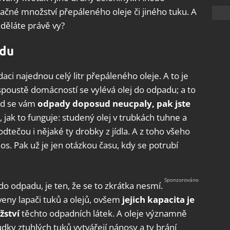
čné množství přepáleného oleje či jiného tuku. A
 děláte právě vy?
adu
daci najednou celý litr přepáleného oleje. A to je
spoustě domácností se vylévá olej do odpadu; a to
ud se vám
odpady doposud neucpaly, pak jste
e, jak to funguje: studený olej v trubkách tuhne a
dtečou i nějaké ty drobky z jídla. A z toho všeho
s. Pak už je jen otázkou času, kdy se potrubí
o odpadu, je ten, že se to zkrátka nesmí.
veny lapači tuků a olejů, ovšem
jejich kapacita je
žství
těchto odpadních látek. A oleje významně
udky ztuhlých tuků vytvářejí nánosy a ty brání