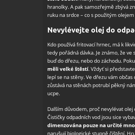
hranolky. A pak samozřejmě zbývá zna
ruku na srdce – co s použitým olejem
Nevylévejte olej do odp
Kdo používá fritovací hrnec, má k likvi
tedy pořádná dávka. Je známo, že ve 
buď do dřezu, nebo do záchodu. Pok
měli velké štěstí
. Vždyť si představt
lepí se na stěny. Ve dřezu vám občas o
zůstává na stěnách potrubí pěkný náno
ucpe.
Dalším důvodem, proč nevylévat olej d
Čističky odpadních vod jsou sice vyba
dimenzována pouze na určité mno
narušují biologické stupně čištění. Hr