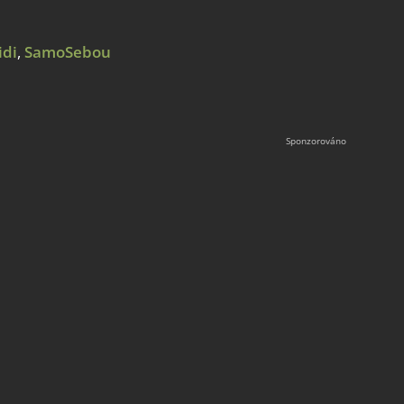
idi
,
SamoSebou