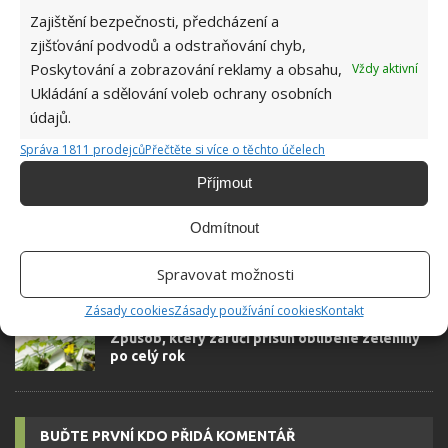
Zajištění bezpečnosti, předcházení a
zjišťování podvodů a odstraňování chyb,
Poskytování a zobrazování reklamy a obsahu,
Vždy aktivní
SOUVISEJÍCÍ ČLÁNKY
Ukládání a sdělování voleb ochrany osobních
údajů.
Žloutnutí listů u pěstovaného česneku může
překvapit i zkušené zahrádkáře. Co v tomto
Správa 1811 prodejců
Přečtěte si více o těchto účelech
případě dělat?
Příjmout
Slupky z cibule nepovažujte za odpad, lze z
Odmítnout
nich vyrobit silné přírodní hnojivo
Spravovat možnosti
Zásady cookies
Zásady používání cookies
Kontakt
Pěstování okurek na okenním parapetu:
Způsob, který zaručí přísun oblíbené zeleniny
po celý rok
BUĎTE PRVNÍ KDO PŘIDÁ KOMENTÁŘ