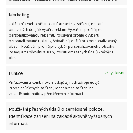
Marketing
CHLÉB
HNOJENÍ
HNOJIVO
OKURKY
Ukládání a/nebo přístup k informacím v zařízení, Použití
PĚSTOVÁNÍ
ZAHRADNIČENÍ
ZELENINA
omezených údajů k výběru reklam, Vytváření profilů pro
personalizovanou reklamu, Používání profilů k výběru
personalizované reklamy, Vytváření profilů pro personalizovaný
Přidejte svůj názor
obsah, Používání profilů pro výběr personalizovaného obsahu,
Rozvoj a zlepšování služeb, Použití omezených údajů k výběru
KOMENTOVAT
obsahu.
Funkce
Vždy aktivní
Hana Musilová
Přiřazování a kombinování údajů z jiných zdrojů údajů,
Do redakce Bydlimeutulne.cz se
Propojení různých zařízení, Identifikace zařízení na
přidala během svých studií a práce
základě automaticky přenášených informací.
redaktorky ji tak nadchla, že se
rozhodla zůstat. Její v...
[Více o
Používání přesných údajů o zeměpisné poloze,
autorovi]
Identifikace zařízení na základě aktivně vyžádaných
informací.