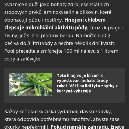
Kvasnice slouží jako bohatý zdroj esenciálních
stopových prvků, aminokyselin a bílkovin, které
obohacují půdu i rostliny.
Hnojení chlebem
zlepšuje mikrobiální aktivitu půdy
, čímž zlepšuje i
živiny, jež si z ní plodiny berou. Namočte 600 g
pečiva do 3 litrů vody a nechte několik dní kvasit.
Poté přeceďte a smíchejte 100 ml nálevu s 1 litrem
vody a zalévejte.
Toto hnojivo je klíčem k
vypěstování bohaté úrody
cuket. Většina lidí tyto zbytky z
kuchyně vyhazuje
Každý keř okurky získá vydatnou dávku zálivky,
která odpovídá potřebnému množství, abyste zase
okurky nepřekrmili.
Pokud nemáte zahradu, žijete