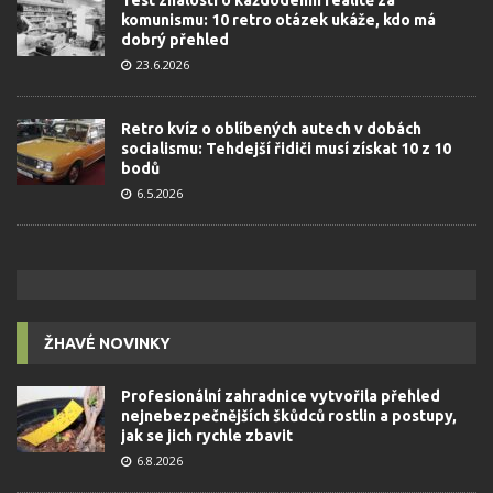
komunismu: 10 retro otázek ukáže, kdo má
dobrý přehled
23.6.2026
Retro kvíz o oblíbených autech v dobách
socialismu: Tehdejší řidiči musí získat 10 z 10
bodů
6.5.2026
ŽHAVÉ NOVINKY
Profesionální zahradnice vytvořila přehled
nejnebezpečnějších škůdců rostlin a postupy,
jak se jich rychle zbavit
6.8.2026