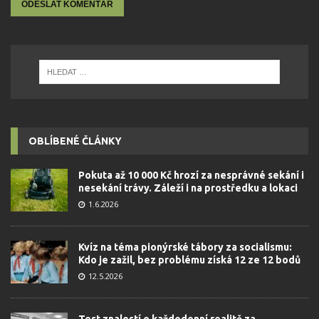
OBLÍBENÉ ČLÁNKY
Pokuta až 10 000 Kč hrozí za nesprávné sekání i
nesekání trávy. Záleží i na prostředku a lokaci
1.6.2026
Kvíz na téma pionýrské tábory za socialismu:
Kdo je zažil, bez problému získá 12 ze 12 bodů
12.5.2026
Test znalostí o každodenní realitě za