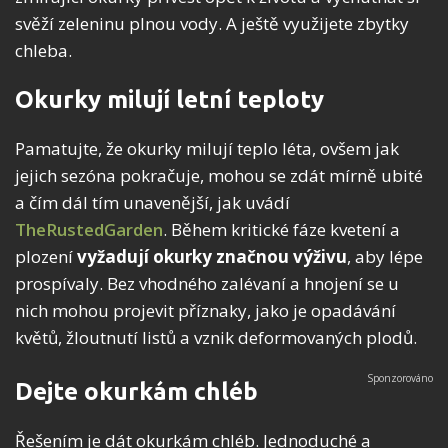
svěží zeleninu plnou vody. A ještě využijete zbytky
chleba.
Okurky milují letní teploty
Pamatujte, že okurky milují teplo léta, ovšem jak
jejich sezóna pokračuje, mohou se zdát mírně ubité
a čím dál tím unavenější, jak uvádí
TheRustedGarden
. Během kritické fáze kvetení a
plození
vyžadují okurky značnou výživu
, aby lépe
prospívaly. Bez vhodného zalévaní a hnojení se u
nich mohou projevit příznaky, jako je opadávání
květů, žloutnutí listů a vznik deformovaných plodů.
Dejte okurkám chléb
Řešením je dát okurkám chléb. Jednoduché a