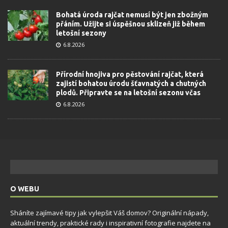
Bohatá úroda rajčat nemusí být jen zbožným
přáním. Užijte si úspěšnou sklizeň již během
letošní sezony
6.8.2026
Přírodní hnojiva pro pěstování rajčat, která
zajistí bohatou úrodu šťavnatých a chutných
plodů. Připravte se na letošní sezonu včas
6.8.2026
O WEBU
Sháníte zajímavé tipy jak vylepšit Váš domov? Originální nápady,
aktuální trendy, praktické rady i inspirativní fotografie najdete na