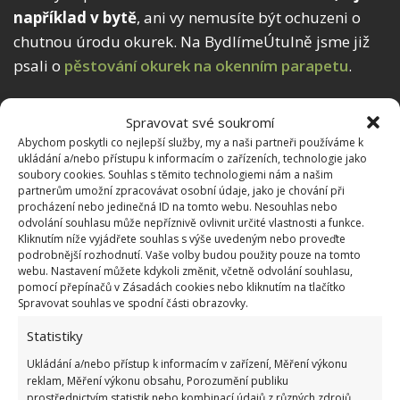
například v bytě
, ani vy nemusíte být ochuzeni o
chutnou úrodu okurek. Na BydlímeÚtulně jsme již
psali o
pěstování okurek na okenním parapetu
.
Spravovat své soukromí
Abychom poskytli co nejlepší služby, my a naši partneři používáme k
ukládání a/nebo přístupu k informacím o zařízeních, technologie jako
soubory cookies. Souhlas s těmito technologiemi nám a našim
partnerům umožní zpracovávat osobní údaje, jako je chování při
procházení nebo jedinečná ID na tomto webu. Nesouhlas nebo
odvolání souhlasu může nepříznivě ovlivnit určité vlastnosti a funkce.
Kliknutím níže vyjádřete souhlas s výše uvedeným nebo proveďte
podrobnější rozhodnutí. Vaše volby budou použity pouze na tomto
webu. Nastavení můžete kdykoli změnit, včetně odvolání souhlasu,
pomocí přepínačů v Zásadách cookies nebo kliknutím na tlačítko
Spravovat souhlas ve spodní části obrazovky.
Statistiky
Ukládání a/nebo přístup k informacím v zařízení, Měření výkonu
reklam, Měření výkonu obsahu, Porozumění publiku
prostřednictvím statistik nebo kombinací údajů z různých zdrojů.