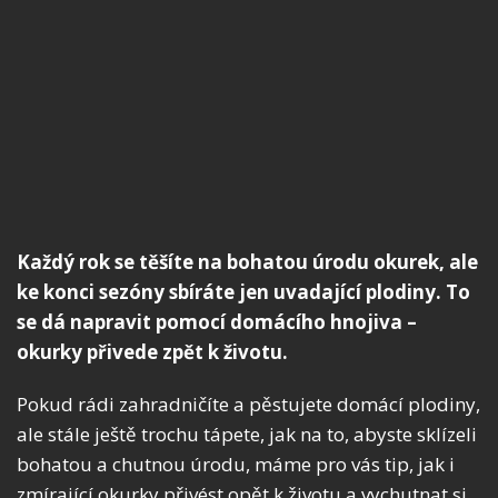
Každý rok se těšíte na bohatou úrodu okurek, ale
ke konci sezóny sbíráte jen uvadající plodiny. To
se dá napravit pomocí domácího hnojiva –
okurky přivede zpět k životu.
Pokud rádi zahradničíte a pěstujete domácí plodiny,
ale stále ještě trochu tápete, jak na to, abyste sklízeli
bohatou a chutnou úrodu, máme pro vás tip, jak i
zmírající okurky přivést opět k životu a vychutnat si