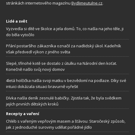
stránkách internetového magazínu
Bydlimeutulne.cz
.
Lidé a svět
Vyzvedla si dítě ve školce a jela domů. To, co našla na jeho těle, ji
do běla vytočilo
Přání postaršího zákazníka označil za nadlidský úkol. Kadeřník
však předvedl výkon z jiného světa
Slepé, třínohé kotě se dostalo z útulku na Národní den koťat.
Konečně našlo svůj nový domov
4letá holčička našla svoji matku v bezvědomí na podlaze. Díky své
intuici dokázala situaci bravurně vyřešit
Dívka našla deník zesnulé babičky. Zjistila tak, že byla svědkem
jejích prvních dětských kroků
Recepty a vaření
Chléb s vařeným vepřovým masem a šťávou: Staročeský způsob,
jak z jednoduché suroviny udělat pořádné jídlo