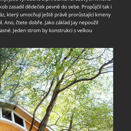
ob zasadil dědeček pevně do sebe. Propůjčil tak i
z, který umocňují ještě právě prorůstající kmeny
il. Ano, čtete dobře. Jako základ Jay nepoužil
 jasné. Jeden strom by konstrukci s velkou