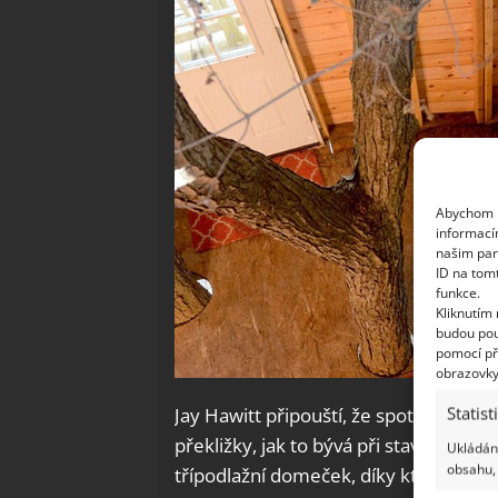
Abychom p
informací
našim par
ID na tom
funkce.
Kliknutím
budou pou
pomocí př
obrazovky
Statist
Jay Hawitt připouští, že spotřeboval 
překližky, jak to bývá při stavbě do
Ukládání
obsahu, 
třípodlažní domeček, díky kterému se 