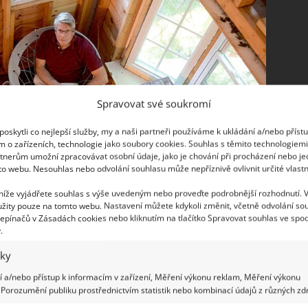
Spravovat své soukromí
oskytli co nejlepší služby, my a naši partneři používáme k ukládání a/nebo příst
m o zařízeních, technologie jako soubory cookies. Souhlas s těmito technologiem
tnerům umožní zpracovávat osobní údaje, jako je chování při procházení nebo j
to webu. Nesouhlas nebo odvolání souhlasu může nepříznivě ovlivnit určité vlastn
 níže vyjádřete souhlas s výše uvedeným nebo proveďte podrobnější rozhodnutí. 
žity pouze na tomto webu. Nastavení můžete kdykoli změnit, včetně odvolání so
epínačů v Zásadách cookies nebo kliknutím na tlačítko Spravovat souhlas ve spod
.
iky
o něco více materiálu, než obyčejných pár kusů
mků zvykem. Během jednoho a půl roku vystavěl
 a/nebo přístup k informacím v zařízení, Měření výkonu reklam, Měření výkonu
Porozumění publiku prostřednictvím statistik nebo kombinací údajů z různých zdr
prý sám znovu cítí jako dítě A není divu. Jeho