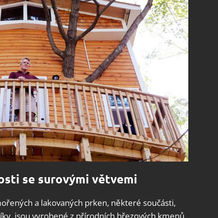
osti se surovými větvemi
ořených a lakovaných prken, některé součásti,
bříky, jsou vyrobené z přírodních březových kmenů