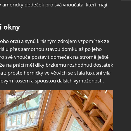
ý americký dědeček pro svá vnoučata, kteří mají
i okny
noho otců a synů krásným zdrojem vzpomínek ze
iálu přes samotnou stavbu domku až po jeho
ce pro své vnouče postavit domeček na stromě ještě
ože na práci měl díky brzkému rozhodnutí dostatek
 z prosté herničky ve větvích se stala luxusní vila
lovým košem a spoustou dalších vymožeností.