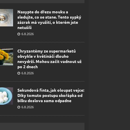
Nasypte do dřezu mouku a
sledujte, co se stane. Tento sypký
zázrak má využití, o kterém jste
netušili
6.8.2026
Chryzantémy ze supermarketů
obvykle v květináči dlouho
nevydrží. Mohou začít vadnout už
po 2 dnech
6.8.2026
Sekundová finta, jak oloupat vejce:
Díky tomuto postupu skořápka od
bílku doslova sama odpadne
6.8.2026