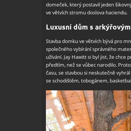
domeček, který postavil jeden šikovn
ve větvích stromu doslova haciendu.
Luxusní dům s arkýřovým
Stavba domku ve větvích bývá pro m
společného vybírání správného mater
užívání. Jay Hawitt si byl jist, že ch
předtím, než se vůbec narodilo. Prot
času, se stavbou si neskutečně vyhrál a
se schodištěm, tobogánem, basketba