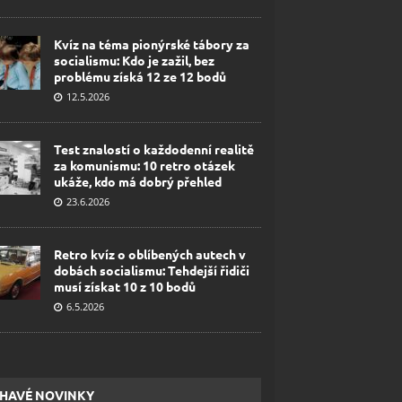
Kvíz na téma pionýrské tábory za
socialismu: Kdo je zažil, bez
problému získá 12 ze 12 bodů
12.5.2026
Test znalostí o každodenní realitě
za komunismu: 10 retro otázek
ukáže, kdo má dobrý přehled
23.6.2026
Retro kvíz o oblíbených autech v
dobách socialismu: Tehdejší řidiči
musí získat 10 z 10 bodů
6.5.2026
HAVÉ NOVINKY