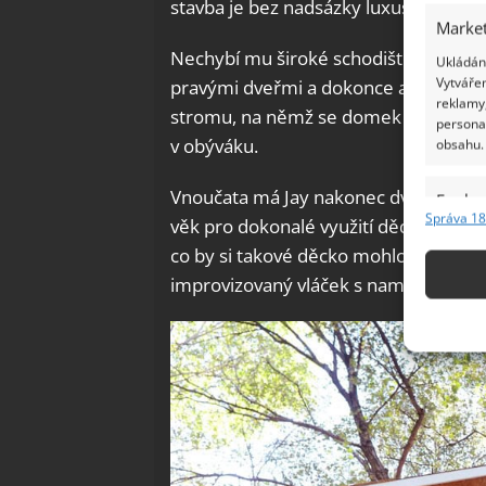
stavba je bez nadsázky luxusní.
Market
Nechybí mu široké schodiště, z nejvy
Ukládání
Vytvářen
pravými dveřmi a dokonce arkýřovými 
reklamy,
stromu, na němž se domek nachází, s
persona
v obýváku.
obsahu.
Vnoučata má Jay nakonec dvě, kluky Jac
Funkc
Správa 18
věk pro dokonalé využití dědečkova 
Přiřazov
co by si takové děcko mohlo přát. Ze
Identifi
improvizovaný vláček s namalovaným
Použív
základ
Zajišt
odstra
Ukládá