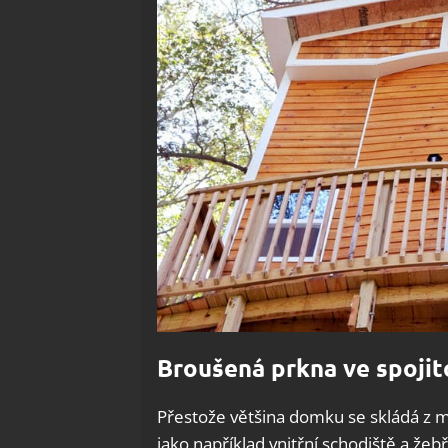
Broušená prkna ve spojit
Přestože většina domku se skládá z m
jako například vnitřní schodiště a že