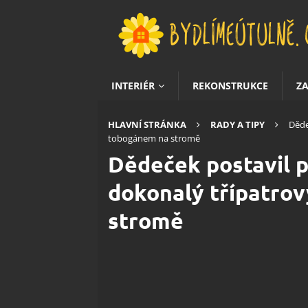
INTERIÉR
REKONSTRUKCE
Z
HLAVNÍ STRÁNKA
RADY A TIPY
Děde
tobogánem na stromě
Dědeček postavil p
dokonalý třípatro
stromě