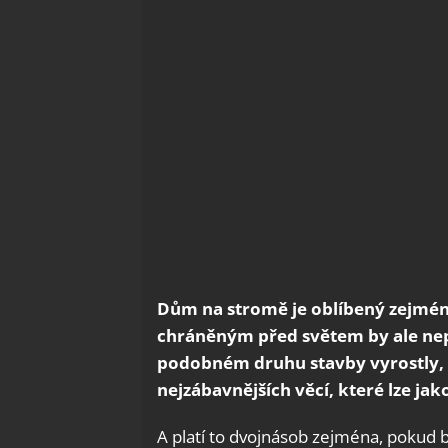
Dům na stromě je oblíbený zejmé
chráněným před světem by ale nepo
podobném druhu stavby vyrostly, s
nejzábavnějších věcí, které lze jak
A platí to dvojnásob zejména, pokud by