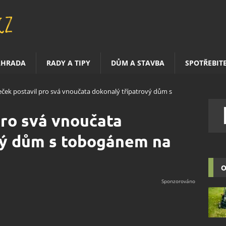
AHRADA
RADY A TIPY
DŮM A STAVBA
SPOTŘEBIT
ček postavil pro svá vnoučata dokonalý třípatrový dům s
ro svá vnoučata
vý dům s tobogánem na
O