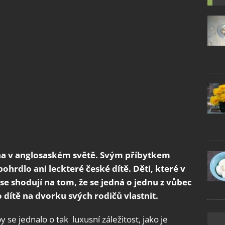
na v anglosaském světě. Svým příbytkem
hrdlo ani leckteré české dítě. Děti, které v
e shodují na tom, že se jedná o jednu z vůbec
o dítě na dvorku svých rodičů vlastnit.
 se jednalo o tak luxusní záležitost, jako je