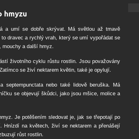
ho hmyzu
ná a umí se dobře skrývat. Má světlou až tmavě
 to dravec a rychlý vrah, který se umí vypořádat se
, mouchy a další hmyz.
stí životního cyklu růstu rostlin. Jsou považovány
Zatímco se živí nektarem květin, také je opylují.
lla septempunctata nebo také lidově beruška. Má
lníčku se objevují škůdci, jako jsou mšice, molice a
myz. Je potěšením sledovat je, jak se třepotají po
í. Hnízdí na květech, živí se nektarem a přenášejí
zbuzují růst rostlin.