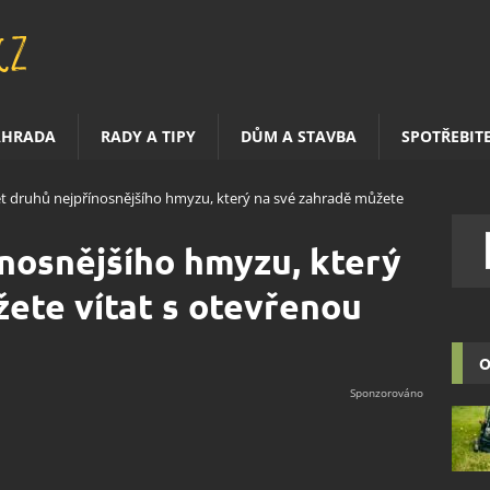
AHRADA
RADY A TIPY
DŮM A STAVBA
SPOTŘEBIT
t druhů nejpřínosnějšího hmyzu, který na své zahradě můžete
nosnějšího hmyzu, který
ete vítat s otevřenou
O