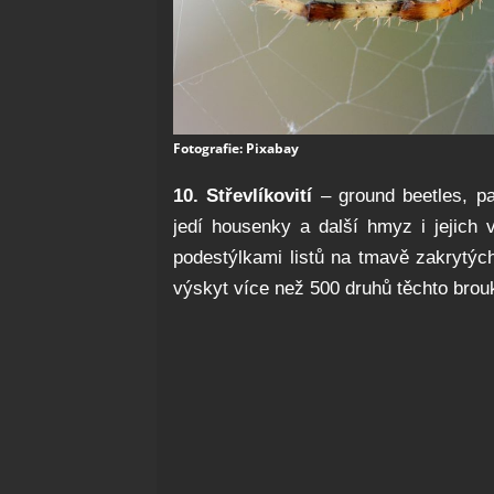
Fotografie: Pixabay
10. Střevlíkovití
– ground beetles, p
jedí housenky a další hmyz i jejich v
podestýlkami listů na tmavě zakrytýc
výskyt více než 500 druhů těchto brou