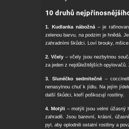
10 druhů nejpřínosnější
1. Kudlanka nábožná
– je rafinova
zelenou barvu, na podzim je hnědá. Je
zahradními škůdci. Loví brouky, mšice
2. Včely
– včely jsou nezbytnou součá
za jeden z nejdůležitějších opylovačů. 
3. Slunéčko sedmitečné
– coccine
nenasytnou chuť k jídlu. Na jejím jíde
další škůdci, kteří poškozují rostliny.
4. Motýli
– motýli jsou velmi úžasný h
zahradě. Jsou barevní, krásní, úžasn
pyl, aby oplodnili ostatní rostliny a pov