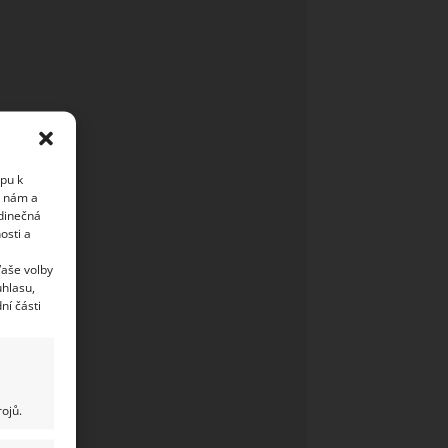
upu k
i nám a
edinečná
osti a
Vaše volby
uhlasu,
ní části
ojů.