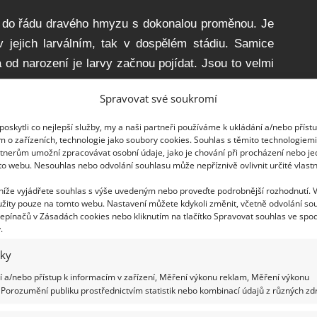
í do řádu dravého hmyzu s dokonalou proměnou. Je
 v jejich larválním, tak v dospělém stádiu. Samice
 od narození je larvy začnou pojídat. Jsou to velmi
Spravovat své soukromí
 jiným létajícím hmyzem a škůdci, jako jsou komáři,
oskytli co nejlepší služby, my a naši partneři používáme k ukládání a/nebo příst
 jejich larvy. Jsou zvědaví, ale neškodní a pozvat
m o zařízeních, technologie jako soubory cookies. Souhlas s těmito technologiem
tnerům umožní zpracovávat osobní údaje, jako je chování při procházení nebo j
b, jak přirozeně omezit škůdce.
to webu. Nesouhlas nebo odvolání souhlasu může nepříznivě ovlivnit určité vlastn
 jsou jedním z nejužitečnějších hmyzu. To ví asi
 níže vyjádřete souhlas s výše uvedeným nebo proveďte podrobnější rozhodnutí. 
žity pouze na tomto webu. Nastavení můžete kdykoli změnit, včetně odvolání so
živiny, také provzdušňují půdu a regulují její pH.
epínačů v Zásadách cookies nebo kliknutím na tlačítko Spravovat souhlas ve spod
.
lupatí opylovači. Čmeláci opylují rostliny a živí se
iky
é v koloniích, ale v půdě, listovém odpadu nebo v
 a/nebo přístup k informacím v zařízení, Měření výkonu reklam, Měření výkonu
stromů podporuje výskyt čmeláků v zahradě.
Porozumění publiku prostřednictvím statistik nebo kombinací údajů z různých zdr