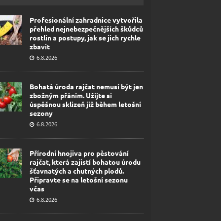
Profesionální zahradnice vytvořila
přehled nejnebezpečnějších škůdců
rostlin a postupy, jak se jich rychle
zbavit
6.8.2026
Bohatá úroda rajčat nemusí být jen
zbožným přáním. Užijte si
úspěšnou sklizeň již během letošní
sezony
6.8.2026
Přírodní hnojiva pro pěstování
rajčat, která zajistí bohatou úrodu
šťavnatých a chutných plodů.
Připravte se na letošní sezonu
včas
6.8.2026