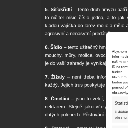
5. Síťokřídlí
– tento druh hmyzu patř
to ničitel mšic číslo jedna, a to jak
kladou vajíčka do larev molic a mšic a
agresivní a nenasytní predátoři.
6. Šídlo
– tento užitečný hmyz se živí
Abychom p
mouchy, můry, molice, ovocné mušky a
informací
našim par
je do vaší zahrady je vynikající způso
ID na tom
funkce.
7. Žížaly
– není třeba informovat, že
Kliknutím
budou pou
každý. Jejich trus poskytuje rostlinám 
pomocí př
obrazovky
8. Čmeláci
– jsou to velcí, krásní, ch
Statist
nektarem. Stejně jako včely žijí tak
Ukládání
dutých polenech. Pěstování ovocných 
obsahu, 