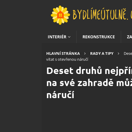
INTERIÉR
REKONSTRUKCE
Z
HLAVNÍ STRÁNKA
RADY A TIPY
Dese
vítat s otevřenou náručí
Deset druhů nejpří
na své zahradě můž
náručí