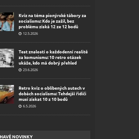
Kvíz na téma pionýrské tábory za
socialismu: Kdo je zažil, bez
problému získá 12 ze 12 bodů
12.5.2026
Test znalostí o každodenní realitě
za komunismu: 10 retro otázek
ukáže, kdo má dobrý přehled
23.6.2026
Retro kvíz o oblíbených autech v
dobách socialismu: Tehdejší řidiči
musí získat 10 z 10 bodů
6.5.2026
HAVÉ NOVINKY