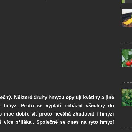
ečný. Některé druhy hmyzu opylují květiny a jiné
ný hmyz. Proto se vyplatí neházet všechny do
to moc dobře ví, proto neváhá zbudovat i hmyzí
 více přilákal. Společně se dnes na tyto hmyzí