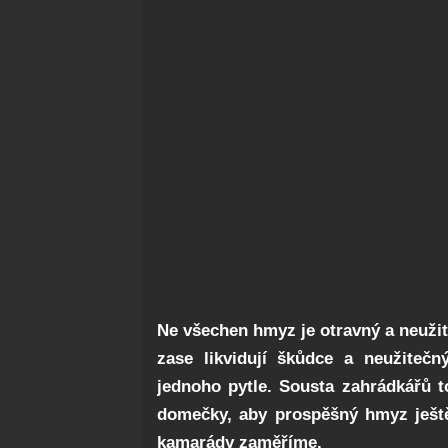
Ne všechen hmyz je otravný a neužit
zase likvidují škůdce a neužiteč
jednoho pytle. Sousta zahrádkářů 
domečky, aby prospěšný hmyz ještě
kamarády zaměříme.