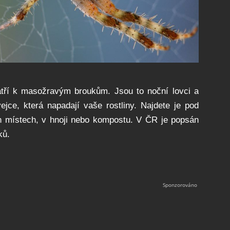
atří k masožravým broukům. Jsou to noční lovci a
ejce, která napadají vaše rostliny. Najdete je pod
h místech, v hnoji nebo kompostu. V ČR je popsán
ků.