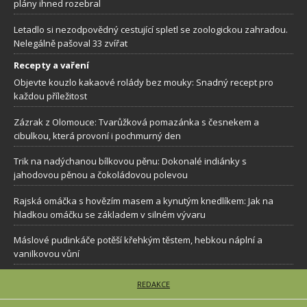
plány ihned rozebral
Letadlo si nezodpovědný cestující spletl se zoologickou zahradou.
Nelegálně pašoval 33 zvířat
Recepty a vaření
Objevte kouzlo kakaové rolády bez mouky: Snadný recept pro
každou příležitost
Zázrak z Olomouce: Tvarůžková pomazánka s česnekem a
cibulkou, která provoní i pochmurný den
Trik na nadýchanou bílkovou pěnu: Dokonalé indiánky s
jahodovou pěnou a čokoládovou polevou
Rajská omáčka s hovězím masem a kynutým knedlíkem: Jak na
hladkou omáčku se základem v silném vývaru
Máslové pudinkáče potěší křehkým těstem, hebkou náplní a
vanilkovou vůní
REDAKCE