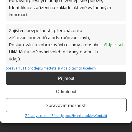
Používání přesných údajů o zeměpisné poloze,
Identifikace zařízení na základě aktivně vyžádaných
Zdroj:
Gardenersworld
informací.
Zajištění bezpečnosti, předcházení a
zjišťování podvodů a odstraňování chyb,
Poskytování a zobrazování reklamy a obsahu,
Vždy aktivní
Ukládání a sdělování voleb ochrany osobních
údajů.
Správa 1811 prodejců
Přečtěte si více o těchto účelech
Příjmout
Odmítnout
Spravovat možnosti
Zásady cookies
Zásady používání cookies
Kontakt