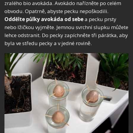
zralého bio avokáda. Avokádo nařízněte po celém
obvodu. Opatrně, abyste pecku nepoškodili.
Oddělte půlky avokáda od sebe
a pecku prsty
nebo lžičkou vyjměte. Jemnou svrchní slupku můžete
lehce odstranit. Do pecky zapíchněte tři párátka, aby
byla ve středu pecky a v jedné rovině.