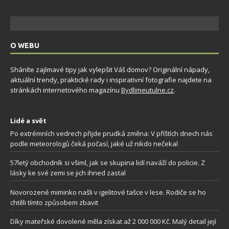
O WEBU
Sháníte zajímavé tipy jak vylepšit Váš domov? Originální nápady,
aktuální trendy, praktické rady i inspirativní fotografie najdete na
stránkách internetového magazínu
Bydlimeutulne.cz
.
Lidé a svět
Po extrémních vedrech přijde prudká změna: V příštích dnech nás
podle meteorologů čeká počasí, jaké už nikdo nečekal
57letý obchodník si všiml, jak se skupina lidí naváží do policie. Z
lásky ke své zemi se jich ihned zastal
Novorozené miminko našli v igelitové tašce v lese. Rodiče se ho
chtěli tímto způsobem zbavit
Díky mateřské dovolené měla získat až 2 000 000 Kč. Malý detail její