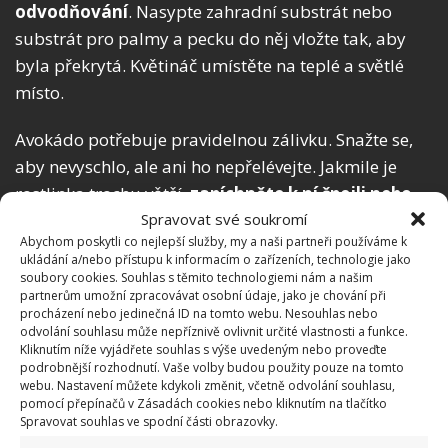
odvodňování
. Nasypte zahradní substrát nebo
substrát pro palmy a pecku do něj vložte tak, aby
byla překrytá. Květináč umístěte na teplé a světlé
místo.
Avokádo potřebuje pravidelnou zálivku. Snažte se,
aby nevyschlo, ale ani ho nepřelévejte. Jakmile je
rostlinka trochu větší,
zapíchněte k ní špejli nebo
klacík a jemně stonek k tyčce připevněte
. Jednou
Spravovat své soukromí
Abychom poskytli co nejlepší služby, my a naši partneři používáme k
za dva týdny dodávejte rostlině organické hnojivo.
ukládání a/nebo přístupu k informacím o zařízeních, technologie jako
Dávejte také pozor na průvan pod okny, který
soubory cookies. Souhlas s těmito technologiemi nám a našim
partnerům umožní zpracovávat osobní údaje, jako je chování při
nesnáší. Raději ji tedy nedávejte přímo na okenní
procházení nebo jedinečná ID na tomto webu. Nesouhlas nebo
parapet.
odvolání souhlasu může nepříznivě ovlivnit určité vlastnosti a funkce.
Kliknutím níže vyjádřete souhlas s výše uvedeným nebo proveďte
podrobnější rozhodnutí. Vaše volby budou použity pouze na tomto
webu. Nastavení můžete kdykoli změnit, včetně odvolání souhlasu,
pomocí přepínačů v Zásadách cookies nebo kliknutím na tlačítko
Spravovat souhlas ve spodní části obrazovky.