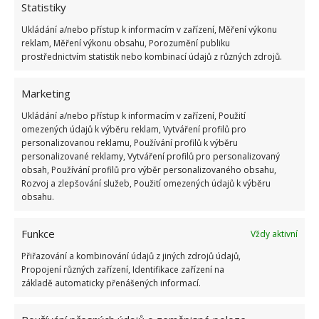
Statistiky
Ukládání a/nebo přístup k informacím v zařízení, Měření výkonu
reklam, Měření výkonu obsahu, Porozumění publiku
prostřednictvím statistik nebo kombinací údajů z různých zdrojů.
Marketing
Ukládání a/nebo přístup k informacím v zařízení, Použití
omezených údajů k výběru reklam, Vytváření profilů pro
personalizovanou reklamu, Používání profilů k výběru
Fotografie: Freepik
personalizované reklamy, Vytváření profilů pro personalizovaný
obsah, Používání profilů pro výběr personalizovaného obsahu,
Rostlina bude bujnější, pokud ji budete pravidelně
Rozvoj a zlepšování služeb, Použití omezených údajů k výběru
zastřihovat. Vhodné období je v době klidu, tedy
obsahu.
během podzimu a zimy. Až bude mít rostlinka asi 20
cm, zkraťte ji na polovinu.
Jak doroste do 30 cm,
Funkce
Vždy aktivní
zaštípněte horní patro lístků
. Všechny boční
Přiřazování a kombinování údajů z jiných zdrojů údajů,
Propojení různých zařízení, Identifikace zařízení na
výhonky zkracujte při 20 cm na polovinu. To je v
základě automaticky přenášených informací.
prvním roce, v dalších letech, jak avokádo poroste,
budete zkracovat vždy zhruba o polovinu.