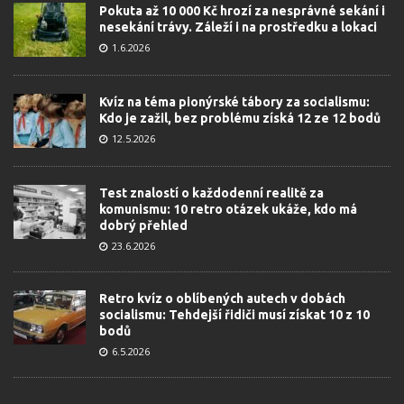
Pokuta až 10 000 Kč hrozí za nesprávné sekání i
nesekání trávy. Záleží i na prostředku a lokaci
1.6.2026
Kvíz na téma pionýrské tábory za socialismu:
Kdo je zažil, bez problému získá 12 ze 12 bodů
12.5.2026
Test znalostí o každodenní realitě za
komunismu: 10 retro otázek ukáže, kdo má
dobrý přehled
23.6.2026
Retro kvíz o oblíbených autech v dobách
socialismu: Tehdejší řidiči musí získat 10 z 10
bodů
6.5.2026