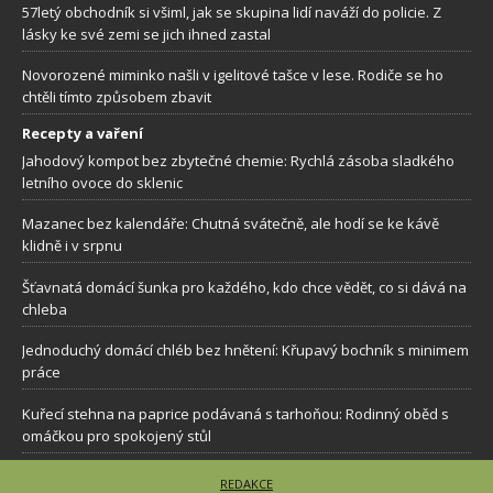
57letý obchodník si všiml, jak se skupina lidí naváží do policie. Z
lásky ke své zemi se jich ihned zastal
Novorozené miminko našli v igelitové tašce v lese. Rodiče se ho
chtěli tímto způsobem zbavit
Recepty a vaření
Jahodový kompot bez zbytečné chemie: Rychlá zásoba sladkého
letního ovoce do sklenic
Mazanec bez kalendáře: Chutná svátečně, ale hodí se ke kávě
klidně i v srpnu
Šťavnatá domácí šunka pro každého, kdo chce vědět, co si dává na
chleba
Jednoduchý domácí chléb bez hnětení: Křupavý bochník s minimem
práce
Kuřecí stehna na paprice podávaná s tarhoňou: Rodinný oběd s
omáčkou pro spokojený stůl
REDAKCE