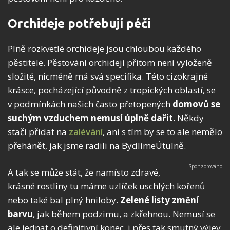
Orchideje potřebují péči
Plně rozkvetlé orchideje jsou chloubou každého
pěstitele. Pěstování orchidejí přitom není vyloženě
složité, nicméně má svá specifika. Této cizokrajné
krásce, pocházející původně z tropických oblastí, se
v podmínkách našich často přetopených
domovů se
suchým vzduchem nemusí úplně dařit
. Někdy
stačí přidat na
zalévání
, ani s tím by se to ale nemělo
přehánět, jak jsme radili na BydlímeÚtulně.
A tak se může stát, že namísto zdravé,
krásné rostliny tu máme uzlíček uschlých kořenů
nebo také bal plný hniloby.
Zelené listy změní
barvu
, jak během podzimu, a zkřehnou. Nemusí se
ale jednat o definitivní konec, i přes tak smutný výjev