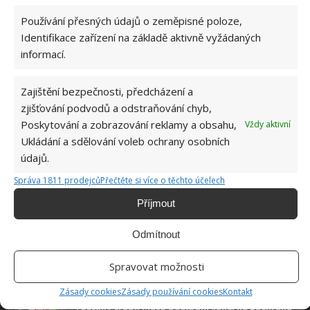
Hana Musilová
Používání přesných údajů o zeměpisné poloze,
Do redakce Bydlimeutulne.cz se
Identifikace zařízení na základě aktivně vyžádaných
přidala během svých studií a práce
informací.
redaktorky ji tak nadchla, že se
rozhodla zůstat. Její v...
[Více o
Zajištění bezpečnosti, předcházení a
autorovi]
zjišťování podvodů a odstraňování chyb,
Poskytování a zobrazování reklamy a obsahu,
Vždy aktivní
Ukládání a sdělování voleb ochrany osobních
údajů.
Správa 1811 prodejců
Přečtěte si více o těchto účelech
SOUVISEJÍCÍ ČLÁNKY
Příjmout
Jak na zahradě pěstovat gladioly neboli mečíky
Odmítnout
levou zadní. Klíč k úspěchu je hned na začátku
sezóny
Spravovat možnosti
Zásady cookies
Zásady používání cookies
Kontakt
Kroucení listů u rajčat: Poznejte, co vaše
rostliny trápí. Máte poslední šanci na záchranu