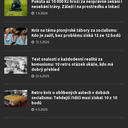
Pokuta až 10 000 Kč hrozí za nesprávné sekání i
nesekání trávy. Záleží i na prostředku a lokaci
1.6.2026
Kvíz na téma pionýrské tábory za socialismu:
Kdo je zažil, bez problému získá 12 ze 12 bodů
12.5.2026
Test znalostí o každodenní realitě za
komunismu: 10 retro otázek ukáže, kdo má
dobrý přehled
23.6.2026
Retro kvíz o oblíbených autech v dobách
socialismu: Tehdejší řidiči musí získat 10 z 10
bodů
6.5.2026