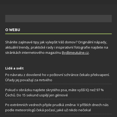
O WEBU
Sháníte zajímavé tipy jak vylepšit Váš domov? Originální nápady,
aktuální trendy, praktické rady i inspirativní fotografie najdete na
stránkách internetového magazínu
Bydlimeutulne.cz
.
Lidé a svět
Po návratu z dovolené ho v poštovní schránce čekalo překvapení.
Úřady jej považují za mrtvého
Pokud v obrázku najdete skrytého psa, máte vyšší IQ než 97 %
Čechů. Do 15 sekund uspějí jen géniové
Po extrémních vedrech přijde prudká změna: V příštích dnech nás
podle meteorologů čeká počasí, jaké už nikdo nečekal