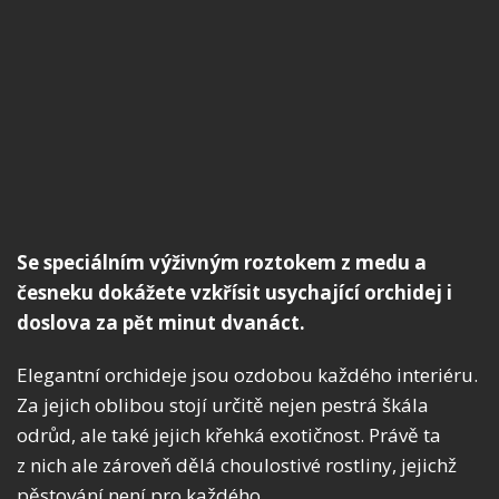
Se speciálním výživným roztokem z medu a
česneku dokážete vzkřísit usychající orchidej i
doslova za pět minut dvanáct.
Elegantní orchideje jsou ozdobou každého interiéru.
Za jejich oblibou stojí určitě nejen pestrá škála
odrůd, ale také jejich křehká exotičnost. Právě ta
z nich ale zároveň dělá choulostivé rostliny, jejichž
pěstování není pro každého.