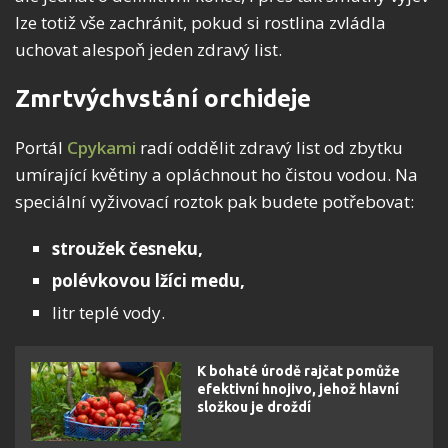
lze totiž vše zachránit, pokud si rostlina zvládla
uchovat alespoň jeden zdravý list.
Zmrtvýchvstání orchideje
Portál
Cpykami
radí oddělit zdravý list od zbytku
umírající květiny a opláchnout ho čistou vodou. Na
speciální vyživovací roztok pak budete potřebovat:
stroužek česneku,
polévkovou lžíci medu,
litr teplé vody.
K bohaté úrodě rajčat pomůže
efektivní hnojivo, jehož hlavní
složkou je droždí