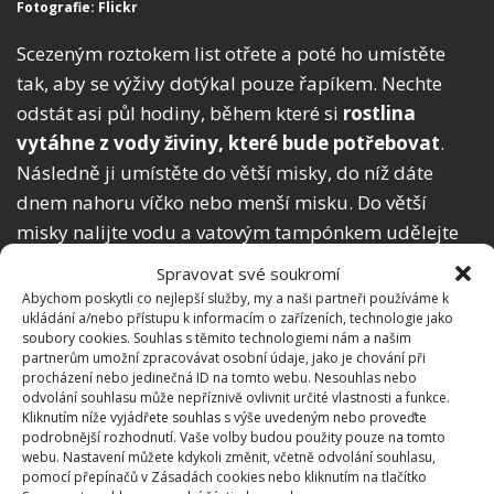
Fotografie: Flickr
Scezeným roztokem list otřete a poté ho umístěte
tak, aby se výživy dotýkal pouze řapíkem. Nechte
odstát asi půl hodiny, během které si
rostlina
vytáhne z vody živiny, které bude potřebovat
.
Následně ji umístěte do větší misky, do níž dáte
dnem nahoru víčko nebo menší misku. Do větší
misky nalijte vodu a vatovým tampónkem udělejte
mezi vodou a vrcholem druhé misky „most“. Jeden
Spravovat své soukromí
konec tampónku tak bude nasávat vodu, zatímco na
Abychom poskytli co nejlepší služby, my a naši partneři používáme k
ukládání a/nebo přístupu k informacím o zařízeních, technologie jako
druhém konci ji bude přijímat list. Ten by měl
soubory cookies. Souhlas s těmito technologiemi nám a našim
zhruba do měsíce pustit kořeny.
partnerům umožní zpracovávat osobní údaje, jako je chování při
procházení nebo jedinečná ID na tomto webu. Nesouhlas nebo
odvolání souhlasu může nepříznivě ovlivnit určité vlastnosti a funkce.
Kliknutím níže vyjádřete souhlas s výše uvedeným nebo proveďte
podrobnější rozhodnutí. Vaše volby budou použity pouze na tomto
webu. Nastavení můžete kdykoli změnit, včetně odvolání souhlasu,
pomocí přepínačů v Zásadách cookies nebo kliknutím na tlačítko