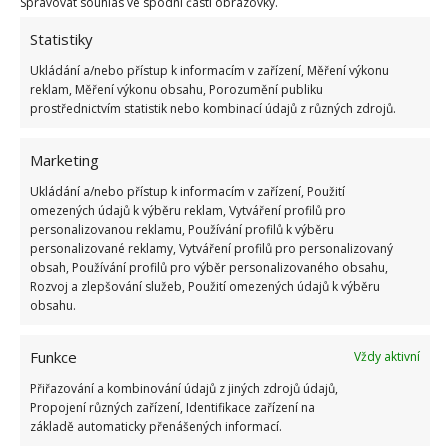
Spravovat souhlas ve spodní části obrazovky.
Statistiky
Ukládání a/nebo přístup k informacím v zařízení, Měření výkonu
reklam, Měření výkonu obsahu, Porozumění publiku
prostřednictvím statistik nebo kombinací údajů z různých zdrojů.
Marketing
Ukládání a/nebo přístup k informacím v zařízení, Použití
omezených údajů k výběru reklam, Vytváření profilů pro
personalizovanou reklamu, Používání profilů k výběru
personalizované reklamy, Vytváření profilů pro personalizovaný
obsah, Používání profilů pro výběr personalizovaného obsahu,
Rozvoj a zlepšování služeb, Použití omezených údajů k výběru
ORCHIDEJE
PĚSTOVÁNÍ
ROSTLINY
obsahu.
Funkce
Vždy aktivní
Přidejte svůj názor
Přiřazování a kombinování údajů z jiných zdrojů údajů,
KOMENTOVAT
Propojení různých zařízení, Identifikace zařízení na
základě automaticky přenášených informací.