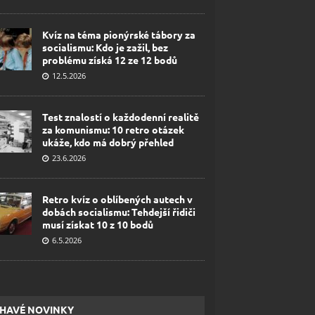
Kvíz na téma pionýrské tábory za
socialismu: Kdo je zažil, bez
problému získá 12 ze 12 bodů
12.5.2026
Test znalostí o každodenní realitě
za komunismu: 10 retro otázek
ukáže, kdo má dobrý přehled
23.6.2026
Retro kvíz o oblíbených autech v
dobách socialismu: Tehdejší řidiči
musí získat 10 z 10 bodů
6.5.2026
HAVÉ NOVINKY