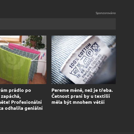
vám prádlo po
Pereme méně, než je třeba.
 zapáchá,
Četnost praní by u textilií
ěte! Profesionální
měla být mnohem větší
ka odhalila geniální