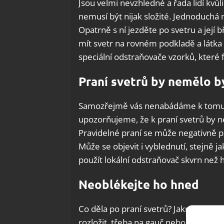
Jsou velmi nevzhledné a řada lidí kvůli
nemusí být nijak složité. Jednoduchá 
Opatrně s ní jezděte po svetru a její 
mít svetr na rovném podkladě a látka
speciální odstraňovače vzorků, které 
Praní svetrů by nemělo bý
Samozřejmě vás nenabádáme k tomu, a
upozorňujeme, že k praní svetrů by 
Pravidelné praní se může negativně pod
Může se objevit i vyblednutí, stejně ja
použít lokální odstraňovač skvrn než
Neoblékejte ho hned
Co děla po praní svetrů? Jakmile je u
rozložit, třeba na gauč nebo na postel