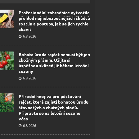
Profesionální zahradnice vytvořila
přehled nejnebezpečnějších škůdců
rostlin a postupy, jak se jich rychle
zbavit
6.8.2026
Bohatá úroda rajčat nemusí být jen
zbožným přáním. Užijte si
úspěšnou sklizeň již během letošní
sezony
6.8.2026
Přírodní hnojiva pro pěstování
rajčat, která zajistí bohatou úrodu
šťavnatých a chutných plodů.
Připravte se na letošní sezonu
včas
6.8.2026