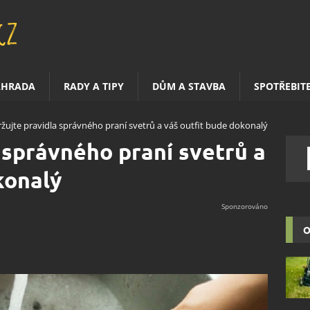
AHRADA
RADY A TIPY
DŮM A STAVBA
SPOTŘEBIT
žujte pravidla správného praní svetrů a váš outfit bude dokonalý
 správného praní svetrů a
konalý
O