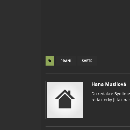
PRANÍ
SVETR
Hana Musilová
Do redakce Bydlimeu
redaktorky ji tak nad