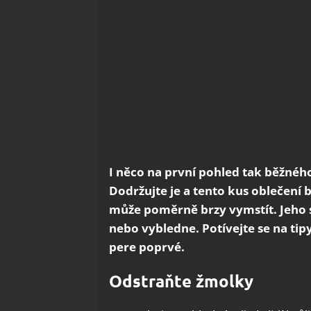
I něco na první pohled tak běžného,
Dodržujte je a tento kus oblečení
může poměrně brzy vymstít. Jeho s
nebo vybledne. Potívejte se na tipy
pere poprvé.
Odstraňte žmolky