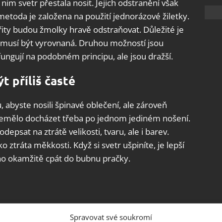
 nim svetr přestala nosit. Jejich odstranění však
metoda je založena na použití jednorázové žiletky.
břity budou žmolky hravě odstraňovat. Důležité je
 musí být vyrovnaná. Druhou možností jsou
fungují na podobném principu, ale jsou dražší.
t příliš časté
byste nosili špinavé oblečení, ale zároveň
nemělo docházet třeba po jednom jediném nošení.
epsat na ztrátě velikosti, tvaru, ale i barev.
ko ztráta měkkosti. Když si svetr ušpiníte, je lepší
 ho okamžitě cpát do bubnu pračky.
sušen, neměli byste si ho hned oblékat. Je dobré ho
Spravovat své soukromí
. Takto ho klidně nechte pár dní, díky čemuž