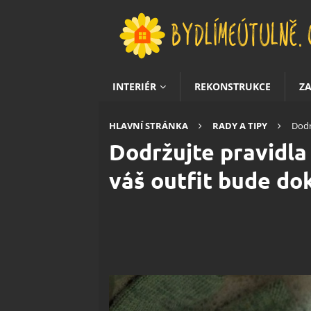
INTERIÉR
REKONSTRUKCE
Z
HLAVNÍ STRÁNKA
RADY A TIPY
Dodr
Dodržujte pravidla
váš outfit bude do