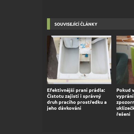
SOUVISEJÍCÍ ČLÁNKY
Efektivnější praní prádla:
Pokud 
Čistotu zajistí i správný
vyprání
druh pracího prostředku a
zpozorn
jeho dávkování
uklízeč
řešení