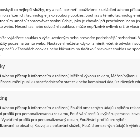
ůj tvar. Když ho obléknete hned po vyprání, můžete
oskytli co nejlepší služby, my a naši partneři používáme k ukládání a/nebo příst
m o zařízeních, technologie jako soubory cookies. Souhlas s těmito technologiem
tnerům umožní zpracovávat osobní údaje, jako je chování při procházení nebo j
to webu. Nesouhlas nebo odvolání souhlasu může nepříznivě ovlivnit určité vlastn
 níže vyjádřete souhlas s výše uvedeným nebo proveďte podrobnější rozhodnutí. 
žity pouze na tomto webu. Nastavení můžete kdykoli změnit, včetně odvolání so
 Základem je štítek, který už vám dobře napoví, co
epínačů v Zásadách cookies nebo kliknutím na tlačítko Spravovat souhlas ve spod
eplotu, ale dbejte i na to, aby nedošlo k příliš
.
hla narušit vlákna, a tedy i tvar vašeho svetru.
iky
 raději jenom ručně. Klidně ve vlahé vodě
 a/nebo přístup k informacím v zařízení, Měření výkonu reklam, Měření výkonu
ruční praní. Nejprve zde nechte svetr i půl hodiny
Porozumění publiku prostřednictvím statistik nebo kombinací údajů z různých zdr
rte.
ing
 a/nebo přístup k informacím v zařízení, Použití omezených údajů k výběru rekla
í profilů pro personalizovanou reklamu, Používání profilů k výběru personalizov
í pověsit na šňůru? Je to další velká chyba,
 Vytváření profilů pro personalizovaný obsah, Používání profilů pro výběr
lizovaného obsahu, Rozvoj a zlepšování služeb, Použití omezených údajů k výběr
, že se vám vytahá. Svetr by se měl sušit vždy
mácí skládací sušáky, které si připravíte a na