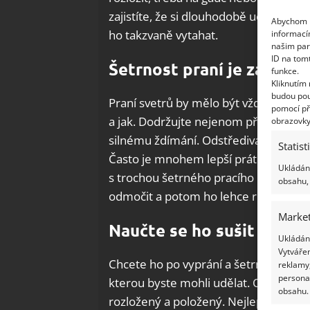
zajistíte, že si dlouhodobě uchová sv
Abychom p
ho takzvaně vytahat.
informací
našim par
ID na tom
Šetrnost praní je základ
funkce.
Kliknutím
budou pou
Praní svetrů by mělo být vždy šetrné.
pomocí př
a jak. Dodržujte nejenom předepsanou t
obrazovky
silnému ždímání. Odstředivá síla by mo
Statist
Často je mnohem lepší prát svůj svetr
Ukládání
s trochou šetrného pracího prášku na 
obsahu, 
odmočit a potom ho lehce ručně vype
Market
Naučte se ho sušit
Ukládání
Vytvářen
Chcete ho po vyprání a šetrném ždímán
reklamy,
persona
kterou byste mohli udělat. Opět hrozí
obsahu.
rozložený a položený. Nejlepší jsou do