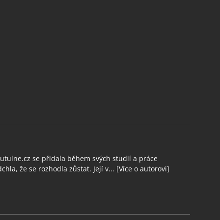
tulne.cz se přidala během svých studií a práce
chla, že se rozhodla zůstat. Její v...
[Více o autorovi]